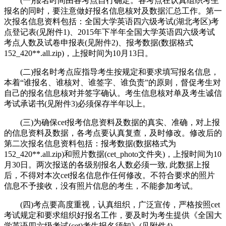
(一)报名时间由各考点自行确定。各考点在认真组织考生
报名的同时，要注意做好报名信息核对及数据汇总工作。第一
次报名信息资料包括：全国大学英语四六级考试(湖北考区)考
点登记表(见附件1)、2015年下半年全国大学英语四六级考试
考点人数及试卷申报表(见附件2)、报考数据(数据格式
152_420**.all.zip)，上报时间为10月13日。
(二)报名时考点应指导考生按规定和要求填写报名信息，
本着“谁报名、谁核对、谁签字、谁负责”的原则，督促考生对
自己的报名信息核对并签字确认。考生信息核对单及考生诚信
考试承诺书(见附件3)必须保存半年以上。
(三)为确保cet报考信息资料及数据的真实、准确，对上报
的信息资料及数据，各考点要认真复查，及时修改。修改后的
第二次报名信息资料包括：报考数据(数据格式为
152_420**.all.zip)和照片数据(cet_photo文件夹)，上报时间为10
月30日。两次报送的各级别报名人数必须一致, 此数据上报
后，不得对本次cet报名信息作任何修改。不符合要求的照片
信息不予接收，没有照片信息的考生，不能参加考试。
(四)考点要高度重视，认真组织，广泛宣传，严格按照cet
考试规定和要求组织好报名工作，要及时为考生提供《全国大
学英语四六级考试(cet)考生报名须知》(见附件4)。