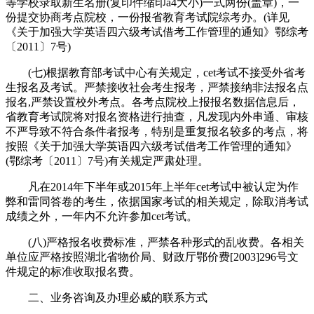
等学校录取新生名册(复印件缩印a4大小)一式两份(盖章)，一
份提交协商考点院校，一份报省教育考试院综考办。(详见
《关于加强大学英语四六级考试借考工作管理的通知》鄂综考
〔2011〕7号)
(七)根据教育部考试中心有关规定，cet考试不接受外省考
生报名及考试。严禁接收社会考生报考，严禁接纳非法报名点
报名,严禁设置校外考点。各考点院校上报报名数据信息后，
省教育考试院将对报名资格进行抽查，凡发现内外串通、审核
不严导致不符合条件者报考，特别是重复报名较多的考点，将
按照《关于加强大学英语四六级考试借考工作管理的通知》
(鄂综考〔2011〕7号)有关规定严肃处理。
凡在2014年下半年或2015年上半年cet考试中被认定为作
弊和雷同答卷的考生，依据国家考试的相关规定，除取消考试
成绩之外，一年内不允许参加cet考试。
(八)严格报名收费标准，严禁各种形式的乱收费。各相关
单位应严格按照湖北省物价局、财政厅鄂价费[2003]296号文
件规定的标准收取报名费。
二、业务咨询及办理必威的联系方式