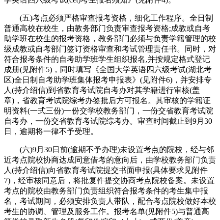
(五)考点必须严格审查报考资格，细化工作程序。全日制
普通高校在校生，由教务部门负责审查报考资格;成教或自考
助学班在校生的报考资格，教务部门必须与负责学籍管理的校
级成教或自考部门签订资格审查和考试管理责任书。同时，对
符合报考条件的自考助学班学生组织报名,并按规定格式登记
成册(见附件5)，同时填写《全国大学英语四六级考试(湖北考
区)全日制自考助学班集体报考申报表》(见附件6)，并安排专
人(持介绍信)到省教育考试院自考办对其学籍进行审核(盖
章)，省教育考试院综考办签批后方可报名。其审核的学籍证
明资料(一式三份)一份交学校教务部门，一份交省教育考试院
自考办，一份交省教育考试院综考办。审查时间截止到9月30
日，逾期将一律不予受理。
(六)9月30日前(逾期不予办理)未设置考点的院校，经与邻
近考点院校协商达成同意借考的意向后，由学校教务部门负责
人(持介绍信)向省教育考试院提交书面申报(具体要求见附件
7)，经审核同意后，将批复件提交协商考点院校备案。未设置
考点的院校由教务部门负责组织符合报考条件的考生集中报
名，考试期间，必须安排负责人带队，配合考点院校做好本校
考生的协调、管理及服务工作。报考名单(见附件5)与普通高