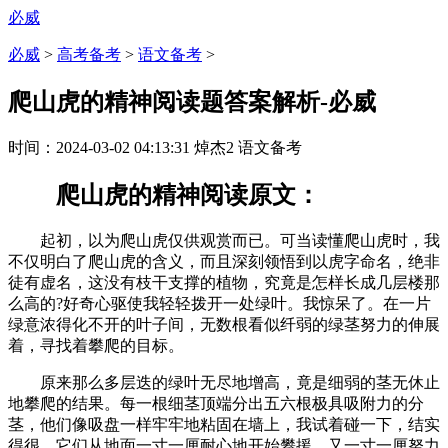
必威
必威
>
高考备考
>
语文备考
>
爬山虎的精神阅读题答案解析-必威
时间：
2024-03-02 04:13:31
焯杰2
语文备考
爬山虎的精神阅读原文：
起初，以为爬山虎仅供观赏而已。可当读懂爬山虎时，我
不仅明白了爬山虎的含义，而且深刻领悟到以虎字命名，绝非
徒有虚名，这没有枝干支撑的植物，究竟是怎样长成几层楼那
么高的?好奇心驱使我轻轻拨开一处绿叶。我惊呆了。在一片
绿意浓得化不开的叶子间，无数根看似纤弱的绿茎努力的伸展
着，寻找着攀爬的目标。
原来那么多层迭的绿叶无尽地增高，竟是细弱的茎无休止
地攀爬的结果。每一根细茎顶端分出五六根极具吸附力的分
茎，他们像吸盘一样牢牢地粘固在墙上，我试着碰一下，结实
得很。它们从地面一寸一厘耐心地开始攀援，又一寸一厘努力