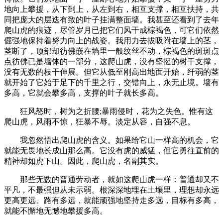
地向上攀援，从下到上，从左到右，相互支撑，相互扶持，共
同把庞大的层迭有致的叶子挂满整面墙。我甚至还看到了去年
爬山虎的痕迹，尽管岁月已把它们风干成棕褐色，可它们依然
倔强地保持着努力向上的战姿。我用力去拔吸附在墙上的茎，
茎断了，顶部却彷佛嵌在墙里一般纹丝不动，棕褐色的斑斑点
点彷佛已是墙体的一部分，这爬山虎，没有坚挺的树干支撑，
没有无数的枝干伸展。但它从低至刚高出地面开始，纤弱的茎
就开始了它始于足下的千里之行，交错向上，永无止境。墙有
多高，它就会攀多高，支撑的叶子就长多高。
狂风怒时，树为之折腰;暴雨侵时，花为之失色。惟有这
爬山虎，风雨不惊，狂暴不辱。淡定从容，自强不息。
我忽然悟出爬山虎的含义。如果给它山一样高的机会，它
就能无畏地长成山那么高。它没有虎的威猛，但它勇往直前的
精神却如虎下山。因此，爬山虎，名副其实。
那些无数的普通劳动者，就如这爬山虎一样：普通却又不
平凡，不最强但从未示弱。根深深地埋在土壤里，理想却永远
更高更远。路有多远，就能顽强地坚持走多远，目标有多高，
就能不懈地无憾地攀援多高。