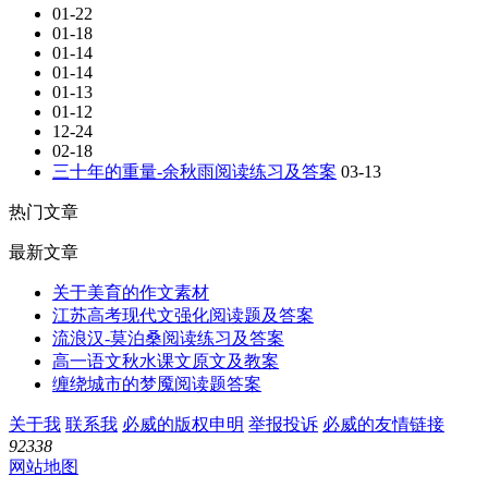
01-22
01-18
01-14
01-14
01-13
01-12
12-24
02-18
三十年的重量-余秋雨阅读练习及答案
03-13
热门文章
最新文章
关于美育的作文素材
江苏高考现代文强化阅读题及答案
流浪汉-莫泊桑阅读练习及答案
高一语文秋水课文原文及教案
缠绕城市的梦魇阅读题答案
关于我
联系我
必威的版权申明
举报投诉
必威的友情链接
92338
网站地图