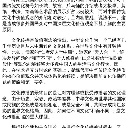
国传统文化符号如长城、故宫、兵马俑的介绍或者太极拳、剪
纸、书法、绘画等艺术品的展示所占比例较大，而对中国传统
文化中价值观念的介绍相对较少，且内容散乱、说法不一。这
是造成很多外国民众对中国深层文化价值观念不甚了解的主要
原因。
文化传播是价值观念的输出。中华文化作为一个已经有几
千年历史且从未中断过的文化体系，在世界文化中有其独特
性。比如，儒家的“仁者爱人”“中庸”，道家的“天人合一”，解
决差异问题的“和而不同”，个人修身的“仁义礼智信”“温良恭
俭让”等观念能够解释大多数中国人的生活与文化行为。因
此，在学术界充分讨论的基础上，凝练代表中华传统文化特质
的核心价值观念并形成体系化的解读，是解决目前文化传播问
题的策略和第一要务。
文化传播的最终目的是让对方理解或接受传播者的文化理
念。由于历史、宗教、政治等差异，中华文化与世界其他国家
或民族的文化或是相似相近、或是完全不同，共同形成绚烂多
彩的世界文化格局。因此，如何使不同文化“和而不同”，是文
化传播面临的重大课题。
根据社会建构主义理论，在进行文化传播的过程中，了