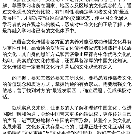
解、尊重学习者所在国家、地区以及区域的文化观念特点，通
过文化观念的充分比较，有针对性地确定学习者文化的“最近
发展区”，才能改变“自说自话”的交流状态，使中国文化渗入
学习者的内在观念结构模式，形成对中华文化的正确了解，并
最终融入学习者已有的文化体系中。
汉语言文化传播者各方面的素养对能否成功传播文化具有
决定性作用。高素质的汉语言文化传播者应该积极践行本民族
的文化，其自身的思维方式和言谈举止应葆有中华优秀文化的
烙印。高素质的文化传播者，还要具备深厚的中国文化知识。
文化传播者一定要对文化行为背后的文化观念有深入
的把握，要知其然还要知其所以然。要熟悉被传播者文化
的价值观念和表达方式，掌握沟通的有效形式。需要增强文化
敏感，善于找到对方的“最近发展区”，确立话题，促成积极对
话。
就现实意义来说，让更多的人了解和理解中国文化，促进
国际理解和沟通，会给中国带来更多的话语权，更多传达自己
的声音，进而更好地树立中国的正面形象。从整个人类文化的
发展来看，文化多元共存是动态的，世界正处于文化互动和相
互影响的“文化重组”及“文化再造”的过程中，我们有责任让中