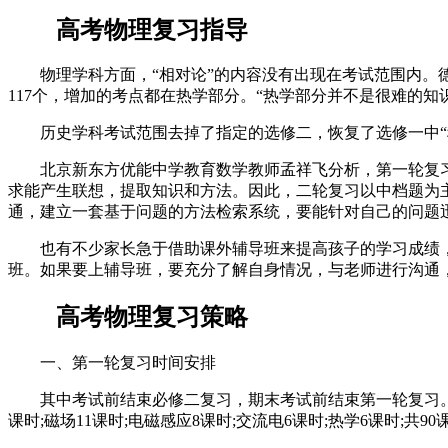
高考物理复习指导
物理学科方面，“相对论”的内容没有出现在考试范围内。德智
117个，增加的考点都在热学部分。“热学部分并不是很难的
历史学科考试范围去掉了指定的选修二，恢复了选修一中“穆
北京新东方优能中学教育数学教师孟祥飞分析，第一轮复习
求能产生联想，提取知识和方法。因此，二轮复习以中档题为
通，建立一套基于问题的方法检索系统，要能针对自己的问题
也有不少家长急于借助课外辅导班来提高孩子的学习成绩，
班。如果要上辅导班，要充分了解自身情况，与老师进行沟通
高考物理复习策略
一、第一轮复习时间安排
其中考试前结束必修二复习，期末考试前结束第一轮复习。具体安
课时;磁场11课时;电磁感应8课时;交流电6课时;热学6课时;共90