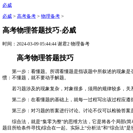
必威
必威
>
高考备考
>
物理备考
>
高考物理答题技巧-必威
时间：
2024-03-09 05:44:44
谢君2
物理备考
高考物理答题技巧
第一步：看懂题。所谓看懂题是指该题中所叙述的现象是否明白
惯：不懂题，就不要动手解题。
若习题涉及的现象复杂，对象很多，须用的规律较多，关系复
第二步：在看懂题的基础上，就每一过程写出该过程应遵循
第三步：对习题的答案进行讨论。讨论不仅可以检验答案是
综合法，就是“集零为整”的思维方法，它是将各个局部(简
题目所给条件寻找)综合在一起。实际上“分析法”和“综合法