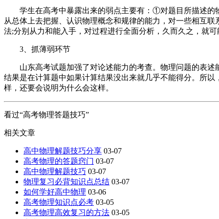
学生在高考中暴露出来的弱点主要有：①对题目所描述的物理
从总体上去把握、认识物理概念和规律的能力，对一些相互联
法;分别从力和能入手，对过程进行全面分析，久而久之，就可能
3、抓薄弱环节
山东高考试题加强了对论述能力的考查。物理问题的表述能
结果是在计算题中如果计算结果没出来就几乎不能得分。所以
样，还要会说明为什么会这样。
看过“高考物理答题技巧”
相关文章
高中物理解题技巧分享
03-07
高考物理的答题窍门
03-07
高中物理解题技巧
03-07
物理复习必背知识点总结
03-07
如何学好高中物理
03-06
高考物理知识点必考
03-05
高考物理高效复习的方法
03-05