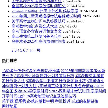
关于高考历史答题技巧和方法
2024-12-04
全国高校2025寒假放假时间汇总
2024-12-04
2024-2025学年广州高中什么时候放寒假
2024-12-04
2025年四川新高考模拟考试各科考试时间
2024-12-04
关于高考生物知识点及答题技巧
2024-12-03
高考数学知识点及公式大全
2024-12-03
高考语文必背古诗词和文言文
2024-12-03
高三生物第二轮复习备考策略
2024-12-02
乌鲁木齐2025年寒假放假时间表
2024-12-02
2
3
4
5
6
7
下一页
热门排序
1
360多分低分好考的专科院校推荐
2
2025年河南新高考考试题
型公布
3
高考历史冲刺复习计划及答题技巧
4
高考理综备考复
习计划及方法
5
高考数学冲刺复习计划及答题技巧
6
高考语文
冲刺复习计划及方法
7
高考第三轮复习计划及备考策略
8
2025
年全国多地中小学寒假时间
9
2025深圳期末考试时间 寒假时间
开学时间出炉
10
高考地理知识点及答题技巧
关于我
联系我
必威的版权申明
举报投诉
必威的友情链接
网站地图