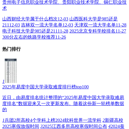
贵州电子信息职业技术学院、贵阳职业技术学院、铜仁职业技
术
山西财经大学属于什么档次
12-03
山西医科大学是985还是
211
12-03
吉林双一流大学名单
12-03
天津双一流大学名单
11-28
电子科技大学是985还是211
11-28
2025北京专科学校排名
11-27
300分左右的铁路学校推荐
11-26
热门排行
1
2025年易度中国大学录取难度排行榜top100
近日，由易度排名统计整理的“2025年易度中国大学录取难易
度排名”数据迎来又一次更新发布。随着这份新一轮榜单数据
的
1
兵团2所高校4个学科上榜2024软科世界一流学科
2
新疆高校
2025寒假放假时间
3
2025江西多所高校寒假时间公布
4
2024蚕