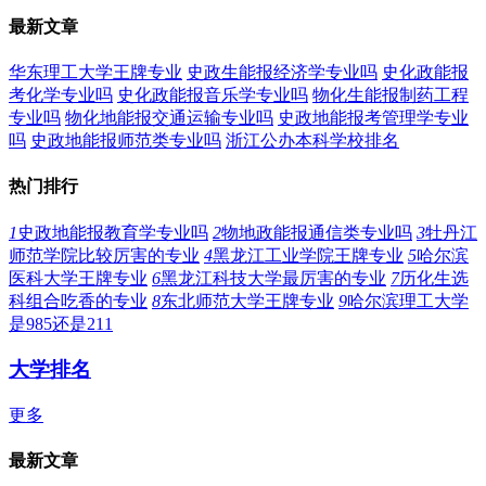
最新文章
华东理工大学王牌专业
史政生能报经济学专业吗
史化政能报
考化学专业吗
史化政能报音乐学专业吗
物化生能报制药工程
专业吗
物化地能报交通运输专业吗
史政地能报考管理学专业
吗
史政地能报师范类专业吗
浙江公办本科学校排名
热门排行
1
史政地能报教育学专业吗
2
物地政能报通信类专业吗
3
牡丹江
师范学院比较厉害的专业
4
黑龙江工业学院王牌专业
5
哈尔滨
医科大学王牌专业
6
黑龙江科技大学最厉害的专业
7
历化生选
科组合吃香的专业
8
东北师范大学王牌专业
9
哈尔滨理工大学
是985还是211
大学排名
更多
最新文章