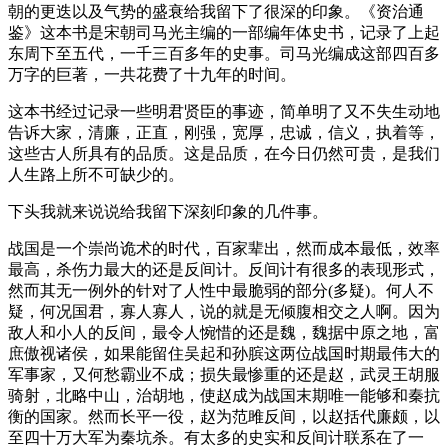
朝的更迭以及气势的盛衰给我留下了很深的印象。《资治通
鉴》这本书是宋朝司马光主编的一部编年体史书，记录了上起
东周下至五代，一千三百多年的史事。司马光编成这部四百多
万字的巨著，一共花费了十九年的时间。
这本书经过记录一些明君贤臣的事迹，简单明了又不失生动地
告诉大家，清廉，正直，刚强，宽厚，忠诚，信义，执着等，
这些古人所具有的品质。这是品质，在今日仍然可贵，是我们
人生路上所不可缺少的。
下头我就来说说给我留下深刻印象的几件事。
战国是一个崇尚诡术的时代，百家辈出，然而成本最低，效率
最高，杀伤力最大的还是反间计。反间计有很多的表现形式，
然而其无一例外的针对了人性中最脆弱的部分(多疑)。何人不
疑，何况国君，寡人寡人，说的就是无倾腹相交之人啊。因为
敌人和小人的反间，最令人惋惜的还是魏，魏据中原之地，富
庶傲视诸侯，如果能留住吴起和孙膑这两位战国时期最伟大的
军事家，又何愁霸业不成；损失最惨重的还是赵，武灵王胡服
骑射，北略中山，治胡地，使赵成为战国末期唯一能够和秦抗
衡的国家。然而长平一役，赵为范雎反间，以赵括代廉颇，以
至四十万大军为秦坑杀。有太多的史实和反间计联系在了一