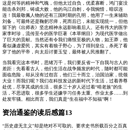
这是何等的精神和气魄，但他太过自负，优柔寡断，鸿门宴没
能击杀刘邦，铸成大败，他的乌江自刎，令我惋惜，暗叹连
连！我最敬佩人物的还有三国时期的孔明，他用了一生来辅助
刘备，可最终还是鞠躬尽瘁，死而后已，未能实现统一，但他
留下的《出师表》坚忠精神永远影响着后人。还有伟大的医学
家李时珍，流传至今的医学巨著《本草纲目》为现代医学做出
了巨大的贡献。当然还有令我们痛恨至极的人物，如王莽，他
看似谦虚爱民，其实有着狼子野心，为了得到皇位，杀死了看
穿了他的平帝，向太后讨要玉玺，最终被人民推翻了。
当我看完这本书时，思绪万千，我们要反省一下自我与古人的
差距：先看看古人，他们生活在战争频发的时代，随时都可能
面临危险，却从没有过怨言，他们三十而立，治国治家，统领
大业！而我们呢？我们在科技发达的新时代下生活，过着养尊
处优，尽享其成的生活，很多三十岁人还过着“啃老族”的生
活，不思进取，很多学生还嫌学习任务太重、作业太多……到
处发牢骚。相比而言，我们真是“生在福中不知福”啊！
资治通鉴的读后感篇13
“历史虚无主义”却是绝对不可取的。要求史书所载百分之百真