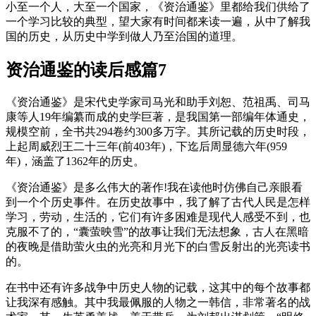
小至一个人，大至一个国家，《资治通鉴》里都给我们供给了
一个学习比较的典型，望大家有时间都来读一遍，从中了解我
国的历史，从历史中学到做人乃至治国的道理。
资治通鉴的读后感篇7
《资治通鉴》是宋代史学家司马光和助手刘恕、范祖禹、司马
康等人19年编纂而成的史学巨著，是我国第一部编年体通史，
规模空前，全书共294卷约300多万字。其所记载的历史时段，
上起周威烈王二十三年(前403年)，下迄后周显德六年(959
年)，涵盖了1362年的历史。
《资治通鉴》是多么伟大的著作!我在读他时仿佛自己亲眼看
到一个个历史事件。在历史故事中，我了解了古代人民是怎样
学习，劳动，生活的，它们有许多困难是现代人感受不到，也
克服不了的，“囊萤映雪”的故事让我们无法想象，古人在黑暗
的夜晚是借助萤火虫的光亮和月光下的白雪反射出的光亮读书
的。
在书中还有许多战争中历史人物的记载，这其中的每个故事都
让我深有感触。其中我最佩服的人物之一韩信，非常著名的战