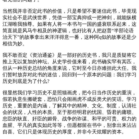
当然我并非否定此书的价值，只是希望不要迷信此书，毕竟现
实社会不是武侠世界，凭借一部宝典抑或一把神剑，就能纵横
江湖唯我独尊。如果有人将一本书与一国的盛衰联系起来，这
简直就是风马牛相及的神逻辑，也好比有人把赵普“半部论语
治天下”的故事拿出来洋洋得意一番，这种阿q似的故事还是少
相信为妙。
我不敢否定《资治通鉴》是一部好的历史书，我只是质疑将它
推上无以复加的神坛。从史学价值来看，此书确实罕有其匹，
但从一种历史总结的角度来说，它时至今日亦难担此大任。我
们暂时放弃对此书的迷信，回归到一个原本的问题：我们学习
历史到底是为了什么?
很显然我们学习历史不是照猫画虎，把今日当作历史的重演，
假若执意生搬硬套，恐怕只会闹画虎不成反类犬的笑话。学习
历史，重要的是内涵，了解其中的精神、文化、制度，认清社
会的状况，人性的本质。至于那些明君的忧国、昏君的庸聩、
忠臣的耿直、奸臣的媚骨、战争的诈谋、和平的可贵、权力的
血腥、平凡的真实如此等等，但愿都留在书中，别拿出来沾沾
自喜。它们只是体现历史的厚度，并非今天炫耀的资本。