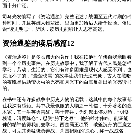
面十分广泛。
司马光发愤写了《资治通鉴》完整记述了战国至五代时期的种
种时间，并且英雄人物辈出。里面更加给后人给予经验。俗话
说“读史明志”，所以，读历史能够让人志存高远。
资治通鉴的读后感篇12
《资治通鉴》是多么伟大的著作！我在读他时仿佛自我亲眼看
到一个个历史事件。在历史故事中，我了解了古代人民是怎样
学习，劳动，生活的，它们有许多困难是现代人感受不到，也
克服不了的，“囊萤映雪”的故事让我们无法想象，古人在黑暗
的夜晚是借助萤火虫的光亮和月光下的白雪反射出的光亮读书
的。
在书中还有许多战争中历史人物的记载，这其中的每个故事都
让我深有感触。其中我最佩服的人物之一韩信，十分著名的战
术家，其一生英勇善战，善于带兵，为刘邦出谋划策，“明修
栈道，暗度陈仓”，忍受“胯下之辱”，他的雄才伟略、能屈能
伸的精神值得我们去学习。西楚霸王项羽，破釜沉舟的巨鹿之
战，可见其勇猛骁勇善战、为国捐躯的`决心，终一战成名，