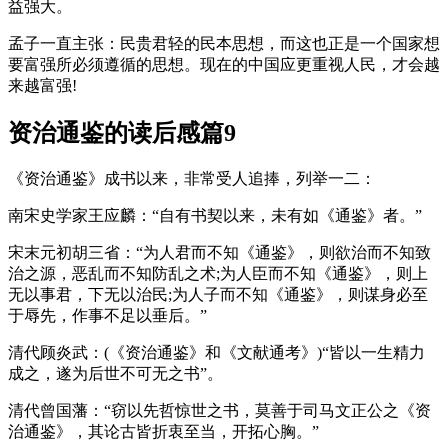
益强大。
孟子一直主张：民贵君轻的民本思想，而这也正是一个国家想
要富强所必须遵循的思想。现在的中国应更重视人民，才会越
来越富强!
资治通鉴的读后感篇9
《资治通鉴》成书以来，非常受人追捧，列举一二：
南宋史学家王应麟：“自有书契以来，未有如《通鉴》者。”
宋末元初胡三省：“为人君而不知《通鉴》，则欲治而不知致
治之源，恶乱而不知防乱之术;为人臣而不知《通鉴》，则上
无以事君，下无以治民;为人子而不知《通鉴》，则谋身必至
于辱先，作事不足以垂后。”
清代顾炎武：(《资治通鉴》和《文献通考》)“皆以一生精力
成之，遂为后世不可无之书”。
清代曾国藩：“窃以先哲惊世之书，莫善于司马文正公之《资
治通鉴》，其论古皆折衷至当，开拓心胸。”