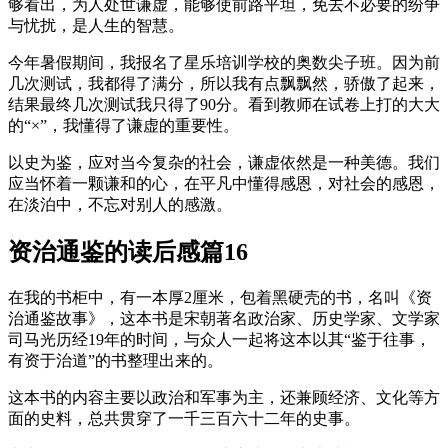
够看出，为人处世谦虚，能够使前路平坦，免去不必要的纷争
与忧扰，是人生的智慧。
今年暑假期间，我报名了星乐培训学校的奥数尖子班。因为前
几次测试，我都得了满分，所以我有点飘飘然，骄傲了起来，
结果最终几次测试我只得了90分。看到教师在试卷上打的大大
的“×”，我懂得了谦虚的重要性。
以史为鉴，应对当今复杂的社会，谦虚依然是一种美德。我们
应当怀着一颗谦和的心，在平凡中懂得感恩，对社会的感恩，
在淡泊中，不忘对别人的感激。
资治通鉴的读后感篇16
在我的书柜中，有一本厚2厘米，包着黑硬壳的书，名叫《资
治通鉴故事》，这本书是宋朝著名政治家、历史学家、文学家
司马光历经19年的时间，与众人一起将这本以其“鉴于往事，
有资于治道”的书整理出来的。
这本书的内容主要以政治和军事为主，还兼顾经济、文化等方
面的史料，总共贯穿了一千三百六十二年的史事。