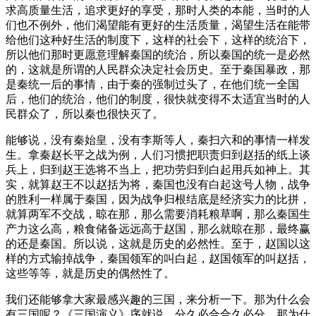
求高质量生活，追求更好的享受，那时人类的本能，当时的人
们也不例外，他们渴望能有更好的生活质量，渴望生活在能带
给他们这种好生活的制度下，这样的社会下，这样的统治下，
所以他们那时更愿意理解秦国的统治，所以秦国的统一是必然
的，这就是所谓的人民群众决定社会历史。至于秦国暴政，那
是秦统一后的事情，由于秦的强制过头了，在他们统一全国
后，他们的统治，他们的制度，很快就变得不太适宜当时的人
民群众了，所以秦也很快灭了。
能够说，没有秦始皇，没有李斯等人，秦扫六和的事情一样发
生。拿秦赵长平之战为例，人们习惯把职责归到赵括的纸上谈
兵上，归到赵王选将不当上，把功劳归到白起用兵如神上。其
实，就算赵王不以赵括为将，秦国也没有白起这号人物，战争
的胜利一样属于秦国，因为战争归根结底是经济实力的比拼，
就算两军不交战，晾在那，那么需要消耗粮草啊，那么秦国生
产力这么高，粮食储备远远高于赵国，那么就晾在那，最终赢
的还是秦国。所以说，这就是历史的必然性。至于，赵国以这
样的方式输掉战争，秦国领军的叫白起，赵国领军的叫赵括，
这些等等，就是历史的偶然性了。
我们还能够拿大家最感兴趣的三国，来分析一下。那为什么会
有三国呢？《三国演义》序就说，分久必合合久必分，那为什