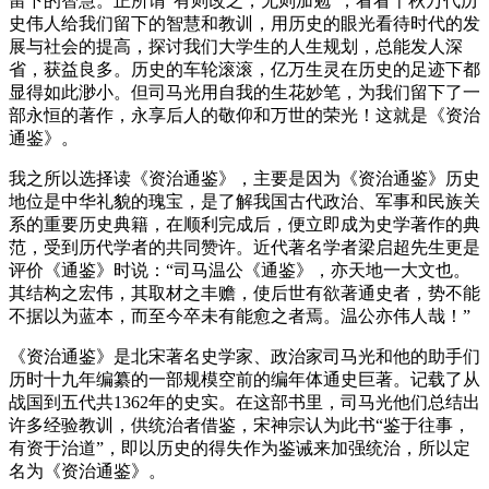
留下的智慧。正所谓“有则改之，无则加勉”，看看千秋万代历
史伟人给我们留下的智慧和教训，用历史的眼光看待时代的发
展与社会的提高，探讨我们大学生的人生规划，总能发人深
省，获益良多。历史的车轮滚滚，亿万生灵在历史的足迹下都
显得如此渺小。但司马光用自我的生花妙笔，为我们留下了一
部永恒的著作，永享后人的敬仰和万世的荣光！这就是《资治
通鉴》。
我之所以选择读《资治通鉴》，主要是因为《资治通鉴》历史
地位是中华礼貌的瑰宝，是了解我国古代政治、军事和民族关
系的重要历史典籍，在顺利完成后，便立即成为史学著作的典
范，受到历代学者的共同赞许。近代著名学者梁启超先生更是
评价《通鉴》时说：“司马温公《通鉴》，亦天地一大文也。
其结构之宏伟，其取材之丰赡，使后世有欲著通史者，势不能
不据以为蓝本，而至今卒未有能愈之者焉。温公亦伟人哉！”
《资治通鉴》是北宋著名史学家、政治家司马光和他的助手们
历时十九年编纂的一部规模空前的编年体通史巨著。记载了从
战国到五代共1362年的史实。在这部书里，司马光他们总结出
许多经验教训，供统治者借鉴，宋神宗认为此书“鉴于往事，
有资于治道”，即以历史的得失作为鉴诫来加强统治，所以定
名为《资治通鉴》。