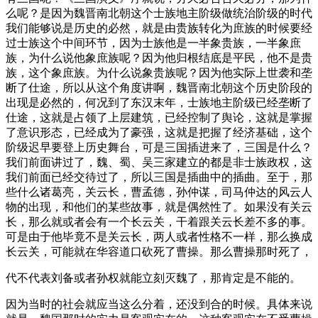
么呢？是因为魏晋南北朝这个士族地主阶级做统治阶级的时代
我们能够说是历史的必然，就是由贵族转化为庶族的时候要经
过士族这个中间环节，因为士族他是一半象贵族，一半象庶
族，为什么说他象庶族呢？因为他归根结底是平民，他不是贵
族，这个象庶族。为什么说象贵族呢？因为他实际上世袭和垄
断了仕途，所以从这个角度讲啊，魏晋南北朝这个历史阶段的
出现是必然的，何况到了东汉末年，士族地主阶级已经垄断了
仕途，这就是占领了上层建筑，已经控制了舆论，这就是掌握
了意识形态，已经成为了豪强，这就是把握了经济基础，这个
阶级迟早要登上历史舞台，可是三国插进来了，三国是什么？
我们前面讲过了，魏、蜀、吴三家建立的都是非士族政权，这
我们前面已经交待过了，所以三国是插曲中的插曲。至于，那
些什么诸葛亮，关云长，曹孟德，孙仲谋，司马仲达的风云人
物的出现，和他们的某些故事，就是偶然性了。如果没有关云
长，那么就或者会有一个长云关，干着跟关云长差不多的事。
可是由于他毕竟不是关云长，两人或者性格不一样，那么换成
长云关，可能就在华容道口砍死了曹操。那么曹操那时死了，
代不代表刘备或者孙权就能立刻灭魏了，那肯定是不能的。
因为当时的社会就应当这么分着，还没到合的时候。具体来说