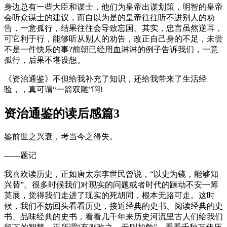
身边总有一些大臣和谋士，他们为皇帝出谋划策，明智的皇帝
会听众谋士的建议，而自以为是的皇帝往往听不进别人的劝
告，一意孤行，结果往往会导致忘国。其实，忠言虽然逆耳，
可它利于行，能够听从别人的劝告，改正自己身的不足，未尝
不是一件快乐的事?前朝已经用血淋淋的例子告诉我们，一意
孤行，后果不堪设想。
《资治通鉴》不但给我补充了知识，还给我带来了生活经
验，，真可谓“一箭双雕”啊!
资治通鉴的读后感篇3
鉴前世之兴衰，考当今之得失。
——题记
我喜欢读历史，正如唐太宗李世民曾说，“以史为镜，能够知
兴替”。很多时候我们对现实的问题或者时代的躁动不安一筹
莫展，觉得我们走进了现实的死胡同，根本无路可走。这时
候，我们不妨回头看看历史，接近经典的史书、阅读经典的史
书、品味经典的史书，看看几千年来历史河流里古人们给我们