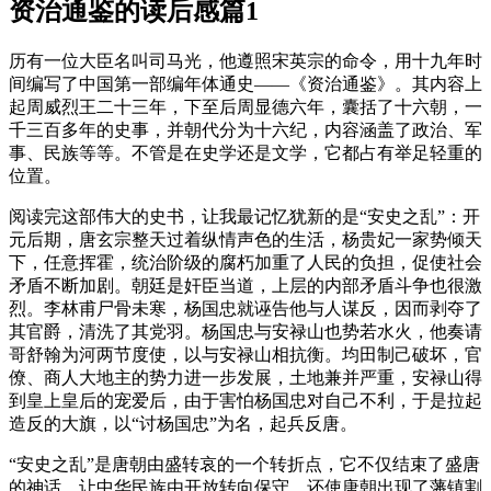
资治通鉴的读后感篇1
历有一位大臣名叫司马光，他遵照宋英宗的命令，用十九年时
间编写了中国第一部编年体通史——《资治通鉴》。其内容上
起周威烈王二十三年，下至后周显德六年，囊括了十六朝，一
千三百多年的史事，并朝代分为十六纪，内容涵盖了政治、军
事、民族等等。不管是在史学还是文学，它都占有举足轻重的
位置。
阅读完这部伟大的史书，让我最记忆犹新的是“安史之乱”：开
元后期，唐玄宗整天过着纵情声色的生活，杨贵妃一家势倾天
下，任意挥霍，统治阶级的腐朽加重了人民的负担，促使社会
矛盾不断加剧。朝廷是奸臣当道，上层的内部矛盾斗争也很激
烈。李林甫尸骨未寒，杨国忠就诬告他与人谋反，因而剥夺了
其官爵，清洗了其党羽。杨国忠与安禄山也势若水火，他奏请
哥舒翰为河两节度使，以与安禄山相抗衡。均田制己破坏，官
僚、商人大地主的势力进一步发展，土地兼并严重，安禄山得
到皇上皇后的宠爱后，由于害怕杨国忠对自己不利，于是拉起
造反的大旗，以“讨杨国忠”为名，起兵反唐。
“安史之乱”是唐朝由盛转哀的一个转折点，它不仅结束了盛唐
的神话，让中华民族由开放转向保守，还使唐朝出现了藩镇割