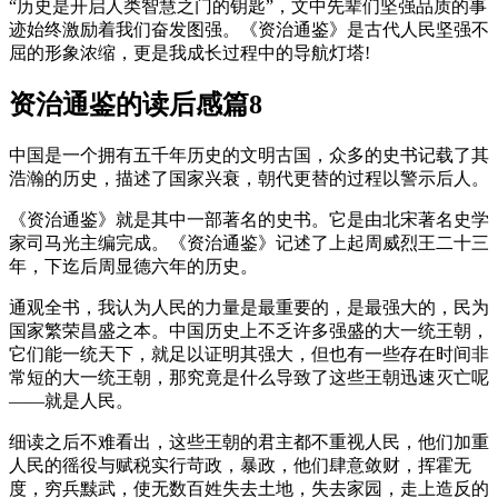
“历史是开启人类智慧之门的钥匙”，文中先辈们坚强品质的事
迹始终激励着我们奋发图强。《资治通鉴》是古代人民坚强不
屈的形象浓缩，更是我成长过程中的导航灯塔!
资治通鉴的读后感篇8
中国是一个拥有五千年历史的文明古国，众多的史书记载了其
浩瀚的历史，描述了国家兴衰，朝代更替的过程以警示后人。
《资治通鉴》就是其中一部著名的史书。它是由北宋著名史学
家司马光主编完成。《资治通鉴》记述了上起周威烈王二十三
年，下迄后周显德六年的历史。
通观全书，我认为人民的力量是最重要的，是最强大的，民为
国家繁荣昌盛之本。中国历史上不乏许多强盛的大一统王朝，
它们能一统天下，就足以证明其强大，但也有一些存在时间非
常短的大一统王朝，那究竟是什么导致了这些王朝迅速灭亡呢
——就是人民。
细读之后不难看出，这些王朝的君主都不重视人民，他们加重
人民的徭役与赋税实行苛政，暴政，他们肆意敛财，挥霍无
度，穷兵黩武，使无数百姓失去土地，失去家园，走上造反的