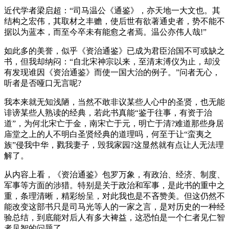
近代学者梁启超：“司马温公《通鉴》，亦天地一大文也。其
结构之宏伟，其取材之丰赡，使后世有欲著通史者，势不能不
据以为蓝本，而至今卒未有能愈之者焉。温公亦伟人哉!”
如此多的美誉，似乎《资治通鉴》已成为君臣治国不可或缺之
书，但我却纳闷：“自北宋神宗以来，至清末溥仪为止，却没
有发现谁因《资治通鉴》而使一国大治的例子。”问者无心，
听者是否哑口无言呢?
我本来就无知浅陋，当然不敢非议某些人心中的圣贤，也无能
诽谤某些人熟读的经典，若此书真能“鉴于往事，有资于治
道”，为何北宋亡于金，南宋亡于元，明亡于清?难道那些身居
庙堂之上的人不明白圣贤经典的道理吗，何至于让“蛮夷之
族”侵我中华，戮我妻子，毁我家园?这显然就有点让人无法理
解了。
从内容上看，《资治通鉴》包罗万象，有政治、经济、制度、
军事等方面的涉猎。特别是关于政治和军事，是此书的重中之
重，条理清晰，精彩纷呈，对此我也是不吝赞美。但这仍然不
能改变这部书只是司马光等人的一家之言，是对历史的一种经
验总结，到底能对后人有多大裨益，这恐怕是一个仁者见仁智
者见智的问题了。