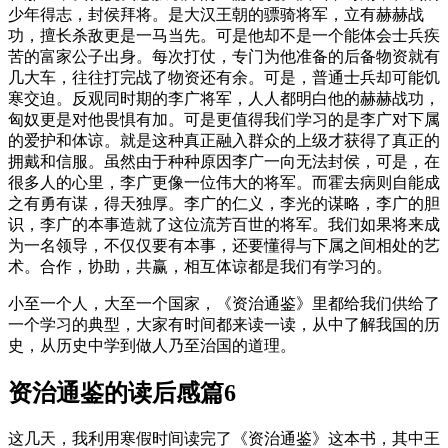
少年得志，封侯拜将。是大汉王朝的骠骑将军，立有赫赫战
功，擅长杀敌更是一马当先。可是他却不是一个能体会士兵疾
苦的富家公子出身。每次打仗，专门为他准备的后备物资就有
几大车，往往打完战了物资还有余。可是，普通士兵却可能饥
寒交迫。反观同时期的李广将军，人人都明白他的赫赫战功，
匈奴更是对他畏惧有加。可是更值得我们学习的是李广对下属
的爱护和体谅。就是这种真正融入群众的上级才获得了真正的
拥戴和信服。虽然由于种种原因李广一向无法封侯，可是，在
很多人的心里，李广更像一位伟大的将军。而霍去病则自能成
之有勇有谋，得天独厚。李广的仁义，李光的谋略，李广的胆
识，李广的本事造就了这位流芳百世的将军。我们如果将来成
为一名领导，不仅仅要有本事，还要懂得与下属之间相处的艺
术。合作，协助，共赢，相互体谅都是我们有学习的。
小至一个人，大至一个国家，《资治通鉴》里都给我们供给了
一个学习的典型，大家有时间都来读一读，从中了解我国的历
史，从历史中学到做人乃至治国的道理。
资治通鉴的读后感篇6
这几天，我利用寒假时间读完了《资治通鉴》这本书，其中王