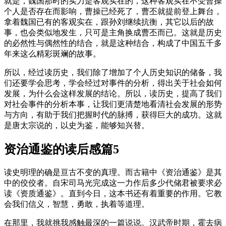
就是，魏国那时的实力是客观实在的，这种客观实在不受曹操
个人是否存在而影响，曹操已经死了，曹丕就提前登上舞台，
拿着魏国已有的客观实在，跟孙刘继续抗衡，其它以后的故
事，也会类似地发生，只可是主角换成曹丕而已。这就是历史
的必然性与偶然性的结合，就是这种结合，构成了中国五千多
年来这么精彩斑斓的故事。
所以，经过读历史，我们除了增加了个人历史知识的储备，我
们还要学会思考，学会经过对事件的分析，得出关于社会如何
发展，为什么会这样发展的结论。所以，读历史，提高了我们
对社会事件的分析本事，让我们更清楚地看清社会发展的形势
与方向，有助于我们把握时代的脉搏，获得巨大的成功。这就
是唐太宗说的，以史为鉴，能够知兴替。
资治通鉴的读后感篇5
读史明理的确是亘古不变的真理。而古籍中《资治通鉴》是其
中的佼佼者。自宋司马光完成这一力作后多少代储君被要求必
读《资质通鉴》。直到今日，这本书还有着重要的作用。它教
会我们信义，智慧，勇敢，执着等道理。
在那里，我就挑我感触最深的一篇说说。汉武帝时期，霍去病