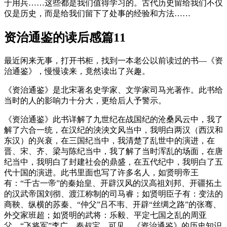
于用兵……这些都是我们值得学习的。古代历史留给我们不仅
仅是历史，而是给我们留下了处事的经验和方法……
资治通鉴的读后感篇11
最近闲来无事，打开书柜，找到一本老公以前读过的书—《资
治通鉴》，慢慢读来，竟然读出了兴趣。
《资治通鉴》是北宋著名史学家、文学家司马光著作。此书给
当时的人的影响力十分大，更给后人予警示。
《资治通鉴》此书详解了九世纪在战国纪的沧桑风云中，我了
解了六合一统，在汉纪的泱泱文风当中，我明白两汉（西汉和
东汉）的兴衰，在三国纪当中，我清楚了乱世中的演进，在
晋、宋、齐、梁与陈纪当中，我了解了当时浑乱的场面，在唐
纪当中，我明白了封建社会的鼎盛，在五代纪中，我明白了五
代十国的演进。此书里面也写了许多名人，如贤明帝王
有：“千古一帝”的秦始皇、开辟汉风的汉高祖刘邦、开疆拓土
的汉武帝国刘彻、渡江称制的司马睿；如贤明臣子有：变法的
商鞅、纵横的苏秦、“仲父”吕不韦、开辟“丝绸之路”的张骞、
外交家班超；如贤明的武将：乐毅、平定七国之乱的周亚
父、“飞将军”李广、秦叔宝。可见，《资治通鉴》的历史知识