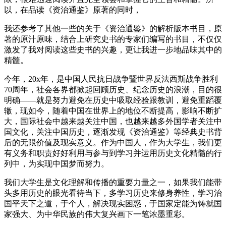
以，在品读《资治通鉴》原著的同时，
我还参考了其他一些的关于《资治通鉴》的解析版本书目，原
著的原汁原味，结合上研究史书的专家们编写的书目，不仅仅
激发了我对阅读这些史书的兴趣，更让我进一步地品味其中的
精髓。
今年，20x年，是中国人民抗日战争暨世界反法西斯战争胜利
70周年，社会各界都掀起回顾历史、纪念历史的浪潮，目的很
明确——就是努力避免在历史中吸取经验跟教训，避免重蹈覆
辙，现如今，随着中国在世界上的地位不断提高，影响不断扩
大，国际社会中越来越关注中国，也越来越多外国学者关注中
国文化，关注中国历史，逐渐发现《资治通鉴》等经典史书背
后的无限价值及现实意义。作为中国人，作为大学生，我们更
有义务和职责好好利用与参与到学习并运用历史文化精髓的行
列中，为实现中国梦而努力。
我们大学生是文化理解和传播的重要力量之一，如果我们能带
头多用历史的眼光看待当下，多学习历史来修身养性，学习治
国平天下之道，于个人，解决现实困惑，于国家定能为铸就国
家强大、为中华民族的伟大复兴画下一笔浓墨重彩。