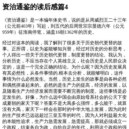
资治通鉴的读后感篇4
《资治通鉴》是一本编年体史书，说的是从周威烈王二十三年
（公元前403年）写起，到五代的后周世宗宗显德六年（公元
959年）征淮南停笔，涵盖16朝1362年的历史。
经过对这本的阅读，我了解到了很多关于历史朝代更替的故
事。正所谓，以史为鉴能够知兴替，经过对历史的分析思考，
个人得出一些关于历史朝代更替，制度更替的结论。我认为，
分析历史，不应当存在个人英雄主义，社会历史是人民群众决
定的，这是一个完全正确的结论。为什么呢？因为历史发展具
有其必然性，从各件事情的.根本去分析，就能够明白，这件
事情为什么必然发生。当然，历史上发生的故事是由各种必然
和偶然拼凑起来的。必然的是生产力的提高，经济的发展，以
及随着生产力经济发展而需要不断完善的制度。这些事情是必
定发生的。好像，为什么远中国会由原始母系社会的公天下变
成夏朝的家天下呢？答案不是大禹多么强悍，多么能干，就算
没有大禹，家天下一样会在那时的中华大地上发展，因为此时
的生产技术已远远超过三皇五帝的时代，因为人对利益最大化
的本能性追求，生产力急需发展，急需提高，那就必须成立一
个政权，结束各自为政，自给自足的年代，利用这个政权的强