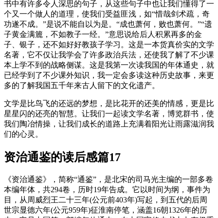
书中有许多令人深思的句子，从这些句子中也让我们懂得了一
个又一个做人的道理，使我们受益匪浅，如“惜哉剑术疏，奇
功遂不成。”是说不能自以为是。“成也萧何，败也萧何。”“遗
子黄金满簏，不如教子一经。”意思说给后人积累再多的金
子、银子，还不如好好教孩子学习。这是一本货真价实的文学
名著，它不仅让我学会了许多政治兵法，还使我了解了不少课
本上学不到的战略侧谋。这是我第一次读我国的年体通史，就
已经学到了不少课外知识，我一定会多读这种历史故事，来更
多的了解我国五千年来古人留下的文化遗产。
文学是比鸟飞的还远的梦想，是比花开的还美的情感，更是比
星星闪的还亮的智慧。让我们一起读文学名著，博览群书，使
我们陶冶情操，让我们成长的道路上充满着阳光让雨露滋润我
们的心灵。
资治通鉴的读后感篇17
《资治通鉴》，简称“通鉴”，是北宋的司马光主编的一部多卷
本编年体，共294卷，历时19年告成。它以时间为纲，事件为
目，从周威烈王二十三年(公元前403年)写起，到五代的后周
世宗显德六年(公元959年)征淮南停笔，涵盖16朝1326年的历