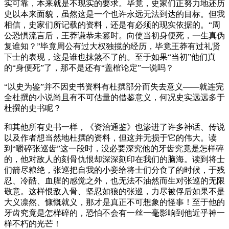
实可靠，本来就是不现实的要求。毕竟，史家们正努力地还历
史以本来面貌，虽然这是一个也许永远无法到达的目标。但我
相信，史家们所记载的资料，还是有必须的现实依据的。“周
公恐惧流言后，王莽谦恭未篡时。向使当初身便死，一生真伪
复谁知？”毕竟周公有过大权独揽的经历，毕竟王莽有过礼贤
下士的表现，这是谁也抹煞不了的。至于如果“当初”他们真
的“身便死”了，那不是还有“盖棺论定”一说吗？
“以史为鉴”并不因史书资料有杜撰部分而失去意义——就连完
全杜撰的小说尚且有不可估量的借鉴意义，何况史实远远多于
杜撰的史书呢？
和其他所有史书一样，《资治通鉴》也渗进了许多神话、传说
以及作者想当然地杜撰的资料，但这并无损于它的伟大。读
到“嚼碎张巡齿”这一段时，没必要深究他的牙齿究竟是怎样碎
的，他对敌人的刻骨仇恨却深深刻印在我们的脑海。读到将士
们箭尽粮绝，张巡把自我的小妾给将士们分食了的时候，于残
忍、冷酷、血腥的感觉之外，也无法不油然而生对张巡的无限
敬意。这样恨敌入骨、坚忍如狼的张巡，力尽被俘后如果不是
大义凛然、慷慨就义，那才是真正不可想象的怪事！至于他的
牙齿究竟是怎样碎的，恐怕不会有一丝一毫影响到他近乎神一
样不朽的光芒！