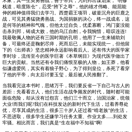
术家，其一生英勇善战，善于带兵，为刘邦出谋划策，“明修
栈道，暗度陈仓”，忍受“胯下之辱”，他的雄才伟略、能屈能
伸的精神值得我们去学习。西楚霸王项羽，破釜沉舟的巨鹿之
战，可见其勇猛骁勇善战、为国捐躯的决心，终一战成名，这
是何等的精神和气魄，但他太过自负，优柔寡断，鸿门宴没能
击杀刘邦，铸成大败，他的乌江自刎，令我惋惜，暗叹连连!
我最敬佩人物的还有三国时期的孔明，他用了一生来辅助刘
备，可最终还是鞠躬尽瘁，死而后已，未能实现统一，但他留
下的《出师表》坚忠精神永远影响着后人。还有伟大的医学家
李时珍，流传至今的医学巨著《本草纲目》为现代医学做出了
巨大的贡献。当然还有令我们痛恨至极的人物，如王莽，他看
似谦虚爱民，其实有着狼子野心，为了得到皇位，杀死了看穿
了他的平帝，向太后讨要玉玺，最后被人民推翻了。
当我看完这本书时，思绪万千，我们要反省一下自己与古人的
差距：先看看古人，他们生活在战争频发的时代，随时都可能
面临危险，却从没有过怨言，他们三十而立，治国治家，统领
大业!而我们呢?我们在科技发达的新时代下生活，过着养尊处
优，尽享其成的生活，很多三十岁人还过着“啃老族”的生活，
不思进取，很多学生还嫌学习任务太重、作业太多......到处发
牢骚。相比而言，我们真是“生在福中不知福”啊!