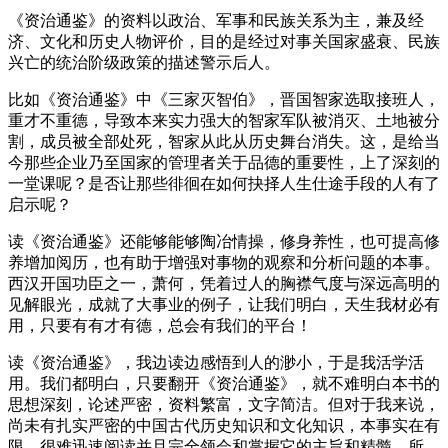
《资治通鉴》的资料以政治、军事和民族关系为主，兼及经
济、文化和历史人物评价，目的是经过对事关国家盛衰、民族
兴亡的统治阶级政策的描述警示后人。
比如《资治通鉴》中《三家灭智伯》，晋国智家选取接班人，
重才不重德，导致本来实力强大的智家军队被消灭、土地被分
割，成员被全部处死，智家从此从历史舞台消失。这，是给当
今那些企业乃至国家的管理者关于品德的重要性，上了深刻的
一堂课呢？是否让那些徘徊在如何抉择人生仕途手段的人有了
启示呢？
读《资治通鉴》还能够能够陶冶情操，修身养性，也可提高修
养增加阅历，也有助于增强对事物的观察和分析问题的本事。
西汉开国功臣之一，萧何，凭着过人的胸襟气度与深远高明的
见解眼光，成就了大事业的例子，让我们明白，天生我材必有
用，只要有有才有德，总会有我们的平台！
读《资治通鉴》，我边读边感悟到人的渺小，于是我活学活
用。我们都明白，只要翻开《资治通鉴》，就不难明白本书的
思想深刻，论述严密，资料繁富，文字简洁。但对于我来说，
尚未有扎实严密的中国古代历史知识和文化知识，本事实在有
限，很难迅速阅读并且完全领会和掌握它的主旨和精髓。所