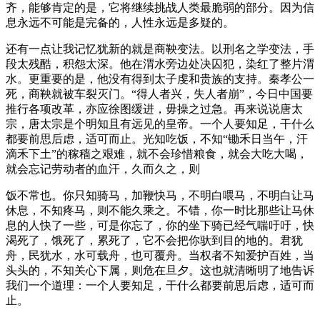
齐，能够肯定的是，它将继续挑战人类最脆弱的部分。因为信
息永远不可能是完备的，人性永远是多疑的。
还有一点让我记忆犹新的就是商鞅变法。以刑名之学变法，手
段太残酷，积怨太深。他在渭水旁边处决囚犯，染红了整片渭
水。更重要的是，他没有得到太子虔和贵族的支持。秦孝公一
死，商鞅就被车裂灭门。“得人者兴，失人者崩”，今日中国要
推行各项改革，亦应徐图缓进，毋操之过急。再来说说唐太
宗，唐太宗是个明知且有远见的皇帝。一个人要知足，干什么
都要前思后虑，适可而止。光知吃饭，不知“锄禾日当午，汗
滴禾下土”的稼穑之艰难，就不会珍惜粮食，就会大吃大喝，
就会忘记劳动者的血汗，久而久之，则
饭不常也。你只知骑马，加鞭快马，不明白喂马，不明白让马
休息，不知疼马，则不能久乘之。不错，你一时比那些让马休
息的人快了一些，可是你忘了，你的坐下骑已经气喘吁吁，快
渴死了，饿死了，累死了，它不会把你驮到目的地的。君犹
舟，民犹水，水可载舟，也可覆舟。当权者不知爱护百姓，当
头头的，不知关心下属，则危在旦夕。这也就清晰明了地告诉
我们一个道理：一个人要知足，干什么都要前思后虑，适可而
止。