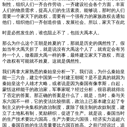
制性，组织人们一齐合作劳动，一齐建设社会各个方面，丰富
人们的物质需求，提高人们的生活素质。能够说，那时的人们
需要一个家天下的政权，需要有一个强有力的家族政权去通知
他们，组织他们一齐创造价值，发展社会。所以，家天下在此
时是必然发生的，谁也阻止不了，包括大禹本人。
那么为什么这个王朝是姓夏的了，那就是历史的偶然性了。假
如当年大禹夭折了，就是说没有大禹这个人了，就肯定会有另
外一个人，做着跟大禹一样的事，最终建立家天下政权，而这
个政权有可能就不姓夏。这就是偶然性。
我们再拿大家熟悉的秦始皇分析一下。我们说，为什么秦始皇
能一三六合，建立中国第一个封建王朝呢？是不是真的就因为
秦始皇这个人雄才大略，或者说是因为秦国有像李斯，白起，
蒙恬这样能干的政治家，军事家呢？经过分析，很容易就得出
了否定的答案。那正确的答案是什么了，就是，当时，秦与关
东六国不一样，它的变法比较彻底，政治上已基本建立起了专
制主义的中央集权的政治制度，废除了领主制的农奴制度，建
立了土地私有制，奖励耕织，促进了生产。就是说，秦国当时
的生产技术要比六国高，生产力要比六国强，经济实力远超六
国，秦国百姓的生活质量要比六国百姓高。之前已经说过，追