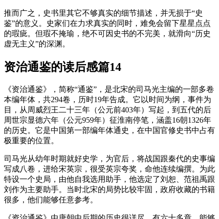
推而广之，史书里其它不够真实的细节描述，并无损于“史
鉴”的意义。史家们在力求真实的同时，难免会留下星星点点
的瑕疵。但瑕不掩瑜，绝不可因史书的不完美，就滑向“历史
虚无主义”的深渊。
资治通鉴的读后感篇14
《资治通鉴》，简称“通鉴”，是北宋的司马光主编的一部多卷
本编年体，共294卷，历时19年告成。它以时间为纲，事件为
目，从周威烈王二十三年（公元前403年）写起，到五代的后
周世宗显德六年（公元959年）征淮南停笔，涵盖16朝1326年
的历史。它是中国第一部编年体通史，在中国官修史书中占有
极重要的位置。
司马光从幼年时期就好史学，为官后，将战国跟秦代的史事编
写成八卷，进给宋英宗，很受英宗夸奖，命他连续编撰。为此
特设一个史局，由他自我选用助手，他选定了刘恕、范祖禹跟
刘作为主要助手。当时北宋的局势比较牢固，政府收藏的书籍
很多，他们能够任意参考。
《资治通鉴》中唐朝中后期的历史很详尽，有六十多章，能够