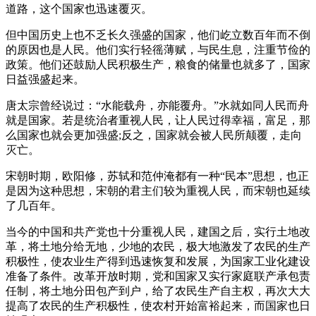
道路，这个国家也迅速覆灭。
但中国历史上也不乏长久强盛的国家，他们屹立数百年而不倒
的原因也是人民。他们实行轻徭薄赋，与民生息，注重节俭的
政策。他们还鼓励人民积极生产，粮食的储量也就多了，国家
日益强盛起来。
唐太宗曾经说过：“水能载舟，亦能覆舟。”水就如同人民而舟
就是国家。若是统治者重视人民，让人民过得幸福，富足，那
么国家也就会更加强盛;反之，国家就会被人民所颠覆，走向
灭亡。
宋朝时期，欧阳修，苏轼和范仲淹都有一种“民本”思想，也正
是因为这种思想，宋朝的君主们较为重视人民，而宋朝也延续
了几百年。
当今的中国和共产党也十分重视人民，建国之后，实行土地改
革，将土地分给无地，少地的农民，极大地激发了农民的生产
积极性，使农业生产得到迅速恢复和发展，为国家工业化建设
准备了条件。改革开放时期，党和国家又实行家庭联产承包责
任制，将土地分田包产到户，给了农民生产自主权，再次大大
提高了农民的生产积极性，使农村开始富裕起来，而国家也日