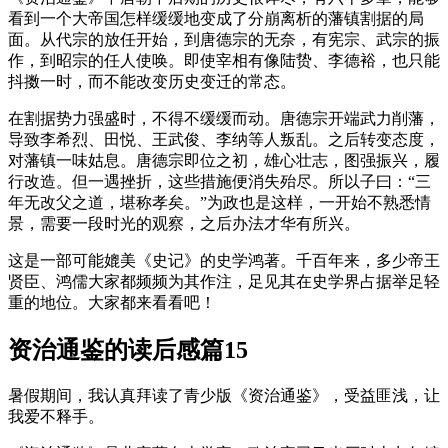
看到一个大帝国怎样缓缓地变成了分崩离析的藩镇割据的局
面。从代宗的放任开始，到唐德宗的无奈，有宪宗、武宗的振
作，到昭宗的任人使唤。即使宰相有像陆贽、李德裕，也只能
抖擞一时，而不能改变历史变迁的常态。
在割据势力强盛时，不得不缓缓而动。唐德宗开端武力削藩，
导致李希烈、田悦、王武俊、李纳等人叛乱。之后转变态度，
对藩镇一味姑息。唐德宗即位之初，雄心壮志，图强振兴，履
行改造。但一遇挫折，这些措施便消失殆尽。所以子曰：“三
年无改父之道，堪称孝矣。”为政也是这样，一开始不熟悉情
景，需要一段时光的观察，之后办法才华有所兴。
这是一部可能媲美《史记》的史学鸿著。千百年来，多少帝王
贤臣、鸿儒大家都频频为其作注，足见其在史学界占据举足轻
重的地位。大家都来看看吧！
资治通鉴的读后感篇15
暑假期间，我认真拜读了青少版《资治通鉴》，受益匪浅，让
我爱不释手。