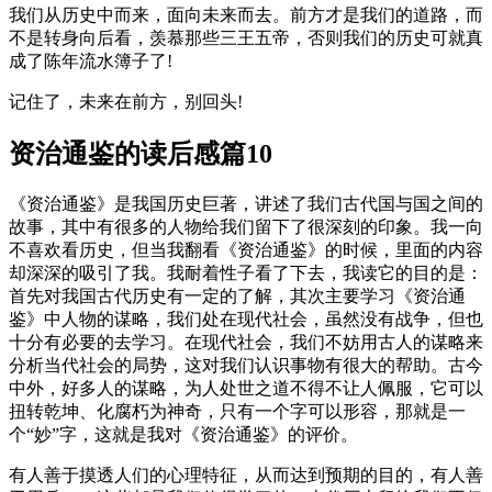
我们从历史中而来，面向未来而去。前方才是我们的道路，而
不是转身向后看，羡慕那些三王五帝，否则我们的历史可就真
成了陈年流水簿子了!
记住了，未来在前方，别回头!
资治通鉴的读后感篇10
《资治通鉴》是我国历史巨著，讲述了我们古代国与国之间的
故事，其中有很多的人物给我们留下了很深刻的印象。我一向
不喜欢看历史，但当我翻看《资治通鉴》的时候，里面的内容
却深深的吸引了我。我耐着性子看了下去，我读它的目的是：
首先对我国古代历史有一定的了解，其次主要学习《资治通
鉴》中人物的谋略，我们处在现代社会，虽然没有战争，但也
十分有必要的去学习。在现代社会，我们不妨用古人的谋略来
分析当代社会的局势，这对我们认识事物有很大的帮助。古今
中外，好多人的谋略，为人处世之道不得不让人佩服，它可以
扭转乾坤、化腐朽为神奇，只有一个字可以形容，那就是一
个“妙”字，这就是我对《资治通鉴》的评价。
有人善于摸透人们的心理特征，从而达到预期的目的，有人善