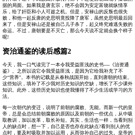
据的局面。如果我是唐玄宗，绝不会因为安定富饶就纵情享
乐，给了奸臣和小人可趁之机。但是，安禄山的反叛也很失
败，和他一起反唐的史思明竟投降了唐军，虽然史思明最后回
来了，但是安禄山还是被自己儿子杀了，起义终究难逃失败的
命运。不过，唐朝要是不灭亡，那么今天说不定就会换个样子
呢!
资治通鉴的读后感篇2
今天，我一口气读完了一本令我受益匪浅的史书----《治资通
鉴》。之所以说它令我受益匪浅，是因为它给我补充了不
少“营养”。本书的记载是从春秋战国开始，直到唐朝的结束。
这些知识，填补了不少我对历史知识的空缺，增长了不少课外
知识。此外，这些历史知识也使我懂得了不少生活或学习的方
法。
每一次朝代的变迁，说明了前朝的腐败、无能。而新一代的皇
帝，总是会总结前朝腐败的原因以及前朝的一些优点，从中吸
取教训，加以改革，取长补短。其实，生活也一样，当看到别
人的缺点时，想一下，自己是否也存在此缺点?看到别人的优
点时，要及时吸取并加以运用，从而弥补自己的过失。皇帝的