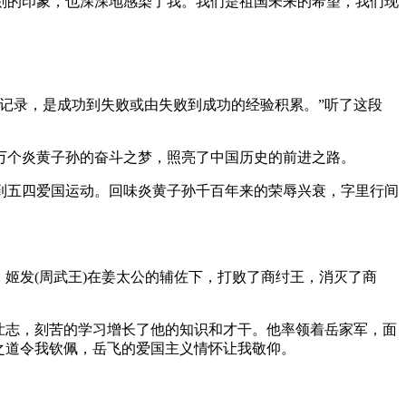
刻的印象，也深深地感染了我。我们是祖国未来的希望，我们现
记录，是成功到失败或由失败到成功的经验积累。”听了这段
万个炎黄子孙的奋斗之梦，照亮了中国历史的前进之路。
到五四爱国运动。回味炎黄子孙千百年来的荣辱兴衰，字里行间
姬发(周武王)在姜太公的辅佐下，打败了商纣王，消灭了商
壮志，刻苦的学习增长了他的知识和才干。他率领着岳家军，面
之道令我钦佩，岳飞的爱国主义情怀让我敬仰。