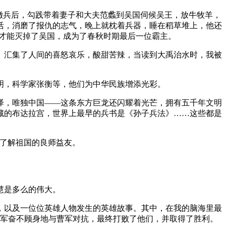
撤兵后，勾践带着妻子和大夫范蠡到吴国伺候吴王，放牛牧羊，
活，消磨了报仇的志气，晚上就枕着兵器，睡在稻草堆上，他还
的才能灭掉了吴国，成为了春秋时期最后一位霸主。
》汇集了人间的喜怒哀乐，酸甜苦辣，当读到大禹治水时，我被
明，科学家张衡等，他们为中华民族增添光彩。
泽，唯独中国——这条东方巨龙还闪耀着光芒，拥有五千年文明
藏的布达拉宫，世界上最早的兵书是《孙子兵法》……这些都是
们了解祖国的良师益友。
慧是多么的伟大。
件，以及一位位英雄人物发生的英雄故事。其中，在我的脑海里最
连军奋不顾身地与曹军对抗，最终打败了他们，并取得了胜利。