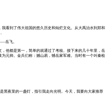
，我看到了伟大祖国的悠久历史和灿烂文化。从大禹治水到郑和
…
——岳飞。
文，他都是第一，简单的就通过了考核。接下来的几十年里，岳
拔为元帅。金兵们称：撼山易，憾岳家军难。当时有一个叫秦桧
它是黑夜里的一盏灯，指引我走向光明。今天，我要向大家推荐