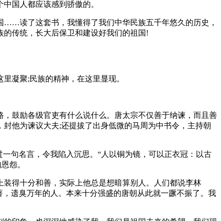
个中国人都应该感到骄傲的。
国……读了这套书，我懂得了我们中华民族五千年悠久的历史，
的传统，长大后保卫和建设好我们的祖国!
里凝聚;民族的精神，在这里显现。
路，鼓励各级官吏有什么说什么。唐太宗不仅善于纳谏，而且善
封他为谏议大夫;还提拔了出身低微的马周为中书令，主持朝
过一句名言，令我陷入沉思。“人以铜为镜，可以正衣冠：以古
的恩怨。
上装得十分和善，实际上他总是想暗算别人。人们都说李林
著，遗臭万年的人。本来十分强盛的唐朝从此就一蹶不振了。我