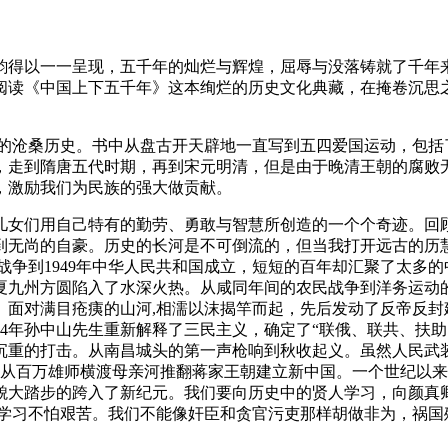
韵得以一一呈现，五千年的灿烂与辉煌，屈辱与没落铸就了千年
阅读《中国上下五千年》这本绚烂的历史文化典藏，在掩卷沉思
年的沧桑历史。书中从盘古开天辟地一直写到五四爱国运动，包括
，走到隋唐五代时期，再到宋元明清，但是由于晚清王朝的腐败
，激励我们为民族的强大做贡献。
儿女们用自己特有的勤劳、勇敢与智慧所创造的一个个奇迹。回
到无尚的自豪。历史的长河是不可倒流的，但当我打开远古的历
片战争到1949年中华人民共和国成立，短短的百年却汇聚了太
九州方圆陷入了水深火热。从咸同年间的农民战争到洋务运动的
面对满目疮痍的山河,相濡以沫揭竿而起，先后发动了反帝反封建
24年孙中山先生重新解释了三民主义，确定了“联俄、联共、扶
沉重的打击。从南昌城头的第一声枪响到秋收起义。虽然人民武
;从百万雄师横渡母亲河推翻蒋家王朝建立新中国。一个世纪以
貌大踏步的跨入了新纪元。我们要向历史中的贤人学习，向颜真卿
真学习不怕艰苦。我们不能像奸臣和贪官污吏那样胡做非为，祸国