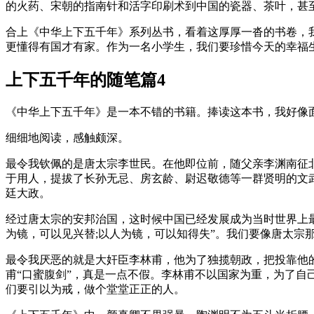
的火药、宋朝的指南针和活字印刷术到中国的瓷器、茶叶，甚
合上《中华上下五千年》系列丛书，看着这厚厚一沓的书卷，
更懂得有国才有家。作为一名小学生，我们要珍惜今天的幸福
上下五千年的随笔篇4
《中华上下五千年》是一本不错的书籍。捧读这本书，我好像
细细地阅读，感触颇深。
最令我钦佩的是唐太宗李世民。在他即位前，随父亲李渊南征
于用人，提拔了长孙无忌、房玄龄、尉迟敬德等一群贤明的文
廷大政。
经过唐太宗的安邦治国，这时候中国已经发展成为当时世界上最
为镜，可以见兴替;以人为镜，可以知得失”。我们要像唐太宗
最令我厌恶的就是大奸臣李林甫，他为了独揽朝政，把投靠他
甫“口蜜腹剑”，真是一点不假。李林甫不以国家为重，为了
们要引以为戒，做个堂堂正正的人。