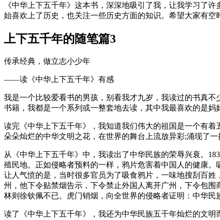
《中华上下五千年》这本书，深深地吸引了我，让我学习了许
始喜欢上了历史，也关注一些历史方面的知识。希望大家有空
上下五千年的随笔篇3
传承经典，做立志小少年
——读《中华上下五千年》有感
我是一个比较爱看书的男孩，别看我才九岁，我读过的书真不
书籍，我都是一个系列或一整套地去读，其中我最喜欢的是妈
读完《中华上下五千年》，我知道我们伟大的祖国是一个有着
朵朵灿烂的中华文明之花，在世界的舞台上流放异彩;涌现了一
从《中华上下五千年》中，我读出了中华民族的荣辱兴衰。18
殖民地。正如侵略者预料的一样，鸦片危害着中国人的健康。
让人气愤的是，当时很多官员为了吸食鸦片，一味地搜刮百姓
州，他下令贴禁烟告示，下令禁止外国人离开广州，下令包围
林则徐钦佩不已。虎门销烟，向全世界的侵略者证明：中华民族
读了《中华上下五千年》，我还为中华民族五千年灿烂的文明