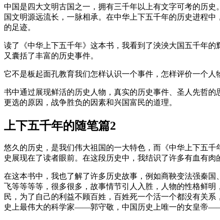
中国是四大文明古国之一，拥有三千年以上有文字可考的历史
国文明源远流长，一脉相承。在中华上下五千年的历史进程中
的足迹。
读了《中华上下五千年》这本书，我看到了泱泱大国五千年的
又囊括了丰富的历史事件。
它不是板起面孔教育我们怎样认识一个事件，怎样评价一个人
书中通过展现鲜活的历史人物，真实的历史事件、圣人先哲的
更选的原因，战争胜负的因素和兴国富民的道理。
上下五千年的随笔篇2
悠久的历史，是我们伟大祖国的一大特色，而《中华上下五千
史展现在了读者眼前。在这段历史中，我结识了许多有血有肉
在这本书中，我也了解了许多历史故事，例如商鞅变法强秦国
飞等等等等，很多很多，故事情节引人入胜，人物的性格鲜明
民，为了自己的利益不顾百姓，百姓死一个活一个都没有关系
史上最伟大的科学家——郭守敬，中国历史上唯一的女皇帝—