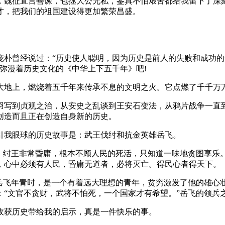
，魏征直言善谏，包拯大公无私，鉴真不怕艰苦都给我留下了深
才，把我们的祖国建设得更加繁荣昌盛。
庞朴曾经说过：“历史使人聪明，因为历史是前人的失败和成功的
弥漫着历史文化的《中华上下五千年》吧!
大地上，燃烧着五千年来传承不息的文明之火。它点燃了千千万
羽写到贞观之治，从安史之乱谈到王安石变法，从鸦片战争一直
创造而且正在创造自身新的历史。
引我眼球的历史故事是：武王伐纣和抗金英雄岳飞。
，纣王非常昏庸，根本不顾人民的死活，只知道一味地贪图享乐。
，心中必须有人民，昏庸无道者，必将灭亡。得民心者得天下。
。岳飞年青时，是一个有着远大理想的青年，贫穷激发了他的雄心
：“文官不贪财，武将不怕死，一个国家才有希望。”岳飞的领兵
收获历史带给我的启示，真是一件快乐的事。