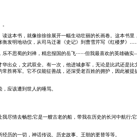
》。
。读这本书，就像徐徐徐展开一幅生动壮丽的长画卷。这本书里
张衡发明地动仪，从司马迁著《史记》到曹雪芹写《红楼梦》…
不思蜀的刘禅，精忠报国的岳飞······但我最喜欢的英雄确实
才华出众，文武双全。有一次，他进城参军，无论是比武还是比
的常胜将军。它不仅能征善战，还深受老百姓的拥护，因此被提
桧，应该遭到世人的唾骂。
我尽情去畅想;它是一艘古老的船，带我在历史的长河中航行;
所经历的一切，神话传说、历史故事、王朝的更替等等。