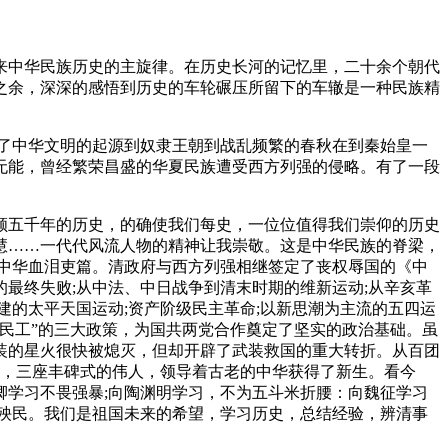
来中华民族历史的主旋律。在历史长河的记忆里，二十余个朝代
之余，深深的感悟到历史的车轮碾压所留下的车辙是一种民族精
了中华文明的起源到奴隶王朝到战乱频繁的春秋在到秦始皇一
无能，曾经繁荣昌盛的华夏民族遭受西方列强的侵略。有了一段
顾五千年的历史，的确使我们每史，一位位值得我们崇仰的历史
慧……一代代风流人物的精神让我崇敬。这是中华民族的脊梁，
多的中华血泪吏篇。清政府与西方列强相继签定了丧权辱国的《中
最终失败;从中法、中日战争到清末时期的维新运动;从辛亥革
的太平天国运动;资产阶级民主革命;以新思潮为主流的五四运
助民工”的三大政策，为国共两党合作奠定了坚实的政治基础。虽
装的星火很快被熄灭，但却开辟了武装救国的重大转折。从百团
来，三座丰碑式的伟人，领导着古老的中华获得了新生。看今
学习不畏强暴;向陶渊明学习，不为五斗米折腰：向魏征学习
殃民。我们是祖国未来的希望，学习历史，总结经验，辨清事