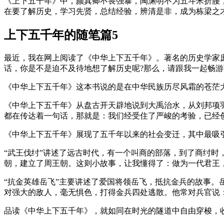
《上下五千年》中，颜真卿不畏强暴，陶渊明不为五斗米折腰
在要了解历史，学习先贤，总结经验，辨清是非，成为栋梁之
上下五千年的随笔篇5
最近，我在网上阅读了《中华上下五千年》。著名的历史学家
话，你是不是迫不及待地想了解历史呢?那么，请跟我一起畅游
《中华上下五千年》这本书说的是在中华民族历尽风霜的苍茫
《中华上下五千年》从盘古开天辟地说到大禹治水，从刘邦项
都在传达着一句话，那就是：我们经受住了严峻的考验，已经
《中华上下五千年》展现了五千年以来的社会变迁，其中最吸
“武王伐纣”讲述了远古时代，有一个叫商的部落，到了商纣时
朝，建立了周王朝。这则小故事，让我懂得了：做为一代君王
“抗金英雄岳飞”主要讲述了爱国将领岳飞，抵抗金兵的故事
对强大的敌人，毫无惧色，打得金兵四处逃散。他常对兵官说
品读《中华上下五千年》，就如同在时光的隧道中自由穿梭，