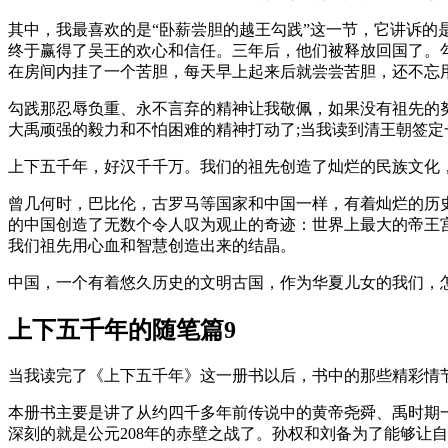
其中，我最喜欢的是“卧薪尝胆的越王勾践”这一节，它讲诉
终于赢得了吴王的欢心和信任。三年后，他们被释放回国了。
在房间内挂了一个苦胆，每天早上起来后就尝尝苦胆，还不忘用
勾践那忍辱负重、永不言弃的精神让我敬佩，如果没有祖先的
大禹顽强的毅力和不怕困难的精神打动了;当我读到清王朝签
上下五千年，好汉千千万。我们的祖先创造了灿烂的民族文化
曾几何时，巴比伦，古罗马等国家和中国一样，有着灿烂的历
的中国创造了无数个令人叹为观止的奇迹：世界上最大的帝王
我们祖先用心血和智慧创造出来的结晶。
中国，一个有着悠久历史的文明古国，作为华夏儿女的我们，
上下五千年的随笔篇9
当我读完了《上下五千年》这一册书以后，书中的那些精彩情
本册书主要是讲了从约四千多年前传说中的黄帝尧舜、禹时期一
深刻的就是公元208年的赤壁之战了。孙权和刘备为了能够让