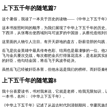
上下五千年的随笔篇7
这个暑假，我读了一本关于历史的读物——《中华上下五千年
这本书按照时间的顺序，为我们展现了中华上下五千年的历史
下西洋，从张骞出使西域到马可波罗的中国游，从蔡伦造纸到
这里面的人物引人注目。有开天辟地的盘古，卧薪尝胆的勾践，乐
岳飞是抗金英雄中最具传奇色彩、结局也是最凄惨的一位。他
飞与金兵屡次交战，每次都把金兵打得落花流水，是名副其实
的奸臣，他勾结金国，将岳飞于风波亭处决。
虽然岳飞已经被奸臣杀害，但他永远是我们的榜样。而奸臣秦
上下五千年的随笔篇8
我十分喜爱读书，书对我来说，它就是老师，给我无限知识，让
一本书，名叫：《中华上下五千年》。
《中华上下五千年》记述了从远古时代到清朝期间，华夏民族