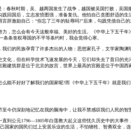
的是：春秋时期，吴、越两国发生了战争，越国被吴国打败，吴国
勾践回国后，立志发愤图强，准备复仇。他怕自己贪图舒适的生
言辞激励自己：“你忘了三年的耻辱吗?”后来，勾践凭借自己
努力，怎么会有今天这般幸福、美好的生活。《中华上下五千年
定一条条丧权辱国的不平等条约时，我会觉得心寒。
，我们的民族孕育了许多杰出的人物：思想家孔子，文学家陶渊
史文化，但在科学技术飞速发展的今天，它们却失去了昔日的光
宫殿建筑群是位于北京的故宫，世界上最高的宫殿是位于中国西
怎么能不好好了解我们的国家呢?而《中华上下五千年》就是我
节至今仍深刻地记忆在我的脑海中，让我不禁感叹我们人民的智
直到公元1796—1805年白莲教大起义这些忧久历史中的大事
自己国家的国民们过上安居乐业的生活，不怕牺牲、智勇双全，