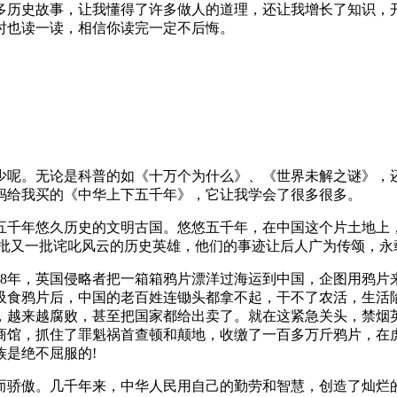
多历史故事，让我懂得了许多做人的道理，还让我增长了知识，
时也读一读，相信你读完一定不后悔。
少呢。无论是科普的如《十万个为什么》、《世界未解之谜》，
妈给我买的《中华上下五千年》，它让我学会了很多很多。
五千年悠久历史的文明古国。悠悠五千年，在中国这个片土地上，
批又一批诧叱风云的历史英雄，他们的事迹让后人广为传颂，永
38年，英国侵略者把一箱箱鸦片漂洋过海运到中国，企图用鸦
吸食鸦片后，中国的老百姓连锄头都拿不起，干不了农活，生活陷
，越来越腐败，甚至把国家都给出卖了。就在这紧急关头，禁烟
商馆，抓住了罪魁祸首查顿和颠地，收缴了一百多万斤鸦片，在
是绝不屈服的!
而骄傲。几千年来，中华人民用自己的勤劳和智慧，创造了灿烂