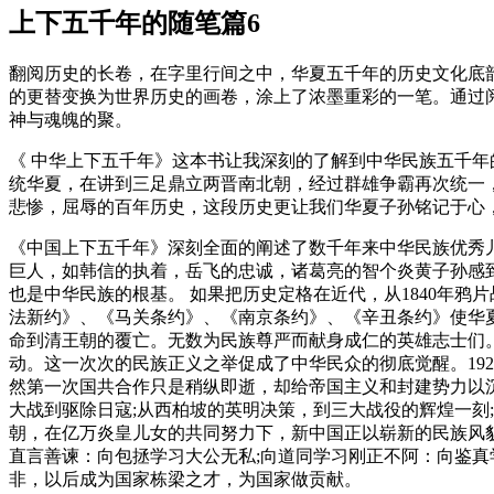
上下五千年的随笔篇6
翻阅历史的长卷，在字里行间之中，华夏五千年的历史文化底
的更替变换为世界历史的画卷，涂上了浓墨重彩的一笔。通过
神与魂魄的聚。
《 中华上下五千年》这本书让我深刻的了解到中华民族五千
统华夏，在讲到三足鼎立两晋南北朝，经过群雄争霸再次统一
悲惨，屈辱的百年历史，这段历史更让我们华夏子孙铭记于心
《中国上下五千年》深刻全面的阐述了数千年来中华民族优秀
巨人，如韩信的执着，岳飞的忠诚，诸葛亮的智个炎黄子孙感
也是中华民族的根基。 如果把历史定格在近代，从1840年鸦
法新约》、《马关条约》、《南京条约》、《辛丑条约》使华夏
命到清王朝的覆亡。无数为民族尊严而献身成仁的英雄志士们。
动。这一次次的民族正义之举促成了中华民众的彻底觉醒。19
然第一次国共合作只是稍纵即逝，却给帝国主义和封建势力以
大战到驱除日寇;从西柏坡的英明决策，到三大战役的辉煌一刻
朝，在亿万炎皇儿女的共同努力下，新中国正以崭新的民族风
直言善谏：向包拯学习大公无私;向道同学习刚正不阿：向鉴
非，以后成为国家栋梁之才，为国家做贡献。