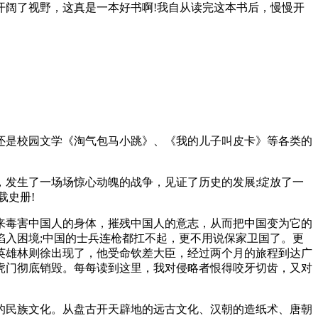
开阔了视野，这真是一本好书啊!我自从读完这本书后，慢慢开
还是校园文学《淘气包马小跳》、《我的儿子叫皮卡》等各类的
发生了一场场惊心动魄的战争，见证了历史的发展;绽放了一
载史册!
片来毒害中国人的身体，摧残中国人的意志，从而把中国变为它的
入困境;中国的士兵连枪都扛不起，更不用说保家卫国了。更
英雄林则徐出现了，他受命钦差大臣，经过两个月的旅程到达广
虎门彻底销毁。每每读到这里，我对侵略者恨得咬牙切齿，又对
的民族文化。从盘古开天辟地的远古文化、汉朝的造纸术、唐朝