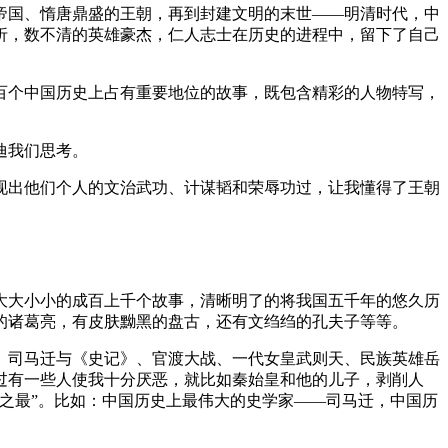
帝国、惰唐鼎盛的王朝，再到封建文明的末世——明清时代，中
折，数不清的英雄豪杰，仁人志士在历史的进程中，留下了自己
百个中国历史上占有重要地位的故事，既包含精彩的人物特写，
迪我们思考。
现出他们个人的文治武功、计谋韬和荣辱功过，让我懂得了王朝
大大小小的成百上千个故事，清晰明了的将我国五千年的悠久历
的诸葛亮，有皮肤黝黑的盘古，还有文绉绉的孔夫子等等。
、司马迁与《史记》、官渡大战、一代女皇武则天、民族英雄岳
过有一些人使我十分厌恶，就比如秦始皇和他的儿子，剥削人
之最”。比如：中国历史上最伟大的史学家——司马迁，中国历