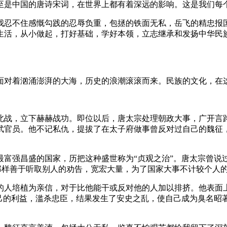
至是中国的唐诗宋词，在世界上都有着深远的影响。这是我们每
我忍不住感慨勾践的忍辱负重，包拯的铁面无私，岳飞的精忠报
生活，从小做起，打好基础，学好本领，立志继承和发扬中华民族
面对着汹涌澎湃的大海，历史的浪潮滚滚而来。民族的文化，在这
北战，立下赫赫战功。即位以后，唐太宗处理朝政大事，广开言
武官员。他不记私仇，提拔了在太子府做事曾反对过自己的魏征，
富强昌盛的国家，历把这种盛世称为“贞观之治”。唐太宗曾说
那样善于听取别人的劝告，宽宏大量，为了国家大事不计较个人
的人培植为亲信，对于比他能干或反对他的人加以排挤。他表面
自己的利益，滥杀忠臣，结果发生了安史之乱，使自己成为臭名昭