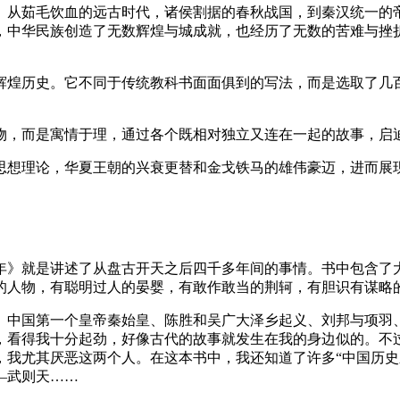
。从茹毛饮血的远古时代，诸侯割据的春秋战国，到秦汉统一的
，中华民族创造了无数辉煌与城成就，也经历了无数的苦难与挫
辉煌历史。它不同于传统教科书面面俱到的写法，而是选取了几
物，而是寓情于理，通过各个既相对独立又连在一起的故事，启
思想理论，华夏王朝的兴衰更替和金戈铁马的雄伟豪迈，进而展
年》就是讲述了从盘古开天之后四千多年间的事情。书中包含了
的人物，有聪明过人的晏婴，有敢作敢当的荆轲，有胆识有谋略
、中国第一个皇帝秦始皇、陈胜和吴广大泽乡起义、刘邦与项羽
，看得我十分起劲，好像古代的故事就发生在我的身边似的。不
，我尤其厌恶这两个人。在这本书中，我还知道了许多“中国历史
—武则天……