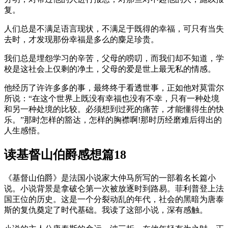
复。
人们总是不满足语言现状，不满足于既得的幸福，可只有当失
去时，才发现那份幸福是多么的麋足珍贵。
我们总是埋怨学习的辛苦，父母的唠叨，而我们却不知道，学
校是这社会上仅剩的净土，父母的爱是世上最无私的情感。
他经历了许许多多的事，最终终于看透世事，正如他对莫雷尔
所说：“在这个世界上既没有幸福也没有不幸，只有一种处境
和另一种处境的比较。必须想到过死的痛苦，才能懂得生的快
乐。”那时怎样的豁达，怎样的胸襟啊!那时历经磨难后得出的
人生感悟。
读基督山伯爵感想篇18
《基督山伯爵》是法国小说家大仲马所写的一部着名长篇小
说。小说背景是拿破仑第一次被放逐时到路易。菲利普登上法
国王位的历史。这是一个分裂动乱的年代，社会的黑暗为唐泰
斯的复仇奠定了时代基础。我读了这部小说，深有感触。