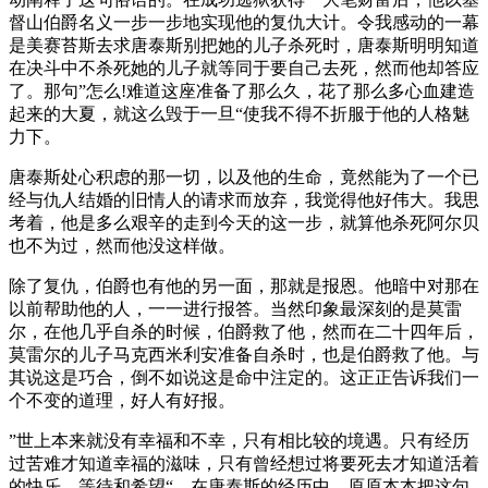
督山伯爵名义一步一步地实现他的复仇大计。令我感动的一幕
是美赛苔斯去求唐泰斯别把她的儿子杀死时，唐泰斯明明知道
在决斗中不杀死她的儿子就等同于要自己去死，然而他却答应
了。那句”怎么!难道这座准备了那么久，花了那么多心血建造
起来的大夏，就这么毁于一旦“使我不得不折服于他的人格魅
力下。
唐泰斯处心积虑的那一切，以及他的生命，竟然能为了一个已
经与仇人结婚的旧情人的请求而放弃，我觉得他好伟大。我思
考着，他是多么艰辛的走到今天的这一步，就算他杀死阿尔贝
也不为过，然而他没这样做。
除了复仇，伯爵也有他的另一面，那就是报恩。他暗中对那在
以前帮助他的人，一一进行报答。当然印象最深刻的是莫雷
尔，在他几乎自杀的时候，伯爵救了他，然而在二十四年后，
莫雷尔的儿子马克西米利安准备自杀时，也是伯爵救了他。与
其说这是巧合，倒不如说这是命中注定的。这正正告诉我们一
个不变的道理，好人有好报。
”世上本来就没有幸福和不幸，只有相比较的境遇。只有经历
过苦难才知道幸福的滋味，只有曾经想过将要死去才知道活着
的快乐，等待和希望“。在唐泰斯的经历中，原原本本把这句