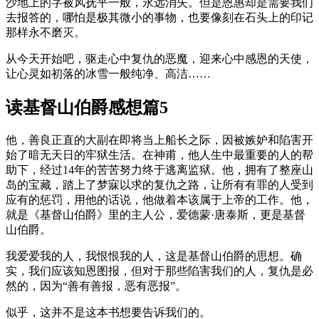
沙地上的字被风抚平一般，永远消失。但是恩惠却是需要我们
去报答的，哪怕是极其微小的事物，也要像刻在石头上的印记
那样永不磨灭。
从今天开始吧，驱走心中复仇的恶魔，迎来心中感恩的天使，
让心灵如初落的冰雪一般纯净、高洁……
读基督山伯爵感想篇5
他，善良正直的大副在即将当上船长之际，因被嫉妒和陷害开
始了暗无天日的牢狱生活。在神甫，他人生中最重要的人的帮
助下，经过14年的苦苦努力终于逃离监狱。他，拥有了整座山
岛的宝藏，踏上了梦寐以求的复仇之路，让所有有罪的人受到
应有的惩罚，用他的话说，他做着本该属于上帝的工作。他，
就是《基督山伯爵》里的主人公，爱德蒙·唐泰斯，更是基督
山伯爵。
我爱爱我的人，我恨恨我的人，这是基督山伯爵的思想。确
实，我们应该知恩图报，但对于那些陷害我们的人，复仇是必
然的，因为“善有善报，恶有恶报”。
似乎，这并不是这本书想要告诉我们的。