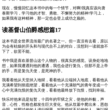
现在，慢慢回忆这本书中的每一个情节，对啊!我真应该向唐
泰斯学习，学习他的才智、勇敢、不懈努力的精神!学习上，
如果我有这种精神，那一定也会登上成功之巅的。
读基督山伯爵感想篇17
这本书是全世界流传最广的名著之一。但一直没有去看，原以
为会有枯燥的开头和与现代合不上的对白，没想到一读就放不
下了，欲罢不能。
书中我是喜欢基督山这个人物的，很真实的感觉。设身处地地
想，如果我遭遇到他的遭遇，我也会进行复仇，但那不是上帝
的手，而是复仇天使，是死神的手。
我看着他从天堂掉入地狱，看着他从云端掉入地底，看着他从
充满希望到彻底绝望，看着他从一个充满朝气的青年变成一个
心中充满仇恨的复仇天使，看着他最终放下仇恨，找到幸福。
快乐对他来说是短暂，十四年的牢狱之灾，使他的外貌，声
音，心性，性格也都发生巨大变化。他从坟墓中爬出来，恩怨
分明，对帮过他的人进行报恩，对那些对不起他的人，施以报