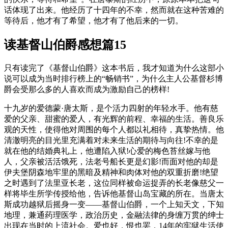
话体现了出来。他经历了十四年的不幸，然而就在这种苦难的
等待后，他才有了希望，他才有了他后来的一切。
读基督山伯爵感想篇15
只有读完了《基督山伯爵》这本书后，我才知道为什么这部小
说可以成为当时排行榜上的“畅销书”，为什么主人公基督杉博
爵会受那么多的人喜欢而成为激励自己的榜样!
十九岁的爱德蒙·唐太斯，是个活力四射的年轻水手。他有慈
爱的父亲、甜蜜的爱人，有光辉的前程、幸福的生活。善良乐
观的天性，使得他对周围的每个人都以礼相待，真挚热情。他
清澈明亮的目光里充满着对未来生活的期待与向往!不幸的是
就在他的结婚典礼上，他遭陷入狱!心爱的梅色苔丝嫁与他
人，父亲被活活饿死，法老号船长更是幻影!而面对他的却是
伊夫堡阴森地牢里的黑暗及精神和肉体对他的双重折磨!绝望
之时遇到了法里亚长老，这位同样被命运捉弄的长老像慈父一
样将毕生所学传授给他，告诉他基督山岛宝藏的所在。当唐太
斯成功越狱后摇身一变——基督山伯爵，一个上知天文，下知
地理
，兼通药理
医学
，
政治
历史
，金融
法律
的身缠万贯的绅士
出现在当时的上流社会。爱也好，恨也罢，14年的牢狱生活使