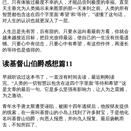
已。只有体验过极度不幸的人，才能品尝到极度的幸福。直至
天主垂允为人类揭示未来图景的那一天来到之前。人类的所有
智慧都包含这在四个字里面‘希望’和‘等待’。”读懂了这句话，
对人生的认识也就更深入了一层。
人生总是先有苦，后有甜的。只要永远向着最前方看，你就会
越来越接近目标，把目光放得最远，使自己的一生没有丝毫遗
憾。只要心中有信念，只要心中有希望，有这些作伴，再漫长
的等待也是值得的。
读基督山伯爵感想篇11
早就听说过这本书了，一直没有时间去读，最近刚刚读
完。“人类的一切智慧以包含在这四个字里面‘等待和希望’”这
是文章的最后一句。它是多么坚强有影响力，让人为之震撼，
为之激动。
青年水手唐太斯遭受诬陷，被困十四年逃狱后，他按狱友提供
的线索，在一座叫基督山的小岛上找到了许多财宝，于是他化
名叫基督山伯爵，向恩人报恩，并向仇人报复。最后扬帆而
去，不知所踪了。