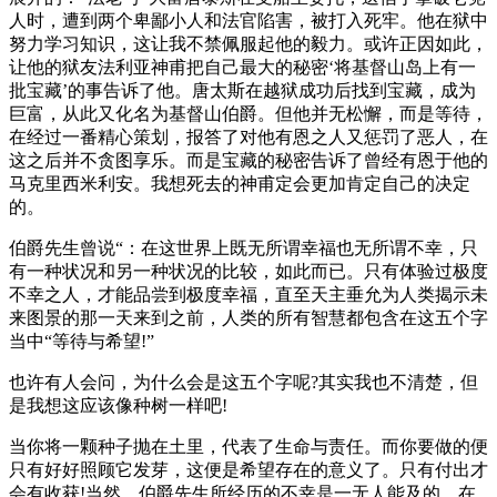
人时，遭到两个卑鄙小人和法官陷害，被打入死牢。他在狱中
努力学习知识，这让我不禁佩服起他的毅力。或许正因如此，
让他的狱友法利亚神甫把自己最大的秘密‘将基督山岛上有一
批宝藏’的事告诉了他。唐太斯在越狱成功后找到宝藏，成为
巨富，从此又化名为基督山伯爵。但他并无松懈，而是等待，
在经过一番精心策划，报答了对他有恩之人又惩罚了恶人，在
这之后并不贪图享乐。而是宝藏的秘密告诉了曾经有恩于他的
马克里西米利安。我想死去的神甫定会更加肯定自己的决定
的。
伯爵先生曾说“：在这世界上既无所谓幸福也无所谓不幸，只
有一种状况和另一种状况的比较，如此而已。只有体验过极度
不幸之人，才能品尝到极度幸福，直至天主垂允为人类揭示未
来图景的那一天来到之前，人类的所有智慧都包含在这五个字
当中“等待与希望!”
也许有人会问，为什么会是这五个字呢?其实我也不清楚，但
是我想这应该像种树一样吧!
当你将一颗种子抛在土里，代表了生命与责任。而你要做的便
只有好好照顾它发芽，这便是希望存在的意义了。只有付出才
会有收获!当然，伯爵先生所经历的不幸是一无人能及的，在