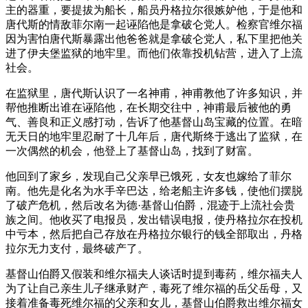
主的器重，要提拔为船长，船员丹格拉尔很嫉妒他，于是他和
唐代斯的情敌菲尔南一起诬陷他是拿破仑党人。检察官维尔福
因为害怕唐代斯暴露出他爸爸就是拿破仑党人，私下里把他关
进了伊夫堡监狱的地牢里。而他们依靠投机钻营，进入了上流
社会。
在监狱里，唐代斯认识了一名神甫，神甫教他了许多知识，并
帮他推断出谁在诬陷他，在长期交往中，神甫最后被他的勇
气、善良和正义感打动，告诉了他基督山岛宝藏的位置。在暗
无天日的地牢里忍耐了十几年后，唐代斯终于逃出了监狱，在
一次偶然的机会，他登上了基督山岛，找到了财富。
他回到了家乡，发现自己父亲早已饿死，女友也嫁给了菲尔
南。他先是化名为水手辛巴达，给老船主许多钱，使他们摆脱
了破产危机，然后改名为德·基督山伯爵，混迹于上流社会贵
族之间。他收买了电报员，发出错误电报，使丹格拉尔在投机
中亏本，然后把自己存放在丹格拉尔银行的钱全部取出，丹格
拉尔无力支付，最终破产了。
基督山伯爵又假装和维尔福夫人谈话时提到毒药，维尔福夫人
为了让自己亲生儿子继承财产，毒死了维尔福的岳父岳母，又
接着准备毒死维尔福的父亲和女儿，基督山伯爵救出维尔福女