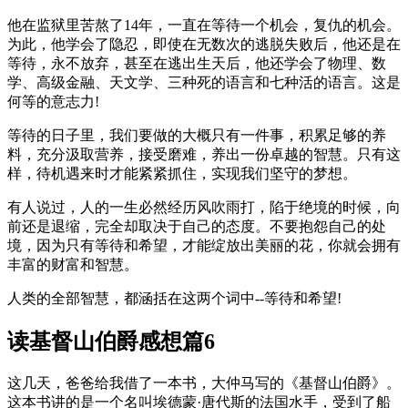
他在监狱里苦熬了14年，一直在等待一个机会，复仇的机会。
为此，他学会了隐忍，即使在无数次的逃脱失败后，他还是在
等待，永不放弃，甚至在逃出生天后，他还学会了物理、数
学、高级金融、天文学、三种死的语言和七种活的语言。这是
何等的意志力!
等待的日子里，我们要做的大概只有一件事，积累足够的养
料，充分汲取营养，接受磨难，养出一份卓越的智慧。只有这
样，待机遇来时才能紧紧抓住，实现我们坚守的梦想。
有人说过，人的一生必然经历风吹雨打，陷于绝境的时候，向
前还是退缩，完全却取决于自己的态度。不要抱怨自己的处
境，因为只有等待和希望，才能绽放出美丽的花，你就会拥有
丰富的财富和智慧。
人类的全部智慧，都涵括在这两个词中--等待和希望!
读基督山伯爵感想篇6
这几天，爸爸给我借了一本书，大仲马写的《基督山伯爵》。
这本书讲的是一个名叫埃德蒙·唐代斯的法国水手，受到了船