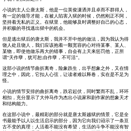
小说的主人公唐太斯，他是一位英俊潇洒并且卓而不群得人，
有一定的领导才能，在被人陷害入狱的时候，仍然刚正不阿，
坚持着无私的正义。在狱里，他能够及时调整好自己的心态，
并积极的寻找逃出狱中的机会。
但是逃出狱后的唐太斯，我并不开中他的做法，因为我认为得
饶人处且饶人，我们应该抱着一颗宽容的心对待某事、某人、
某物，即使他做乐再大的错事，自会有上天来惩罚他，正所
谓“天作孽，犹可恕;自作孽，不可活”。
这部小说的情节曲折离奇，险象跌生，出乎想象之外，又在情
理之中，因此，它扣人心弦，让读者难以释卷，实在是不足为
怪。
小说的情节安排的曲折离奇，跌宕起伏，同时繁而不乱，环环
相扣，充分显示了大仲马作为杰出小说家和剧作家的想象天才
和结构能力。
在这部小说中，最精彩的部分就是唐太斯越狱的情景，它是全
书最能予以人以生活启示的部分，因为它向我们诏示了一条亘
古不变的真理：人活着不能没有希望，生活的斗争不能没有智