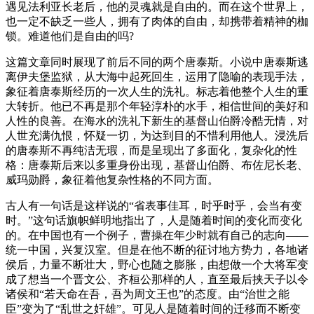
遇见法利亚长老后，他的灵魂就是自由的。而在这个世界上，
也一定不缺乏一些人，拥有了肉体的自由，却携带着精神的枷
锁。难道他们是自由的吗?
这篇文章同时展现了前后不同的两个唐泰斯。小说中唐泰斯逃
离伊夫堡监狱，从大海中起死回生，运用了隐喻的表现手法，
象征着唐泰斯经历的一次人生的洗礼。标志着他整个人生的重
大转折。他已不再是那个年轻淳朴的水手，相信世间的美好和
人性的良善。在海水的洗礼下新生的基督山伯爵冷酷无情，对
人世充满仇恨，怀疑一切，为达到目的不惜利用他人。浸洗后
的唐泰斯不再纯洁无瑕，而是呈现出了多面化，复杂化的性
格：唐泰斯后来以多重身份出现，基督山伯爵、布佐尼长老、
威玛勋爵，象征着他复杂性格的不同方面。
古人有一句话是这样说的“省表事佳耳，时乎时乎，会当有变
时。”这句话旗帜鲜明地指出了，人是随着时间的变化而变化
的。在中国也有一个例子，曹操在年少时就有自己的志向——
统一中国，兴复汉室。但是在他不断的征讨地方势力，各地诸
侯后，力量不断壮大，野心也随之膨胀，由想做一个大将军变
成了想当一个晋文公、齐桓公那样的人，直至最后挟天子以令
诸侯和“若天命在吾，吾为周文王也”的态度。由“治世之能
臣”变为了“乱世之奸雄”。可见人是随着时间的迁移而不断变