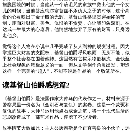
摆脱困境的时候，当他从一个该诅咒的家族中救出他的一个女
儿的时候，当他答应梅尔塞苔丝不杀仇人之子的时候，这个高
贵的心灵映出了金子般的光辉。基督山性格里贯穿始终的节
制，即面对财富、美色、仇恨的不贪婪，亦让我印象深刻。在
达成一生最大的心愿后，他悄然地放弃了原有的财富，只身远
走他乡。
觉得这个人物在小说中几乎完成了从人到神的蜕变过程。因为
掌握巨大财富的支配权，基督山伯爵呼风唤雨，无所不能，似
乎整个社会都在围着他转。这固然有它揭示物欲横流、金钱至
上社会现象的积极意义的一面，但从文学创作角度出发，塑造
这样一个完美的“超人”，不能不说是作品的一个败笔所在。
读基督山伯爵感想篇2
《基督山伯爵》是法国作家大仲马的代表作之一。材料来源于
警察局里一份名为《金刚石与复仇》的案卷。这是一个蒙冤和
复仇的故事，大仲马运用他点石成金之笔，将一个现代生活的
悲剧改造成了一部艺术作品，俘虏了不少读者。
故事情节大致如此：主人公唐泰斯是个正直善良的小伙子，远