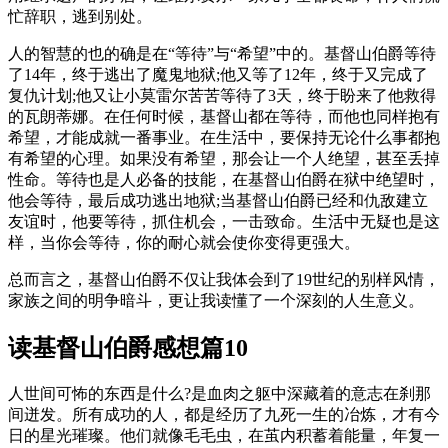
忙辞职，逃到别处。
人的智慧的也的确是在“等待”与“希望”中的。基督山伯爵等待
了14年，终于逃出了魔鬼地狱;他又等了12年，终于又完成了
复仇计划;他又让小莫雷尔苦苦等待了3天，终于盼来了他救得
的瓦朗蒂娜。在任何时候，基督山都在等待，而他也同样抱有
希望，才能成就一番事业。在生活中，要保持无论什么事都抱
有希望的心理。如果没有希望，那会让一个人绝望，甚至丢掉
性命。等待也是人必备的技能，在基督山伯爵在狱中绝望时，
他会等待，最后成功逃出地狱;当基督山伯爵已经和仇敌建立
友谊时，他要等待，抓住机会，一击致命。生活中无疑也是这
样，当你会等待，你的耐心就会使你变得更强大。
总而言之，基督山伯爵不仅让我体会到了19世纪的别样风情，
家族之间的明争暗斗，更让我读懂了一个深刻的人生意义。
读基督山伯爵感想篇10
人世间可怖的东西是什么?是血肉之躯中深藏着的意志在刹那
间迸发。所有成功的人，都是经历了九死一生的冶炼，才有今
日的星光璀璨。他们就像毛毛虫，在茧内积蓄着能量，年复一