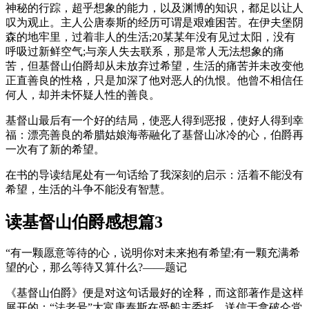
神秘的行踪，超乎想象的能力，以及渊博的知识，都足以让人
叹为观止。主人公唐泰斯的经历可谓是艰难困苦。在伊夫堡阴
森的地牢里，过着非人的生活;20某某年没有见过太阳，没有
呼吸过新鲜空气;与亲人失去联系，那是常人无法想象的痛
苦，但基督山伯爵却从未放弃过希望，生活的痛苦并未改变他
正直善良的性格，只是加深了他对恶人的仇恨。他曾不相信任
何人，却并未怀疑人性的善良。
基督山最后有一个好的结局，使恶人得到恶报，使好人得到幸
福：漂亮善良的希腊姑娘海蒂融化了基督山冰冷的心，伯爵再
一次有了新的希望。
在书的导读结尾处有一句话给了我深刻的启示：活着不能没有
希望，生活的斗争不能没有智慧。
读基督山伯爵感想篇3
“有一颗愿意等待的心，说明你对未来抱有希望;有一颗充满希
望的心，那么等待又算什么?——题记
《基督山伯爵》便是对这句话最好的诠释，而这部著作是这样
展开的：“法老号”大富唐泰斯在受船主委托，送信于拿破仑党