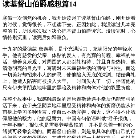
读基督山伯爵感想篇14
寒假一次偶然的机会，我开始读起了读基督山伯爵，刚开始看
的时候，觉得很长，不想读下去。正因如此，我没读过几本完
整的书，所以那次我下决心把基督山伯爵读完。没读完时，心
情特别沉重，读完后如释重负。
十九岁的爱德蒙·唐泰斯，是个充满活力，充满阳光的年轻水
手。他有慈爱的父亲、体贴的爱人，有光辉的前程、幸福的生
活。他善良乐观，对周围的人都以礼相待，并且真挚热情。他
清澈明亮的目光里，写满对未来幸福生活的期待与神往。而这
一切美好却招来小人的妒忌，使他陷入无底的深渊。结婚典礼
上，他遭人陷害而被投入大牢。一时间失去了一切，伴随他的
只有伊夫堡阴森地牢里的黑暗及精神和肉体对他的双重折磨。
在整个故事中，我感触最深的是唐泰斯遭遇不幸后仍能坚强的
活下来，在伊夫堡阴森地牢里忍受精神和肉体的折磨仍能从神
甫身上学习多种语言，使自己不断完善，强大，这不得不让我
佩服他的毅力，他的忍耐力。中国有句俗语叫做”君子报仇，
十年不晚“，报仇也是需要养精蓄锐的，并不是凭着一时的心
绪就可轻举妄动的。而基督山伯爵，则是最具体的用自己的行
动阐释了这句俗语的。在成功逃狱获得一大笔财富后，他以基