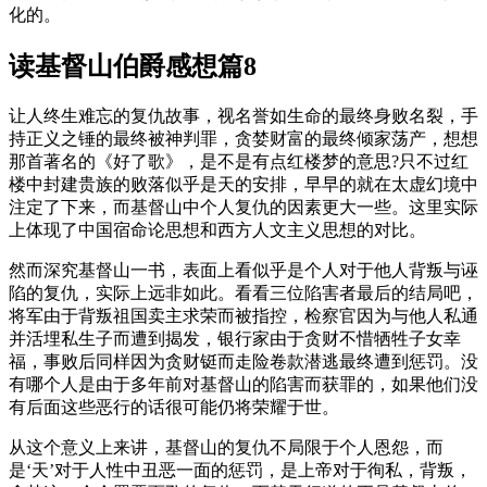
化的。
读基督山伯爵感想篇8
让人终生难忘的复仇故事，视名誉如生命的最终身败名裂，手
持正义之锤的最终被神判罪，贪婪财富的最终倾家荡产，想想
那首著名的《好了歌》，是不是有点红楼梦的意思?只不过红
楼中封建贵族的败落似乎是天的安排，早早的就在太虚幻境中
注定了下来，而基督山中个人复仇的因素更大一些。这里实际
上体现了中国宿命论思想和西方人文主义思想的对比。
然而深究基督山一书，表面上看似乎是个人对于他人背叛与诬
陷的复仇，实际上远非如此。看看三位陷害者最后的结局吧，
将军由于背叛祖国卖主求荣而被指控，检察官因为与他人私通
并活埋私生子而遭到揭发，银行家由于贪财不惜牺牲子女幸
福，事败后同样因为贪财铤而走险卷款潜逃最终遭到惩罚。没
有哪个人是由于多年前对基督山的陷害而获罪的，如果他们没
有后面这些恶行的话很可能仍将荣耀于世。
从这个意义上来讲，基督山的复仇不局限于个人恩怨，而
是‘天’对于人性中丑恶一面的惩罚，是上帝对于徇私，背叛，