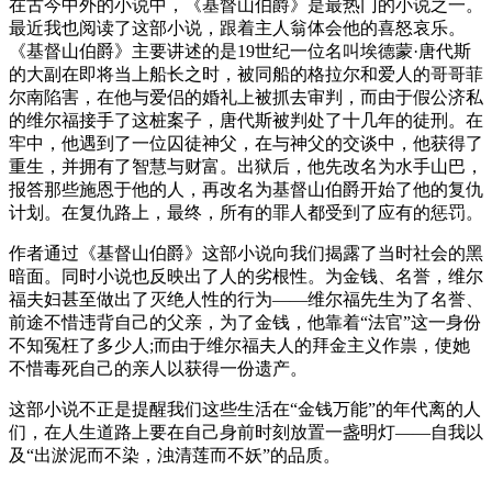
在古今中外的小说中，《基督山伯爵》是最热门的小说之一。
最近我也阅读了这部小说，跟着主人翁体会他的喜怒哀乐。
《基督山伯爵》主要讲述的是19世纪一位名叫埃德蒙·唐代斯
的大副在即将当上船长之时，被同船的格拉尔和爱人的哥哥菲
尔南陷害，在他与爱侣的婚礼上被抓去审判，而由于假公济私
的维尔福接手了这桩案子，唐代斯被判处了十几年的徒刑。在
牢中，他遇到了一位囚徒神父，在与神父的交谈中，他获得了
重生，并拥有了智慧与财富。出狱后，他先改名为水手山巴，
报答那些施恩于他的人，再改名为基督山伯爵开始了他的复仇
计划。在复仇路上，最终，所有的罪人都受到了应有的惩罚。
作者通过《基督山伯爵》这部小说向我们揭露了当时社会的黑
暗面。同时小说也反映出了人的劣根性。为金钱、名誉，维尔
福夫妇甚至做出了灭绝人性的行为——维尔福先生为了名誉、
前途不惜违背自己的父亲，为了金钱，他靠着“法官”这一身份
不知冤枉了多少人;而由于维尔福夫人的拜金主义作祟，使她
不惜毒死自己的亲人以获得一份遗产。
这部小说不正是提醒我们这些生活在“金钱万能”的年代离的人
们，在人生道路上要在自己身前时刻放置一盏明灯——自我以
及“出淤泥而不染，浊清莲而不妖”的品质。