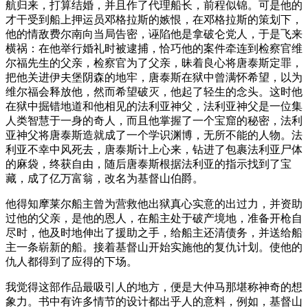
航归来，打算结婚，并且作了代理船长，前程似锦。可是他的
才干受到船上押运员邓格拉斯的嫉恨，在邓格拉斯的策划下，
他的情敌费尔南向当局告密，诬陷他是拿破仑党人，于是飞来
横祸：在他举行婚礼时被逮捕，恰巧他的案件牵连到检察官维
尔福先生的父亲，检察官为了父亲，昧着良心将唐泰斯定罪，
把他关进伊夫堡阴森的地牢，唐泰斯在狱中曾满怀希望，以为
维尔福会释放他，然而希望破灭，他起了轻生的念头。这时他
在狱中掘错地道和他相见的法利亚神父，法利亚神父是一位集
人类智慧于一身的奇人，而且他掌握了一个宝窟的秘密，法利
亚神父将唐泰斯造就成了一个学识渊博，无所不能的人物。法
利亚不幸中风死去，唐泰斯计上心来，钻进了包裹法利亚尸体
的麻袋，终获自由，随后唐泰斯根据法利亚的指示找到了宝
藏，成了亿万富翁，改名为基督山伯爵。
他得知摩莱尔船主曾为营救他出狱真心实意的出过力，并资助
过他的父亲，是他的恩人，在船主处于破产境地，准备开枪自
尽时，他及时地伸出了援助之手，给船主还清债务，并送给船
主一条崭新的船。接着基督山开始实施他的复仇计划。使他的
仇人都得到了应得的下场。
我觉得这部作品最吸引人的地方，便是大仲马那堪称神奇的想
象力。书中有许多情节的设计都出乎人的意料，例如，基督山