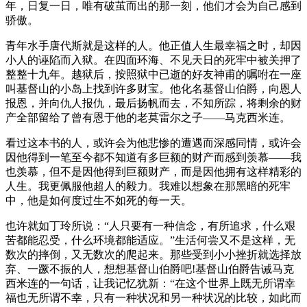
年，日复一日，唯有破茧而出的那一刻，他们才会为自己感到
骄傲。
青年水手唐代斯就是这样的人。他正值人生最幸福之时，却因
小人的诬陷而入狱。在四面环海、不见天日的死牢中被关押了
整整十九年。越狱后，按照狱中已逝的好友神甫的嘱咐在一座
叫基督山的小岛上找到许多财宝。他化名基督山伯爵，向恩人
报恩，并向仇人报仇，最后扬帆而去，不知所踪，将剩余的财
产全部留给了曾有恩于他的老莫雷尔之子——马克西米连。
看过这本书的人，或许会为他悲惨的遭遇而深感同情，或许会
因他得到一笔至今都不知道有多巨额的财产而感到羡慕——我
也羡慕，但不是因他得到巨额财产，而是因他拥有这样精彩的
人生。我更佩服他超人的毅力。我难以想象在那黑暗的死牢
中，他是如何度过生不如死的每一天。
也许就如丁玲所说：“人只要有一种信念，有所追求，什么艰
苦都能忍受，什么环境都能适应。”生活何尝又不是这样，无
数次的摔倒，又无数次的爬起来。那些受到小小挫折就选择放
弃、一蹶不振的人，想想基督山伯爵吧!基督山伯爵告诫马克
西米连的一句话，让我记忆犹新：“在这个世界上既无所谓幸
福也无所谓不幸，只有一种状况和另一种状况的比较，如此而