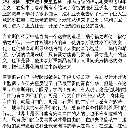
妒和诬陷，被投进伊夫堡监狱，作为危险的政治犯关押达14年
之久。在狱中，唐泰斯有幸结识了睿智的法利亚长老，在法利
亚的教导下学习了很多知识，法利亚长老告诉了他一个巨大宝
藏的所在地，在长老的帮助下最终从伊夫堡逃出，得到了宝
藏，进入了上流社会，开始了他残酷而正义的复仇。
唐泰斯的经历中蕴含着一个这样的道理：祸兮福之所倚，福兮
祸之所伏。一件件福祸相依的事，使唐泰斯的性格不断的变
化，也使得唐泰斯最终领悟到了人类的全部智慧——等待和希
望。小说的结尾表明，只有爱才能得到救赎，爱才是人生的意
义。也正是爱，使唐泰斯重新品尝到了人世间美好情感的滋
味，把他从异化与孤独中解放出来。
唐泰斯在自己19岁时就被关进了伊夫堡监狱，在33岁时才才逃
出监狱，在伊夫堡度过了自己最宝贵的青春年华。但是，在这
里，唐泰斯开阔了眼界，学到了知识。有人说，这是他以牺牲
自由与青春为代价的。可是，何为自由?有些人认为，身体是
自由的，就是自由的。可是，在我们的生活中，总有许多法
律、规章制度约束着我们的行为，总有许多条件限制着我们的
行动。世界上是不可能有完全自由的人的，也不应有这样的
人。只有我们的心灵与灵魂才是自由的。在伊夫堡监狱中，唐
泰斯的思想随着法利亚长老渊博的学识在高飞，在这里，在他