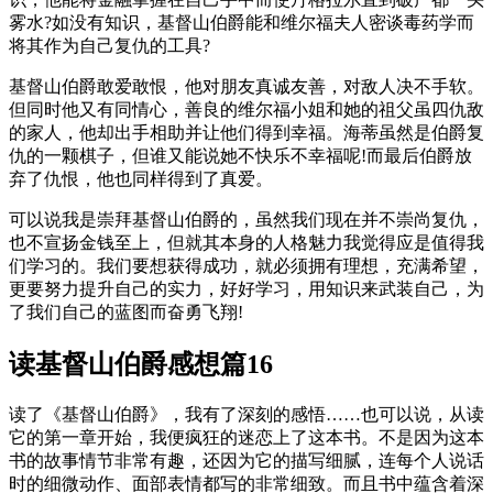
雾水?如没有知识，基督山伯爵能和维尔福夫人密谈毒药学而
将其作为自己复仇的工具?
基督山伯爵敢爱敢恨，他对朋友真诚友善，对敌人决不手软。
但同时他又有同情心，善良的维尔福小姐和她的祖父虽四仇敌
的家人，他却出手相助并让他们得到幸福。海蒂虽然是伯爵复
仇的一颗棋子，但谁又能说她不快乐不幸福呢!而最后伯爵放
弃了仇恨，他也同样得到了真爱。
可以说我是崇拜基督山伯爵的，虽然我们现在并不崇尚复仇，
也不宣扬金钱至上，但就其本身的人格魅力我觉得应是值得我
们学习的。我们要想获得成功，就必须拥有理想，充满希望，
更要努力提升自己的实力，好好学习，用知识来武装自己，为
了我们自己的蓝图而奋勇飞翔!
读基督山伯爵感想篇16
读了《基督山伯爵》，我有了深刻的感悟……也可以说，从读
它的第一章开始，我便疯狂的迷恋上了这本书。不是因为这本
书的故事情节非常有趣，还因为它的描写细腻，连每个人说话
时的细微动作、面部表情都写的非常细致。而且书中蕴含着深