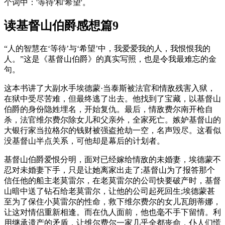
个词中：'等待'和'希望'。
读基督山伯爵感想篇9
“人的智慧在‘等待’与‘希望’中，我爱爱我的人，我恨恨我的
人。”这是《基督山伯爵》的真实写照，也是令我最难忘的金
句。
这本书讲了大副水手埃德蒙·当泰斯被法官和情敌残害入狱，
在狱中受尽苦难，但最终逃了出去。他找到了宝藏，以基督山
伯爵的身份隐姓埋名，开始复仇。最后，情敌费尔南开枪自
杀，法官维尔费尔除女儿和父亲外，全家死亡。嫉妒基督山的
大银行家当拉格尔的钱财被强盗抢劫一空，名声毁尽。这看似
没基督山半点关系，可他却是幕后的计划者。
基督山伯爵爱恨分明，面对已经嫁给情敌的未婚妻，埃德蒙不
忍对未婚妻下手，只是让她离家出走了;基督山为了报答那个
信任他的船主老莫雷尔，在老莫雷尔的公司快要破产时，基督
山暗中送了钻石给老莫雷尔，让他的公司起死回生;埃德蒙甚
至为了保住小莫雷尔的性命，救下维尔费尔的女儿瓦朗蒂娜，
让这对情侣重新相逢。而在仇人面前，他也毫不手下留情。利
用继承遗产的矛盾，让维尔费尔一家几乎全都丧命，仆人们慌