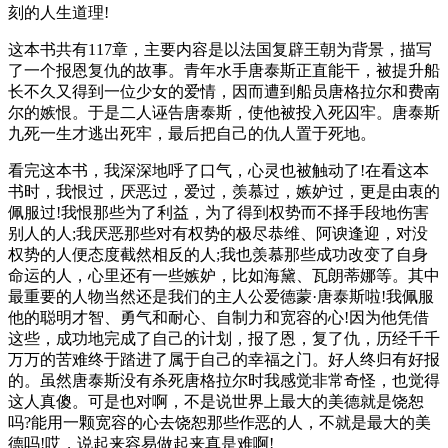
刻的人生道理!
这本书共有117章，主要内容是以法国复辟王朝为背景，描写
了一个报恩复仇的故事。青年水手唐泰斯正直能干，被提升船
长不久又得到一位少女的爱情，因而遭到船员唐格拉尔和费南
尔的嫉恨。于是二人诬告唐泰斯，使他被投入死囚牢。唐泰斯
九死一生才逃出死牢，最后把自己的仇人置于死地。
看完这本书，我深深地呼了口气，心灵也被触动了!在看这本
书时，我恨过，厌恶过，爱过，羡慕过，嫉妒过，更是由衷的
佩服过!我恨那些为了利益，为了得到权势而不择手段地伤害
别人的人;我厌恶那些对有权势的极尽恭维、阿谀逢迎，对没
权势的人便态度截然相反的人;我也羡慕那些成功改变了自身
命运的人，心里还有一些嫉妒，比如海黛、瓦朗蒂娜等。其中
最重要的人物当然还是我们的主人公爱德蒙·唐泰斯啦!我佩服
他的聪明才智、勇气和耐心、自制力和宽容的心!因为他凭借
这些，成功地完成了自己的计划，报了恩，复了仇，历经千千
万万的苦难终于踏进了属于自己的幸福之门。好人终归有好报
的。虽然唐泰斯没有杀死唐格拉尔时我感觉非常奇怪，也觉得
这人真傻。可是也对啊，不是说世界上最大的美德就是饶恕
吗?能用一颗宽容的心去饶恕那些作恶的人，不就是最大的美
德吗!哎，说起来容易做起来真是难啊!