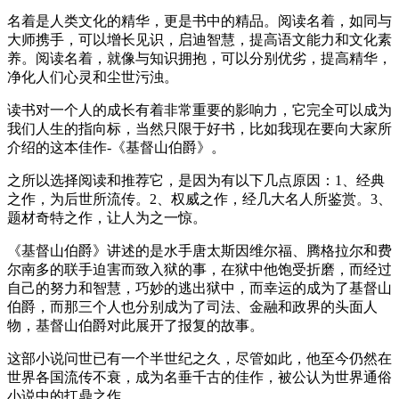
名着是人类文化的精华，更是书中的精品。阅读名着，如同与
大师携手，可以增长见识，启迪智慧，提高语文能力和文化素
养。阅读名着，就像与知识拥抱，可以分别优劣，提高精华，
净化人们心灵和尘世污浊。
读书对一个人的成长有着非常重要的影响力，它完全可以成为
我们人生的指向标，当然只限于好书，比如我现在要向大家所
介绍的这本佳作-《基督山伯爵》。
之所以选择阅读和推荐它，是因为有以下几点原因：1、经典
之作，为后世所流传。2、权威之作，经几大名人所鉴赏。3、
题材奇特之作，让人为之一惊。
《基督山伯爵》讲述的是水手唐太斯因维尔福、腾格拉尔和费
尔南多的联手迫害而致入狱的事，在狱中他饱受折磨，而经过
自己的努力和智慧，巧妙的逃出狱中，而幸运的成为了基督山
伯爵，而那三个人也分别成为了司法、金融和政界的头面人
物，基督山伯爵对此展开了报复的故事。
这部小说问世已有一个半世纪之久，尽管如此，他至今仍然在
世界各国流传不衰，成为名垂千古的佳作，被公认为世界通俗
小说中的扛鼎之作。