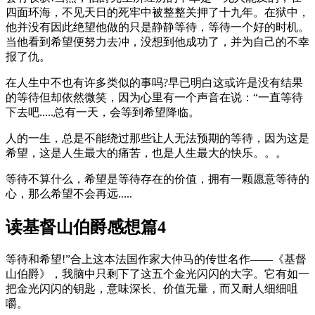
四面环海，不见天日的死牢中被整整关押了十九年。在狱中，
他并没有因此绝望他做的只是静静等待，等待一个好的时机。
当他看到希望便努力去冲，没想到他成功了，并为自己的不幸
报了仇。
在人生中不也有许多类似的事吗?早已明白这或许是没有结果
的等待但却依然微笑，因为心里有一个声音在说：“一直等待
下去吧.....总有一天，会等到希望降临。
人的一生，总是不能绕过那些让人无法预期的等待，因为这是
希望，这是人生最大的痛苦，也是人生最大的快乐。。。
等待不算什么，希望是等待存在的价值，拥有一颗愿意等待的
心，那么希望不会再远.....
读基督山伯爵感想篇4
等待和希望!”合上这本法国作家大仲马的传世名作——《基督
山伯爵》，我脑中只剩下了这五个金光闪闪的大字。它有如一
把金光闪闪的钥匙，意味深长、价值无量，而又耐人细细咀
嚼。