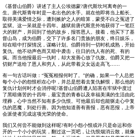
《基督山伯爵》讲述了主人公埃德蒙?唐代斯坎坷离奇的一
生。唐代斯青年时是一名出色的水手。就在他即将当上船长、
取得美满爱情之际，遭到嫉妒之人的暗算，蒙受不白之冤进了
监狱。这一呆就是十四年。越狱前唐代斯意外地获得了一笔巨
大的财产，并回到了他的故乡，报答恩人。接着，他买下了基
督山岛，成为伯爵，交下了许多名门贵族的朋友，终日娱乐，
却在暗中打探情况，谋略计划。伯爵待到一切时机成熟，开始
复仇。他不动声色而又暗中袭击，往日的仇人有的死、有的
疯。而当他报最后一仇时，却大发善心放了仇敌。伯爵又把一
切财产送给了恩人和穷人，从此带着义女远走高飞……
有一句古话叫做：“冤冤相报何时了。”的确，如果一个人总把
每个小小的怨恨积在心中，并总是想着去复仇解恨，那么他的
复仇计划何时才会消停呢?基督山伯爵遭人陷害在牢狱中度过
了黑暗痛苦的十四年，最宝贵的青春以及幸福美满的生活由此
埋葬，心中当然不知有多少仇恨。可他最后却也能驱走心中复
仇的恶魔，到处行善。因为他知道善有善报，恶有恶报，上帝
会派使者完成这项光荣的使命。
我们又何尝不能做到这样呢?有时小怨小恨或许只是命运和你
开的一个小小的玩笑，翻过这一页吧，让仇恨烟消云散，就像