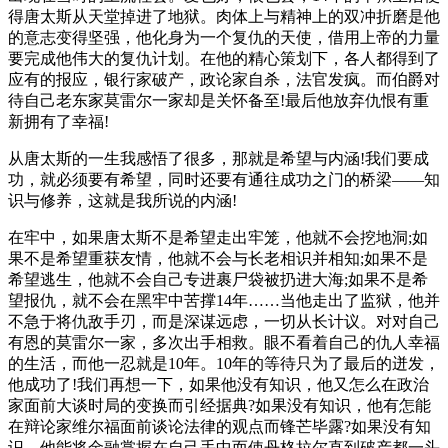
得唐太斯从天堂掉进了地狱。肉体上与精神上的双冲折磨是他
的意志变得坚强，他化身为一个复仇的天使，借用上帝的力量
要完成他伟大的复仇计划。在他的精心策划下，各人都得到了
应有的报应，银行家破产，政论家自杀，法官发疯。而伯爵对
待自己老东家莫雷尔一家却是关怀备至!最后他放弃仇恨有重
新拥有了幸福!
从唐太斯的一生我感悟了很多，那就是希望与内涵!我们要成
功，就必须要有希望，同时还要有通往成功之门的桥梁——知
识与修养，这就是我所说的内涵!
在牢中，如果唐太斯不是希望走出牢笼，他就不会挖地洞;如
果不是希望重获友情，他就不会与长老相识并相知;如果不是
希望
逃生
，他就不会自己专进裹尸袋被扔进大海;如果不是希
望报仇，就不会在黑牢中苦撑14年……当他走出了监狱，他并
不急于将仇敌手刃，而是深谋远虑，一切从长计议。对对自己
有恩的莫雷尔一家，多次出
手相
救。眼不看着自己的仇人幸福
的生活，而他一忍就是10年。10年的等待只为了最后的迸发，
他成功了!我们再想一下，如果他没有知识，他又怎么在政治
家面前大谈时局的变换而引经据典?如果没有知识，他有怎能
在
辩论
家维尔福面前谈论法律的观点而锋芒毕露?如果没有知
识，他能将金融掌握在自己手中而使丹格拉尔直到破产都一头