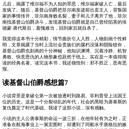
儿后，揭露了维尔福不为人知的罪恶，维尔福家破人亡，最后
发疯了。随后，基督山伯爵把菲尔南发迹前出卖主人，背叛国
家的事情传开，菲尔南身败名裂，妻子和儿子离开了他，菲尔
南找基督山伯爵决斗，发现基督山伯爵就是自己曾经陷害的埃
德蒙·唐代斯后，羞愧难当，回到家后就自杀了。
我觉得这本书十分精彩，情节曲折引人入胜，人物刻画个性鲜
明，文章揭露了当时上流社会贵族们的腐朽没落和阴险狡诈，
基督山伯爵也刻画的十分神秘，他知识渊博、沉着冷静、机智
勇敢、快意恩仇的人物形象也跃然于纸上。实在是一本值得阅
读的经典名著。读完这本书，我还领悟到：邪不胜正，恶有恶
报。
读基督山伯爵感想篇7
小说背景是拿破仑第一次被放逐时到路易。菲利普登上法国王
位的历史。这是一个分裂动乱的年代，社会的黑暗为唐泰斯的
复仇奠定了时代基础。我读了这部小说，深有感触。
小说的主人公唐泰斯的命运一波三折，在他年轻有为之时，正
准备在航海事业上一展宏图时，却遭到了同船水手唐格拉的嫉