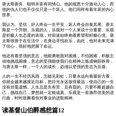
唐太斯善良、聪明并富有同情心。他的报恩十分激动人心，而
他的仇人们也不仅仅只是一个坏人。他们同样有着丰富的内心
世界。
我认为、坚信，好人终会一生平安，坏人终会自食其果。唐太
斯是一个开朗、乐观的人，乐观对一个人来说十分重要。乐观
是积极人生态度的表现，对前途始终抱着希望和积极心境。唐
太斯很善于在生活中，在身边寻找欢乐，由此，他对未来充满
了信心，很好地把握了命运。
他还有着坚强的意志，他能勇敢面对困难，不怕困难，积极主
动地挑战困难，意志的坚强能使我们在精神上炼成钢筋铁骨，
与唐太斯一样，一个人的成长，必须以坚强的意志为后盾。
人的一生不经历风雨，怎能见彩虹，只要永远向着最前方看，
你就会越来越接近目标，把目光永远放得最远，使自己的一生
没有丝毫遗憾。人生总是先有苦，后有甜的。只要不断超越自
己，挑战自己，梦想就一定能成真。乐观是一首激昂优美的进
行曲，时时鼓舞着你对事业的进取精神。
读基督山伯爵感想篇12