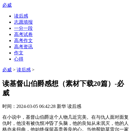
必威
读后感
志愿填报
一分一段
高考试卷
高考作文
高考资讯
作文
心得
必威
>
读后感
>
读基督山伯爵感想（素材下载20篇）-必
威
时间：
2024-03-05 06:42:28
新华
读后感
在小说中，基督山伯爵这个人物几近完美。在与仇人面对面复
仇时，他没有被仇恨冲昏了头脑，他的良知从未泯灭，他的人
格亦未扭曲，他始终保留高贵善良的心。当他帮助莫雷尔一家