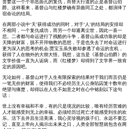
贪婪这一个个罪恶面孔的复仇，而替天行道的正是基督山伯
爵。这样看来，基督山与红楼梦确有异曲同工之处，都演绎了
宿命论的结局。
在两部小说中‘天’获得成功的同时，对于‘人’的结局的安排却
不相同，一个复仇成功，而另一个却遁离尘世，因此一喜一
悲。二者都与命运进行了残酷的斗争，基督山虽成功靠的却是
天降的财富，脱不开拜物教的思想，于是也失去了对命运进行
更为深入的思考的机会;贾宝玉虽失败却参透了命运的玄机，
获得了人在物外的大彻大悟。我想，这当是《基督山伯爵》的
文学价值一直为人诟病，而《红楼梦》却得到了文学界一致肯
定的原因吧。
无论如何，基督山对于人生有限探索的结果对于我们而言仍是
一笔无价的财富，使得我们不必经历主人公身陷囚笼十数年的
绝望与痛楚，却得以在人生不如意之时在心中铭刻以下这句
话：
世上没有幸福和不幸，有的只是境况的比较，唯有经历苦难的
人才能感受到无上的幸福。必须经历过死亡才能感受到生的欢
乐。活下去并且生活美满，我心灵珍视的孩子们。永远不要忘
记，直至上帝向人揭示出未来之日，人类全部智慧就包含在两