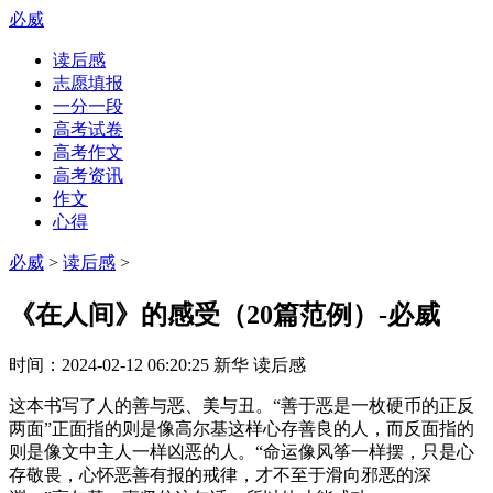
必威
读后感
志愿填报
一分一段
高考试卷
高考作文
高考资讯
作文
心得
必威
>
读后感
>
《在人间》的感受（20篇范例）-必威
时间：
2024-02-12 06:20:25
新华
读后感
这本书写了人的善与恶、美与丑。“善于恶是一枚硬币的正反
两面”正面指的则是像高尔基这样心存善良的人，而反面指的
则是像文中主人一样凶恶的人。“命运像风筝一样摆，只是心
存敬畏，心怀恶善有报的戒律，才不至于滑向邪恶的深