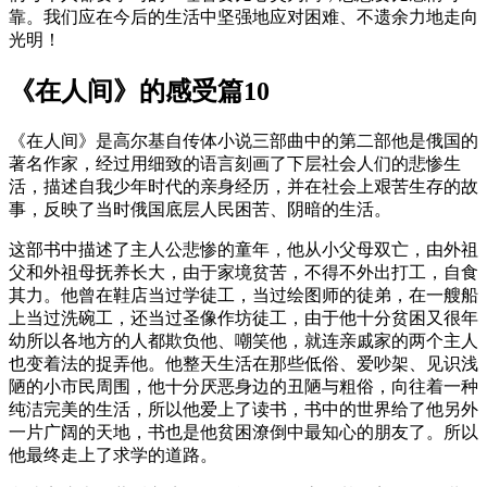
靠。我们应在今后的生活中坚强地应对困难、不遗余力地走向
光明！
《在人间》的感受篇10
《在人间》是高尔基自传体小说三部曲中的第二部他是俄国的
著名作家，经过用细致的语言刻画了下层社会人们的悲惨生
活，描述自我少年时代的亲身经历，并在社会上艰苦生存的故
事，反映了当时俄国底层人民困苦、阴暗的生活。
这部书中描述了主人公悲惨的童年，他从小父母双亡，由外祖
父和外祖母抚养长大，由于家境贫苦，不得不外出打工，自食
其力。他曾在鞋店当过学徒工，当过绘图师的徒弟，在一艘船
上当过洗碗工，还当过圣像作坊徒工，由于他十分贫困又很年
幼所以各地方的人都欺负他、嘲笑他，就连亲戚家的两个主人
也变着法的捉弄他。他整天生活在那些低俗、爱吵架、见识浅
陋的小市民周围，他十分厌恶身边的丑陋与粗俗，向往着一种
纯洁完美的生活，所以他爱上了读书，书中的世界给了他另外
一片广阔的天地，书也是他贫困潦倒中最知心的朋友了。所以
他最终走上了求学的道路。