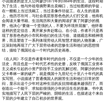
小说描述的是主人公阿廖沙1871年到1884年的生活。这段时期
为了生活，他与外祖母摘野果出卖糊口，当过绘图师的学徒，
在一艘船上当过洗碗工，当过圣像作坊徒工。在人生的道路
上，他历尽坎坷，与社会底层形形色色的人们打交道，他有机
会阅读大量书籍。生活阅历和大量的阅读扩展了阿廖沙的视
野，他决心“要做一个坚强的人，不要为环境所屈服”。他怀着
这样的坚定信念，离开家乡奔赴喀山。在小说，作者不只是再
现了形形色色的小市民和他们的生活习俗、道德观念和精神境
界，而且塑造了一系列体现劳动人民智慧才能的人物形象，广
泛深刻地再现了广大下层劳动者的悲惨生活和他们的思想情
结，描绘了俄国社会一个时代的历史画卷。
《在人间》不仅是作者童年时代的自传，不仅是一个少年的生
活史，而且也是一个时代艺术性的史册，反映了俄国工业资本
主义成长引起的小资产阶段手工业的瓦解过程。阿瘳沙的外祖
父卡希林一家的破产，就是俄国十九世纪七十至八十年代的真
实写照。小说描述了普通俄国人的困苦生活和他们日常的苦
闷，显示出这个少年对这种生活的反抗情绪越来越强烈了。而
创造出一个能干、求知欲很强的少年的活生生的形象。书中真
实地描写了人民下层的严峻的、阴暗的生活，也描述这个来自
下层的少年建立了自己初步的世界观。