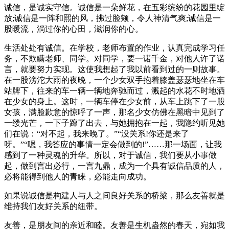
诚信，是诚实守信。诚信是一朵鲜花，在五彩缤纷的花园里绽
放;诚信是一阵和熙的风，拂过脸颊，令人神清气爽;诚信是一
股暖流，淌过你的心田，滋润你的心。
生活处处有诚信。在学校，老师布置的作业，认真完成学习任
务，不欺瞒老师、同学。对同学，要一诺千金，对他人许了诺
言，就要努力实现。这使我想起了我以前看到过的一则故事。
在一股滂沱大雨的夜晚，一个少女双手抱着膝盖瑟瑟地坐在车
站牌下，往来的车一辆一辆地奔驰而过，溅起的水花不时地洒
在少女的身上。这时，一辆车停在少女前，从车上跳下了一股
女孩，满脸歉意的惊呼了一声，那名少女仿佛在黑暗中见到了
一缕光芒，一下子蹿了出去，与她拥抱在一起，我隐约听见她
们在说：“对不起，我来晚了。”“没关系!你还是来了
呀。”“嗯，我答应的事情一定会做到的!”……那一场面，让我
感到了一种灵魂的升华。所以，对于诚信，我们要从小事做
起，做到言出必行，一言九鼎，成为一个具有诚信品质的人，
必将能得到他人的青睐，必能走向成功。
如果说诚信是构建人与人之间良好关系的桥梁，那么友善就是
维持我们友好关系的纽带。
友善，是朋友间的亲近和睦。友善是生机盎然的春天，宛如我