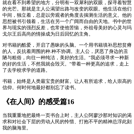
就在看不到希望的地方，分明有一双犀利的双眼，探寻着智慧
的光芒。那就是主人公渴望出路与改变的双眼。他生活在他们
中间，独立着，总是以旁观者的角度去揣测生活的意义。他的
思想被书引领着，生活在另一个广阔而自由的天地。书中的世
界与现实的强烈反差，也常使他苦恼，外祖母美好的心灵与玛
戈尔王后高尚的情操成为日后回忆的主角。
对书籍的酷爱，开启了愚昧的头脑。一个用书籍填补思想贫瘠
的人，反抗着周围的种.种不协调。主人公，厌恶了身边的丑
陋与粗俗，向往一种纯洁，美好的生活。"我必须寻求一种新
的好的生活，不然我就会毁灭。"带着一种更高的追求，走上
了去学校求学的道路。
书籍，始终是人类最宝贵的财富。让人有所追求，给人崇高的
信仰。何时何地最好都别忘了读书。
《在人间》的感受篇16
当我重重地把最终一页书合上时，主人公阿廖沙那对知识的渴
求和对社会下层的劳动人民的怜惜、打抱不平的精神总浮此刻
我的脑海里。