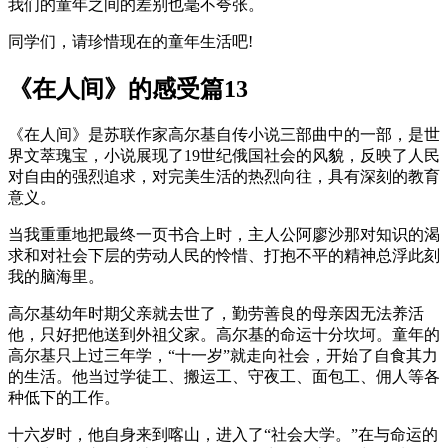
我们的童年之间的差别也毫不夸张。
同学们，请珍惜现在的童年生活吧!
《在人间》的感受篇13
《在人间》是苏联作家高尔基自传小说三部曲中的一部，是世
界文萃瑰宝，小说展现了19世纪俄国社会的风貌，反映了人民
对自由的强烈追求，对完美生活的热烈向往，具有深刻的教育
意义。
当我重重地把最终一页书合上时，主人公阿廖沙那对知识的渴
求和对社会下层的劳动人民的怜惜、打抱不平的精神总浮此刻
我的脑海里。
高尔基幼年时期父亲就去世了，勤劳善良的母亲因无法养活
他，只好把他送到外祖父家。高尔基的命运十分坎坷。童年的
高尔基只上过三年学，“十一岁”就走向社会，开始了自食其力
的生活。他当过学徒工、搬运工、守夜工、面包工、佣人等各
种低下的工作。
十六岁时，他自身来到喀山，进入了“社会大学。”在与命运的