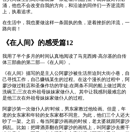
涌，他也不会改变自我的方向，和沿途的同伴们一齐逆流而
上，执着追求。
在生活中，我也要做这样一条固执的鱼，逆着挫折的洋流，一
路向前！
《在人间》的感受篇12
我用了半个多月的时间认真地阅读了马克西姆·高尔基的自传
体三部曲的第二部—《在人间》。
《在人间》描写的是主人公阿廖沙被生活所迫到大街小巷，自
己寻找工作，自己赚钱某生的过程。在这个漫长的过程中，阿
廖沙做过鞋店和圣像作坊的学徒;在两条不同的船上做过两次
洗碗工;三次在外祖母妹妹家做仆人。其中让我感到最难忘的
是他三次在外祖母妹妹家做仆人的过程。
阿廖沙第一次做仆人的'时候，男东家教过他绘画。但是，年
老的女东家和年轻的女东家都不同意。为此，他们三个人还大
吵了一架。之后，每当阿廖沙画画的时候，老太婆就跟阿廖沙
捣乱。比如：把啤酒弄翻在阿廖沙的画纸上，叫阿廖沙去擦干