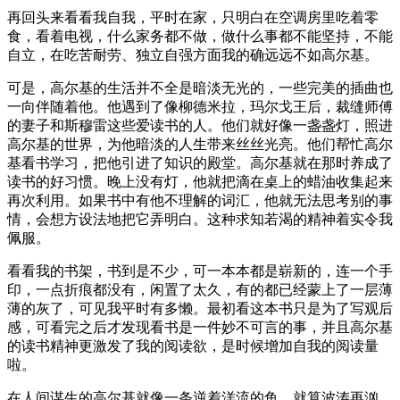
再回头来看看我自我，平时在家，只明白在空调房里吃着零
食，看着电视，什么家务都不做，做什么事都不能坚持，不能
自立，在吃苦耐劳、独立自强方面我的确远远不如高尔基。
可是，高尔基的生活并不全是暗淡无光的，一些完美的插曲也
一向伴随着他。他遇到了像柳德米拉，玛尔戈王后，裁缝师傅
的妻子和斯穆雷这些爱读书的人。他们就好像一盏盏灯，照进
高尔基的世界，为他暗淡的人生带来丝丝光亮。他们帮忙高尔
基看书学习，把他引进了知识的殿堂。高尔基就在那时养成了
读书的好习惯。晚上没有灯，他就把滴在桌上的蜡油收集起来
再次利用。如果书中有他不理解的词汇，他就无法思考别的事
情，会想方设法地把它弄明白。这种求知若渴的精神着实令我
佩服。
看看我的书架，书到是不少，可一本本都是崭新的，连一个手
印，一点折痕都没有，闲置了太久，有的都已经蒙上了一层薄
薄的灰了，可见我平时有多懒。最初看这本书只是为了写观后
感，可看完之后才发现看书是一件妙不可言的事，并且高尔基
的读书精神更激发了我的阅读欲，是时候增加自我的阅读量
啦。
在人间谋生的高尔基就像一条逆着洋流的鱼，就算波涛再汹