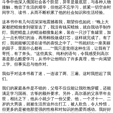
斗争中他深入俄国社会各个阶层，异常是最底层，与各种人物
接触，饱尝了生活的艰辛，但他还不忘学习，抓紧一切空余时
间学习、读书，从而不断积累了他的社会知识和生活经验。
这本书中有几句话深深地震撼着我，期望你也如此：“晚上大
家都把蜡烛拿到寝室去了，我没有钱买蜡烛，就自我动手制作
灯。我把蜡盘上的蜡油都搜集起来，装在一只沙丁鱼罐里，加
上一点长明灯的油，再用棉线做成灯芯，这样就完成了。有了
灯，我就能够沉浸在读书的喜悦之中了。”“书就好比一座美丽
的园子，里面什么都有……”“我只是觉得这种生活，让我有了
寄托，有了奔头。”这些真实、纯朴的语句，令我感受到高尔
基是那么酷爱学习，从书中让他明白了许多真理，他一向渴望
上学。但事实总与他作对。
我似乎对这本书着了迷，一连读了两、三遍。这时我想起了我
们。
我们的家庭条件是不错的，父母不仅仅能让我吃饱穿暖，还能
满足学习国画、古筝的额外要求。另外，高尔基的父亲早年去
世，相比之下，他从小就少了一份父爱。他，一个才十一、二
岁的大男孩，就被生活所迫外出打工，被人欺负，令人怜惜，
但更多的是被他那坚强的性格和对知识的热爱而感动。我好好