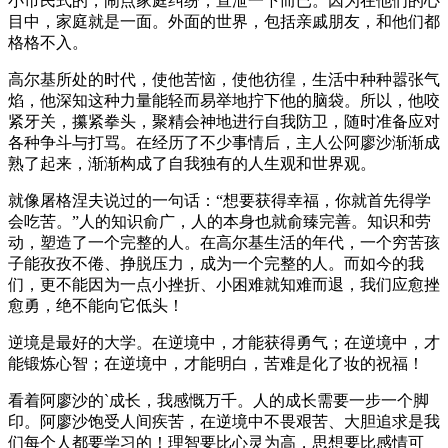
小市民式的，闹点家庭纠纷，宣泄一下而已。因为在他们的心
目中，家庭就是一面。外面的世界，包括亲戚朋友，和他们都
格格不入。
高尔基所处的时代，使他苦恼，使他彷徨，生活中种种嚣张气
焰，他深知这种力量能轻而易举地拧下他的脑袋。所以，他咬
紧牙关，攥紧拳头，聚精会神地进行自我防卫，随时准备应对
各种争斗与打骂。在经历了不少事情后，主人公阿廖沙渐渐成
熟了起来，渐渐构成了自我独有的人生观和世界观。
就像屠格涅夫说过的一句话：“想要获得幸福，你就首先得学
会吃苦。”人的知识俞广，人的本身也就俞臻完善。知识和劳
动，塑造了一个完整的人。在高尔基生活的年代，一个穷苦孩
子能孜孜不倦、挣脱压力，成为一个完整的人。而如今的我
们，更不能因为一点小挫折、小困难就知难而退，我们应愈挫
愈勇，绝不能向它低头！
逆境是最好的大学。在逆境中，才能获得勇气；在逆境中，才
能锻炼心智；在逆境中，才能明白，苦难是化了妆的祝福！
看着阿廖沙的`成长，我感慨万千。人的成长需要一步一个脚
印。阿廖沙饱受人间疾苦，在逆境中不畏艰苦、大胆追求是我
们每个人都要学习的！理智要比心灵为高，思想要比感情可