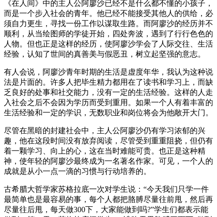
《在人间》中的主人公阿廖沙已经不是什么都不懂的小孩子，
而是一个步入社会的青年。他已经不能接受其他人的供给，必
须自力更生，寻找一份工作以谋取生路。而阿廖沙的经历并不
顺利，从当绘图师的学徒开始，四处奔波，遇到了行行色色的
人物。但也正是这样的经历，使阿廖沙学会了人际交往、生活
经验，认知了世间的真善美与假恶丑，树立起坚强的意志。
有人会说，阿廖沙青年时期的生活是虚度年华，我认为这种说
法是片面的。许多人把毕生精力都用在了读书和学习上，而缺
乏良好的处事和社交能力，没有一定的生活经验。这样的人走
入社会之后不会因为学历而受到重用。如果一个人有着丰富的
生活经验和一定的学识，无数职业和岗位将会为他敞开大门。
尽管在黑暗的封建社会中，主人公阿廖沙仍有学习浓郁的兴
趣，他在这段时间没有放弃阅读，尽管受到重重阻挠，但仍有
着一颗学习、向上的心，这在当时难能可贵。也正是这种精
神，使年轻的阿廖沙最终成为一名著名作家。可见，一个人的
成就是从小一点一滴的习惯与行动培养的。
古希腊大哲学家苏格拉底一次对学生说：“今天我们只学一件
最简单也是最容易的事，每个人都把胳膊尽量往前甩，然后再
尽量往后甩，每天做300下，大家能做到吗?”学生们都表示能