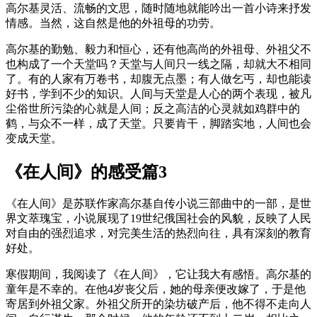
高尔基灵活、流畅的文思，随时随地就能吟出一首小诗来抒发
情感。当然，这自然是他的外祖母的功劳。
高尔基的勤勉、毅力和恒心，还有他高尚的外祖母、外祖父不
也构成了一个天堂吗？天堂与人间只一线之隔，却就大不相同
了。有的人家有万卷书，却腹无点墨；有人做乞丐，却也能读
好书，学到不少的知识。人间与天堂是人心的两个表现，被凡
尘俗世所污染的心就是人间；反之高洁的心灵就如鸡群中的
鹤，与众不一样，成了天堂。只要肯干，脚踏实地，人间也会
变成天堂。
《在人间》的感受篇3
《在人间》是苏联作家高尔基自传小说三部曲中的一部，是世
界文萃瑰宝，小说展现了19世纪俄国社会的风貌，反映了人民
对自由的强烈追求，对完美生活的热烈向往，具有深刻的教育
好处。
寒假期间，我阅读了《在人间》，它让我大有感悟。高尔基的
童年是不幸的。在他4岁丧父后，她的母亲便改嫁了，于是他
寄居到外祖父家。外祖父所开的染坊破产后，他不得不走向人