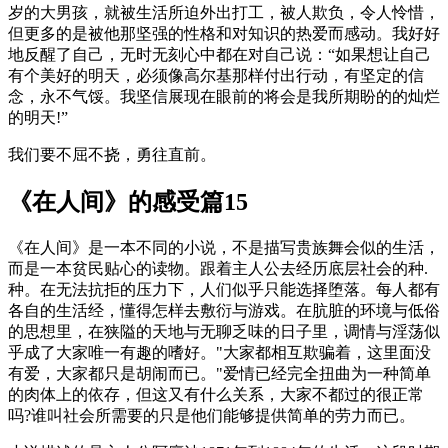
岁的大男孩，就被生活所迫外出打工，被人欺负，令人怜惜，
但更多的是被他那坚强的性格和对知识的热爱而感动。我好好
地反醒了自己，无时无刻心中都在对自己说：“如果想让自己
有个美好的明天，必须像高尔基那样付出行动，有坚定的信
念，永不气馁。我坚信展现在眼前的将会是我所期盼的的灿烂
的明天!”
我们要不屈不挠，勇往直前。
《在人间》的感受篇15
《在人间》是一本不同的小说，不是描写贵族舞会似的生活，
而是一本贫民贴心的读物。跟着主人公去经历底层社会的种.
种。在无法抗拒的压力下，人们似乎只能选择堕落。每人都有
各自的生活经，懂得怎样去敷衍与游戏。在肮脏的环境与低俗
的思想里，在狭隘的天地与无聊乏味的日子里，调情与淫荡似
乎成了大家唯一有趣的嗜好。"大家都相互欺骗着，这里面没
有爱，大家都只是胡闹而已。"爱情已经完全扭曲为一种简单
的肉体上的依存，但这又有什么关系，大家不都过的很正常
吗?谁叫社会所需要的只是他们能够提供简单的劳力而已。