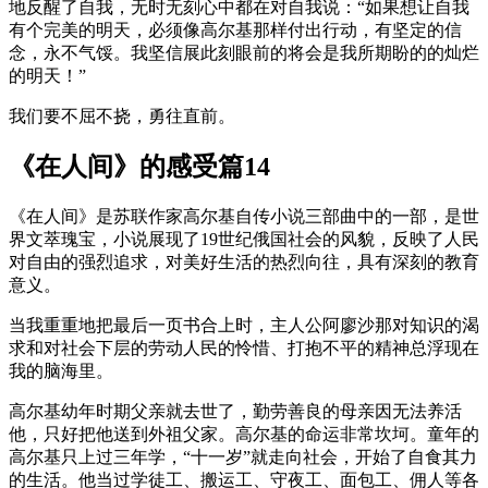
地反醒了自我，无时无刻心中都在对自我说：“如果想让自我
有个完美的明天，必须像高尔基那样付出行动，有坚定的信
念，永不气馁。我坚信展此刻眼前的将会是我所期盼的的灿烂
的明天！”
我们要不屈不挠，勇往直前。
《在人间》的感受篇14
《在人间》是苏联作家高尔基自传小说三部曲中的一部，是世
界文萃瑰宝，小说展现了19世纪俄国社会的风貌，反映了人民
对自由的强烈追求，对美好生活的热烈向往，具有深刻的教育
意义。
当我重重地把最后一页书合上时，主人公阿廖沙那对知识的渴
求和对社会下层的劳动人民的怜惜、打抱不平的精神总浮现在
我的脑海里。
高尔基幼年时期父亲就去世了，勤劳善良的母亲因无法养活
他，只好把他送到外祖父家。高尔基的命运非常坎坷。童年的
高尔基只上过三年学，“十一岁”就走向社会，开始了自食其力
的生活。他当过学徒工、搬运工、守夜工、面包工、佣人等各