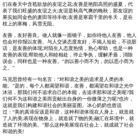
们在春天中含苞欲放的友谊之花;友善是艳阳高照的盛夏，代
表了我们旺盛的友谊之火;友谊是秋高气爽的晚秋，那友谊的
果实如同金色的麦田等待丰收;友善是寒霜千里的冬天，是在
枝上的寒梅，风雪无阻。
友善，友好善良。做人就像一面镜子，如你待他人友善，他人
也会对你报以友善。与人交谈态度友好，不揭人短处，不说脏
话，是友善的体现;对陌生人态度热情，热心帮助，也是一种
友善的表现;帮助他人和睦相处，停止争执，缓解矛盾，消除
误会，同样也是一种友善。“勿以善小而不为，勿以恶小而为
之。”
马克思曾经有一句名言：“对和谐之美的追求是人类的本
能。”是的，每个人都渴望和谐，友善，都渴望在和谐之光中
沐浴，那我们何不追求自己的本能，去追求那和谐之美呢?我
们何不为这和谐之美而贡献出自身的一份微薄之力呢?也许，
这就是我们构建和谐社会的美丽蓝图。冰心奶奶也曾说
过：“美的真谛应该是和谐，这种和谐体现在人身上，就造就
了人的美;表现在物身上，就造就了物的美;融汇在坏境中，就
造就了环境的美。”那么这种美展现在社会上，就成就了社会
和谐的美!