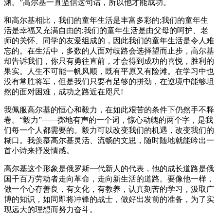
渊。”高尔基一直坚信这句话，所以他才能成功。
和高尔基相比，我们的童年生活是丰富多彩的;我们的童年生
活是幸福又充满自由的;我们的童年生活是由父母的呵护、老
师的关怀、同学的友爱组成的，因此我们的童年生活是令人难
忘的。在生活中，多数的人面对歧路会选择望而止步，高尔基
却告诉我们，你只有勇往直前，才会得到成功的喜悦，胜利的
果实。人生不可能一帆风顺，既有平原又有险滩。在学习中也
没有常胜将军，但是我们只要有足够的拼劲，在逆境中能够坦
然的面对困难，成功之路近在咫尺!
我佩服高尔基的恒心和毅力，在如此艰苦的条件下仍然手不释
卷。“毅力”——掷地有声的一个词，惊心动魄的两个字，是我
们每一个人都需要的。毅力可以改变我们的机遇，改变我们的
糊口。我羡慕高尔基灵活、流畅的文思，随时随地就能吟出一
首小诗来抒发情感。
高尔基这个形象是俄罗斯一代新人的代表，他的成长道路是俄
国千百万劳动者走向革命，走向新生活的道路。要像他一样，
做一个心存善良，有文化，有教养，认真刻苦的学习，汲取广
博的知识，如同即将冲锋的战士，做好出发前的准备，为了实
现远大的理想而努力奋斗。