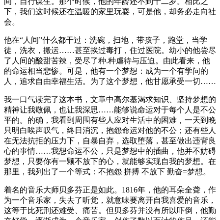
间，自行谋生。那个时候，他的年龄还不到十二岁。相比之
下，我们这时候还在温暖的家里玩耍，可是他，却务必走向社
会。
他在“人间”什么都干过：洗碗，扫地，带孩子，跑堂，当学
徒，洗衣，搬运……甚至挨过毒打，住过医院。幼小的他尝尽
了人间的酸甜苦辣，受尽了种.种虐待与压迫。由此看来，他
的命运相当悲惨。可是，他有一个梦想：成为一个有学问的
人，追求自由幸福生活。为了这个梦想，他甘愿承受一切……
我一口气读完了这本书，文章中高尔基渴求知识、坚持梦想的
精神让我敬佩，也让我深思……能够说命运对于每个人是不公
平的。的确，我看到周围有些人应对生活中的困难，一天到晚
只明白唉声叹气，终日消沉，抱怨命运对他的不公；还有些人
在无法抗拒的压力下，自暴自弃，选取堕落，甚至做出违背良
心的事情……我想命运不公，只是梦想中的插曲，他并不妨碍
梦想，只要你有一颗不放下的心，就能够实现自我的梦想。在
那里，我列出了一个等式：不抱怨 拼搏 不放下 勤奋=梦想。
着名的音乐大师贝多芬正是如此。1816年，他的耳朵全聋，作
为一个音乐家，失去了听觉，就意味要离开自我喜爱的音乐，
这等于比死刑还难受、痛苦。但贝多芬并没有所以吓倒，他勤