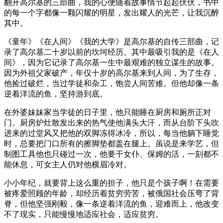
翻开高尔基的三部曲，我的心便随着故事情节起起伏伏，书中
的每一个字都像一颗闪耀的明星，发出耀人的光芒，让我沉醉
其中。
《童年》《在人间》《我的大学》是高尔基的自传三部曲，记
录了高尔基二十岁以前的坎坷经历。其中最吸引我的是《在人
间》，因为它记录了高尔基一生中最艰难的独立谋生的故事。
因为外祖父家破产，年仅十岁的高尔基来到人间，为了生存，
他捡过破烂，当过学徒和杂工，饱尝人间苦难。但他却像一条
逆着洋流的鱼，坚持游到底。
在外婆妹妹家当学徒的日子里，他只能睡在厨房和厕所正对
门。厨房炉灶散发出来的热气使他满头大汗，而从台阶下头吹
进来的过堂风又把他的双脚冻得冰冷，所以，每当他躺下睡觉
时，总要把门口所有的擦脚垫都盖在腿上。虽说是来学艺，但
制图工具他也只碰过一次，他要干女仆、保姆的活，一刻都不
能休息，可女主人仍对他横眉冷对。
小小年纪，就要背上这么重的担子，他只是个孩子啊！在需要
被疼爱照顾的年龄，却经历着贫穷劳苦，被俄国社会压弯了背
脊，但他坚强刚毅，像一条逆着洋流的鱼，迎难而上，他改变
不了现实，只能慢慢地适应社会，适应贫穷。