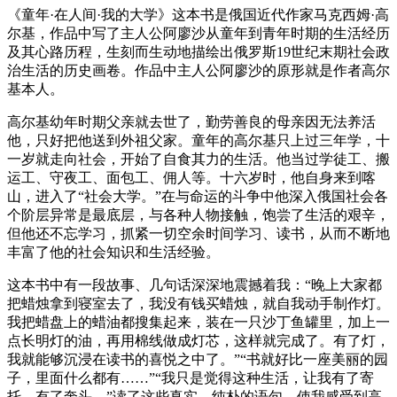
《童年·在人间·我的大学》这本书是俄国近代作家马克西姆·高
尔基，作品中写了主人公阿廖沙从童年到青年时期的生活经历
及其心路历程，生刻而生动地描绘出俄罗斯19世纪末期社会政
治生活的历史画卷。作品中主人公阿廖沙的原形就是作者高尔
基本人。
高尔基幼年时期父亲就去世了，勤劳善良的母亲因无法养活
他，只好把他送到外祖父家。童年的高尔基只上过三年学，十
一岁就走向社会，开始了自食其力的生活。他当过学徒工、搬
运工、守夜工、面包工、佣人等。十六岁时，他自身来到喀
山，进入了“社会大学。”在与命运的斗争中他深入俄国社会各
个阶层异常是最底层，与各种人物接触，饱尝了生活的艰辛，
但他还不忘学习，抓紧一切空余时间学习、读书，从而不断地
丰富了他的社会知识和生活经验。
这本书中有一段故事、几句话深深地震撼着我：“晚上大家都
把蜡烛拿到寝室去了，我没有钱买蜡烛，就自我动手制作灯。
我把蜡盘上的蜡油都搜集起来，装在一只沙丁鱼罐里，加上一
点长明灯的油，再用棉线做成灯芯，这样就完成了。有了灯，
我就能够沉浸在读书的喜悦之中了。”“书就好比一座美丽的园
子，里面什么都有……”“我只是觉得这种生活，让我有了寄
托，有了奔头。”读了这些真实、纯朴的语句，使我感受到高