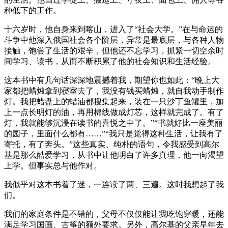
种低下的工作。
十六岁时，他自身来到喀山，进入了“社会大学。”在与命运的
斗争中他深入俄国社会各个阶层，异常是最底层，与各种人物
接触，饱尝了生活的艰辛，但他还不忘学习，抓紧一切空余时
间学习、读书，从而不断积累了他的社会知识和生活经验。
这本书中有几句话深深地震撼着我，期望你也如此：“晚上大
家都把蜡烛拿到寝室去了，我没有钱买蜡烛，就自我动手制作
灯。我把蜡盘上的蜡油都搜集起来，装在一只沙丁鱼罐里，加
上一点长明灯的油，再用棉线做成灯芯，这样就完成了。有了
灯，我就能够沉浸在读书的喜悦之中了。”“书就好比一座美丽
的园子，里面什么都有……”“我只是觉得这种生活，让我有了
寄托，有了奔头。”这些真实、纯朴的语句，令我感受到高尔
基是那么酷爱学习，从书中让他明白了许多真理，他一向渴望
上学。但事实总与他作对。
我似乎对这本书着了迷，一连读了两、三遍。这时我想起了我
们。
我们的家庭条件是不错的，父母不仅仅能让我吃饱穿暖，还能
满足学习国画、古筝的额外要求。另外，高尔基的父亲早年去