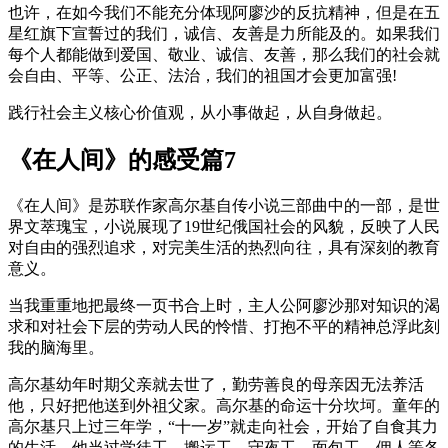
也许，在如今我们不能充分体现阿廖沙的反抗精神，但是在五
星红旗下宣誓过的我们，诚信、友善是力所能及的。如果我们
每个人都能做到爱国、敬业、诚信、友善，那么我们的社会就
会自由、平等、公正、法治，我们的祖国才会更加富强!
践行社会主义核心价值观，从小事做起，从自身做起。
《在人间》的感受篇7
《在人间》是苏联作家高尔基自传小说三部曲中的一部，是世
界文萃瑰宝，小说展现了19世纪俄国社会的风貌，反映了人民
对自由的强烈追求，对完美生活的热烈向往，具有深刻的教育
意义。
当我重重地把最终一页书合上时，主人公阿廖沙那对知识的渴
求和对社会下层的劳动人民的怜惜、打抱不平的精神总浮此刻
我的脑海里。
高尔基幼年时期父亲就去世了，勤劳善良的母亲因无法养活
他，只好把他送到外祖父家。高尔基的命运十分坎坷。童年的
高尔基只上过三年学，“十一岁”就走向社会，开始了自食其力
的生活。他当过学徒工、搬运工、守夜工、面包工、佣人等各