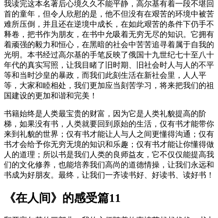
我读完这本名著后心境久久不能平静，高尔基有着一段不堪回
首的童年，但令人欣慰的是，他不但没有在艰苦的环境中被苦
难所压倒，并且还在逆境中成长，在如此艰苦的条件下仍手不
释卷，把书作为朋友，在书中允吸着无穷无尽的知识。它拥有
着顽强的毅力和恒心，在黑暗的社会中苦苦追寻着属于自我的
光明。本书经过高尔基的手笔反映了俄国十九世纪七十至八十
年代的真实写照，让我目睹了旧时期、旧社会时人与人的不平
等和当时沙皇的暴政，而我们此刻生活在新社会里，人人平
等，大家和睦相处，我们更加应当刻苦学习，将来把我们的祖
国建设的更加和谐和完美！
书籍始终是人类最宝贵的财富，因为它是人类礼貌提高的阶
梯，如果没有书，人类就要回到原始的生活，仅有书才能带你
来到礼貌的世界；仅有书才能让人与人之间更懂得沟通；仅有
书才会给予你无穷无境的知识和乐趣；仅有书才能让你懂得做
人的道理；所以书是我们人类的良师益友，它不仅仅能提高我
们的文化修养，也能培养我们高尚的道德情操，让我们永远和
书成为好朋友。最终，让我们一齐读书好、好读书、读好书！
《在人间》的感受篇11