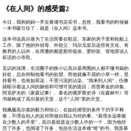
《在人间》的感受篇2
今日，我和妈妈一齐去黄埔书店买书，忽然，我看书的时候被
一本书吸引住了，就是《在人间》这本书。
这本书说高尔基为了生活而要在鞋店、东家的房子里和轮船上
工作。除了他的外祖母、外祖父、玛尔戈皇后这些有文化、有
教养的人以外，在周遭的都是那些低俗、爱吵架、背地里说人
坏话的小市民。
见识的浅薄，生活圈子的狭小让高尔基周围的人都不懂书籍的
好处，总在抑制他看书的欲望。而他就像不屈的小草一样，坚
持看书，也有如荷花，不受污泥的沾染。“我来到人间”，仿佛
就暗示着这人间的媚俗和可憎可笑的面目；而普希金的诗集、
阿克萨夫的《家庭记事》、著名的俄罗斯史诗《在森林中》等
书籍构成了高尔基的天堂，这个“人间”里的天堂。
我佩服高尔基的毅力和恒心，在如此艰苦的条件下仍手不释
卷，不理会别人的反对而做自我认为对的事。“真理永远掌握
在少数人的手里”，高尔基就是这少数人中的一个，因为他经
历了许多，也阅读了许多，包括生活这本难“啃”的书。我羡慕