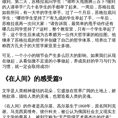
做到。第二天，苏格拉底问学生：“谁昨天甩胳膊三百下?做到
的人请举手!”几十名学生的手都举了起来。一周后，苏格拉底
如前所问，有一大半的学生举手。过了一个月后，苏格拉底问
学生：“哪些学生坚持了?”有九成的学生举起了手。一年后，
苏格拉底再一次问大家：“请告诉我，最简单的甩手动作还有
哪几位同学坚持了?”这时，整个教室里，只有一个学生举起了
手，这个学生后来成为古希腊另一位伟大哲学家的柏拉图。他
继承了苏格拉底的哲学并创建了自己的哲学体系，培养出了堪
称西方孔夫子的大哲学家亚里士多德。
可见，一个小小的细节会产生多么巨大的影响。如果我们从现
在做起，从看似微不足道的小事做起，养成良好的学习与行为
习惯，就一定会取得成功!
《在人间》的感受篇9
文学是人类精神凝结的花朵，它盛放在世界广阔的土地上，娇
艳欲滴，描绘人类的灵魂，也塑造着人类的灵魂。
《在人间》的作者是高尔基。高尔基生于1868年，原名阿列克
谢。马克西莫维奇。彼什科夫，被公认为俄国社会主义现实主
义文学的奠基人，被列宁称为“无产阶级艺术最杰出的代表”。