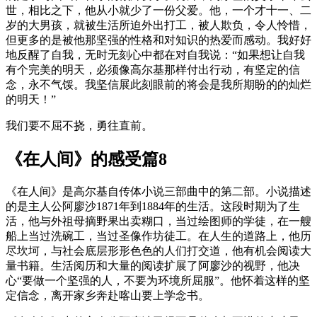
世，相比之下，他从小就少了一份父爱。他，一个才十一、二
岁的大男孩，就被生活所迫外出打工，被人欺负，令人怜惜，
但更多的是被他那坚强的性格和对知识的热爱而感动。我好好
地反醒了自我，无时无刻心中都在对自我说：“如果想让自我
有个完美的明天，必须像高尔基那样付出行动，有坚定的信
念，永不气馁。我坚信展此刻眼前的将会是我所期盼的的灿烂
的明天！”
我们要不屈不挠，勇往直前。
《在人间》的感受篇8
《在人间》是高尔基自传体小说三部曲中的第二部。小说描述
的是主人公阿廖沙1871年到1884年的生活。这段时期为了生
活，他与外祖母摘野果出卖糊口，当过绘图师的学徒，在一艘
船上当过洗碗工，当过圣像作坊徒工。在人生的道路上，他历
尽坎坷，与社会底层形形色色的人们打交道，他有机会阅读大
量书籍。生活阅历和大量的阅读扩展了阿廖沙的视野，他决
心“要做一个坚强的人，不要为环境所屈服”。他怀着这样的坚
定信念，离开家乡奔赴喀山要上学念书。