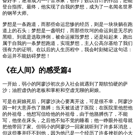
奋好学，逐渐成为一个音乐家，创作了数以百计的作品，还能
登台指挥。最终，他实现了自我的梦想，成为了一名闻名世界
的钢琴大师。
梦想是一条跑道，而那些命运悲惨的经历，则是一块块躺在跑
道上的石头；梦想是一盏明灯，而那些坎坷的命运则是无尽的
黑暗。到底是选取摔倒，被命运摧毁梦想，还是站起来，跑出
属于自我的一条梦想跑道，实现梦想，主人公高尔基给了我们
强有力的证明。在以后的人生历程中，我会时刻铭记这句话：
命运并不能妨碍梦想！
《在人间》的感受篇4
一开始，弱小的阿廖沙初次步入社会就遇到了期软怕硬的萨
沙；油腔虚伪的老板和掌柜和空虚无聊的厨娘。
可是在厨娘死后，阿廖沙决心要离开这，可是很不幸，阿廖沙
因一时大意弄伤了胳膊；当天被送进了医院；在医院里他想他
的外祖母，他想写信给他的外祖母，由于他胳膊伤了，不能
写，他坐在床头，之后他不知不觉的睡着；他一睁眼外祖母就
把他带回了家。但弱小的阿廖沙一回家就听到了许多坏消息，
但这些事并吓不到他，因为他已是一个经历了许多挫折的小大