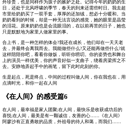
外珍贵，也是同样作为孩子的嫉妒之处。记得今年的奶奶的生
日，还处于北风呼啸的季节，春天的到来还需些时日。我去超
市里给奶奶买了一双手套，厚厚的还加绒，想必十分暖和。当
奶奶看到的时候，却是一种无法言说的感觉，她的眼里是晶莹
的泪花。原来奶奶也是会流眼泪的，在以前再苦的日子，她也
只是默默地为家里人做家里的事。
合上书，是一种怎样的体会?我还在成长，他们却在一天天老
去，并最终会离我而去。我能做些什么?又还能再做些什么?就
这样陪陪你吧，看看你做饭，听听你唠叨。你的姿势也和舞台
上的演员一样优美，你的声音好似一支曲子，绕着房梁挥之不
去。安静地弄起手中的画笔，留下此时此刻的你。
生是起点，死是终点，中间的过程叫做人间，你在我也在，用
点滴时光，和你一起在人间
《在人间》的感受篇6
在人间，最幸福是家人团聚;在人间，最快乐是收获成功后的
喜悦;在人间，最美是有一颗诚信，友善的心……《在人间》
阿廖沙有正直勇敢的品质，外祖母的待人和蔼，而我们……