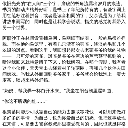
依旧光亮的“在人间”三个字，磨破的书角流露出岁月的痕迹。
书页的翻动声格外好听，是书上了年纪所特有的，有些字词上
用红笔标注着拼音，或者是读音相同的字，父亲说是为了给我
讲故事而写的，同时也是让我学会说话。指尖的感觉将我带入
另一个世界。
阿廖沙正在林间设置捕鸟网，鸟网细而结实，一般的鸟很难挣
脱。而在他的鸟笼里，有着几只漂亮的羽雀，淡淡的毛和几个
翠绿的斑点。看到这里，我回想起那次去老家爷爷给我的礼物
——一只可爱的斑雀。斑雀是爷爷在河边的芦苇荡里抓到的，
听说我回来就特意留了下来，给我解闷。在那个假期，我有者
这个小伙伴，天天带出去绕着村子转两圈，再和几个伙伴去田
间嬉戏。当我从外面回到爷爷家里，爷爷就会给我泡上一壶大
麦茶，喝起来格外舒畅。
“奶奶，帮我弄一杯白开水来。”我坐在阳台朝里屋叫道。
“你这不听话的娃……”
很羡慕阿廖沙可以靠自己的能力去赚取零花钱，可以用来做好
多好多的事情，为自己，也为疼爱自己的奶奶。但把这事放现
在来讲，可是要去警察叔叔那里接受教育的，因此也就显得格