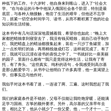
种低下的工作。十六岁时，他自身来到喀山，进入了“社会大
学。”在与命运的斗争中他深入俄国社会各个阶层，特别是最
底层，与各种人物接触，饱尝了生活的艰辛，但他还不忘学
习，抓紧一切空余时间学习、读书，从而不断积累了他的社会
知识和生活经验。
这本书中有几句话深深地震撼着我，希望你也如此：“晚上大
家都把蜡烛拿到寝室去了，我没有钱买蜡烛，就自己动手制作
灯。我把蜡盘上的蜡油都搜集起来，装在一只沙丁鱼罐里，加
上一点长明灯的油，再用棉线做成灯芯，这样就完成了。有了
灯，我就可以沉浸在读书的喜悦之中了。”“书就好比一座美丽
的园子，里面什么都有”“我只是觉得这种生活，让我有了寄
托，有了奔头。”这些真实、纯朴的语句，令我感受到高尔基
是那么酷爱学习，从书中让他明白了许多真理，他一直渴望上
学。但事实总与他作对。
我似乎对这本书着了迷，一连读了两、三遍。这时我想起了我
们。
我们的家庭条件是不错的，父母不仅能让我吃饱穿暖，还能满
足学习国画、古筝的额外要求。另外，高尔基的父亲早年去
世，相比之下，他从小就少了一份父爱。他，一个才十一、二