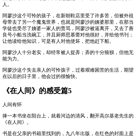
人。
阿廖沙这个可怜的孩子，在新朝鞋店里受了许多苦，但被外祖
母带去了另一个魔鬼世界，也就是阿廖沙的姨婆那里，在那当
学徒也受尽了姨婆一家人的责骂，阿廖沙被逼离开，又去了善
良号小船当洗碗工，并且厨师思慕蕾对他很好，并给他书刊；
让他读给他知识，可是有人对他使坏，把他赶下船。
阿廖沙人十分老实，却经常被人捉弄；弄的十分狼狈，但他无
能为力。
阿廖沙这个失去亲人的可怜孩子，过着艰难困苦的生活，期望
在以后的日子里，他会过的很愉快。
《在人间》的感受篇5
人间有怀
捧一本书坐在阳台上，就着河边的清风，翻开高尔基老先生的
《在人间》。
书是在父亲的书箱里找到的，九八年出版，在红色的封面上是