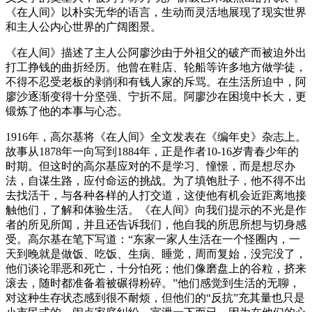
《在人间》以朴实无华的语言，生动而灵活地展现了现实世界
和主人公内心世界的广阔图景。
《在人间》描述了主人公阿廖沙由于外祖父的破产而被迫外出
打工挣钱的曲折经历。他曾在鞋店、轮船等许多地方做学徒，
不得不忍受老板的剥削和有钱人家的斥骂。在生活所迫中，阿
廖沙逐渐变得十分坚强、宁折不屈。阿廖沙在困境中长大，更
锻炼了他的本事与心态。
1916年，高尔基将《在人间》全文发表在《编年史》杂志上。
故事从1878年一向写到1884年，正是作者10-16岁青春少年的
时期。但这时的高尔基应对的不是学习、憧憬，而是想尽办
法，自谋生路，应付命运的挑战。为了填饱肚子，他不得不出
去找活干，与各种各样的人打交道，这使他有机会近距离地接
触他们，了解和体验生活。《在人间》向我们提示的不光是作
者的所见所闻，并且还告诉我们，他自我的所思所想与切身感
受。高尔基在笔下写道：“东家一家人生活在一个怪圈内，一
天到晚就是做饭、吃饭、生病、睡觉，周而复始，没完没了，
他们谈论罪恶和死亡，十分怕死；他们像磨盘上的谷粒，挤来
滚去，随时都准备着被碾得粉碎。”他们感觉到生活的无聊，
对这种生存状态感到很不耐烦，但他们的“反抗”充其量也只是