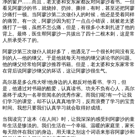
净的窗户……而且，老太婆和女东家都反对阿廖沙看书。一但
看见阿廖沙的书，就烧掉、扔掉、撕掉，有时，甚至还把阿廖
沙痛打一顿。当阿廖沙第二次做仆人的时候，他还是受着同样
的痛苦。有一次，阿廖沙因为犯了一点点小错误，就被老太婆
痛打了一顿，虽然不怎么痛，但是，有很多小木刺扎进了他的
背上。最终，医生帮阿廖沙一共拔出了四十二根木刺，这是常
人所承受不了的。
阿廖沙第三次做仆人就好多了，他遇见了一个很长时间没有见
到的人—他的继父。于是他就每天与他的继父谈论书的问题。
他的继父经常给阿廖沙推荐书籍。但是，老太婆和女东家常常
在背后说阿廖沙继父的坏话，这让阿廖沙很生气。
高尔基是多么伟大呀!他身边的人都反对他看书、学习，但
是，他通过对书籍的酷爱，认真读书。功夫不负有心人，高尔
基终于成为一名举世闻名的优秀作家。而我们呢?有一个让我
们学习的课堂，却不认认真真地学习，反而浪费了学习的宝贵
时间。我想只要我们认真学习就会取得好成绩。
当我读完了这本《在人间》时，让我深深的感受到阿廖沙的童
年生活是惨淡的。我们生活在一个幸福、温暖的家庭里，家长
每天陪伴在我们的身边。用天壤之别这个词语来形容阿廖沙和