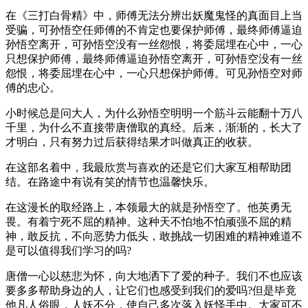
在《三打白骨精》中，师傅无法分辨出妖魔鬼怪的真面目上当
受骗，可孙悟空任师傅的不肯定也要保护师傅，最终师傅逼迫
孙悟空离开，可孙悟空没有一丝怨恨，将委屈埋在心中，一心
只想保护师傅，最终师傅逼迫孙悟空离开，可孙悟空没有一丝
怨恨，将委屈埋在心中，一心只想保护师傅。可见孙悟空对师
傅的忠心。
小时候总是问大人，为什么孙悟空明明一个筋斗云能翻十万八
千里，为什么不直接带唐僧取的真经。后来，渐渐的，长大了
才明白，只有努力过后获得结果才叫做真正的收获。
在这部名着中，我最欣赏与喜欢的还是它们大家互相帮助团
结。在路途中有说有笑的情节也温馨快乐。
在这漫长的取经路上，本领最大的就是孙悟空了。他英勇无
畏。有着宁死不屈的精神。这种天不怕地不怕顽强不屈的精
神，敢反抗，不向恶势力低头，敢挑战一切困难的精神难道不
是可以值得我们学习的吗?
唐僧一心以慈悲为怀，向大地洒下了爱的种子。我们不也应该
要多多帮助身边的人，让它们也感受到我们的爱吗?但是毕竟
他凡人俗眼，人妖不分，使自己多次落入妖怪手中。大家可不