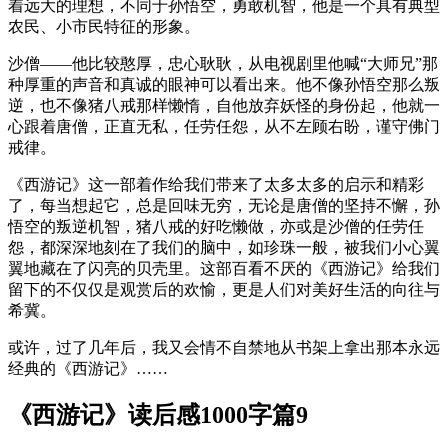
着远大的理想，不同于孙悟空，勇敢机智，他是一个具有典型
农民、小市民特征的形象。
沙僧——他比较憨厚，忠心耿耿，从电视剧里他喊“大师兄”那
种厚重的声音和真诚的眼神可以看出来。他不像孙悟空那么叛
逆，也不像猪八戒那样懒惰，自他放弃妖怪的身份起，他就一
心跟着唐僧，正直无私，任劳任怨，从不左顾右盼，谨守佛门
戒律。
《西游记》这一部着作给我们带来了太多太多的启示和精彩
了，每当想起它，总是回味无穷，无论是唐僧的坚持不懈，孙
悟空的叛逆机智，猪八戒的好吃懒做，亦或是沙僧的任劳任
怨，都深深地刻在了我们的脑中，如珍珠一般，被我们小心翼
翼地藏在了闪亮的贝壳里。这部百看不厌的《西游记》给我们
留下的不仅仅是观赏后的欢愉，更是人们对美好生活的向往与
希冀。
或许，过了几年后，我又会情不自禁地从书架上拿出那本永远
经典的《西游记》……
《西游记》读后感1000字篇9