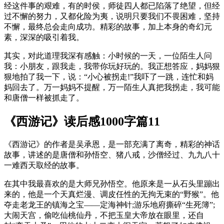
经这件事的艰难，有的时侯，师徒四人都已陷落了绝望，但经
过不懈的努力，又都化险为夷，说明只要我们不畏困难，坚持
不懈，最终总会走向成功。精彩的故事，加上本身的奇幻元
素，深深的吸引着我。
其实，对此道理我深有感触：小时候的一天，一位陌生人问
我：小朋友，跟我走，我带你玩好玩的。我正想答应，妈妈狠
狠地拍了我一下，说：“小心被拐走!”我吓了一跳，连忙和妈
妈回去了。万一妈妈不提醒，万一陌生人真把我拐走，我可能
和唐僧一样被抓走了。
《西游记》读后感1000字篇11
《西游记》的作者是吴承恩，是一部充满了离奇，精彩的神话
故事，讲述的是唐僧和孙悟空、猪八戒，沙僧经过、九九八十
一难西天取经的故事。
在其中我最喜欢的是大师兄孙悟空。他原来是一从石头里蹦出
来的，他是一个天真烂漫、调皮任性的无拘无束的“野猴”。他
夺走老龙王的镇海之宝——定海神针;游乐地府撕碎“生死簿”;
大闹天宫，偷吃仙桃仙丹，不把玉皇大帝放在眼里，还自