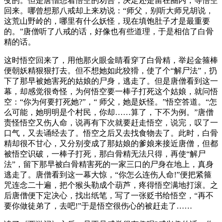
变的。但是唐僧想着悟空的劝告，决定还是留在圈内，等悟空
回来。哪曾想那八戒却上来劝说：“师父，别听大师兄胡说，
这荒山野岭的，哪里有什么妖怪，现在填饱肚子才是最重要
的。”唐僧听了八戒的话，好像也有些道理，于是相信了白骨
精的话。
这时悟空回来了，用他那火眼金睛看穿了白骨精，举起金箍棒
便朝妖精狠狠打去。但不想她如此狡猾，使了个“解尸法”，扔
下了那早被她害死的姑娘的尸身，逃走了。但是唐僧看到这一
幕，却感觉很奇怪，为何悟空要一棒子打死这个姑娘，就问悟
空：“你为何要打死她?”，“ 师父，她是妖怪。”悟空答道。“怎
么可能，她明明是个村民，你却……算了，下不为例。”唐僧
责怪悟空又伤人命，说再有下次就要赶走悟空，说完，叹了一
口气，又去诵经去了。悟空之后又去找食物去了。此时，白骨
精却很不甘心，又分别变成了那姑娘的爹娘来接近唐僧，但都
被悟空识破，一棒子打死，那白骨精无法只得，再使“解尸
法”，留下那早被白骨精害死的一家三口的尸身在地上，真身
逃走了。唐僧看到这一幕大惊，“你怎么连伤人命!”便把紧箍
咒连念二十遍，把个猴头勒成个葫芦，疼得悟空满地打滚。之
后唐僧便下定决心，找出纸笔，写了一张贬书给悟空，“再不
要你做徒弟了，去吧!”于是悟空很伤心的被赶走了……