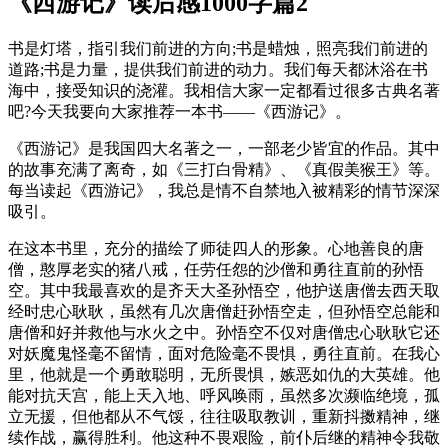
《西游记》读后感1000字篇2
书是灯塔，指引我们前进的方向;书是蜡烛，照亮我们前进的
道路;书是力量，提供我们前进的动力。我们每天都沐浴在书
海中，接受知识的浇灌。我相信大家一定都看过很多古典名著
吧?今天我要向大家推荐一本书——《西游记》。
《西游记》是我国四大名著之一，一部老少皆宜的作品。其中
的故事充满了离奇，如《三打白骨精》、《真假美猴王》等。
每当读起《西游记》，我总是情不自禁地入被精彩的情节深深
吸引。
在这本书里，充分的描绘了师徒四人的形象。心地善良的唐
僧，憨厚老实的猪八戒，任劳任怨的沙僧和勇往直前的孙悟
空。其中我最喜欢的是齐天大圣孙悟空，他护送唐僧去西天取
经时忠心耿耿，虽然有几次唐僧赶孙悟空走，但孙悟空总能和
唐僧和好并救他与水火之中。孙悟空不仅对唐僧忠心耿耿它还
对妖魔鬼怪毫不留情，面对危险毫不畏惧，勇往直前。在我心
里，他就是一个勇敢聪明，无所畏惧，嫉恶如仇的大英雄。他
能对抗天宫，能上天入地、呼风唤雨，虽然多次濒临绝境，孤
立无援，但他都从不气馁，往往吸取教训，重新抖擞精神，继
续作战，赢得胜利。他这种不畏艰险，前仆后继的精神令我敬