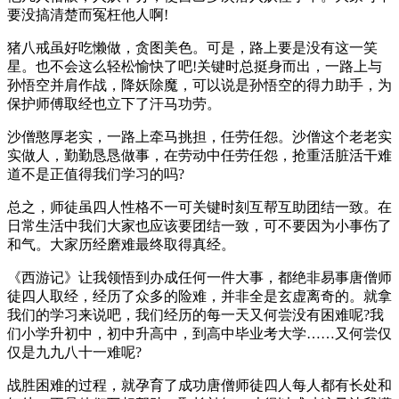
要没搞清楚而冤枉他人啊!
猪八戒虽好吃懒做，贪图美色。可是，路上要是没有这一笑
星。也不会这么轻松愉快了吧!关键时总挺身而出，一路上与
孙悟空并肩作战，降妖除魔，可以说是孙悟空的得力助手，为
保护师傅取经也立下了汗马功劳。
沙僧憨厚老实，一路上牵马挑担，任劳任怨。沙僧这个老老实
实做人，勤勤恳恳做事，在劳动中任劳任怨，抢重活脏活干难
道不是正值得我们学习的吗?
总之，师徒虽四人性格不一可关键时刻互帮互助团结一致。在
日常生活中我们大家也应该要团结一致，可不要因为小事伤了
和气。大家历经磨难最终取得真经。
《西游记》让我领悟到办成任何一件大事，都绝非易事唐僧师
徒四人取经，经历了众多的险难，并非全是玄虚离奇的。就拿
我们的学习来说吧，我们经历的每一天又何尝没有困难呢?我
们小学升初中，初中升高中，到高中毕业考大学……又何尝仅
仅是九九八十一难呢?
战胜困难的过程，就孕育了成功唐僧师徒四人每人都有长处和