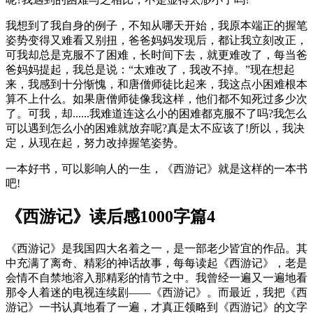
我想到了我自身的例子，不知从哪天开始，我原本端正的握笔
姿势变得又难看又别扭，爸爸妈妈发现后，都让我立刻改正，
可我却总是克服不了困难，长时间下去，就更难改了，每当爸
爸妈妈提起，我总是说：“太难改了，我改不掉。”现在想起
来，我感到十分惭愧，和唐僧师徒比起来，我这点小困难根本
算不上什么。如果唐僧师徒像我这样，他们都不知死过多少次
了。可我，却......我难道连这么小的困难都克服不了吗?我怎么
可以遇到怎么小的困难就放弃呢?真是太不应该了!所以，我决
定，从现在起，努力改掉握笔姿势。
一本好书，可以影响人的一生，《西游记》就是这样的一本书
吧!
《西游记》读后感1000字篇4
《西游记》是我国四大名着之一，是一部老少皆宜的作品。其
中充满了离奇、精彩的神话故事，每每读起《西游记》，老是
会情不自禁地溶入那精彩的情节之中。我曾经一遍又一遍地看
那令人着迷的电视连续剧——《西游记》。而最近，我把《西
游记》一书认真地看了一遍，才真正领略到《西游记》的文字