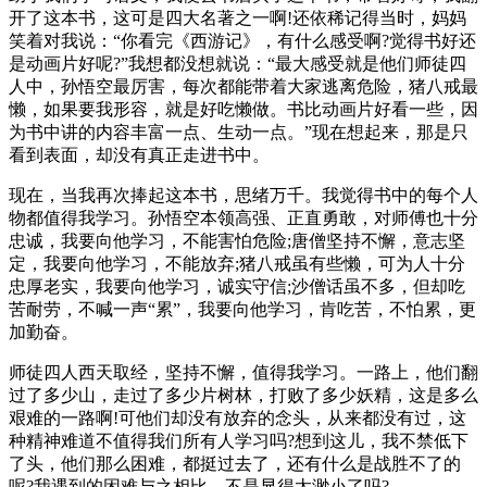
开了这本书，这可是四大名著之一啊!还依稀记得当时，妈妈
笑着对我说：“你看完《西游记》，有什么感受啊?觉得书好还
是动画片好呢?”我想都没想就说：“最大感受就是他们师徒四
人中，孙悟空最厉害，每次都能带着大家逃离危险，猪八戒最
懒，如果要我形容，就是好吃懒做。书比动画片好看一些，因
为书中讲的内容丰富一点、生动一点。”现在想起来，那是只
看到表面，却没有真正走进书中。
现在，当我再次捧起这本书，思绪万千。
我觉得书中的每个人
物都值得我学习。孙悟空本领高强、正直勇敢，对师傅也十分
忠诚，我要向他学习，不能害怕危险;唐僧坚持不懈，意志坚
定，我要向他学习，不能放弃;猪八戒虽有些懒，可为人十分
忠厚老实，我要向他学习，诚实守信;沙僧话虽不多，但却吃
苦耐劳，不喊一声“累”，我要向他学习，肯吃苦，不怕累，更
加勤奋。
师徒四人西天取经，坚持不懈，值得我学习。一路上，他们翻
过了多少山，走过了多少片树林，打败了多少妖精，这是多么
艰难的一路啊!可他们却没有放弃的念头，从来都没有过，这
种精神难道不值得我们所有人学习吗?想到这儿，我不禁低下
了头，他们那么困难，都挺过去了，还有什么是战胜不了的
呢?我遇到的困难与之相比，不是显得太渺小了吗?