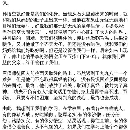
佩。
孙悟空就好像是我们的化身。当他从石头里蹦出来的时候，就
和我们从妈妈的肚子里出来一样。当他在花果山无忧无虑地和
群猴们玩耍时，好像我们那无忧无虑的童年生活，多姿多彩;
当孙悟空大闹天宫时，就好像我们不小心跑进了大人的世界，
并且搞的一团糟。天官们想哄住他，便封他做弼马温，结果没
哄住。又封他做了个齐天大圣。但还是没有哄住。就和我们的
妈妈给我们好吃好喝，但还是没管住我们一样。后来如来出现
了，伸出他的手掌将孙悟空压在五指山下500年。就像我们严
慈的父亲，终于管住了我们。
唐僧师徒四人前往西天取经的路上，虽然遇到了九九八十一个
难关，但是他们不忘取得真经的初心，没有畏惧困难反而勇敢
的去面对。最终，他们战胜了难关，取到了真经，被封为了真
神。“功夫不负有心人”这句话用在他们身上是再恰当不过。而
我们，只要有不怕困难，坚持到底的决心，最终也会成功。
由此，我想到了我们的学习。在学校里，有着各种各样的人。
有的像猪八戒，好吃懒做，憨厚老实;有的像沙僧，任劳任
怨，踏踏实实。有的像孙悟空，活灵活现，勇往直前。有的像
唐僧心地善良，从不气馁的人。如果我们在学习上能个个都像