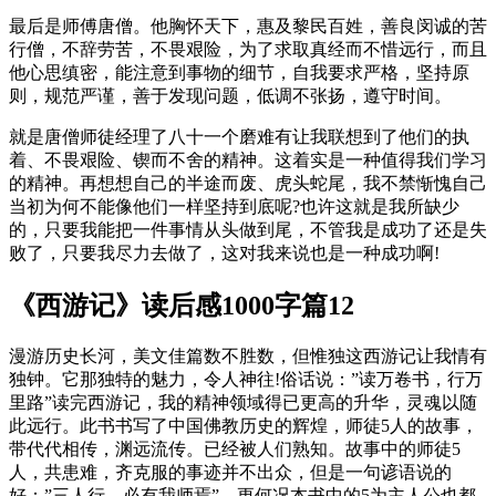
最后是师傅唐僧。他胸怀天下，惠及黎民百姓，善良闵诚的苦
行僧，不辞劳苦，不畏艰险，为了求取真经而不惜远行，而且
他心思缜密，能注意到事物的细节，自我要求严格，坚持原
则，规范严谨，善于发现问题，低调不张扬，遵守时间。
就是唐僧师徒经理了八十一个磨难有让我联想到了他们的执
着、不畏艰险、锲而不舍的精神。这着实是一种值得我们学习
的精神。再想想自己的半途而废、虎头蛇尾，我不禁惭愧自己
当初为何不能像他们一样坚持到底呢?也许这就是我所缺少
的，只要我能把一件事情从头做到尾，不管我是成功了还是失
败了，只要我尽力去做了，这对我来说也是一种成功啊!
《西游记》读后感1000字篇12
漫游历史长河，美文佳篇数不胜数，但惟独这西游记让我情有
独钟。它那独特的魅力，令人神往!俗话说：”读万卷书，行万
里路”读完西游记，我的精神领域得已更高的升华，灵魂以随
此远行。此书书写了中国佛教历史的辉煌，师徒5人的故事，
带代代相传，渊远流传。已经被人们熟知。故事中的师徒5
人，共患难，齐克服的事迹并不出众，但是一句谚语说的
好：”三人行，必有我师焉”，更何况本书中的5为主人公也都