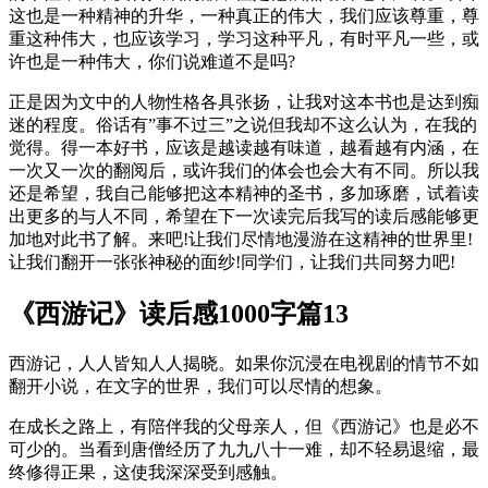
这也是一种精神的升华，一种真正的伟大，我们应该尊重，尊
重这种伟大，也应该学习，学习这种平凡，有时平凡一些，或
许也是一种伟大，你们说难道不是吗?
正是因为文中的人物性格各具张扬，让我对这本书也是达到痴
迷的程度。俗话有”事不过三”之说但我却不这么认为，在我的
觉得。得一本好书，应该是越读越有味道，越看越有内涵，在
一次又一次的翻阅后，或许我们的体会也会大有不同。所以我
还是希望，我自己能够把这本精神的圣书，多加琢磨，试着读
出更多的与人不同，希望在下一次读完后我写的读后感能够更
加地对此书了解。来吧!让我们尽情地漫游在这精神的世界里!
让我们翻开一张张神秘的面纱!同学们，让我们共同努力吧!
《西游记》读后感1000字篇13
西游记，人人皆知人人揭晓。如果你沉浸在电视剧的情节不如
翻开小说，在文字的世界，我们可以尽情的想象。
在成长之路上，有陪伴我的父母亲人，但《西游记》也是必不
可少的。当看到唐僧经历了九九八十一难，却不轻易退缩，最
终修得正果，这使我深深受到感触。