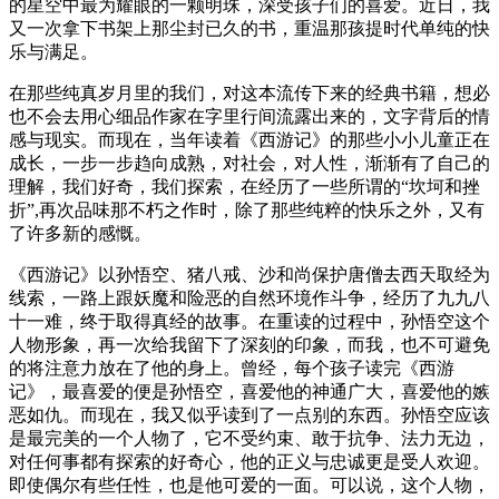
的星空中最为耀眼的一颗明珠，深受孩子们的喜爱。近日，我
又一次拿下书架上那尘封已久的书，重温那孩提时代单纯的快
乐与满足。
在那些纯真岁月里的我们，对这本流传下来的经典书籍，想必
也不会去用心细品作家在字里行间流露出来的，文字背后的情
感与现实。而现在，当年读着《西游记》的那些小小儿童正在
成长，一步一步趋向成熟，对社会，对人性，渐渐有了自己的
理解，我们好奇，我们探索，在经历了一些所谓的“坎坷和挫
折”,再次品味那不朽之作时，除了那些纯粹的快乐之外，又有
了许多新的感慨。
《西游记》以孙悟空、猪八戒、沙和尚保护唐僧去西天取经为
线索，一路上跟妖魔和险恶的自然环境作斗争，经历了九九八
十一难，终于取得真经的故事。
在重读的过程中，孙悟空这个
人物形象，再一次给我留下了深刻的印象，而我，也不可避免
的将注意力放在了他的身上。曾经，每个孩子读完《西游
记》，最喜爱的便是孙悟空，喜爱他的神通广大，喜爱他的嫉
恶如仇。而现在，我又似乎读到了一点别的东西。孙悟空应该
是最完美的一个人物了，它不受约束、敢于抗争、法力无边，
对任何事都有探索的好奇心，他的正义与忠诚更是受人欢迎。
即使偶尔有些任性，也是他可爱的一面。可以说，这个人物，