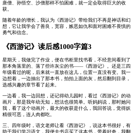
唐僧、孙悟空、沙僧那样不怕困难，就一定会取得巨大的收
获。
随着年龄的增长，我认为《西游记》带给我们不再是神话和幻
想，它让我学会了善良，宽容，嫉恶如仇和面对困难不畏惧的
勇气和信念。
《西游记》读后感1000字篇3
星期天，我做完了作业，便在书柜里找书看，不经意间看到了
那本角落里的、落了些许灰尘的书——《西游记》。还是三四
年级看过的呢，后来就一直放在这儿，位置一直没有变。我一
边想着，一边抽出了那本书，拍拍上面的灰，然后翻到目录，
选感兴趣的章节看了起来。
一边看，我一边回想，还记得幼儿园时，看过《西游记》的动
画片，那是我年幼无知，想法也很简单。听妈妈说，那时她问
我，看了这个动画片，最大的收获是什么，我回答说，觉得妖
精很可恶，连人肉都吃。
三、四年级时，语文老师让看《西游记》，说这本书很好，有
助于我们学习语文，我便去书店买了这本书，带着好奇，我翻