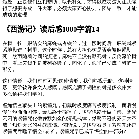
短处，正是他们互相帮助，取长补短，才得以成功这又让我懂
得了想要办成一件大事，必须大家齐心协力，团结一致，才能
成功的道理。
《西游记》读后感1000字篇14
在树上拴一跟结实的麻绳或者铁丝，过一段时间后，麻绳就紧
紧地勒进了树里。这个时候，总有人担心树是否会被麻绳勒
死，然而随着时间的流逝，麻绳不但没有勒死树，反倒深陷树
中，看上去似乎是被树吞噬了，同化了，似乎已变成了树的一
部分。
这种情形，我们时时可见;这种情形，我们熟视无睹。这种情
形，更常被许多文人感慨，感慨充满了韧性的树是多么伟大，
多么值得我们学习。
譬如悟空猴头上的紧箍咒，初戴时极度痛苦极度抵制，而后慢
慢平静渐渐习惯，最后终于摘掉了，悟空也终于做了佛。寒光
闪闪的紧箍咒化做静默如金的清规戒律，桀骜不逊的齐天大圣
成了灿烂无比的斗战胜佛。你能说，是悟空吞噬了紧箍咒还是
紧箍咒吞噬了悟空?或者，紧箍咒早已成了悟空的一部分?