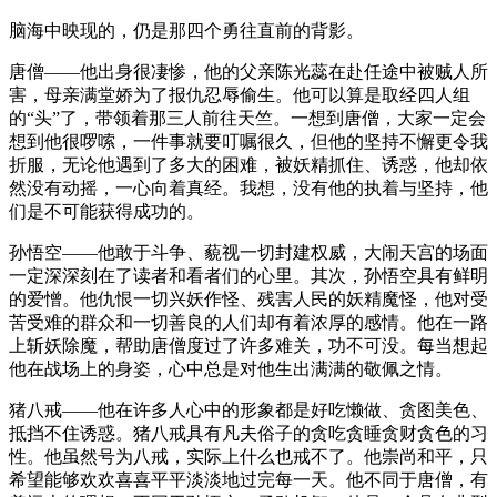
脑海中映现的，仍是那四个勇往直前的背影。
唐僧——他出身很凄惨，他的父亲陈光蕊在赴任途中被贼人所
害，母亲满堂娇为了报仇忍辱偷生。他可以算是取经四人组
的“头”了，带领着那三人前往天竺。一想到唐僧，大家一定会
想到他很啰嗦，一件事就要叮嘱很久，但他的坚持不懈更令我
折服，无论他遇到了多大的困难，被妖精抓住、诱惑，他却依
然没有动摇，一心向着真经。我想，没有他的执着与坚持，他
们是不可能获得成功的。
孙悟空——他敢于斗争、藐视一切封建权威，大闹天宫的场面
一定深深刻在了读者和看者们的心里。其次，孙悟空具有鲜明
的爱憎。他仇恨一切兴妖作怪、残害人民的妖精魔怪，他对受
苦受难的群众和一切善良的人们却有着浓厚的感情。他在一路
上斩妖除魔，帮助唐僧度过了许多难关，功不可没。每当想起
他在战场上的身姿，心中总是对他生出满满的敬佩之情。
猪八戒——他在许多人心中的形象都是好吃懒做、贪图美色、
抵挡不住诱惑。猪八戒具有凡夫俗子的贪吃贪睡贪财贪色的习
性。他虽然号为八戒，实际上什么也戒不了。他崇尚和平，只
希望能够欢欢喜喜平平淡淡地过完每一天。他不同于唐僧，有