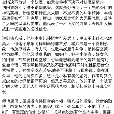
金睛决不放过一个妖魔，如意金箍棒下决不对妖魔留情;与一
切困难敢斗，决不退却低头。这就是孙悟空，一个光彩夺目的
神话英雄。孙悟空那种正义大胆、不屈不挠的斗争精神，本领
高超是妖怪们的克星，横扫一切妖魔鬼怪的大无畏气概，反映
了人民的愿望和要求。他代表了一种正义的力量，表现出人民
战胜一切困难的必胜信念。
说到猪八戒，他的本事比孙悟空可差远了，更谈不上什么光辉
高大，但这个形象同样刻画得非常好。猪八戒是一个喜剧形
象，他憨厚老实，有力气，也敢与妖魔作斗争，是孙悟空第一
得力助手。但他又满身毛病，如好吃，好占小便宜，好女色，
怕困难，常常要打退堂鼓，心里老想着高老庄的媳妇;他有时
爱撒个谎，可笨嘴拙腮的又说不圆;他还时不时地挑拨唐僧念
紧箍咒，让孙悟空吃点苦头;他甚至还藏了点私房钱，塞在耳
朵里。他的毛病实在多，这正是小私有者的恶习。作者对猪八
戒缺点的批评是很严厉的，但又是善意的。他并不是一个被否
定的人物，因此人们并不厌恶猪八戒，相反却感到十分真实可
爱。
师傅唐僧，虽说没有孙悟空的本领、猪八戒的活络、沙僧的勤
快、白龙马的脚力，但他品行端正，会念真经，不怕“千刀万
剐”，有坚定的信念;沙僧和白龙马虽说没有什么大本事，但都