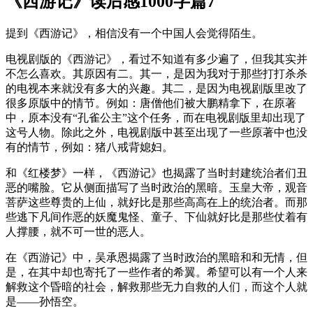
《西游记》读后感1000字篇7
提到《西游记》，相信没有一个中国人会觉得陌生。
电视剧版的《西游记》，看过不知道有多少遍了，但我其实并
不怎么喜欢。其原因有二。其一，是因为我对于那些打打杀杀
的电视本来就没有多大的兴趣。其二，是因为电视剧版里改了
很多原版中的情节。例如：唐僧他们被大鹏精拿下，在原著
中，原本没有“孔雀公主”这个任务，而在电视剧版里却出现了
这号人物。除此之外，电视剧版中甚至出现了一些原著中也没
有的情节，例如：猪八戒背媳妇。
和《红楼梦》一样，《西游记》也揭露了当时封建统治者们丑
恶的嘴脸。它从侧面描写了当时政治的黑暗。玉皇大帝，观音
菩萨这些尊贵的上仙，就好比是那些高高在上的统治者。而那
些逃下凡间作恶的妖魔鬼怪、童子、下仙就好比是那些仗着有
人撑腰，就不可一世的恶人。
在《西游记》中，吴承恩揭露了当时政治的黑暗和和无情，但
是，在其中却也寄托了一些作者的希翼。希望可以有一个人来
解救这个昏暗的社会，解救那些无力自救的人们，而这个人就
是——孙悟空。