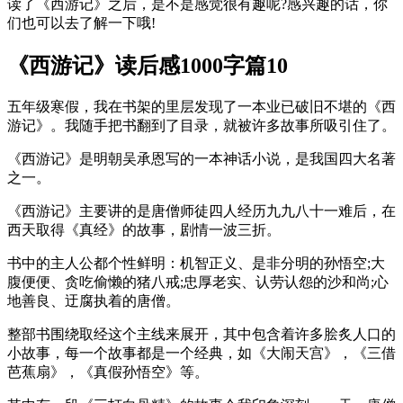
读了《西游记》之后，是不是感觉很有趣呢?感兴趣的话，你
们也可以去了解一下哦!
《西游记》读后感1000字篇10
五年级寒假，我在书架的里层发现了一本业已破旧不堪的《西
游记》。我随手把书翻到了目录，就被许多故事所吸引住了。
《西游记》是明朝吴承恩写的一本神话小说，是我国四大名著
之一。
《西游记》主要讲的是唐僧师徒四人经历九九八十一难后，在
西天取得《真经》的故事，剧情一波三折。
书中的主人公都个性鲜明：机智正义、是非分明的孙悟空;大
腹便便、贪吃偷懒的猪八戒;忠厚老实、认劳认怨的沙和尚;心
地善良、迂腐执着的唐僧。
整部书围绕取经这个主线来展开，其中包含着许多脍炙人口的
小故事，每一个故事都是一个经典，如《大闹天宫》，《三借
芭蕉扇》，《真假孙悟空》等。