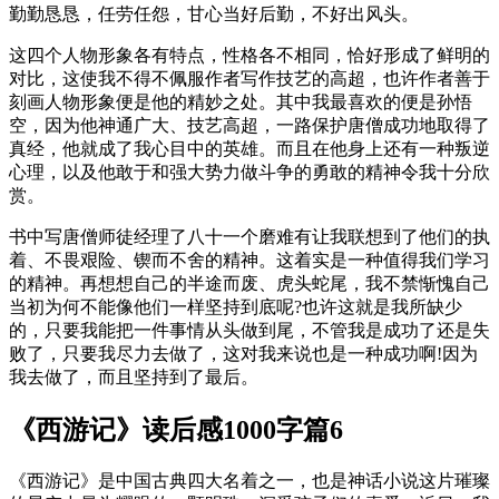
勤勤恳恳，任劳任怨，甘心当好后勤，不好出风头。
这四个人物形象各有特点，性格各不相同，恰好形成了鲜明的
对比，这使我不得不佩服作者写作技艺的高超，也许作者善于
刻画人物形象便是他的精妙之处。其中我最喜欢的便是孙悟
空，因为他神通广大、技艺高超，一路保护唐僧成功地取得了
真经，他就成了我心目中的英雄。而且在他身上还有一种叛逆
心理，以及他敢于和强大势力做斗争的勇敢的精神令我十分欣
赏。
书中写唐僧师徒经理了八十一个磨难有让我联想到了他们的执
着、不畏艰险、锲而不舍的精神。这着实是一种值得我们学习
的精神。再想想自己的半途而废、虎头蛇尾，我不禁惭愧自己
当初为何不能像他们一样坚持到底呢?也许这就是我所缺少
的，只要我能把一件事情从头做到尾，不管我是成功了还是失
败了，只要我尽力去做了，这对我来说也是一种成功啊!因为
我去做了，而且坚持到了最后。
《西游记》读后感1000字篇6
《西游记》是中国古典四大名着之一，也是神话小说这片璀璨