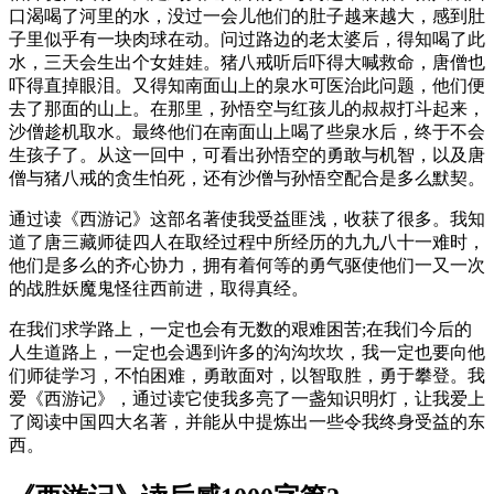
口渴喝了河里的水，没过一会儿他们的肚子越来越大，感到肚
子里似乎有一块肉球在动。问过路边的老太婆后，得知喝了此
水，三天会生出个女娃娃。猪八戒听后吓得大喊救命，唐僧也
吓得直掉眼泪。又得知南面山上的泉水可医治此问题，他们便
去了那面的山上。在那里，孙悟空与红孩儿的叔叔打斗起来，
沙僧趁机取水。最终他们在南面山上喝了些泉水后，终于不会
生孩子了。从这一回中，可看出孙悟空的勇敢与机智，以及唐
僧与猪八戒的贪生怕死，还有沙僧与孙悟空配合是多么默契。
通过读《西游记》这部名著使我受益匪浅，收获了很多。我知
道了唐三藏师徒四人在取经过程中所经历的九九八十一难时，
他们是多么的齐心协力，拥有着何等的勇气驱使他们一又一次
的战胜妖魔鬼怪往西前进，取得真经。
在我们求学路上，一定也会有无数的艰难困苦;在我们今后的
人生道路上，一定也会遇到许多的沟沟坎坎，我一定也要向他
们师徒学习，不怕困难，勇敢面对，以智取胜，勇于攀登。我
爱《西游记》，通过读它使我多亮了一盏知识明灯，让我爱上
了阅读中国四大名著，并能从中提炼出一些令我终身受益的东
西。