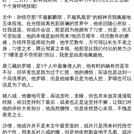
个个身怀绝技呢!
文中：孙悟空那”不服麒麟辖，不服凤凰管”的精神另我佩服地
五体投地。在光怪陆离色彩斑斓的世界中，他依旧随心所欲，
任我逍遥。你或许会说，那是因为他拥有了72变，但是，你又
可否知道，他的本领是如何而来?他历尽艰辛，经历数年的磨
难，方得拜菩提师祖为师，他学艺数年，方可得以长生不老之
身，72变之术，腾云驾雾之本领。他那里比我们付出的努力少
了?哪里是不劳而获?所以，我更是由衷地佩服他。
唐三藏的罗嗦，是5个人中最像僧人的，他有时的确有些是非
不分，但毕竟也是因为过于仁慈，他的佛悟，应该也是达到一
个高境界的。他罗嗦，但是他做事总是为他人想，罗嗦也可以
说是为了他人。
猪八戒，他傻地可爱，虽说贪吃，贪睡，但也并未放弃漫漫取
经路，依旧坚持到了最后，或者也正是这坚持不懈，让我们对
他的评价大有加分，他虽然懒惰，但是依然慧心未泯，不愧是
善意之士。
沙僧，他或许并不是本文中最受宠的，或许只是用来衬托悟空
的个性，用来反衬八戒的懒，但是他依然勤奋地平凡着。或许