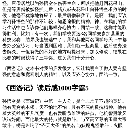
怪。唐僧居然以为孙悟空在伤害生命，所以把他赶回花果山。
但是等唐僧被妖怪抓走后，猪八戒去花果山向孙悟空求救的时
候，他毫不犹豫地答应了，最后唐僧获救了。是啊，我们应该
学习孙悟空的那种不计较，知恩途报的精神。神。在我们的学
习生活中也应该像他们那样齐心协力，团结一致。这样才能取
得胜利。比如：有一次，我们学校要选3名同学去参加县里的
科技比赛，结果我也被选中了，我和其他两名同学每天下午都
去办公室练习，每当遇到困难，我们就一起商量，然后想办法
去解决。一但有做的不好的地方就提出来，加以修改，结果在
比赛的时候获得了三等奖。这另我们十分开心。
《西游记》这本书对我的启发很大，它让我明白了做人要有坚
强的意志和宽容别人的精神，以及应齐心协力，团结一致。
《西游记》读后感1000字篇5
孙悟空是《西游记》中第一主人公，是个非常了不起的英雄。
他有无穷的本领，天不怕地不怕，具有不屈的反抗精神。他有
着大英雄的不凡气度，也有爱听恭维话的缺点。他机智勇敢又
诙谐好闹。而他最大的特点就是敢斗。与至高至尊的玉皇大帝
敢斗，楞是叫响了“齐天大圣”的美名;与妖魔鬼怪敢斗，火眼