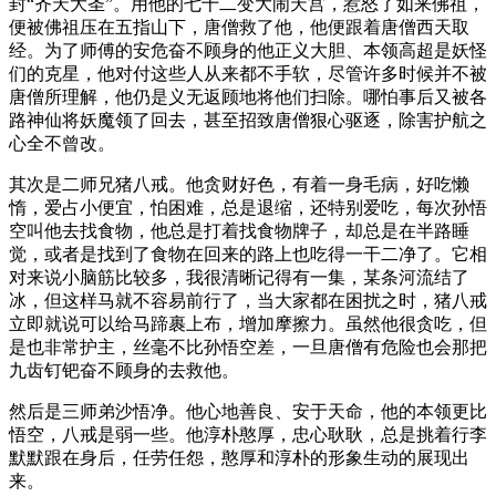
封“齐天大圣”。用他的七十二变大闹天宫，惹怒了如来佛祖，
便被佛祖压在五指山下，唐僧救了他，他便跟着唐僧西天取
经。为了师傅的安危奋不顾身的他正义大胆、本领高超是妖怪
们的克星，他对付这些人从来都不手软，尽管许多时候并不被
唐僧所理解，他仍是义无返顾地将他们扫除。哪怕事后又被各
路神仙将妖魔领了回去，甚至招致唐僧狠心驱逐，除害护航之
心全不曾改。
其次是二师兄猪八戒。他贪财好色，有着一身毛病，好吃懒
惰，爱占小便宜，怕困难，总是退缩，还特别爱吃，每次孙悟
空叫他去找食物，他总是打着找食物牌子，却总是在半路睡
觉，或者是找到了食物在回来的路上也吃得一干二净了。它相
对来说小脑筋比较多，我很清晰记得有一集，某条河流结了
冰，但这样马就不容易前行了，当大家都在困扰之时，猪八戒
立即就说可以给马蹄裹上布，增加摩擦力。虽然他很贪吃，但
是也非常护主，丝毫不比孙悟空差，一旦唐僧有危险也会那把
九齿钉钯奋不顾身的去救他。
然后是三师弟沙悟净。他心地善良、安于天命，他的本领更比
悟空，八戒是弱一些。他淳朴憨厚，忠心耿耿，总是挑着行李
默默跟在身后，任劳任怨，憨厚和淳朴的形象生动的展现出
来。