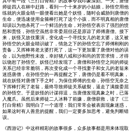
其中有一段《三打白骨精》的故事令我印象深刻。一天，唐僧
师徒四人在林中赶路，看到一个十来岁的小姑娘，孙悟空用他
练就的火眼金睛一眼便看出她是个妖怪，随时会威胁到唐僧的
生命，便迅速使用金箍棒打死了这个小孩，而不明真相的唐僧
却误以为他杀死了一个鲜活的生命，对孙悟空表示了强烈的愤
怒和责怪，孙悟空虽然非常委屈但还是原谅了师傅唐僧。接下
来，妖怪又故伎重演，变化成一个寻找女儿的老太婆，这又被
孙悟空的火眼金睛识破了，情急之下的孙悟空忘了师傅刚刚的
责备，又挥棒将老太婆打死了，这一下更加重了唐僧对他的误
会，以为他野性未改，幸好猪八戒和沙和尚的苦苦求情，才得
以饶恕了孙悟空。妖怪已经发现了，唐僧和孙悟空之间的师徒
关系已经非常脆弱，再次变化成一个寻找妻子和女儿的老翁来
迷惑唐僧，在孙悟空的一再提醒之下，唐僧仍是看不明真象，
就在妖怪对唐僧下手之时，为保住师傅的生命，孙悟空无奈之
下挥棒打死了老翁，最终导致师徒关系破裂，逼走了满腹委屈
的孙悟空。于是妖怪的计谋得逞，当唐僧发现真象之时，已落
入魔爪。虽然后来师徒二人冰释了前嫌，唐僧获救，读了《三
打白骨精》我明白了一个道理：我们常常会被表面现象迷惑，
如果这时有人善意的提醒，我们一定要多加思考，避免判断错
误。
《西游记》中这样精彩的故事很多，众多故事都是用来体现取