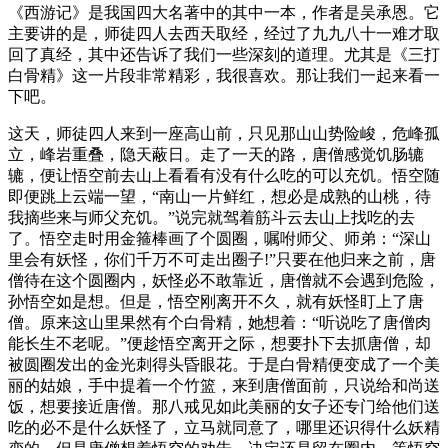
《西游记》是我国四大名著中的其中一本，作者是吴承恩。它
主要讲的是，师徒四人去西天取经，经过了九九八十一难才取
回了真经，其中还告诉了我们一些深刻的道理。尤其是《三打
白骨精》这一片段非常精彩，我很喜欢。那让我们一起来看一
下吧。
这天，师徒四人来到一座高山前，只见那山山势险峻，危峰孤
立，峰岩重叠，隐天蔽日。走了一天的路，唐僧感觉饥肠辘
辘，便让悟空前去山上看看有没有什么吃的可以充饥。悟空随
即便跳上云端一望，“南山一片鲜红，想必是成熟的山桃，待
我摘些来与师父充饥。”说完就驾着筋斗云去山上找吃的去
了。悟空走时用金箍棒画了个圆圈，嘱咐师父、师弟：“深山
里会有妖怪，你们千万不可走出圈子!”只要在他归来之前，唐
僧待在这个圆圈内，妖怪必不敢靠近，唐僧就不会遇到危险，
孙悟空如是想。但是，悟空刚离开不久，就有妖怪盯上了唐
僧。原来这山里果然有个白骨精，她想着：“听说吃了唐僧肉
能长生不老呢。”便趁悟空离开之际，想要扑下去抓唐僧，却
被圆圈发出的金光刺得头昏眼花。于是白骨精便变成了一个美
丽的姑娘，手中提着一个竹篮，来到唐僧面前，只说给和尚送
饭，想要接近唐僧。那八戒见如此美丽的女子还专门给他们送
吃的必不是什么妖怪了，立马就同意了，哪里还识得什么妖精