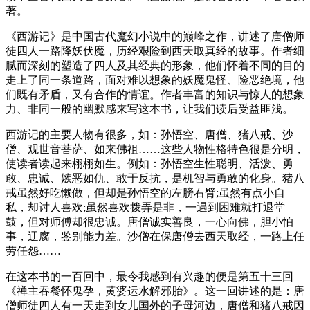
著。
《西游记》是中国古代魔幻小说中的巅峰之作，讲述了唐僧师
徒四人一路降妖伏魔，历经艰险到西天取真经的故事。作者细
腻而深刻的塑造了四人及其经典的形象，他们怀着不同的目的
走上了同一条道路，面对难以想象的妖魔鬼怪、险恶绝境，他
们既有矛盾，又有合作的情谊。作者丰富的知识与惊人的想象
力、非同一般的幽默感来写这本书，让我们读后受益匪浅。
西游记的主要人物有很多，如：孙悟空、唐僧、猪八戒、沙
僧、观世音菩萨、如来佛祖……这些人物性格特色很是分明，
使读者读起来栩栩如生。例如：孙悟空生性聪明、活泼、勇
敢、忠诚、嫉恶如仇、敢于反抗，是机智与勇敢的化身。猪八
戒虽然好吃懒做，但却是孙悟空的左膀右臂;虽然有点小自
私，却讨人喜欢;虽然喜欢拨弄是非，一遇到困难就打退堂
鼓，但对师傅却很忠诚。唐僧诚实善良，一心向佛，胆小怕
事，迂腐，鉴别能力差。沙僧在保唐僧去西天取经，一路上任
劳任怨……
在这本书的一百回中，最令我感到有兴趣的便是第五十三回
《禅主吞餐怀鬼孕，黄婆运水解邪胎》。这一回讲述的是：唐
僧师徒四人有一天走到女儿国外的子母河边，唐僧和猪八戒因