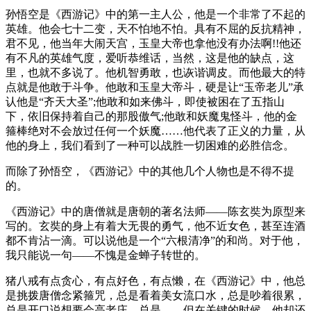
孙悟空是《西游记》中的第一主人公，他是一个非常了不起的
英雄。他会七十二变，天不怕地不怕。具有不屈的反抗精神，
君不见，他当年大闹天宫，玉皇大帝也拿他没有办法啊!!他还
有不凡的英雄气度，爱听恭维话，当然，这是他的缺点，这
里，也就不多说了。他机智勇敢，也诙谐调皮。而他最大的特
点就是他敢于斗争。他敢和玉皇大帝斗，硬是让“玉帝老儿”承
认他是“齐天大圣”;他敢和如来佛斗，即使被困在了五指山
下，依旧保持着自己的那股傲气;他敢和妖魔鬼怪斗，他的金
箍棒绝对不会放过任何一个妖魔……他代表了正义的力量，从
他的身上，我们看到了一种可以战胜一切困难的必胜信念。
而除了孙悟空，《西游记》中的其他几个人物也是不得不提
的。
《西游记》中的唐僧就是唐朝的著名法师——陈玄奘为原型来
写的。玄奘的身上有着大无畏的勇气，他不近女色，甚至连酒
都不肯沾一滴。可以说他是一个“六根清净”的和尚。对于他，
我只能说一句——不愧是金蝉子转世的。
猪八戒有点贪心，有点好色，有点懒，在《西游记》中，他总
是挑拨唐僧念紧箍咒，总是看着美女流口水，总是吵着很累，
总是开口说想要会高老庄，总是……但在关键的时候，他却还