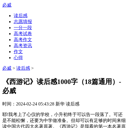
必威
读后感
志愿填报
一分一段
高考试卷
高考作文
高考资讯
作文
心得
必威
>
读后感
>
《西游记》读后感1000字（18篇通用）-
必威
时间：
2024-02-24 05:43:28
新华
读后感
耶!我考上了心仪的学校，小升初终于可以告一段落了。可还
是不能松懈，还要为中学做准备。但却可以有足够的时间来细
读中国古代四大名著原著。《西游记》是我看的第一本名著原