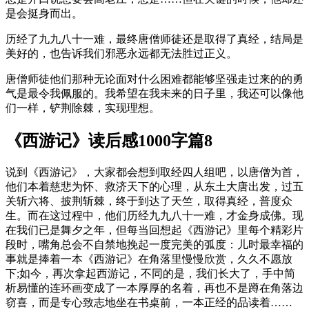
是会挺身而出。
历经了九九八十一难，最终唐僧师徒还是取得了真经，结局是
美好的，也告诉我们邪恶永远都无法胜过正义。
唐僧师徒他们那种无论面对什么困难都能够坚强走过来的的勇
气是最令我佩服的。我希望在我未来的日子里，我还可以像他
们一样，铲荆除棘，实现理想。
《西游记》读后感1000字篇8
说到《西游记》，大家都会想到取经四人组吧，以唐僧为首，
他们本着慈悲为怀、救济天下的心理，从东土大唐出发，过五
关斩六将、披荆斩棘，终于到达了天竺，取得真经，普度众
生。而在这过程中，他们历经九九八十一难，才金身成佛。现
在我们已是舞夕之年，但每当回想起《西游记》里每个精彩片
段时，嘴角总会不自禁地挽起一度完美的弧度：儿时最幸福的
事就是捧着一本《西游记》在角落里慢慢欣赏，久久不愿放
下;如今，再次拿起西游记，不同的是，我们长大了，手中简
析易懂的连环画变成了一本厚厚的名着，再也不是蹲在角落边
窃喜，而是专心致志地坐在书桌前，一本正经的品读着……