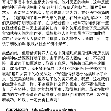
寄托了罗贯中老先生极大的情感。他对天庭的挑衅，这种反叛
的精神正是在明朝那个腐 败的社会所缺乏的朝气。而罗贯中
本人，面对黑暗的现实，想必也是无能为力。在孙悟空张扬的
背后，我们读到了那一声无奈的叹息。
在对天庭的描写中，我
们又读到了明朝的影子。在取经过程中，经常可以看到有一些
妖怪仗着自己与天上某某神仙有一定的关系或是拿了天上某某
宝物就在人间为非作歹。我想那些人间的官员也不过如此吧，
借自己身后有大人物给自己撑腰，就为非作歹，鱼肉百姓，导
致了朝政的腐 败以及社会经济不景气。
虽然如此，但唐僧师徒四人在途中所遇到妖魔鬼怪时无所畏惧
的精神依然深深打动了我，由于师徒四人团结一心，不畏艰
险，最后终于如愿以偿，取得了真经。再想想自己的半途而
废、虎 头蛇尾，我不禁惭愧自己为何不能像他们一样坚持到
底呢?也许罗贯中的心灵深处，依然坚信邪 恶永远战胜不了正
义，这完美的结局，也表达了他的美好祝愿。我想，这在我们
的生活中也是一样，不论遇到什么样的困难，都不要轻易放
弃，只有坚持，我们才能战胜困难，取得胜利的。虽然在取得
成功的过程中会遭遇许多磨难，但是战胜困难的过程，就孕育
着成功。所以，一定要勇往直前!