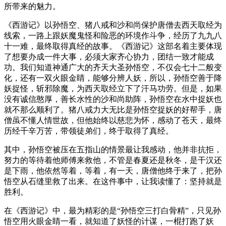
所带来的魅力。
《西游记》以孙悟空、猪八戒和沙和尚保护唐僧去西天取经为
线索，一路上跟妖魔鬼怪和险恶的环境作斗争，经历了九九八
十一难，最终取得真经的故事。《西游记》这部名着主要体现
了想要办成一件大事，必须大家齐心协力，团结一致才能成
功。我们知道神通广大的齐天大圣孙悟空，不仅会七十二般变
化，还有一双火眼金睛，能够分辨人妖，所以，孙悟空善于降
妖捉怪，斩邪除魔，为西天取经立下了汗马功劳。但是，如果
没有诚信憨厚，善长水性的沙和尚助阵，孙悟空在水中捉妖也
就不那么顺利了。猪八戒力大无比是孙悟空捉妖的好帮手，唐
僧虽不懂人情世故，但他始终以慈悲为怀，感动了苍天，最终
历经千辛万苦，带领徒弟们，终于取得了真经。
其中，孙悟空被压在五指山的情景最让我感动，他并非抗拒，
努力的等待着他师傅来救他，不管是春夏还是秋冬，是干汉还
是下雨，他依然等着，等着，有一天，唐僧他终于来了，把孙
悟空从石缝里救了出来。在这件事中，让我读懂了：坚持就是
胜利。
在《西游记》中，最为精彩的是“孙悟空三打白骨精”，只见孙
悟空用火眼金睛一看，就知道了妖怪的计谋，一棍打跑了妖