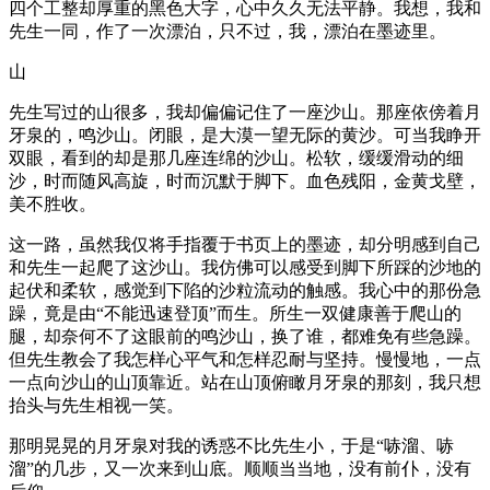
四个工整却厚重的黑色大字，心中久久无法平静。我想，我和
先生一同，作了一次漂泊，只不过，我，漂泊在墨迹里。
山
先生写过的山很多，我却偏偏记住了一座沙山。那座依傍着月
牙泉的，鸣沙山。闭眼，是大漠一望无际的黄沙。可当我睁开
双眼，看到的却是那几座连绵的沙山。松软，缓缓滑动的细
沙，时而随风高旋，时而沉默于脚下。血色残阳，金黄戈壁，
美不胜收。
这一路，虽然我仅将手指覆于书页上的墨迹，却分明感到自己
和先生一起爬了这沙山。我仿佛可以感受到脚下所踩的沙地的
起伏和柔软，感觉到下陷的沙粒流动的触感。我心中的那份急
躁，竟是由“不能迅速登顶”而生。所生一双健康善于爬山的
腿，却奈何不了这眼前的鸣沙山，换了谁，都难免有些急躁。
但先生教会了我怎样心平气和怎样忍耐与坚持。慢慢地，一点
一点向沙山的山顶靠近。站在山顶俯瞰月牙泉的那刻，我只想
抬头与先生相视一笑。
那明晃晃的月牙泉对我的诱惑不比先生小，于是“哧溜、哧
溜”的几步，又一次来到山底。顺顺当当地，没有前仆，没有