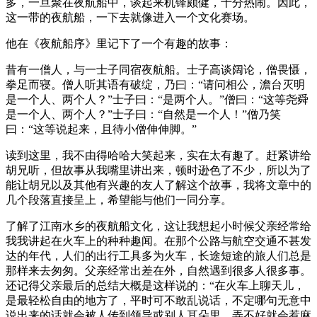
多，一旦聚在夜航船中，谈起来机锋颇健，十分热闹。因此，
这一带的夜航船，一下去就像进入一个文化赛场。
他在《夜航船序》里记下了一个有趣的故事：
昔有一僧人，与一士子同宿夜航船。士子高谈阔论，僧畏慑，
拳足而寝。僧人听其语有破绽，乃曰：“请问相公，澹台灭明
是一个人、两个人？”士子曰：“是两个人。”僧曰：“这等尧舜
是一个人、两个人？”士子曰：“自然是一个人！”僧乃笑
曰：“这等说起来，且待小僧伸伸脚。”
读到这里，我不由得哈哈大笑起来，实在太有趣了。赶紧讲给
胡兄听，但故事从我嘴里讲出来，顿时逊色了不少，所以为了
能让胡兄以及其他有兴趣的友人了解这个故事，我将文章中的
几个段落直接呈上，希望能与他们一同分享。
了解了江南水乡的夜航船文化，这让我想起小时候父亲经常给
我我讲起在火车上的种种趣闻。在那个公路与航空交通不甚发
达的年代，人们的出行工具多为火车，长途短途的旅人们总是
那样来去匆匆。父亲经常出差在外，自然遇到很多人很多事。
还记得父亲最后的总结大概是这样说的：“在火车上聊天儿，
是最轻松自由的地方了，平时可不敢乱说话，不定哪句无意中
说出来的话就会被人传到领导或别人耳朵里，弄不好就会惹麻