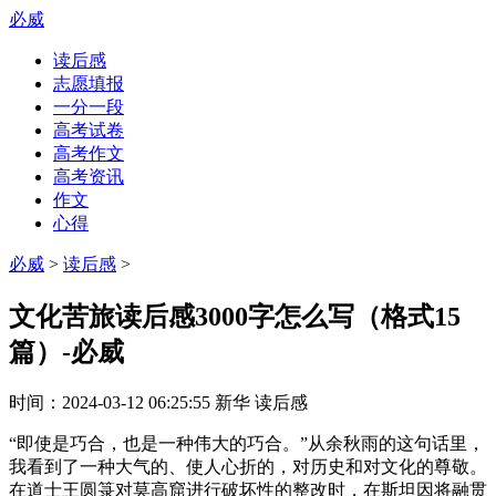
必威
读后感
志愿填报
一分一段
高考试卷
高考作文
高考资讯
作文
心得
必威
>
读后感
>
文化苦旅读后感3000字怎么写（格式15
篇）-必威
时间：
2024-03-12 06:25:55
新华
读后感
“即使是巧合，也是一种伟大的巧合。”从余秋雨的这句话里，
我看到了一种大气的、使人心折的，对历史和对文化的尊敬。
在道士王圆箓对莫高窟进行破坏性的整改时，在斯坦因将融贯