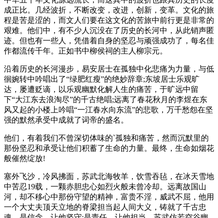
成正比。几经波折，不断改变，改进，创新，变革。文化的旅
程是苦是涩的，而文人们要在这文化的苦旅中前行更是非常的
艰难。他们中，有不少人沉没在了历史的长河中，从此销声匿
迹。但也有一些人，凭借着自身的坚忍与顽强成功了，每名佳
作都流传千年。正如书中柳侯祠的主人柳宗元。
沿着历史的长河漫步，易安居士在孤独中化悲痛为力量，与低
徊婉转中吟唱出了“绿肥红瘦”的绝妙辞章;东坡居士乐观旷
达，屡遭贬谪，以乐观幽默化解人生的痛苦，于旷远中留
下“大江东去浪淘尽”的千古绝唱;远离了春花秋月的李煜在东
风又起的小楼上吟唱“一江春水向东流”的悲歌，万千愁怨在坚
强的默然承受中成就了词帝的盛名。
他们，有着我们不曾深切体味的`孤独和痛苦，然而沉默里的
那份坚忍和承受让他们积蓄了生命的力量。最终，生命如烟花
般催然绽放!
塞外飞沙，冷风拂面，苏武北海牧羊，饮雪吞毡，在冰天雪地
中苦忍19载，一颗赤胆忠心如烈火般未曾冷却。远离故国山
河，却不移心中那份守望的精神，富贵不淫，威武不屈，他用
一个大丈夫顶天立地的脊梁担当起人间大义，铸就了千古忠
魂。是信念，让他坚守;是责任，让他担当。苏武仿若空谷幽