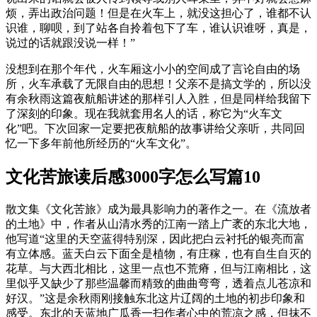
烦，弄出政治问题！但是在火车上，就没这担心了，谁都不认
识谁，聊呗，到了站各自拎着包下了车，谁认识谁呀，真是，
说过的话就跟没说一样！”
没想到在那个年代，火车厢这小小的空间成了言论自由的场
所，火车承载了无限自由的思想！父亲不是搞文学的，所以没
有余秋雨这篇夜航船讲述的那样引人入胜，但是同样给我留下
了深刻的印象。现在我就套用名人的话，称它为“火车文
化”吧。下次回家一定要把夜航船的故事讲给父亲听，共同回
忆一下多年前他所经历的“火车文化”。
文化苦旅读后感3000字怎么写篇10
散文集《文化苦旅》成为最具影响力的著作之一。在《流放者
的土地》中，作者从山清水秀的江南一踏上广袤的东北大地，
他写道“这里的天空蓝得特别深，因此把白云衬托的银亮而富
有立体感。蓝天白云下面全是植物，有庄稼，也有自生自灭的
花草。与大西北相比，这里一点也不荒瘠，但与江南相比，这
里似乎又缺少了那些温馨而精致的曲曲弯弯，透着点儿苍凉和
好汉。”这是余秋雨刚接触东北这片辽阔的土地的初步印象和
感受。东北的天蓝地广瓜香一扫作者心中的荒凉之感，但抹不