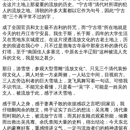
去这片土地上那凝重的流放的历史。“宁古塔”清代对所谓的犯
人的流放之地。清朝的许多大案都以它作为句号，因此“宁古
塔”三个再平常不过的字，
成了全国官员和文士最不吉利的符咒，而“宁古塔”所在地就是
今天的牡丹江市宁安县。我生于斯，长于斯，四年的大学生活
又在荒地东京城度过。在这片浸透流放文化的古老土地上，历
史的痕迹在我心中，只不过是渤海古寺庙中那座古朴的唐代石
灯塔，至于“南国佳人多塞北，中原名士半辽阳”这种被流人充
斥的文化，我是知之甚少。
那日，游雪堡，参观大型雪雕“流放文化”。只见三个清代装扮
得文化人，两人对坐一方桌两侧，一人站立中间，目视前方。
三人左旁边利者的巨大雪墙上，龙飞凤舞写着一句话。可惜我
不识书法。不能完全看懂，只是看一“吴”字，可能是一姓吴的
文人，被流放于此，感于冰天雪地，
感于罪人之身，感于妻离子散的依据感叹之言吧!回家后，我
仔细翻阅余的散文，终于证实了自己的想法：吴兆骞，清代康
熙时期的人士，被流放宁古塔，而其好友顾贞观紧所能，倾囊
而出救出吴兆骞。余氏查阅大量的史料，得出结论：今天东北
人的豪爽好客，重感情讲义气，一定与流放者们的精神遗留有