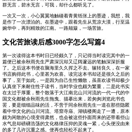
群无言，碧水无言，可我，却什么都听见了。
一次又一次，小心翼翼地触碰着青黄纸张上的墨迹，我想，我
是作了一次漂泊的。在墨迹中，跟着先生从荒凉大漠，行至温
婉华中，再到精致的江南。一路颠簸，一场苦旅。
文化苦旅读后感3000字怎么写篇4
第一次读得这本书时日已经颇久了，只记得当时读完其中的一
篇便已被余秋雨先生严肃深沉却又辽阔邃远的笔触深深折服
了。之后这本书便在脑海里久久挥之不去。辗转良久，在一家
书店购得此书，心里甚为欢喜。读完这本书却还是很久之后的
事了，至于如此，一是因为自己生性懒散，虽喜欢读书却极少
认真坐下来耐住性子读书，当时学业也颇为繁重，二是此书实
在太过于厚重，整个散落于大江南北山川河流的一代一代的中
国文化都被余秋雨先生拖曳、描摹出来，若匆匆浏览此书也
罢，要是细细品味的活，不啻于同余秋雨先生一道在那些隐匿
着中华文化的山川河流、塔窟寺庙、湖镇楼阁走了一遭，原本
颇为闲散的心境变得肃然，也会被这些扑面而来的还带着些山
水气息却磅礴浩荡的文化格律压抑的灵魂一紧，心头便没由来
的多了几许沉重之感。便再也轻松不起来了。