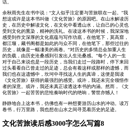
话。
余秋雨先生在书中说：“文人似乎注定要与苦旅联在一起。”我
想这或许是这本书叫做《文化苦旅》的原因吧。在山水解读历
史，在历史中解读文化，在文化中看透山水，让自己的心灵也
受到文化的熏染，精神的洗礼。在读这本书的时候，我深深地
感受到作文深厚的文化底蕴与写作功底，在他笔下，莫高窟，
都江堰，藏书阁都是如此的与众不同，在他笔下，那些过往的
历史，就像是一幅凄美的画卷。“对历史的多情总会加重人生
的负载，由历史沧桑感到引发出人生沦桑感。”每个人的一生
对于自己来说也是一段历史，当我们走过一段路时，停下来回
过头看看自己曾走过的足迹，总会有着这样或那样的遗憾，而
我们也在这遗憾中，坎坷中寻找这人生的真谛，这便是我读
《文化苦旅》获得的最强烈的感受。或许，我还未完全领悟作
者的深意。或许，我还未真正读透这本书的内涵。然而，《文
化苦旅》一起苦苦的悲怆奏响时代的绝响，警世亦憾人！
静静地合上这本书，仿佛也有一种想要游历山水的冲动。读万
卷书，行万里路，我也想在山水之间寻觅着历史的足迹。
文化苦旅读后感3000字怎么写篇8