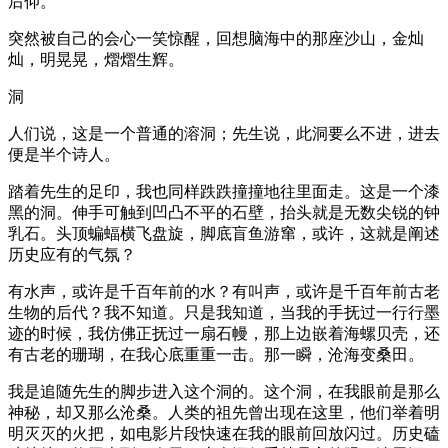
后仰。
突然被自己的会心一笑惊醒，回想脑海中的那座沙山，金灿
灿，明晃晃，熠熠生辉。
洞
人们说，这是一个普通的溶洞；先生说，此洞要么不进，进去
便是半个诗人。
踏着先生的足印，我也同样跌跌撞撞地往里面走。这是一个漆
黑的洞。伸手可触到凹凸不平的石壁，抬头就是无数尖锐的钟
乳石。头顶蝙蝠横飞盘旋，脚底盲鱼游窜，或许，这就是阐述
历史应有的气氛？
有水声，或许是千百年前的水？有叫声，或许是千百年前古老
生物的后代？我不知道。只是我知道，当我的手抚过一行行墨
迹的时候，我仿佛正抚过一扇石幔，那上边嵌着海螺贝壳，还
有古老的珊瑚，在我心底重重一击。那一瞬，沧海变桑田。
我是追随先生的脚步进入这个洞的。这个洞，在我眼前是那么
神秘，却又那么沧桑。人类的祖先曾出现在这里，他们举着明
明灭灭的火把，如电影片段快速在我的眼前回放闪过。历史磕