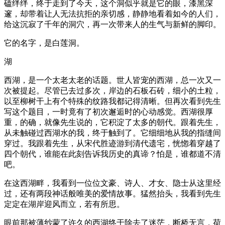
磕绊绊，终于走到了今天，这个洞似乎就是它的眼，漆黑深
邃，却带着让人无法抗拒的亲切感，静静地看着如今的人们，
给这沉寂了千年的洞穴，再一次带来人的生气与新鲜的脚印。
它的名字，是白莲洞。
湖
西湖，是一个太老太老的话题。世人皆宠的西湖，总一次又一
次被提起。尽管已去过多次，岸边的石板石砖，细小的土粒，
以至柳树干上有个特殊的纹路我都记得清晰。但再次看到先生
写这个题目，一时竟有了初次邂逅时的心动感觉。西湖很厚
重，的确，就像先生说的，它积淀了太多的朝代。跟着先生，
从未触碰过西湖水的我，终于触到了。它细细地从我的指缝间
穿过。我跟着先生，从宋代胜迹游到清代遗宅，恍惚着穿越了
四个朝代，谁能在此刻告诉我历史的真谛？怕是，谁都道不清
吧。
在这西湖畔，我看到一位位文豪、诗人、才女、隐士从这里经
过，还有两段神话般唯美的爱情故事。猛然抬头，我看到先生
定定在湖岸迎风而立，若有所思。
眼前那被薄纱蒙了许久的西湖终于除去了迷茫，断桥无言，荷