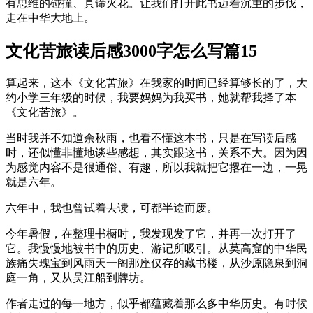
有思维的碰撞、真谛火花。让我们打开此书迈着沉重的步伐，
走在中华大地上。
文化苦旅读后感3000字怎么写篇15
算起来，这本《文化苦旅》在我家的时间已经算够长的了，大
约小学三年级的时候，我要妈妈为我买书，她就帮我择了本
《文化苦旅》。
当时我并不知道余秋雨，也看不懂这本书，只是在写读后感
时，还似懂非懂地谈些感想，其实跟这书，关系不大。因为因
为感觉内容不是很通俗、有趣，所以我就把它撂在一边，一晃
就是六年。
六年中，我也曾试着去读，可都半途而废。
今年暑假，在整理书橱时，我发现发了它，并再一次打开了
它。我慢慢地被书中的历史、游记所吸引。从莫高窟的中华民
族痛失瑰宝到风雨天一阁那座仅存的藏书楼，从沙原隐泉到洞
庭一角，又从吴江船到牌坊。
作者走过的每一地方，似乎都蕴藏着那么多中华历史。有时候