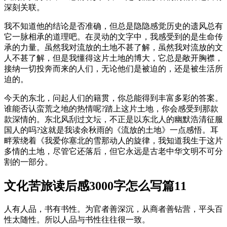
深刻关联。
我不知道他的结论是否准确，但总是隐隐感觉历史的遗风总有
它一脉相承的道理吧。在灵动的文字中，我感受到的是生命传
承的力量。虽然我对流放的土地不甚了解，虽然我对流放的文
人不甚了解，但是我懂得这片土地的博大，它总是敞开胸襟，
接纳一切投奔而来的人们，无论他们是被迫的，还是被生活所
迫的。
今天的东北，问起人们的籍贯，你总能得到丰富多彩的答案。
谁能否认蛮荒之地的热情呢?踏上这片土地，你会感受到那款
款深情的。东北风刮过文坛，不正是以东北人的幽默浩清征服
国人的吗?这就是我读余秋雨的《流放的土地》一点感悟。耳
畔萦绕着《我爱你塞北的雪那动人的旋律，我知道我生于这片
多情的土地，尽管它还落后，但它永远是古老中华文明不可分
割的一部分。
文化苦旅读后感3000字怎么写篇11
人有人品，书有书性。为官者善深沉，从商者善钻营，平头百
性太随性。所以人品与书性往往很一致。