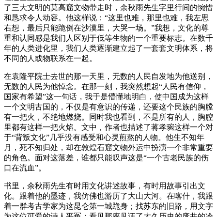
了三大文明的莫高窟文物带走时，余秋雨先生字里行间的惋惜
和恳求令人动容。他这样说：“这里也难，那里也难，我左思
右想，最后只能跪倒在沙漠里，大哭一场。”我想，文化的尊
重和认同感是我们人区别于低等生物的一个重要标志。在数千
年的人类进化里，我们人类逐渐建立起了一套套文明体系，将
不同的人或物联系在一起。
在袁隆平院士去世的那一天里，无数的人民自发地为他送别，
无数的人民为他悼念。在那一刻，我突然想起“人民有信仰，
国家有希望”这一句话，我于是懵懂地明白，使中国成为这样
一个文明古国的，不仅是有意识的传递，还要这个民族的胸膛
有一把火，不绝地燃烧。同时我也看到，不是所有的人，胸腔
里都有这样一把火焰。文中，作者也描述了蒋孝琬这样一个对
于“背叛文化”几乎没有感受和心灵煎熬的人物。他生不知年
月，死不知归处，却在敦煌石窟文物外运中扮演一个非常重要
的角色。面对这落差，谁都只能叹声这是“一个古老民族的伤
口在流血”。
书里，余秋雨先生有时用文化讲述故事，有时用故事引出文
化。跟着他的墨迹，我仿佛也游历了大山大河。在喀什，我跟
着一群考古学家为这昆仑第一城跪身；找苏东的旧路，用文字
为这位可爱的诗人平冤；看见那座见证了太久历史的废井的冷