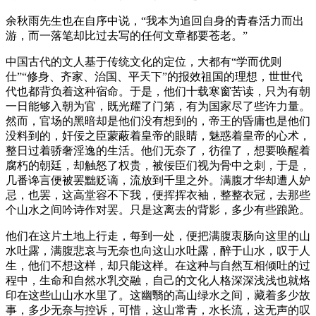
余秋雨先生也在自序中说，“我本为追回自身的青春活力而出
游，而一落笔却比过去写的任何文章都要苍老。”
中国古代的文人基于传统文化的定位，大都有“学而优则
仕”“修身、齐家、治国、平天下”的报效祖国的理想，世世代
代也都背负着这种宿命。于是，他们十载寒窗苦读，只为有朝
一日能够入朝为官，既光耀了门第，有为国家尽了些许力量。
然而，官场的黑暗却是他们没有想到的，帝王的昏庸也是他们
没料到的，奸佞之臣蒙蔽着皇帝的眼睛，魅惑着皇帝的心术，
整日过着骄奢淫逸的生活。他们无奈了，彷徨了，想要唤醒着
腐朽的朝廷，却触怒了权贵，被佞臣们视为骨中之刺，于是，
几番谗言便被罢黜贬谪，流放到千里之外。满腹才华却遭人妒
忌，也罢，这高堂容不下我，便挥挥衣袖，整整衣冠，去那些
个山水之间吟诗作对罢。只是这离去的背影，多少有些踉跄。
他们在这片土地上行走，每到一处，便把满腹衷肠向这里的山
水吐露，满腹悲哀与无奈也向这山水吐露，醉于山水，叹于人
生，他们不想这样，却只能这样。在这种与自然互相倾吐的过
程中，生命和自然水乳交融，自己的文化人格深深浅浅也就烙
印在这些山山水水里了。这幽翳的高山绿水之间，藏着多少故
事，多少无奈与控诉，可惜，这山常青，水长流，这无声的叹