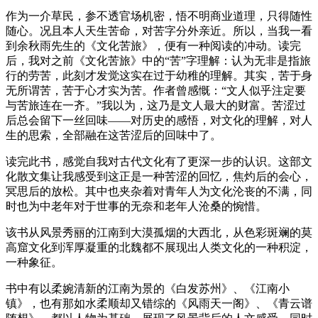
作为一介草民，参不透官场机密，悟不明商业道理，只得随性
随心。况且本人天生苦命，对苦字分外亲近。所以，当我一看
到余秋雨先生的《文化苦旅》，便有一种阅读的冲动。读完
后，我对之前《文化苦旅》中的“苦”字理解：认为无非是指旅
行的劳苦，此刻才发觉这实在过于幼稚的理解。其实，苦于身
无所谓苦，苦于心才实为苦。作者曾感慨：“文人似乎注定要
与苦旅连在一齐。”我以为，这乃是文人最大的财富。苦涩过
后总会留下一丝回味——对历史的感悟，对文化的理解，对人
生的思索，全部融在这苦涩后的回味中了。
读完此书，感觉自我对古代文化有了更深一步的认识。这部文
化散文集让我感受到这正是一种苦涩的回忆，焦灼后的会心，
冥思后的放松。其中也夹杂着对青年人为文化沦丧的不满，同
时也为中老年对于世事的无奈和老年人沧桑的惋惜。
该书从风景秀丽的江南到大漠孤烟的大西北，从色彩斑斓的莫
高窟文化到浑厚凝重的北魏都不展现出人类文化的一种积淀，
一种象征。
书中有以柔婉清新的江南为景的《白发苏州》、《江南小
镇》，也有那如水柔顺却又错综的《风雨天一阁》、《青云谱