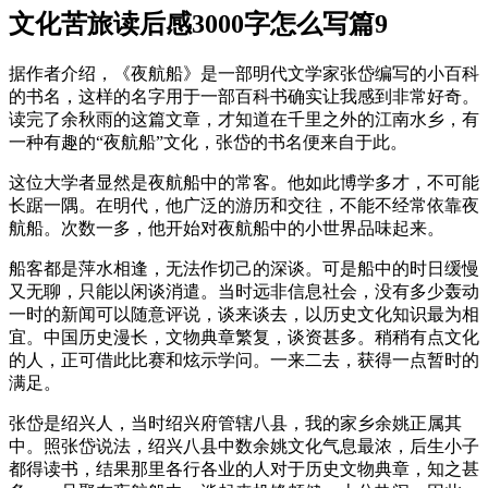
文化苦旅读后感3000字怎么写篇9
据作者介绍，《夜航船》是一部明代文学家张岱编写的小百科
的书名，这样的名字用于一部百科书确实让我感到非常好奇。
读完了余秋雨的这篇文章，才知道在千里之外的江南水乡，有
一种有趣的“夜航船”文化，张岱的书名便来自于此。
这位大学者显然是夜航船中的常客。他如此博学多才，不可能
长踞一隅。在明代，他广泛的游历和交往，不能不经常依靠夜
航船。次数一多，他开始对夜航船中的小世界品味起来。
船客都是萍水相逢，无法作切己的深谈。可是船中的时日缓慢
又无聊，只能以闲谈消遣。当时远非信息社会，没有多少轰动
一时的新闻可以随意评说，谈来谈去，以历史文化知识最为相
宜。中国历史漫长，文物典章繁复，谈资甚多。稍稍有点文化
的人，正可借此比赛和炫示学问。一来二去，获得一点暂时的
满足。
张岱是绍兴人，当时绍兴府管辖八县，我的家乡余姚正属其
中。照张岱说法，绍兴八县中数余姚文化气息最浓，后生小子
都得读书，结果那里各行各业的人对于历史文物典章，知之甚