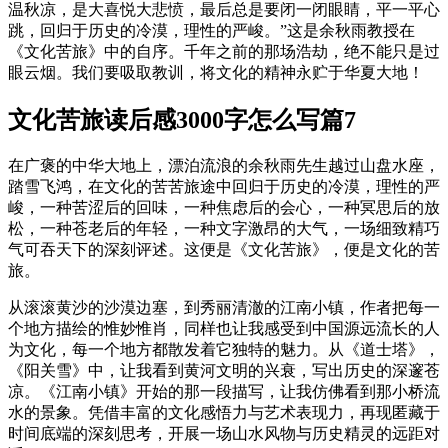
温秋凉，是大喜悦大悲愤，最后总是要闭一闭眼睛，平一平心
跳，回归于历史的冷漠，理性的严峻。”这是余秋雨教授在
《文化苦旅》中的自序。千年之前的那场浩劫，绝不能只是过
眼云烟。我们要吸取教训，将文化的精神永贮于华夏大地！
文化苦旅读后感3000字怎么写篇7
在广褒的中华大地上，漂泊流浪的余秋雨先生越过山盘水座，
踏雪飞鸿，在文化的苦苦旅途中回归于历史的冷漠，理性的严
峻，一种苦涩后的回味，一种焦虑后的会心，一种冥思后的放
松，一种苍老后的年轻，一种文字激昂的大气，一场细致精巧
气可吞天下的深刻评述。这便是《文化苦旅》，便是文化的苦
旅。
从滚滚黄沙的沙漠边塞，到秀丽清澈的江南小镇，作者把每一
个地方描绘的惟妙惟肖，同样也让我感受到中国源远流长的人
为文化，每一个地方都散发着它独特的魅力。从《道士塔》，
《阳关雪》中，让我看到黄河文明的兴衰，写出历史的深邃苍
凉。《江南小镇》开始的那一段描写，让我仿佛看到那小桥流
水的景象。凭借丰富的文化感悟力与艺术表现力，再现匿藏于
时间底端的深刻思考，开展一场山水风物与历史精灵的远距对