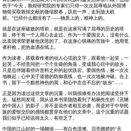
伤于“今天，敦煌研究院的专家们只得一次次屈辱地从外国博
物馆买取敦煌文献的微缩胶卷，叹息一声，走到放大机
前。”已经什么都没有了——物质上的，精神上的。
就是在这座破败的塔前，就是在这座写满了屈辱的历史的塔
前，终于有一个人用心去走过。作为一个爱国文人，没有什么
比卖国求荣更被他厌恶的了。在这身心俱痛的苦旅中，他用笔
者杆枪，把热血洒在纸上。
作为读者，搭载着作者的动人心弦的文字，跟着他一起笑，一
起哭，不经意间把一个个生僻的角落，变成我心目中的故乡，
只是总伴随着些许意料之外的起伏跌宕。爱国热情，被一次次
地唤起；心中关于道德的防御底线，也一次次地被冲破。合上
书，留下一个黯然神伤的我，和心中念念不忘的“故乡”……
正是因为读过这些文章的沉重，叫我很难有办法把阅读坚持下
去。猛然间发现，我从这本书里隐隐看到了柏杨先生的《丑陋
的中国人》的影子，并不是说作者相互抄袭，而是对于中华民
族的爱恨交织的感情都贯穿在他们的文章中。这个沉重的话题
我们似乎已经说得太久，有些乏了。
中国的江山好的一塌糊涂——有白色浪滩、贝壳拥挤的“天