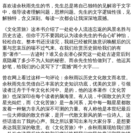
喜欢读余秋雨先生的书，先生总是将自己独特的见解溶于文字
中，领导读者理解问题，思辨问题。先生的文字逻辑性强，见
解独特，含义深刻。每读一次都会让我深深地震撼。
《文化苦旅》这本书介绍了一处处令人流连忘返的风景名胜与
历史古迹。但你千万不要因此认为读余先生的书会心旷神怡，
轻松自在。整本书还没读完，我就已经被民族意识唤醒后的沉
重与悲哀压的喘不过气来。在我们欣赏历史留给我们的有
形“著作”——古迹时？谁又会去潜心探究这一处处古迹背后到
底隐藏了多少不为人知的秘密。而余先生恰恰做到了。他运其
妙笔，给我们的心灵写下了“震撼”两个大字......
曾在网上看过这样一句评论：余秋雨以历史文化散文而名世。
余秋雨先生凭借自己丰富的文史知识功底，优美的文辞，引领
读者泛舟于千年文化长河中。是的，他的这本著作《文化苦
旅》也深深印在每个读者的脑海里。有人说，中国散文的天空
星光灿烂，而《文化苦旅》是一条河系，其中每一颗星星都散
发着一种魅力非凡的深不可测的力量。有人称他是本世纪最后
一位大师级的散文作家，是开一代散文新风的第一位诗人。这
些话道出了我的心声。我之所以要写出来与大家分享，是想要
表达我至深的敬意。在《文化苦旅》中，余秋雨展现给我们那