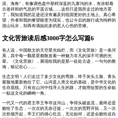
涯、海角”，有像调色盘中那样深蓝的九寨沟的水，有浓郁着
古老祥和的气息的平遥古城……这些只是我所走过的地方罢
了，我知道我的足迹还没有遍及到祖国更好的土地上。真心希
望，作者和我的奢望能变为现实，也让今后的旅行成为纯粹的
游山玩水，别再布满如此多的惹人心伤的苦难。
文化苦旅读后感3000字怎么写篇6
有人说，中国散文的天空星光灿烂，而《文化苦旅》是一条河
系，其中每一颗星星都散发着一种魅力非凡的深不可测的光
晕。《文化苦旅》，展现给我的是那一处处古迹，一句句的教
诲，铭记在心……
生态文明！人们走过了多少文化的弯路，终于灰头土脸、青头
紫脸地重新抱住了它。山河是人类文化的基础，是中华文化的
生存底线。只有在山河中找寻人生的路，才能用短暂的生命贴
一贴这文化的嶙峋一角。
一代又一代的君主帝王争夺这河山，争得头破血流，最终还是
败给了生态，一次次的无奈迁徙，一次次的荒野开拓，又一次
次炊烟升起，帝王们的雄心壮志，无论如何，还是会败给这自