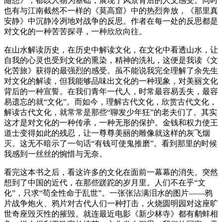
随想》，都以人物为基础，展现了风景背后的人文感受。同时
也有与江南截然不一样的《莫高窟》中的热烈奔放，《那里真
安静》中沉静冷冽地对战争的反思。作者在每一处的反思都是
对文化的一种苦苦探寻，一种欣欣向往。
在山水解读历史，在历史中解读文化，在文化中看透山水，让
自我的心灵也受到文化的熏染，精神的洗礼，这便是我读《文
化苦旅》获得的最强烈的感受。虽不能说我完全理解了余先生
对文化的解读，但我能够品味出文化的一种现象，对美丽文化
背后的一种宣誓。在我们青年一代人，时常最容易丢失，最容
易遗忘的就“文化”。而如今，理解古代文化，欣赏古代文化，
解读古代文化，就常常是那些“聊发少年狂”的老夫们了。其实
这才是对文化的一种传承，一种无形的保护。金钱和权力使王
道士变得如此的残忍，让一尊尊美丽的雕像就这样的灰飞烟
灭。这无不暗示了一句话“有钱可使鬼推磨”。看到那里的时候
我感到一丝丝的惋惜与无奈。
看完这本书之后，看这许多的文化在面前一幕幕的消失。突然
想到了中国的近代，在那些蹉跎的岁月里。人们不在乎“文
化”，只求“苟全性命于乱世”。一张张沾满泪水的图片——鸦
片战争炮火、鸦片对古代人们一种打击，火烧圆明园对这座旷
世奇座毁灭性的摧毁。就连最近电影《新少林寺》都有鹬蚌相