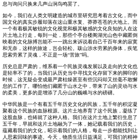
息与询问只换来几声山涧鸟鸣罢了。
如今，我们在人类文明建造的城市里研究思考着古文化，而中
国文化的真实步履却落在这山重水复、莽莽苍苍的大地上。而
一个有着极其敏锐的文化视觉和极其敏感的文化良知的人在这
片土地上行走，每到一处，那些个亭台楼阁湖光山色中藏匿倒
映着的文化脉搏岂能不一一跳出来诉说着自己千百年来的寂寞
和无奈，这样的旅途，岂会轻松。跋山涉水劳累的身体，疾笔
思索劳累了灵魂，不正是一场“苦旅”吗。
历史总是严肃的，维系着一个民族灵魂发展以及走向的文化也
是轻率不了的，当我们从历史当中寻找文化存留下来的脚印的
时候，这无疑会变成最严肃枯燥甚至有些沉闷却又丝毫不敢懈
怠的工作了。哪怕他们藏匿于山水之中，带来了山的灵动与水
的柔美，更多的是增添了几分山的巍峨与水的磅礴。
中华民族是一个有着五千年历史文化的民族，五千年的积淀凝
聚着这个民族的血脉根源。这片土地养育了这个民族，凝练了
这股血脉，也铸就了这种人格。我们在这片土地上繁衍生息了
五千年，早就和这片土地融为了一体，她记载着我们的历史，
蕴藏着我们的文化，昭示着我们的人格，每走一步都能找到让
人思索回味的事迹。今天，物质生活日益满足，可我们的精神