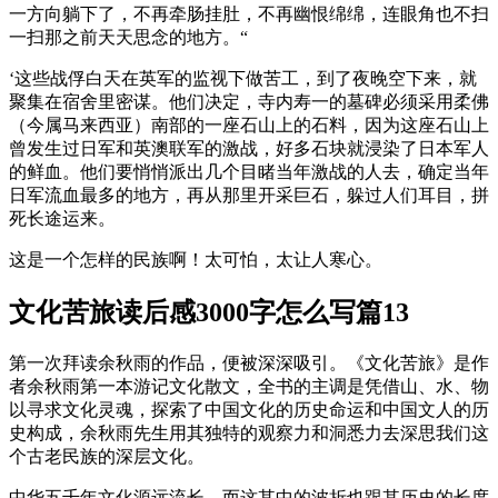
一方向躺下了，不再牵肠挂肚，不再幽恨绵绵，连眼角也不扫
一扫那之前天天思念的地方。“
‘这些战俘白天在英军的监视下做苦工，到了夜晚空下来，就
聚集在宿舍里密谋。他们决定，寺内寿一的墓碑必须采用柔佛
（今属马来西亚）南部的一座石山上的石料，因为这座石山上
曾发生过日军和英澳联军的激战，好多石块就浸染了日本军人
的鲜血。他们要悄悄派出几个目睹当年激战的人去，确定当年
日军流血最多的地方，再从那里开采巨石，躲过人们耳目，拼
死长途运来。
这是一个怎样的民族啊！太可怕，太让人寒心。
文化苦旅读后感3000字怎么写篇13
第一次拜读余秋雨的作品，便被深深吸引。《文化苦旅》是作
者余秋雨第一本游记文化散文，全书的主调是凭借山、水、物
以寻求文化灵魂，探索了中国文化的历史命运和中国文人的历
史构成，余秋雨先生用其独特的观察力和洞悉力去深思我们这
个古老民族的深层文化。
中华五千年文化源远流长，而这其中的波折也跟其历史的长度