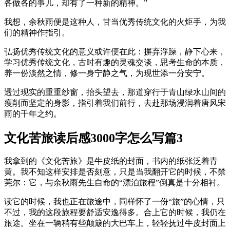
各做各的事儿，却有了一种新的精神。”
我想，余秋雨便是这种人，甘当优秀传统文化的火炬手，为我
们的精神作指引。
弘扬优秀传统文化的意义或许便在此：摒弃浮躁，静下心来，
学习优秀传统文化，古时有趣的灵魂交谈，思考生命的本质，
养一份淡然之情，修一身宁静之气，为现世添一分安宁。
透过现实的重重纱窗，抬头望去，那道穿行于青山绿水山间的
瘦削而坚定的身影，指引着我们前行，去赴那场浸润着唐风宋
雨的千年之约。
文化苦旅读后感3000字怎么写篇3
我拿到的《文化苦旅》是牛皮纸的封面，书内的纸张泛着青
黄。我不知这样安排是否刻意，只是当我翻开它的时候，不禁
莞尔：它，与余秋雨先生自命的“漂泊旅程”倒真是十分相衬。
读它的时候，我也正在旅途中，同样怀了一份“旅”的心情，只
不过，我的这段旅程要舒适安逸得多。合上它的时候，我仍在
旅途。坐在一辆稍有些颠簸的大巴车上，轻轻抚过牛皮封面上