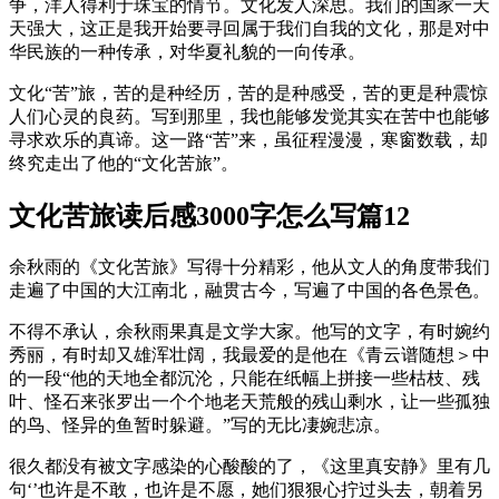
争，洋人得利于珠宝的情节。文化发人深思。我们的国家一天
天强大，这正是我开始要寻回属于我们自我的文化，那是对中
华民族的一种传承，对华夏礼貌的一向传承。
文化“苦”旅，苦的是种经历，苦的是种感受，苦的更是种震惊
人们心灵的良药。写到那里，我也能够发觉其实在苦中也能够
寻求欢乐的真谛。这一路“苦”来，虽征程漫漫，寒窗数载，却
终究走出了他的“文化苦旅”。
文化苦旅读后感3000字怎么写篇12
余秋雨的《文化苦旅》写得十分精彩，他从文人的角度带我们
走遍了中国的大江南北，融贯古今，写遍了中国的各色景色。
不得不承认，余秋雨果真是文学大家。他写的文字，有时婉约
秀丽，有时却又雄浑壮阔，我最爱的是他在《青云谱随想＞中
的一段“他的天地全都沉沦，只能在纸幅上拼接一些枯枝、残
叶、怪石来张罗出一个个地老天荒般的残山剩水，让一些孤独
的鸟、怪异的鱼暂时躲避。”写的无比凄婉悲凉。
很久都没有被文字感染的心酸酸的了，《这里真安静》里有几
句‘’也许是不敢，也许是不愿，她们狠狠心拧过头去，朝着另