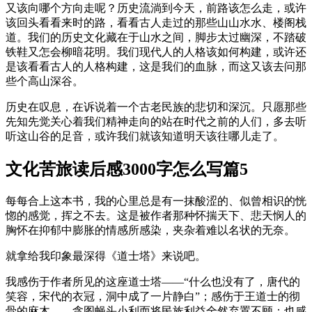
又该向哪个方向走呢？历史流淌到今天，前路该怎么走，或许
该回头看看来时的路，看看古人走过的那些山山水水、楼阁栈
道。我们的历史文化藏在于山水之间，脚步太过幽深，不踏破
铁鞋又怎会柳暗花明。我们现代人的人格该如何构建，或许还
是该看看古人的人格构建，这是我们的血脉，而这又该去问那
些个高山深谷。
历史在叹息，在诉说着一个古老民族的悲切和深沉。只愿那些
先知先觉关心着我们精神走向的站在时代之前的人们，多去听
听这山谷的足音，或许我们就该知道明天该往哪儿走了。
文化苦旅读后感3000字怎么写篇5
每每合上这本书，我的心里总是有一抹酸涩的、似曾相识的恍
惚的感觉，挥之不去。这是被作者那种怀揣天下、悲天悯人的
胸怀在抑郁中膨胀的情感所感染，夹杂着难以名状的无奈。
就拿给我印象最深得《道士塔》来说吧。
我感伤于作者所见的这座道士塔——“什么也没有了，唐代的
笑容，宋代的衣冠，洞中成了一片静白”；感伤于王道士的彻
骨的麻木——贪图蝇头小利而将民族利益全然弃置不顾；也感