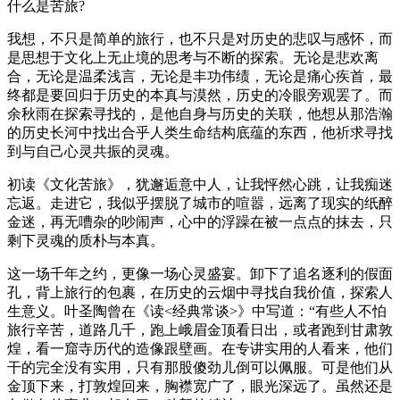
什么是苦旅?
我想，不只是简单的旅行，也不只是对历史的悲叹与感怀，而
是思想于文化上无止境的思考与不断的探索。无论是悲欢离
合，无论是温柔浅言，无论是丰功伟绩，无论是痛心疾首，最
终都是要回归于历史的本真与漠然，历史的冷眼旁观罢了。而
余秋雨在探索寻找的，是他自身与历史的关联，他想从那浩瀚
的历史长河中找出合乎人类生命结构底蕴的东西，他祈求寻找
到与自己心灵共振的灵魂。
初读《文化苦旅》，犹邂逅意中人，让我怦然心跳，让我痴迷
忘返。走进它，我似乎摆脱了城市的喧嚣，远离了现实的纸醉
金迷，再无嘈杂的吵闹声，心中的浮躁在被一点点的抹去，只
剩下灵魂的质朴与本真。
这一场千年之约，更像一场心灵盛宴。卸下了追名逐利的假面
孔，背上旅行的包裹，在历史的云烟中寻找自我价值，探索人
生意义。叶圣陶曾在《读<经典常谈>》中写道：“有些人不怕
旅行辛苦，道路几千，跑上峨眉金顶看日出，或者跑到甘肃敦
煌，看一窟寺历代的造像跟壁画。在专讲实用的人看来，他们
干的完全没有实用，只有那股傻劲儿倒可以佩服。可是他们从
金顶下来，打敦煌回来，胸襟宽广了，眼光深远了。虽然还是