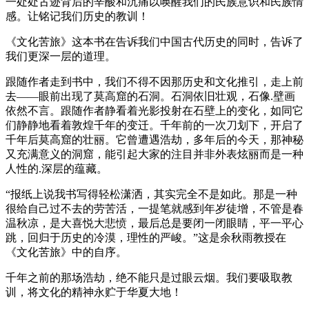
一处处古迹背后的辛酸和沉痛以唤醒我们的民族意识和民族情
感。让铭记我们历史的教训！
《文化苦旅》这本书在告诉我们中国古代历史的同时，告诉了
我们更深一层的道理。
跟随作者走到书中，我们不得不因那历史和文化推引，走上前
去——眼前出现了莫高窟的石洞。石洞依旧壮观，石像.壁画
依然不言。跟随作者静看着光影投射在石壁上的变化，如同它
们静静地看着敦煌千年的变迁。千年前的一次刀划下，开启了
千年后莫高窟的壮丽。它曾遭遇浩劫，多年后的今天，那神秘
又充满意义的洞窟，能引起大家的注目并非外表炫丽而是一种
人性的.深层的蕴藏。
“报纸上说我书写得轻松潇洒，其实完全不是如此。那是一种
很给自己过不去的劳苦活，一提笔就感到年岁徒增，不管是春
温秋凉，是大喜悦大悲愤，最后总是要闭一闭眼睛，平一平心
跳，回归于历史的冷漠，理性的严峻。”这是余秋雨教授在
《文化苦旅》中的自序。
千年之前的那场浩劫，绝不能只是过眼云烟。我们要吸取教
训，将文化的精神永贮于华夏大地！