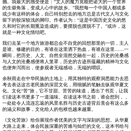
撼。我最大的感受便是：“文人的魔力竟能把诺大的一个世界
的生僻角落，变成人心中的故乡。”我想每一个中国人都或多
或少有这样的体会，自己特别想去的地方总是古代文人与文化
留下的较深较浅的脚印。作者认为：“这是中国历史文化的悠
久和对它的长期熏染造成的，要摆脱也摆脱不了。”或许，这
就是一种文化情结吧。
我们去某一个地方旅游都总会不自觉的回想那里的一切，主人
是谁、修建的目的，有谁在这里洒下热血，有谁在这里……一
瞬间，把历史、人文、自然全混然交融在一起，历史的沧桑感
与人文的沧桑感便将人笼罩，历史的古迹所蕴藏的精神与文化
也便奔泻而出，使参观者无端感动，无端的喟叹。
余秋雨走在中华民族的土地上，用其独特的观察洞悉能力去思
考去表达这古老民族的深层文化，用细腻的笔触去纵观华夏文
化。文化“苦”旅，它不甘甜。苦苦的味道，透出了书页，让我
们读这本书更多了一道滋味。在读这本书之前，谁会想到，，
一处处令人流连忘返的风景名胜与历史古迹背后竟会有这么多
的涵义和故事，文化给人的包袱也越来越重。
《文化苦旅》给你展现作者优美的文字与深刻的思想。从华夏
大路上走来，体会民族深重的苦难与灿烂的文化，这本书给与