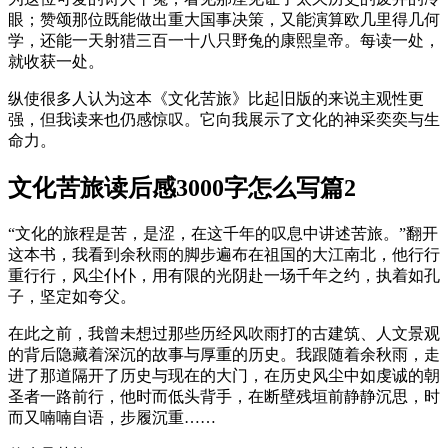
眼；赞颂那位既能做出重大国事决策，又能演算欧几里得几何
学，还能一天射猎三百一十八只野兔的康熙皇帝。每读一处，
就收获一处。
纵使很多人认为这本《文化苦旅》比起旧版的来说主观性更
强，但我读来也仍感惊叹。它向我展示了文化的神采奕奕与生
命力。
文化苦旅读后感3000字怎么写篇2
“文化的旅程是苦，是涩，在这千年的叹息中讲述苦旅。”翻开
这本书，我看到余秋雨的脚步遍布在祖国的大江南北，他行行
重行行，风尘仆仆，用有限的光阴赴一场千年之约，执着如孔
子，坚定如夸父。
在此之前，我曾未想过那些历经风吹雨打的古建筑、人文景观
的背后隐藏着深沉的故事与厚重的历史。我跟随着余秋雨，走
进了那道隔开了历史与现在的大门，在历史风尘中如虔诚的朝
圣者一路前行，他时而低头背手，在断壁残垣前静静沉思，时
而又喃喃自语，步履沉重……