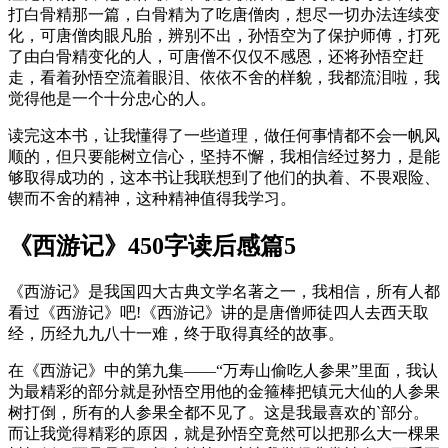
打白骨精那一篇，白骨精为了吃唐僧肉，想尽一切办法连续变
化，可唐僧肉眼凡胎，辨别不出，孙悟空为了保护师傅，打死
了由白骨精变化的人，可唐僧不仅仅不感恩，还将孙悟空赶
走，看着孙悟空流着眼泪、依依不舍的样貌，我都流泪啦，我
觉得他是一个十分忠心的人。
读完这本书，让我懂得了一些道理，做任何事情都不会一帆风
顺的，但只要能树立信心，坚持不懈，我相信经过努力，是能
够取得成功的，这本书让我联想到了他们的执着、不畏艰险、
锲而不舍的精神，这种精神值得我学习。
《西游记》450字读后感篇5
《西游记》是我国四大古典文学名著之一，我相信，所有人都
看过《西游记》吧!《西游记》讲的是唐僧师徒四人去西天取
经，历经九九八十一难，终于取得真经的故事。
在《西游记》中的第九集——“万寿山偷吃人参果”里面，我认
为最精彩的部分就是孙悟空用他的金箍棒把镇元大仙的人参果
树打倒，所有的人参果全都不见了。这是我最喜欢的`部分。
而让我觉得精彩的原因，就是孙悟空竟然可以把那么大一棵果