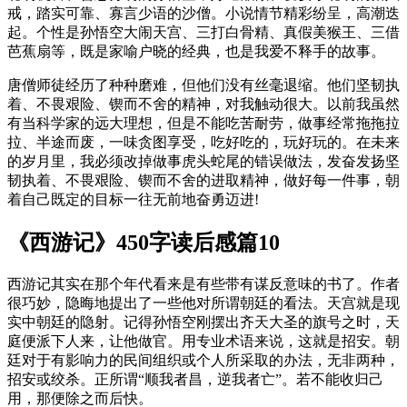
戒，踏实可靠、寡言少语的沙僧。小说情节精彩纷呈，高潮迭
起。个性是孙悟空大闹天宫、三打白骨精、真假美猴王、三借
芭蕉扇等，既是家喻户晓的经典，也是我爱不释手的故事。
唐僧师徒经历了种种磨难，但他们没有丝毫退缩。他们坚韧执
着、不畏艰险、锲而不舍的精神，对我触动很大。以前我虽然
有当科学家的远大理想，但是不能吃苦耐劳，做事经常拖拖拉
拉、半途而废，一味贪图享受，吃好吃的，玩好玩的。在未来
的岁月里，我必须改掉做事虎头蛇尾的错误做法，发奋发扬坚
韧执着、不畏艰险、锲而不舍的进取精神，做好每一件事，朝
着自己既定的目标一往无前地奋勇迈进!
《西游记》450字读后感篇10
西游记其实在那个年代看来是有些带有谋反意味的书了。作者
很巧妙，隐晦地提出了一些他对所谓朝廷的看法。天宫就是现
实中朝廷的隐射。记得孙悟空刚摆出齐天大圣的旗号之时，天
庭便派下人来，让他做官。用专业术语来说，这就是招安。朝
廷对于有影响力的民间组织或个人所采取的办法，无非两种，
招安或绞杀。正所谓“顺我者昌，逆我者亡”。若不能收归己
用，那便除之而后快。