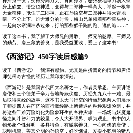
神摇身一变，变得身高万丈、青面獠牙，恶狠狠地举刀朝大圣
身上砍去。悟空也神通，变得与二郎神一样高大，举起一根擎
天金箍棒，抵住了二郎神。正在孙悟空与二郎神斗得天昏地
暗、不分上下、难舍难分的时候，梅山兄弟领着那些草头神，
一起向水帘洞冲杀过来，打的那些猴子跑的跑、逃的逃……”
读了这本书，我了解了大师兄的勇敢、二师兄的憨厚、三师兄
的勤劳、唐三藏的善良，是我受益匪浅，爱上了这本书!
《西游记》450字读后感篇9
读了《西游记》，我深有感触。尤其是曲折离奇的情节和唐僧
师徒稀奇古怪的经历让我印象深刻。
《西游记》是我国古代四大名著之一，作者吴承恩。主要讲述
唐僧和三个徒弟千辛万苦地降妖伏魔、历经九九八十一难、最
后取得真经的故事。这本书以天马行空的绮丽想象向人们展示
了师徒四人在茫茫的西行取经路上所遭遇的种种艰难险阻，并
将这些千难万险幻化为险象环生的各种灾难，一场场与妖魔鬼
怪之间斗智斗力的较量，令人大开眼界、叹为观止。书中的人
物形象个性鲜明，各具特色，有诚实善良、一心向佛的唐僧，
聪明机警、善恶分明的孙悟空，好吃懒做、爱耍小聪明的猪八