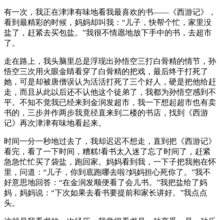
有一次，我正在津津有味地看我最喜欢的书——《西游记》，
看到最精彩的时候，妈妈却叫我：“儿子，快帮个忙，家里没
盐了，赶紧去买包盐。”我很不情愿地放下手中的书，去超市
了。
走在路上，我头脑里总是浮现出孙悟空三打白骨精的情节，孙
悟空三次用火眼金睛看穿了白骨精的把戏，最后终于打死了
她，可是却被唐僧误认为活活打死了三个好人，硬是把他给赶
走，而且从此以后还不认他这个徒弟了，我都为孙悟空感到不
平。不知不觉我已经来到金润发超市，我一下想起超市也有卖
书的，三步并作两步我竟径直来到二楼的书店，找到《西游
记》再次津津有味地看起来。
时间一分一秒地过去了，我却迟迟不想走，直到把《西游记》
看完，看了一下时间，糟糕!看书太入迷了忘了时间了，赶紧
急急忙忙买了袋盐，跑回家。妈妈看到我，一下子把我抱在怀
里，问道：“儿子，你到底跑哪去啦?妈妈担心死你了。”我不
好意思地回答：“在金润发顺便看了会儿书。”我把盐给了妈
妈，妈妈说：“下次如果去看书要提前和家长讲好。”我点点
头。