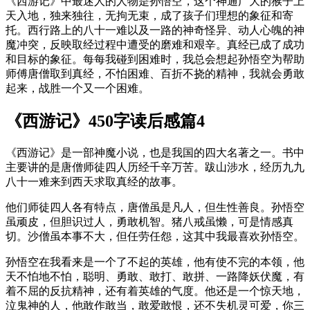
《西游记》中最迷人的人物是孙悟空，这个神通广大的猴子上
天入地，独来独往，无拘无束，成了孩子们理想的象征和寄
托。西行路上的八十一难以及一路的神奇怪异、动人心魄的神
魔冲突，反映取经过程中遭受的磨难和艰辛。真经已成了成功
和目标的象征。每每我碰到困难时，我总会想起孙悟空为帮助
师傅唐僧取到真经，不怕困难、百折不挠的精神，我就会勇敢
起来，战胜一个又一个困难。
《西游记》450字读后感篇4
《西游记》是一部神魔小说，也是我国的四大名著之一。书中
主要讲的是唐僧师徒四人历经千辛万苦。跋山涉水，经历九九
八十一难来到西天求取真经的故事。
他们师徒四人各有特点，唐僧虽是凡人，但生性善良。孙悟空
虽顽皮，但胆识过人，勇敢机智。猪八戒虽懒，可是情感真
切。沙僧虽本事不大，但任劳任怨，这其中我最喜欢孙悟空。
孙悟空在我看来是一个了不起的英雄，他有使不完的本领，他
天不怕地不怕，聪明、勇敢、敢打、敢拼、一路降妖伏魔，有
着不屈的反抗精神，还有着英雄的气度。他还是一个惊天地，
泣鬼神的人，他敢作敢当，敢爱敢恨，还不失机灵可爱，你三