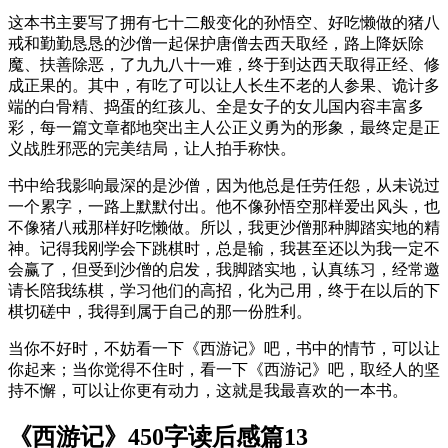
这本书主要写了拥有七十二般变化的孙悟空、好吃懒做的猪八
戒和勤勤恳恳的沙僧一起保护唐僧去西天取经，路上降妖除
魔、扶善除恶，了九九八十一难，终于到达西天取得正经、修
成正果的。其中，有吃了可以让人长生不老的人参果、诡计多
端的白骨精、捣蛋的红孩儿、全是女子的女儿国内容丰富多
彩，每一篇文章都地突出主人公正义勇为的形象，最终定是正
义战胜邪恶的完美结局，让人拍手称快。
书中给我影响最深的是沙僧，因为他总是任劳任怨，从未说过
一个累字，一路上默默付出。他不像孙悟空那样爱出风头，也
不像猪八戒那样好吃懒做。所以，我更沙僧那种脚踏实地的精
神。记得我刚学会下跳棋时，总是输，我甚至还以为我一定不
会赢了，但受到沙僧的启发，我脚踏实地，认真练习，经常邀
请长陪我练棋，学习他们的高招，化为己用，终于在以后的下
棋切磋中，我得到属于自己的那一份胜利。
当你不好时，不妨看一下《西游记》吧，书中的情节，可以让
你起来；当你觉得不住时，看一下《西游记》吧，取经人的坚
持不懈，可以让你更有动力，这就是我最喜欢的一本书。
《西游记》450字读后感篇13