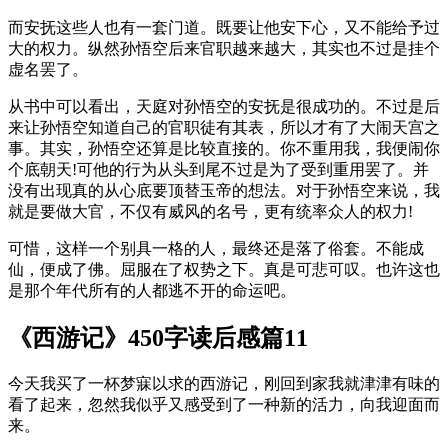
而安抚这些人也有一套门道。既要让他安下心，又不能给予过
大的权力。纵然孙悟空后来官职越来越大，其实也不过是挂个
虚名罢了。
从书中可以看出，天庭对孙悟空的安抚是很成功的。不过是后
来让孙悟空知道自己的官职徒有其表，所以才有了大闹天宫之
事。其实，孙悟空还算是比较直接的。你不重用我，我便闹你
个底朝天!可他的行为从头到尾不过是为了受到重用罢了。并
没有出现真的从心底要顶替玉帝的想法。对于孙悟空来说，我
就是要做大官，不仅有威风的名号，更有统率众人的权力!
可惜，这样一个别具一格的人，最终还是落了俗套。不能成
仙，便成了佛。屈服在了权势之下。真是可悲可叹。也许这也
是那个年代所有的人都逃不开的命运吧。
《西游记》450字读后感篇11
今天我买了一杯梦寐以求的西游记，刚回到家我就津津有味的
看了起来，忽然我似乎又感受到了一种新的活力，向我迎面而
来。