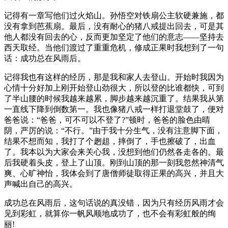
记得有一章写他们过火焰山。孙悟空对铁扇公主软硬兼施，都
没有拿到芭蕉扇。最后，没有耐心的猪八戒提出回去，可是其
他人都没有回去的心，反而更加坚定了他们的意志——坚持去
西天取经。当他们渡过了重重危机，修成正果时我想到了一句
话：成功总在风雨后。
记得我也有这样的经历，那是我和家人去登山。开始时我因为
心情十分好加上刚开始登山劲很大，所以登的比谁都快，可到
了半山腰的时候我越来越累，脚步越来越沉重了。结果我从第
一直线下降到倒数第一。我也像猪八戒一样打退堂鼓了，便对
爸爸说：“爸爸，可不可以不登了?”顿时，爸爸的脸色由晴
阴，严厉的说：“不行。”由于我十分生气，没有注意脚下面，
结果不想而知，我打了个趔趄，摔倒了，手也擦破了，出血
了。我本以为大家会来关心我，没想到他们仍然各走各的。最
后我硬着头皮，登上了山顶。刚到山顶的那一刻我忽然神清气
爽、心旷神怡，我体会到了唐僧师徒取得正果的高兴，并且大
声喊出自己的高兴。
成功总在风雨后，这句话说的真没错，因为只有经历风雨才会
见到彩虹，就算你一帆风顺地成功了，也不会有彩虹般的绚
丽!