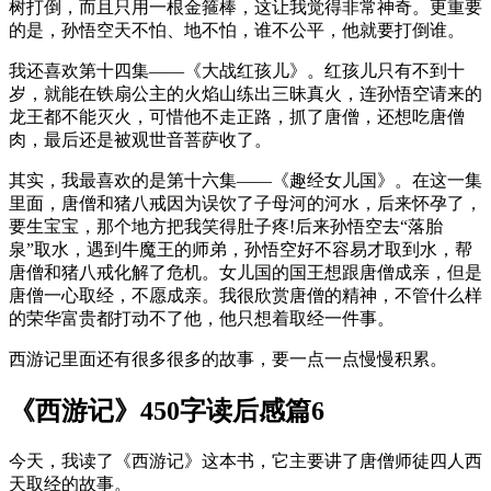
树打倒，而且只用一根金箍棒，这让我觉得非常神奇。更重要
的是，孙悟空天不怕、地不怕，谁不公平，他就要打倒谁。
我还喜欢第十四集——《大战红孩儿》。红孩儿只有不到十
岁，就能在铁扇公主的火焰山练出三昧真火，连孙悟空请来的
龙王都不能灭火，可惜他不走正路，抓了唐僧，还想吃唐僧
肉，最后还是被观世音菩萨收了。
其实，我最喜欢的是第十六集——《趣经女儿国》。在这一集
里面，唐僧和猪八戒因为误饮了子母河的河水，后来怀孕了，
要生宝宝，那个地方把我笑得肚子疼!后来孙悟空去“落胎
泉”取水，遇到牛魔王的师弟，孙悟空好不容易才取到水，帮
唐僧和猪八戒化解了危机。女儿国的国王想跟唐僧成亲，但是
唐僧一心取经，不愿成亲。我很欣赏唐僧的精神，不管什么样
的荣华富贵都打动不了他，他只想着取经一件事。
西游记里面还有很多很多的故事，要一点一点慢慢积累。
《西游记》450字读后感篇6
今天，我读了《西游记》这本书，它主要讲了唐僧师徒四人西
天取经的故事。