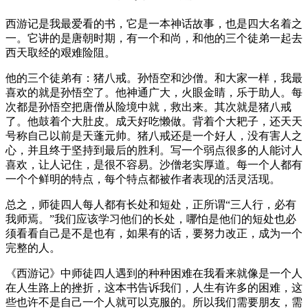
西游记是我最爱看的书，它是一本神话故事，也是四大名着之
一。它讲的是唐朝时期，有一个和尚，和他的三个徒弟一起去
西天取经的艰难险阻。
他的三个徒弟有：猪八戒。孙悟空和沙僧。和大家一样，我最
喜欢的就是孙悟空了。他神通广大，火眼金睛，乐于助人。每
次都是孙悟空把唐僧从险境中就，救出来。其次就是猪八戒
了。他鼓着个大肚皮。成天好吃懒做。背着个大耙子，还天天
号称自己以前是天蓬元帅。猪八戒还是一个好人，没有害人之
心，并且终于坚持到最后的胜利。写一个弱点很多的人能讨人
喜欢，让人记住，是很不容易。沙僧老实厚道。每一个人都有
一个个鲜明的特点，每个特点都被作者表现的活灵活现。
总之，师徒四人每人都有长处和短处，正所谓“三人行，必有
我师焉。”我们应该学习他们的长处，哪怕是他们的短处也必
须看看自己是不是也有，如果有的话，要努力改正，成为一个
完整的人。
《西游记》中师徒四人遇到的种种困难在我看来就像是一个人
在人生路上的挫折，这本书告诉我们，人生有许多的困难，这
些也许不是自己一个人就可以克服的。所以我们需要朋友，需