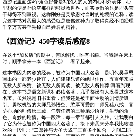
西游记里面这4个角色好像是写的人的人的内心和外表体，心
里想的便是孙悟空那样能够拯救世界，而实际做的只是埋头苦
干却得不到重视。这样刚好是吴承恩对当时的处境的诠释，读
完这本书对我最大的感受就是唐僧这种为了取得真经不怕经理
千辛万苦甚至丢掉自己姓名的精神。
《西游记》450字读后感篇8
在这个“加长版”假期中，何以解忧，唯有书籍。当我躺在床上
时，顺手拿来一本《西游记》，看了起来。
这本书因为内容的经典，被称为中国四大名著，是明代吴承恩
写出的一部老少皆宜，人们津津乐道的绝世佳作。五百年来被
无数人所称赞、被无数人所阅读、被无数人所推荐!再看到现
在，这本书是语文新课标必读名著，几乎都没有人没看过这本
名著。
虽然说是旧书重看，但我还是被里面生动的剧情所吸
引。勇敢机智的大师兄孙悟空、憨厚可爱的二师兄猪八戒、菩
萨心肠的师傅唐三藏、任劳任怨的三师弟沙悟净，生动的角
色、奇妙的剧情。每一段话，每一章节都引人入胜。让我明白
了它为什么被称为中国四大名著了。
接下来我来分享我比较喜
欢的一段吧：“二郎神与大圣大战了三百多个回合，之间二郎