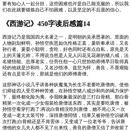
要有知心人一起分担，这些困难也许是自己能克服的，所以我
们在此就要锻炼自己不怕困难，以及坚定的不后退的信心。
《西游记》450字读后感篇14
西游记乃是我国四大名著之一，是明朝的吴承恩著的。里面的
人物刻划鲜明。孙悟空疾恶如仇性格正直，爰听奉承话，又名
孙行者。爰耍小聪明，贪吃，好色同时还有点自私，原先是天
上的天篷元帅，不用说当然是人见人闪花见花谢的猪八戒，法
名猪悟能。忠厚老实，任劳任怨一心只想协助师傅早日取得真
经的他就是沙和尚，又名沙悟净。兹悲为怀，善良，不畏艰险
还有点是非不分，那就是他们的师傅唐僧。
这部神话小说几乎讲各种妖魔鬼为长生不老要吃唐僧肉。使他
们师徒四人受尽种种苦难，在孙悟空猪八戒沙和尚的竭力保护
下，最终都化险为夷。令我映象最深的是三打白骨精。那白骨
精第一次化成一少女假装给唐僧送东西，其实是要吃唐僧，被
孙悟空看穿打跑了;再说白骨精没吃到唐僧，她不死心又一次
变成一老太太装可怜，深得唐僧同情，结果又被孙悟空识破再
次打跑;白骨精还是不肯罢休，又变成了一位老爷爷，告诉唐
僧他的女儿夫人都不见了出来找，善良的唐僧又信了并收留了