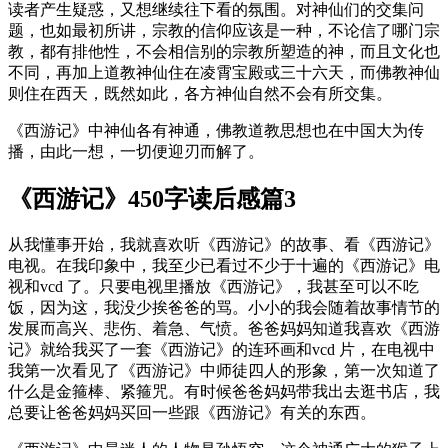
读者产生疑惑，又想继续往下看的氛围。
对神仙们的交集问
题，也如最初所讲，宗教的信仰应该是一种，不论信了哪门宗
教，都有排他性，不会相信别的宗教所塑造的神，而且文化也
不同，再加上道教神仙住在凌霄宝殿或三十六天，而佛教神仙
则住在西天，既然如此，各方神仙自然不会有所交集。
《西游记》中神仙各有神通，佛教道教思想也在中国大为传
播，由此一想，一切便迎刃而解了。
《西游记》450字读后感篇3
从我懂事开始，我就喜欢听《西游记》的故事、看《西游记》
电视。在我印象中，我至少已看过不少于十遍的《西游记》电
视和vcd 了。只要电视里播放《西游记》，我甚至可以不吃
饭，因为这，我没少挨爸爸的骂。小小的我会随着故事情节的
发展而高兴、悲伤、着急、气愤。爸爸妈妈知道我喜欢《西游
记》就给我买了一套《西游记》的连环画和vcd 片，在电视中
我第一次看见了《西游记》中师徒四人的形象，第一次知道了
什么是金箍棒、紧箍咒。有时候爸爸妈妈带我出去逛书店，我
总要让爸爸妈妈买回一些跟《西游记》有关的东西。