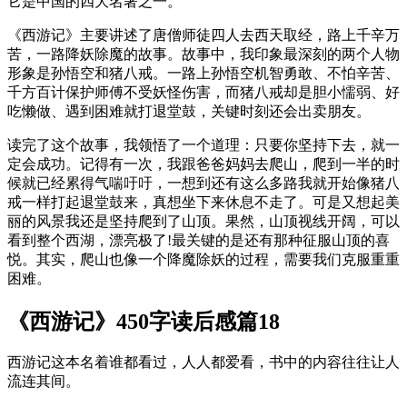
它是中国的四大名著之一。
《西游记》主要讲述了唐僧师徒四人去西天取经，路上千辛万
苦，一路降妖除魔的故事。故事中，我印象最深刻的两个人物
形象是孙悟空和猪八戒。一路上孙悟空机智勇敢、不怕辛苦、
千方百计保护师傅不受妖怪伤害，而猪八戒却是胆小懦弱、好
吃懒做、遇到困难就打退堂鼓，关键时刻还会出卖朋友。
读完了这个故事，我领悟了一个道理：只要你坚持下去，就一
定会成功。记得有一次，我跟爸爸妈妈去爬山，爬到一半的时
候就已经累得气喘吁吁，一想到还有这么多路我就开始像猪八
戒一样打起退堂鼓来，真想坐下来休息不走了。可是又想起美
丽的风景我还是坚持爬到了山顶。果然，山顶视线开阔，可以
看到整个西湖，漂亮极了!最关键的是还有那种征服山顶的喜
悦。其实，爬山也像一个降魔除妖的过程，需要我们克服重重
困难。
《西游记》450字读后感篇18
西游记这本名着谁都看过，人人都爱看，书中的内容往往让人
流连其间。