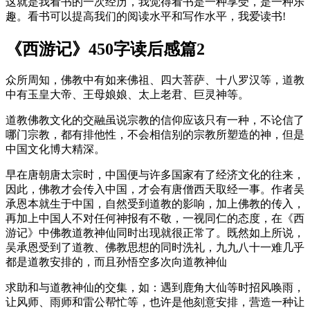
这就是我看书的一次经历，我觉得看书是一种享受，是一种乐
趣。看书可以提高我们的阅读水平和写作水平，我爱读书!
《西游记》450字读后感篇2
众所周知，佛教中有如来佛祖、四大菩萨、十八罗汉等，道教
中有玉皇大帝、王母娘娘、太上老君、巨灵神等。
道教佛教文化的交融
虽说宗教的信仰应该只有一种，不论信了
哪门宗教，都有排他性，不会相信别的宗教所塑造的神，但是
中国文化博大精深。
早在唐朝唐太宗时，中国便与许多国家有了经济文化的往来，
因此，佛教才会传入中国，才会有唐僧西天取经一事。作者吴
承恩本就生于中国，自然受到道教的影响，加上佛教的传入，
再加上中国人不对任何神报有不敬，一视同仁的态度，在《西
游记》中佛教道教神仙同时出现就很正常了。
既然如上所说，
吴承恩受到了道教、佛教思想的同时洗礼，九九八十一难几乎
都是道教安排的，而且孙悟空多次向道教神仙
求助和与道教神仙的交集，如：遇到鹿角大仙等时招风唤雨，
让风师、雨师和雷公帮忙等，也许是他刻意安排，营造一种让