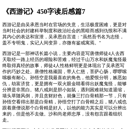
《西游记》450字读后感篇7
西游记是由吴承恩当时在官场的失意，生活极度困难，更是对
当时社会的封建科举制度和政治社会的黑暗而感到仇恨和不满
其内心的表达和宣泄，吴承恩自言道："虽然吾书名为志怪，
盖不专明鬼，实记人间变异，亦微有鉴戒寓焉。"
西游记是一部神话长篇小说，主要内容是写唐僧师徒4人去西
天取经一路上经历的艰险和苦难，经过千山万水和妖魔鬼怪最
终取得真经的故事，师徒4人性格鲜明更是体现出了吴承恩写
作的巧妙之处。唐僧性格顽固，带人仁慈，菩萨心肠，啰啰嗦
嗦极有耐心。孙悟空是我最喜欢的角色，他爱恨分明，嫉恶如
仇，劫富济贫，更是拥有一双火眼金睛看得出妖魔鬼怪，能够
分辨是非黑白。猪八戒则是胆小如鼠，遇到困难就知道退缩，
墙头草随风倒，并且贪财好色，就像三打白骨精那一节，只有
孙悟空看得出那是白骨精，孙悟空打了白骨精之后，猪八戒也
跟着唐僧说那个白骨精是好人，以他的能力其实是可以分辨出
来的，但是他不去做。沙和尚老师忠厚，没有怨言跟着组织
走。