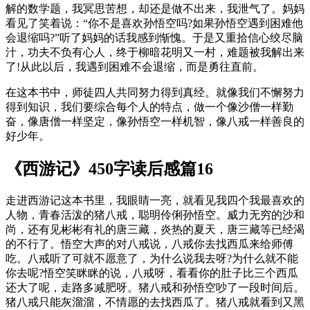
解的数学题，我冥思苦想，却还是做不出来，我泄气了。妈妈
看见了笑着说：“你不是喜欢孙悟空吗?如果孙悟空遇到困难他
会退缩吗?”听了妈妈的话我感到惭愧。于是又重拾信心绞尽脑
汁，功夫不负有心人，终于柳暗花明又一村，难题被我解出来
了!从此以后，我遇到困难不会退缩，而是勇往直前。
在这本书中，师徒四人共同努力得到真经。就像我们不懈努力
得到知识，我们要综合每个人的特点，做一个像沙僧一样勤
奋，像唐僧一样坚定，像孙悟空一样机智，像八戒一样善良的
好少年。
《西游记》450字读后感篇16
走进西游记这本书里，我眼睛一亮，就看见我四个我最喜欢的
人物，青春活泼的猪八戒，聪明伶俐孙悟空。威力无穷的沙和
尚，还有见彬彬有礼的唐三藏，炎热的夏天，唐三藏等已经渴
的不行了。悟空大声的对八戒说，八戒你去找西瓜来给师傅
吃。八戒听了可就不愿意了，为什么说我去呀?为什么就不能
你去呢?悟空笑眯眯的说，八戒呀，看看你的肚子比三个西瓜
还大了呢，走路多减肥呀。猪八戒和孙悟空吵了一段时间后。
猪八戒只能灰溜溜，不情愿的去找西瓜了。猪八戒就看到又黑