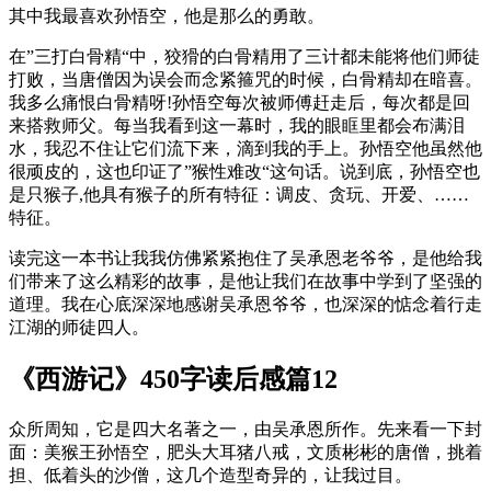
其中我最喜欢孙悟空，他是那么的勇敢。
在”三打白骨精“中，狡猾的白骨精用了三计都未能将他们师徒
打败，当唐僧因为误会而念紧箍咒的时候，白骨精却在暗喜。
我多么痛恨白骨精呀!孙悟空每次被师傅赶走后，每次都是回
来搭救师父。每当我看到这一幕时，我的眼眶里都会布满泪
水，我忍不住让它们流下来，滴到我的手上。
孙悟空他虽然他
很顽皮的，这也印证了”猴性难改“这句话。说到底，孙悟空也
是只猴子
,他具有猴子的所有特征：调皮、贪玩、开爱、……
特征。
读完这一本书让我我仿佛紧紧抱住了吴承恩老爷爷，是他给我
们带来了这么精彩的故事，是他让我们在故事中学到了坚强的
道理。
我在心底深深地感谢吴承恩爷爷，也深深的惦念着行走
江湖的师徒四人。
《西游记》450字读后感篇12
众所周知，它是四大名著之一，由吴承恩所作。先来看一下封
面：美猴王孙悟空，肥头大耳猪八戒，文质彬彬的唐僧，挑着
担、低着头的沙僧，这几个造型奇异的，让我过目。