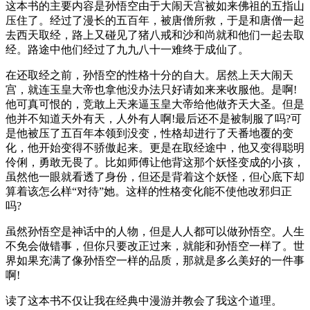
这本书的主要内容是孙悟空由于大闹天宫被如来佛祖的五指山
压住了。经过了漫长的五百年，被唐僧所救，于是和唐僧一起
去西天取经，路上又碰见了猪八戒和沙和尚就和他们一起去取
经。路途中他们经过了九九八十一难终于成仙了。
在还取经之前，孙悟空的性格十分的自大。居然上天大闹天
宫，就连玉皇大帝也拿他没办法只好请如来来收服他。是啊!
他可真可恨的，竞敢上天来逼玉皇大帝给他做齐天大圣。但是
他并不知道天外有天，人外有人啊!最后还不是被制服了吗?可
是他被压了五百年本领到没变，性格却进行了天番地覆的变
化，他开始变得不骄傲起来。更是在取经途中，他又变得聪明
伶俐，勇敢无畏了。比如师傅让他背这那个妖怪变成的小孩，
虽然他一眼就看透了身份，但还是背着这个妖怪，但心底下却
算着该怎么样“对待”她。这样的性格变化能不使他改邪归正
吗?
虽然孙悟空是神话中的人物，但是人人都可以做孙悟空。人生
不免会做错事，但你只要改正过来，就能和孙悟空一样了。世
界如果充满了像孙悟空一样的品质，那就是多么美好的一件事
啊!
读了这本书不仅让我在经典中漫游并教会了我这个道理。