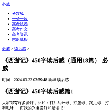
必威
分数线
一分一段
高考试卷
高考作文
高考资讯
志愿填报
必威
>
读后感
>
《西游记》450字读后感（通用18篇）-必
威
时间：
2024-03-22 03:59:48
新华
读后感
《西游记》450字读后感篇1
大家都有许多爱好，比如：打乒乓环球、打篮球、踢足球、打
羽毛球......而我的兴趣爱好却是读书!