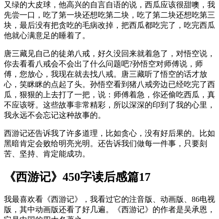
又绿的大皮球，他高兴的自言自语的说，西瓜应该很甜噢，我
先尝一口，吃了第一块还想吃第二块，吃了第二块还想吃第三
块，最后没有把贪吃的毛病改掉，把西瓜都吃完了，吃完西瓜
他就心满意足的睡着了。
唐三藏见自己的徒弟八戒，好久没回来就着急了，对悟空说，
你去看看八戒会不会出了什么问题吧?孙悟空对师傅说，师
傅，您放心，我现在就去找八戒。唐三藏听了悟空的话才放
心，笑眯眯的点起了头。孙悟空看到猪八戒旁边已经吃完了西
瓜，狠狠的上去打了一把，说：师傅着急，你还偷吃西瓜，真
不应该呀。这些故事非常精彩，所以深深的印到了我的心里，
我永远不会忘记这种故事的。
西游记还告诉我了许多道理，比如贪心，没有好后果的。比如
黑暗肯定会败给明亮光明。还告诉我们做每一件事，只要刻
苦、坚持、肯定能成功。
《西游记》450字读后感篇17
我最喜欢看《西游记》，我看过它的注音版、动画版、86电视
版，其中动画版还看了好几遍。《西游记》的作者是吴承恩，