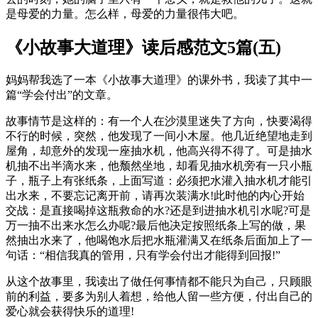
是母爱的力量。怎么样，母爱的力量很伟大吧。
《小故事大道理》读后感范文5篇(五)
妈妈帮我选了一本《小故事大道理》的课外书，我读了其中一
篇“学会付出”的文章。
故事情节是这样的：有一个人在沙漠里迷失了方向，快要渴得
不行的时候，突然，他发现了一间小木屋。他几近绝望地走到
屋角，却意外的发现一座抽水机，他高兴得不得了。可是抽水
机抽不出半滴水来，他颓然坐地，却看见抽水机旁有一只小瓶
子，瓶子上有张纸条，上面写道：必须把水灌入抽水机才能引
出水来，不要忘记离开前，请再次装满水!此时他的内心开始
交战：是直接喝掉这瓶救命的水?还是到进抽水机引水呢?可是
万一抽不出来水怎么办呢?最后他决定按照纸条上写的做，果
然抽出水来了，他喝饱水后把水瓶灌满又在纸条后面加上了一
句话：“相信我真的管用，只有学会付出才能得到回报!”
从这个故事里，我读出了做任何事情都不能只为自己，只顾眼
前的利益，要多为别人着想，给他人留一些方便，付出自己的
爱心就会获得快乐的道理!