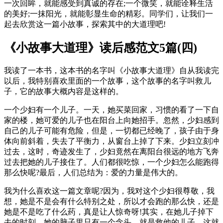
一次回眸，就能感受到真诚的存在;一个微笑，就能诠释生活
的美好;一抹阳光，就能彰显生命的精彩。同学们，让我们一
起去欣赏这一篇小故事，探索其中的大道理吧!
《小故事大道理》读后感范文5篇(四)
我读了一本书，这本书的名字叫《小故事大道理》自从我读完
以后，我特别喜欢里面的一个故事，这个故事的名字叫救儿
子，它的故事大概内容是这样的。
一个少妇有一个儿子。一天，她买菜回家，习惯的看了一下自
家的楼，她可爱的儿子也在阳台上向她招手。忽然，少妇感到
自己的儿子可能有危险，但是，一切都已经晚了，孩子由于身
体向前斜着，失去了平衡力，从窗台上掉了下来。少妇立刻冲
过去，这时，奇迹发生了，少妇竟然在离阳台很远的地方飞奔
过去把她的儿子接住了。人们都很吃惊，一个少妇怎么能跑得
那么快呢?最后，人们总结为：爱的力量是伟大的。
我为什么喜欢这一篇文章呢?因为，我对这个少妇很尊敬，我
想，她是不是会有什么特别之处，所以才会跑的那么快，还是
她是不是吃了什么药，真是让人惊奇呀!其实，在她儿子掉下
去的时刻，她的脑子里只有一个念头，就是救他的儿子。这就