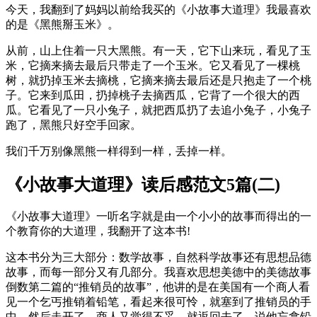
今天，我翻到了妈妈以前给我买的《小故事大道理》我最喜欢
的是《黑熊掰玉米》。
从前，山上住着一只大黑熊。有一天，它下山来玩，看见了玉
米，它摘来摘去最后只带走了一个玉米。它又看见了一棵桃
树，就扔掉玉米去摘桃，它摘来摘去最后还是只抱走了一个桃
子。它来到瓜田，扔掉桃子去摘西瓜，它背了一个很大的西
瓜。它看见了一只小兔子，就把西瓜扔了去追小兔子，小兔子
跑了，黑熊只好空手回家。
我们千万别像黑熊一样得到一样，丢掉一样。
《小故事大道理》读后感范文5篇(二)
《小故事大道理》一听名字就是由一个小小的故事而得出的一
个教育你的大道理，我翻开了这本书!
这本书分为三大部分：数学故事，自然科学故事还有思想品德
故事，而每一部分又有几部分。我喜欢思想美德中的美德故事
倒数第二篇的“推销员的故事”，他讲的是在美国有一个商人看
见一个乞丐推销着铅笔，看起来很可怜，就塞到了推销员的手
中，然后走开了，商人又觉得不妥，就返回去了，说他忘拿铅