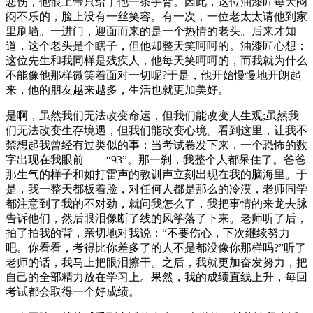
悲伤，他恨上帝只给了他一条手臂。因此，这位油漆匠每天闷
闷不乐的，脸上没有一丝笑容。有一次，一位老太太请他到家
里刷墙。一进门，迎面而来的是一个热情的老头。后来才知
道，这个老头是个瞎子，但他却整天笑呵呵的。油漆匠心想：
这位先生和我同样是残疾人，他每天笑呵呵的，而我就为什么
不能像他那样微笑着面对一切呢?于是，他开始慢慢地开朗起
来，他的朋友越来越多，生活也就更加美好。
是啊，虽然我们无法改变命运，但我们能改变人生观;虽然我
们无法改变生存境遇，但我们能改变心境。看到这里，让我不
禁想起我曾经有过类似的事：当考试卷发下来，一个恐怖的数
字出现在我眼前——“93”。那一刹，我整个人都呆住了。爸爸
那生气的样子和如打雷声的教训声立刻出现在我的脑海里。于
是，我一整天都板着脸，对任何人都是那么的冷漠，老师同学
都注意到了我的不对劲，就问我怎么了，我把事情的来龙去脉
告诉他们，然后眼泪像断了线的风筝落了下来。老师听了后，
拍了拍我的背，亲切地对我说：“不要伤心，下次继续努力
吧。你看看，考得比你差多了的人不是都没像你那样吗?”听了
老师的话，我马上把眼泪擦干。之后，我就更加奋发努力，把
自己的全部精力放在学习上。果然，我的成绩直线上升，每回
考试都会取得一个好成绩。