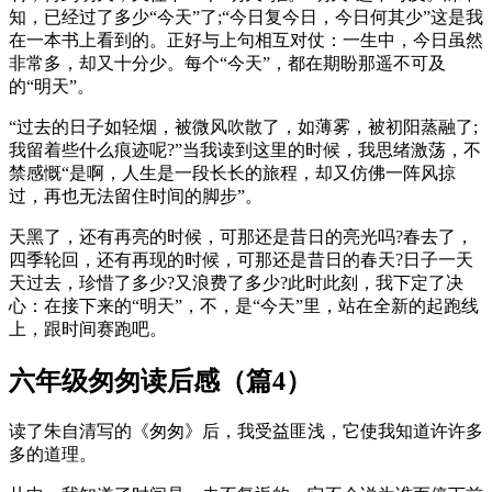
知，已经过了多少“今天”了;“今日复今日，今日何其少”这是我
在一本书上看到的。正好与上句相互对仗：一生中，今日虽然
非常多，却又十分少。每个“今天”，都在期盼那遥不可及
的“明天”。
“过去的日子如轻烟，被微风吹散了，如薄雾，被初阳蒸融了;
我留着些什么痕迹呢?”当我读到这里的时候，我思绪激荡，不
禁感慨“是啊，人生是一段长长的旅程，却又仿佛一阵风掠
过，再也无法留住时间的脚步”。
天黑了，还有再亮的时候，可那还是昔日的亮光吗?春去了，
四季轮回，还有再现的时候，可那还是昔日的春天?日子一天
天过去，珍惜了多少?又浪费了多少?此时此刻，我下定了决
心：在接下来的“明天”，不，是“今天”里，站在全新的起跑线
上，跟时间赛跑吧。
六年级匆匆读后感（篇4）
读了朱自清写的《匆匆》后，我受益匪浅，它使我知道许许多
多的道理。