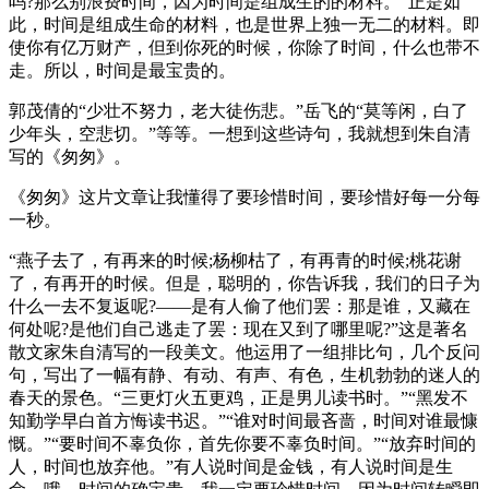
吗?那么别浪费时间，因为时间是组成生的的材料。”正是如
此，时间是组成生命的材料，也是世界上独一无二的材料。即
使你有亿万财产，但到你死的时候，你除了时间，什么也带不
走。所以，时间是最宝贵的。
郭茂倩的“少壮不努力，老大徒伤悲。”岳飞的“莫等闲，白了
少年头，空悲切。”等等。一想到这些诗句，我就想到朱自清
写的《匆匆》。
《匆匆》这片文章让我懂得了要珍惜时间，要珍惜好每一分每
一秒。
“燕子去了，有再来的时候;杨柳枯了，有再青的时候;桃花谢
了，有再开的时候。但是，聪明的，你告诉我，我们的日子为
什么一去不复返呢?——是有人偷了他们罢：那是谁，又藏在
何处呢?是他们自己逃走了罢：现在又到了哪里呢?”这是著名
散文家朱自清写的一段美文。他运用了一组排比句，几个反问
句，写出了一幅有静、有动、有声、有色，生机勃勃的迷人的
春天的景色。“三更灯火五更鸡，正是男儿读书时。”“黑发不
知勤学早白首方悔读书迟。”“谁对时间最吝啬，时间对谁最慷
慨。”“要时间不辜负你，首先你要不辜负时间。”“放弃时间的
人，时间也放弃他。”有人说时间是金钱，有人说时间是生