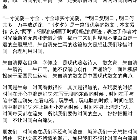
命。哦，时间的确宝贵，我一定要珍惜时间，因为时间转瞬即
逝。
“一寸光阴一寸金，寸金难买寸光阴。”“明日复明日，明日何
其多，万事成蹉跎。”《匆匆》是一篇很优美的散文，本文紧
扣“匆匆”两字，细腻的刻画了时间消逝的踪迹，表达了作者对
时光流逝的无奈和惋惜之情，揭示了来到世界就不能白白走一
遭的主题思想。朱自清先生写的这篇短文是想让我们珍惜时
间，合理利用时间。
朱自清原名目华，字佩弦。是现代著名诗人，散文家。朱自清
一生清贫，一生正气。他不仅潜心创作，严谨治学，而且积极
投身于爱国民生运动。朱自清的散文是中国现代散文的典范。
时间是生命，时间看似很长，其实是很短的。在玩耍的时候，
时间在开心中溜走消失;在写无聊的东西的时候，时间在手与
笔中溜走消失;在看电视，玩手机，玩电脑的时候，时间在眼
睛中溜走消失;在上课开小差的时候，时间在身上溜走消失。
时间每天都在流失，所以我们要做时间的主人，好好把握时
间，不让时间白白流失。
朋友们，时间会在我们不经意间溜走。就算我们十分想把时间
留住，它也会毫不留情的溜走。如果我们不想让时间白白流逝