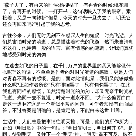
“燕子去了，有再来的时候;杨柳枯了，有再青的时候;桃花谢
了，有再开的时候。”一打开书，这句话映入了我的眼帘。紧
接着，又是一句转折“但是，今天的时光一旦失去了，明天它
还会再回来吗?”引起了我的思考。
古往今来，人们无时无刻不在感叹人生的短促，时光飞逝。人
们总害怕时光的消逝，总是描述着时光的飞逝，然而朱自清却
不这样，他用诗一般的语言、富有情感的的笔调，让我们真切
地感受到时光的匆匆!
“在逃去如飞的日子里，在千门万户的世界里的我又能够做什
么呢?”这句话，不单单是作者的对时光流逝的感叹，更是人们
对青春不再有的感慨。是的，面对此情此景，我们又能够做些
什么呢?正如作者所说“只有徘徊罢了，只有匆匆罢了”。在此
我也有同样的感慨，虽然清楚时光的匆匆，却又无奈于时光的
飞逝。光阴一去不复返，时光一逝永不回。“为什么偏要白白
走这一遭啊?”这是一个看似平常的问题。可作者却没有正面回
答，不过答案是明确的，是肯定的，不能白来这世上啊!。
生活中，人们总是把事情往明天推，可是，他们的所作所为，
正如《明日歌》中的一句话：“明日复明日，明日何其多”。是
啊，待到明天，又往下一个“明天”推。“明天”遥不可及。殊不