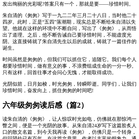
发出绚丽的光彩呢?答案只有一个，那就是要——珍惜时间。
朱自清的《匆匆》写于一九二二年三月二十八日，当时他二十
四岁。此时，正是“五四”落潮期，现实总是不断给朱自清以失
望。他就在这样的环境中不断自问，写出了《匆匆》，从而悟
出了道理。之后，他不断告诫自己要珍惜时间，不能虚度光
阴。这直接铸就了朱自清先生以后的成就，铸就了一篇佳作的
诞生。
时间虽然是匆匆的，但我们可以抓住它，追随它。我们每个人
都要珍惜时间，做有意义的事，不浪费组成生命的一分一秒。
只有这样，回首往事才会问心无愧，才能取得成功。
光阴似箭，日月如梭，时光匆匆，转瞬即逝。同学们，让我们
珍惜时间，奋发向上，抓住匆匆的时间吧!
六年级匆匆读后感（篇2）
读朱自清的《匆匆》，让人惊叹时光如电，仿佛就在那惊鸿一
瞥之间，便是一个光阴的故事。从朱自清24岁写下这篇脍炙人
口的散文名篇，到今天我再读《匆匆》，仿佛只是一个转身，
但回望处已有百年。在这篇文章里，作者以丰富的想象力，通