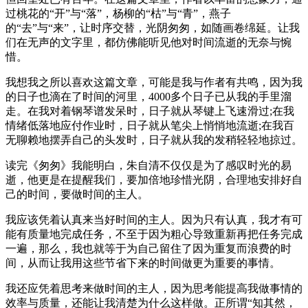
过桃花的“开”与“落”，杨柳的“枯”与“青”，燕子
的“去”与“来”，让时序交替，光阴匆匆，如随画卷绵延。让我
们在无声的文字里，都仿佛能听见他对时间流逝的无奈与惋
惜。
我想我之所以喜欢这篇文章，可能是我与作者有共鸣，因为我
的日子也滴在了时间的河里，4000多个日子已从我的手里溜
走。在我对着钢琴谱发呆时，日子就从琴键上飞速滑过;在我
情绪低落地应付作业时，日子就从笔尖上悄悄地流逝;在我百
无聊赖地摆弄自己的头发时，日子就从我的发稍轻轻地掠过。
读完《匆匆》我能明白，朱自清不仅仅是为了感叹时光的易
逝，他更是在提醒我们，要加倍地珍惜光阴，合理地安排好自
己的时间，要做时间的主人。
我应该凭着认真来当好时间的主人。因为只有认真，我才有可
能有质量地完成任务，不至于因为粗心导致重新再把任务完成
一遍，那么，我也就等于为自己留住了因为重复而浪费的时
间，从而让我用这些节省下来的时间做更为重要的事情。
我还应凭着思考来做时间的主人，因为思考能提高我做事情的
效率与质量，还能让我清楚为什么这样做。正所谓“知其然，