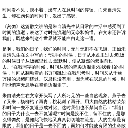
时间看不见，摸不着，没有人在意时间的停留。而朱自清先
生，却在匆匆的时间中，发出了感叹。
《匆匆》这篇散文讲的是朱自清先生从日常的生活中感受到了
时间的流逝，表达了对时光流逝的无奈和惋惜。在文末还告诉
我们，既然来到这个世界就不能白白走这一遭。
是啊，我们的日子，我们的时间，无时无刻不在飞逝。正如朱
自清先生在文中写的：“洗手的时候，日子从水盆里过去;吃饭
的时候日子从饭碗里过去;默默时，便从凝然的双眼前过
去。”在我写字的时候，时间从我的笔尖边溜走;在我看书的时
候，时间从翻动着的书页间跳过;在我思考时，时间又从千丝
万缕的思绪间绕过。叹息也没有用，因为就在叹息的时候，时
间也悄声无息地在嘴角边溜走了。
朱自清先生在文章开头写了人所习见的一些自然现象。燕子去
了又来，杨柳枯了再青，桃花谢了再开。用大自然的枯枯荣荣
和时间一去不复返形成对比。这时我们也不禁问自己：“我们
的日子为什么一去不复返呢?”时间是挽不住，留不住的，是那
么得匆匆，是如此飞快地又真真切切地在流逝。人的生命是有
限的，我们的日子是一去不回的，而如何才能使有限的生命散