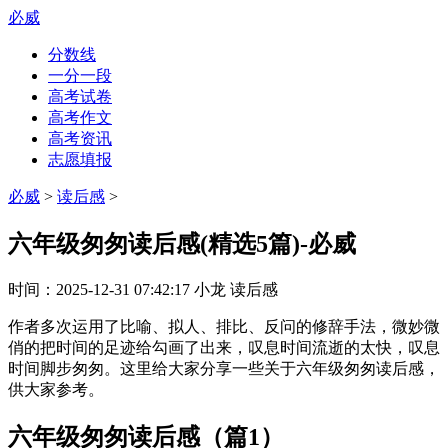
必威
分数线
一分一段
高考试卷
高考作文
高考资讯
志愿填报
必威
>
读后感
>
六年级匆匆读后感(精选5篇)-必威
时间：
2025-12-31 07:42:17
小龙
读后感
作者多次运用了比喻、拟人、排比、反问的修辞手法，微妙微
俏的把时间的足迹给勾画了出来，叹息时间流逝的太快，叹息
时间脚步匆匆。这里给大家分享一些关于六年级匆匆读后感，
供大家参考。
六年级匆匆读后感（篇1）