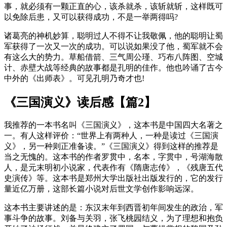
事，就必须有一颗正直的心，该杀就杀，该斩就斩，这样既可
以免除后患，又可以获得成功，不是一举两得吗?
诸葛亮的神机妙算，聪明过人不得不让我敬佩，他的聪明让蜀
军获得了一次又一次的成功。可以说如果没了他，蜀军就不会
有这么大的势力。草船借箭、三气周公瑾、巧布八阵图、空城
计、赤壁大战等经典的故事都是孔明的佳作。他也吟诵了古今
中外的《出师表》。可见孔明乃奇才也!
《三国演义》读后感【篇2】
我推荐的一本书名叫《三国演义》，这本书是中国四大名著之
一。有人这样评价：“世界上有两种人，一种是读过《三国演
义》，另一种则正准备读。”《三国演义》得到这样的推荐是
当之无愧的。这本书的作者罗贯中，名本，字贯中，号湖海散
人，是元末明初小说家，代表作有《隋唐志传》，《残唐五代
史演传》等。这本书是郑州大学出版社出版发行的，它的发行
量近亿万册，这部长篇小说对后世文学创作影响远深。
这本书主要讲述的是：东汉末年到西晋初年间发生的政治，军
事斗争的故事。刘备与关羽，张飞桃园结义，为了理想和抱负