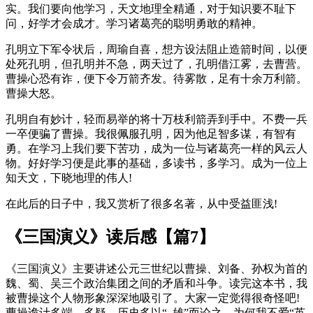
实。我们要向他学习，天文地理全精通，对于知识要不耻下
问，好学才会成才。学习诸葛亮的聪明勇敢的精神。
孔明立下军令状后，周瑜自喜，想方设法阻止造箭时间，以便
处死孔明，但孔明并不急，两天过了，孔明借江雾，去曹营。
曹操心恐有诈，便下令万箭齐发。待雾散，足有十余万利箭。
曹操大怒。
孔明自有妙计，轻而易举的将十万枝利箭弄到手中。不费一兵
一卒便骗了曹操。我很佩服孔明，因为他足智多谋，有智有
勇。在学习上我们要下苦功，成为一位与诸葛亮一样的风云人
物。好好学习便是此事的基础，多读书，多学习。成为一位上
知天文，下晓地理的伟人!
在此后的日子中，我又赏析了很多名著，从中受益匪浅!
《三国演义》读后感【篇7】
《三国演义》主要讲述公元三世纪以曹操、刘备、孙权为首的
魏、蜀、吴三个政治集团之间的矛盾和斗争。读完这本书，我
被曹操这个人物形象深深地吸引了。大家一定觉得很奇怪吧!
曹操诡计多端、多疑，历史多以“_雄”而论之，为何我不爱“英