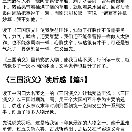
三天必有大雾，他向鲁肃借草船。到了水寨前，曹兵箭如雨
下。诸葛亮带着插满了箭的草船，就顺着急水回寨。回寨后鲁
肃向周瑜把事说了一遍，周瑜只能长叹一声说：“诸葛亮神机
妙算，我不如他。”
读了《三国演义》使我受益匪浅，知道了打胜仗不仅需要勇
气，力气，武功，还要智慧，我们还不能像曹操一样做人太狡
诈。也不能像周瑜一样，心胸狭窄，纵然很有才干，可还是被
气死了。要像刘备一样，仁义当先。
《三国演义》里精彩的人物，使我百读不厌，每阅读一次，就
感觉多了一次不同的体验，文学素养也提升了许多。
《三国演义》读后感【篇5】
读了中国四大名著之一的《三国演义》让我受益匪浅：《三国
演义》以三国时期魏、蜀、吴三个大国相互斗争为主要的题
目，讲述了从东汉末年时期到晋朝统一之间发生的一系列故
事，刻画了很多人物形象。
先说说关羽吧。这是给我留下印象最深的人物之一。他千里走
单骑、过五关斩六将、古城斩蔡阳，之后又在华容道义释曹