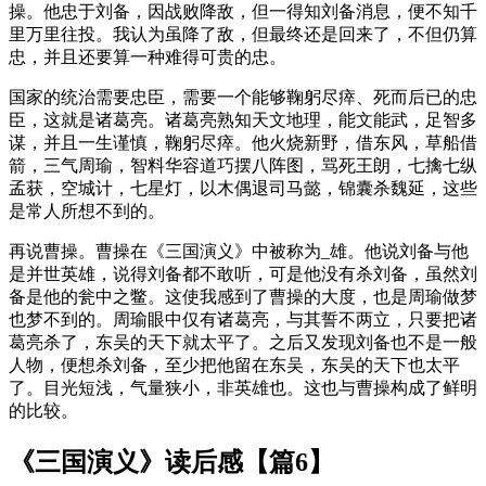
操。他忠于刘备，因战败降敌，但一得知刘备消息，便不知千
里万里往投。我认为虽降了敌，但最终还是回来了，不但仍算
忠，并且还要算一种难得可贵的忠。
国家的统治需要忠臣，需要一个能够鞠躬尽瘁、死而后已的忠
臣，这就是诸葛亮。诸葛亮熟知天文地理，能文能武，足智多
谋，并且一生谨慎，鞠躬尽瘁。他火烧新野，借东风，草船借
箭，三气周瑜，智料华容道巧摆八阵图，骂死王朗，七擒七纵
孟获，空城计，七星灯，以木偶退司马懿，锦囊杀魏延，这些
是常人所想不到的。
再说曹操。曹操在《三国演义》中被称为_雄。他说刘备与他
是并世英雄，说得刘备都不敢听，可是他没有杀刘备，虽然刘
备是他的瓮中之鳖。这使我感到了曹操的大度，也是周瑜做梦
也梦不到的。周瑜眼中仅有诸葛亮，与其誓不两立，只要把诸
葛亮杀了，东吴的天下就太平了。之后又发现刘备也不是一般
人物，便想杀刘备，至少把他留在东吴，东吴的天下也太平
了。目光短浅，气量狭小，非英雄也。这也与曹操构成了鲜明
的比较。
《三国演义》读后感【篇6】