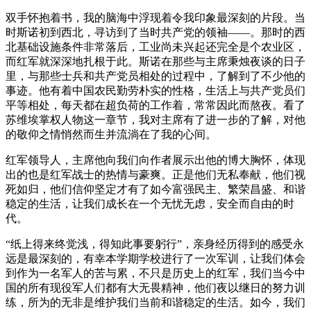
双手怀抱着书，我的脑海中浮现着令我印象最深刻的片段。当
时斯诺初到西北，寻访到了当时共产党的领袖——。那时的西
北基础设施条件非常落后，工业尚未兴起还完全是个农业区，
而红军就深深地扎根于此。斯诺在那些与主席秉烛夜谈的日子
里，与那些士兵和共产党员相处的过程中，了解到了不少他的
事迹。他有着中国农民勤劳朴实的性格，生活上与共产党员们
平等相处，每天都在超负荷的工作着，常常因此而熬夜。看了
苏维埃掌权人物这一章节，我对主席有了进一步的了解，对他
的敬仰之情悄然而生并流淌在了我的心间。
红军领导人，主席他向我们向作者展示出他的博大胸怀，体现
出的也是红军战士的热情与豪爽。正是他们无私奉献，他们视
死如归，他们信仰坚定才有了如今富强民主、繁荣昌盛、和谐
稳定的生活，让我们成长在一个无忧无虑，安全而自由的时
代。
“纸上得来终觉浅，得知此事要躬行”，亲身经历得到的感受永
远是最深刻的，有幸本学期学校进行了一次军训，让我们体会
到作为一名军人的苦与累，不只是历史上的红军，我们当今中
国的所有现役军人们都有大无畏精神，他们夜以继日的努力训
练，所为的无非是维护我们当前和谐稳定的生活。如今，我们