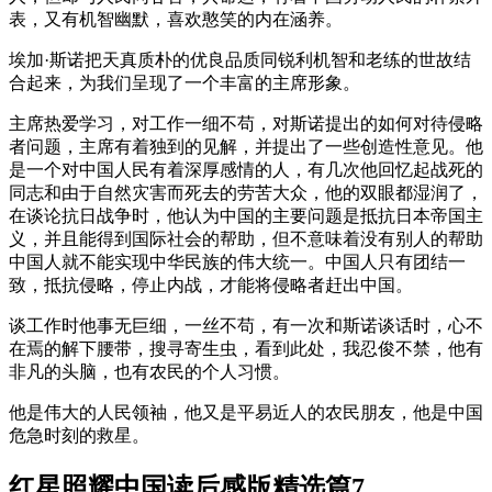
表，又有机智幽默，喜欢憨笑的内在涵养。
埃加·斯诺把天真质朴的优良品质同锐利机智和老练的世故结
合起来，为我们呈现了一个丰富的主席形象。
主席热爱学习，对工作一细不苟，对斯诺提出的如何对待侵略
者问题，主席有着独到的见解，并提出了一些创造性意见。他
是一个对中国人民有着深厚感情的人，有几次他回忆起战死的
同志和由于自然灾害而死去的劳苦大众，他的双眼都湿润了，
在谈论抗日战争时，他认为中国的主要问题是抵抗日本帝国主
义，并且能得到国际社会的帮助，但不意味着没有别人的帮助
中国人就不能实现中华民族的伟大统一。中国人只有团结一
致，抵抗侵略，停止内战，才能将侵略者赶出中国。
谈工作时他事无巨细，一丝不苟，有一次和斯诺谈话时，心不
在焉的解下腰带，搜寻寄生虫，看到此处，我忍俊不禁，他有
非凡的头脑，也有农民的个人习惯。
他是伟大的人民领袖，他又是平易近人的农民朋友，他是中国
危急时刻的救星。
红星照耀中国读后感版精选篇7