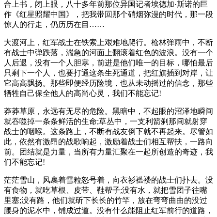
合上书，闭上眼，八十多年前那位异国记者埃德加·斯诺的巨
作《红星照耀中国》，把我带回那个硝烟弥漫的时代，那一段
惊人的行走，仍历历在目……
大渡河上，红军战士在铁索上艰难地爬行。枪林弹雨中，不断
有战士中弹跌落，湍急的河面上翻滚着红色的波浪。没有一个
人后退，没有一个人胆寒，前进是他们唯一的目标，哪怕最后
只剩下一个人，也要打通这条生死通道，把红旗插到对岸，让
它高高飘扬。那些即便经历险境，也从未动摇过的信念，那些
牺牲自己保全他人的高尚心灵，我们不能忘记!
莽莽草原，永远有无尽的危险。黑暗中，不起眼的沼泽地瞬间
就吞噬掉一条条鲜活的生命;草丛中，一支利箭刹那间就射穿
战士的咽喉。这条路上，不断有战友倒下就不再起来。尽管如
此，依然有激昂的战歌响起，激励着战士们相互帮扶，一路向
前。团结就是力量，当所有力量汇聚在一起所创造的奇迹，我
们不能忘记!
茫茫雪山，风裹着雪粒怒号着，向衣衫褴褛的战士们扑去。没
有食物，就吃草根、皮带、鞋帮子;没有水，就把雪团子往嘴
里塞;没有路，他们就斫下长长的竹竿，放在弯弯曲曲的没过
腰身的泥水中，铺成过道。没有什么能阻止红军前行的道路，