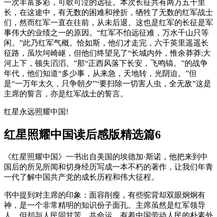
一次丰富多彩，可歌可泣的远征。本次长征共有两万五千里
长，在这途中，有无数的困难和挫折，牺牲了无数的红军战士
们，然而红军一直在往前，从未后退。这也是红军的长征是军
事伟大的业绩之一的原因。“红军不怕远征难，万水千山只等
闲。”此乃红军气概。恰如斯，他们才走完，六千英里遥遥长
征路，虽坎坷崎岖，但他们终望见了“长城内外，惟余莽莽;大
河上下，顿失滔滔。”那“正西风落下长安，飞鸣镐。”的战争
年代，他们知道“多少事，从来急，天地转，光阴迫。”但
是“一万年太久，只争朝夕”“要扫除一切害人虫，全无敌”这是
主席的誓言，亦是红军战士的誓言。
红星永远照耀中国!
红星照耀中国读后感版精选篇6
《红星照耀中国》一书出自美国的埃德加·斯诺，他把来到中
国后的所见所闻和切身经历写成一本不朽的著作，让我们年青
一代了解中国共产党的成长历程和伟大征程。
书中提到对主席的印象：面容削瘦，有些驼背却双眼炯炯有
神，是一个非常精明的知识份子面孔。主席虽然是红军领导
人，但却与人民同甘苦，共命运，有着中国劳动人民的朴素外