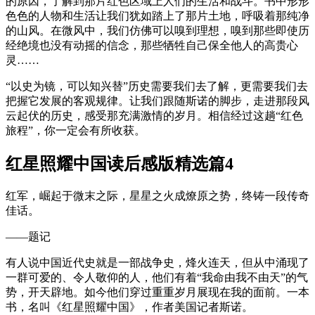
的原因，了解到那片红色区域上人们的生活和战斗。书中形形
色色的人物和生活让我们犹如踏上了那片土地，呼吸着那纯净
的山风。在微风中，我们仿佛可以嗅到理想，嗅到那些即使历
经绝境也没有动摇的信念，那些牺牲自己保全他人的高贵心
灵……
“以史为镜，可以知兴替”历史需要我们去了解，更需要我们去
把握它发展的客观规律。让我们跟随斯诺的脚步，走进那段风
云起伏的历史，感受那充满激情的岁月。相信经过这趟“红色
旅程”，你一定会有所收获。
红星照耀中国读后感版精选篇4
红军，崛起于微末之际，星星之火成燎原之势，终铸一段传奇
佳话。
——题记
有人说中国近代史就是一部战争史，烽火连天，但从中涌现了
一群可爱的、令人敬仰的人，他们有着“我命由我不由天”的气
势，开天辟地。如今他们穿过重重岁月展现在我的面前。一本
书，名叫《红星照耀中国》，作者美国记者斯诺。