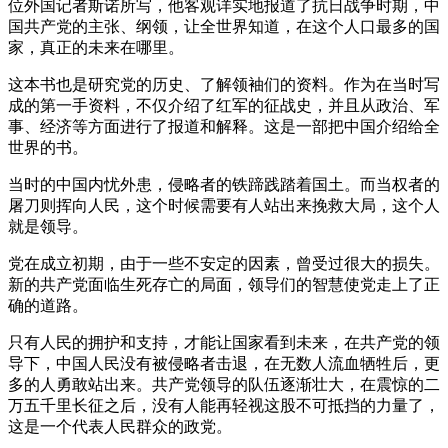
位外国记者斯诺所写，他客观详实地报道了抗日战争时期，中
国共产党的主张、纲领，让全世界知道，在这个人口最多的国
家，真正的未来在哪里。
这本书也是研究党的历史、了解领袖们的资料。作为在当时写
成的第一手资料，不仅介绍了红军的征战史，并且从政治、军
事、经济等方面进行了报道和解释。这是一部把中国介绍给全
世界的书。
当时的中国内忧外患，侵略者的铁蹄践踏着国土。而当权者的
屠刀则挥向人民，这个时候需要有人站出来挽救大局，这个人
就是领导。
党在成立初期，由于一些不安定的因素，曾受过很大的损失。
新的共产党面临生死存亡的局面，领导们的智慧使党走上了正
确的道路。
只有人民的拥护和支持，才能让国家看到未来，在共产党的领
导下，中国人民没有被侵略者击退，在无数人流血牺牲后，更
多的人勇敢站出来。共产党领导的队伍逐渐壮大，在震惊的二
万五千里长征之后，没有人能再轻视这股不可抵挡的力量了，
这是一个代表人民群众的政党。