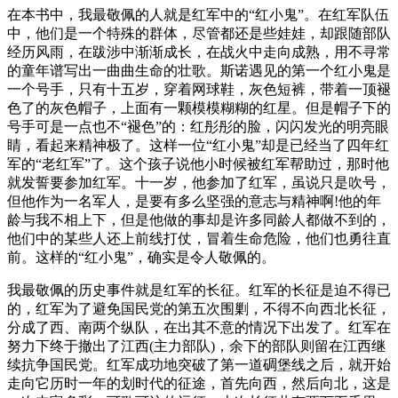
在本书中，我最敬佩的人就是红军中的“红小鬼”。在红军队伍
中，他们是一个特殊的群体，尽管都还是些娃娃，却跟随部队
经历风雨，在跋涉中渐渐成长，在战火中走向成熟，用不寻常
的童年谱写出一曲曲生命的壮歌。斯诺遇见的第一个红小鬼是
一个号手，只有十五岁，穿着网球鞋，灰色短裤，带着一顶褪
色了的灰色帽子，上面有一颗模模糊糊的红星。但是帽子下的
号手可是一点也不“褪色”的：红彤彤的脸，闪闪发光的明亮眼
睛，看起来精神极了。这样一位“红小鬼”却是已经当了四年红
军的“老红军”了。这个孩子说他小时候被红军帮助过，那时他
就发誓要参加红军。十一岁，他参加了红军，虽说只是吹号，
但他作为一名军人，是要有多么坚强的意志与精神啊!他的年
龄与我不相上下，但是他做的事却是许多同龄人都做不到的，
他们中的某些人还上前线打仗，冒着生命危险，他们也勇往直
前。这样的“红小鬼”，确实是令人敬佩的。
我最敬佩的历史事件就是红军的长征。红军的长征是迫不得已
的，红军为了避免国民党的第五次围剿，不得不向西北长征，
分成了西、南两个纵队，在出其不意的情况下出发了。红军在
努力下终于撤出了江西(主力部队)，余下的部队则留在江西继
续抗争国民党。红军成功地突破了第一道碉堡线之后，就开始
走向它历时一年的划时代的征途，首先向西，然后向北，这是