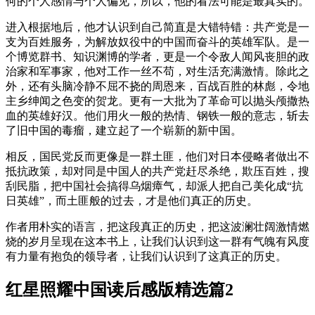
何的个人感情与个人偏见，所以，他的看法可能是最真实的。
进入根据地后，他才认识到自己简直是大错特错：共产党是一
支为百姓服务，为解放奴役中的中国而奋斗的英雄军队。是一
个博览群书、知识渊博的学者，更是一个令敌人闻风丧胆的政
治家和军事家，他对工作一丝不苟，对生活充满激情。除此之
外，还有头脑冷静不屈不挠的周恩来，百战百胜的林彪，令地
主乡绅闻之色变的贺龙。更有一大批为了革命可以抛头颅撒热
血的英雄好汉。他们用火一般的热情、钢铁一般的意志，斩去
了旧中国的毒瘤，建立起了一个崭新的新中国。
相反，国民党反而更像是一群土匪，他们对日本侵略者做出不
抵抗政策，却对同是中国人的共产党赶尽杀绝，欺压百姓，搜
刮民脂，把中国社会搞得乌烟瘴气，却派人把自己美化成“抗
日英雄”，而土匪般的过去，才是他们真正的历史。
作者用朴实的语言，把这段真正的历史，把这波澜壮阔激情燃
烧的岁月呈现在这本书上，让我们认识到这一群有气魄有风度
有力量有抱负的领导者，让我们认识到了这真正的历史。
红星照耀中国读后感版精选篇2