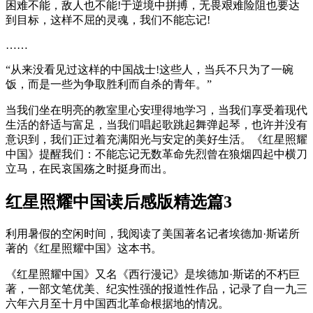
困难不能，敌人也不能!于逆境中拼搏，无畏艰难险阻也要达
到目标，这样不屈的灵魂，我们不能忘记!
……
“从来没看见过这样的中国战士!这些人，当兵不只为了一碗
饭，而是一些为争取胜利而自杀的青年。”
当我们坐在明亮的教室里心安理得地学习，当我们享受着现代
生活的舒适与富足，当我们唱起歌跳起舞弹起琴，也许并没有
意识到，我们正过着充满阳光与安定的美好生活。《红星照耀
中国》提醒我们：不能忘记无数革命先烈曾在狼烟四起中横刀
立马，在民哀国殇之时挺身而出。
红星照耀中国读后感版精选篇3
利用暑假的空闲时间，我阅读了美国著名记者埃德加·斯诺所
著的《红星照耀中国》这本书。
《红星照耀中国》又名《西行漫记》是埃德加·斯诺的不朽巨
著，一部文笔优美、纪实性强的报道性作品，记录了自一九三
六年六月至十月中国西北革命根据地的情况。