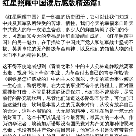
红星照耀中国读后感版精选篇1
《红星照耀中国》是一部血的历史图册，它可以让我们知道，
中共及其军队所经受的苦难、牺牲。我们今天的幸福来自昨天
中共党人的每一次浴血奋战，多少人的鲜血铸就了我们的今
天，可想而知今天的幸福是用鲜血凝结而成的。《红星照耀中
国》的另一魅力，在于描绘了中国共产党人和红军战士坚韧不
拔、英勇卓绝的无产阶级革命精神，以及他们的领袖人物的伟
大而平凡的精神风貌。
这不得不使笔者想到《青春之歌》中的主人公林道静毅然离家
出走，投身“地下革命”事业，为革命付出自己的青春和热情;
《钢铁是怎样炼成的》中的主人公保尔，为党的革命事业倾尽
一生心血，鞠躬尽瘁。在为党的事业而奋斗的路程上，面对重
重挫折打击，不管是林道静还是保尔，他们都不曾放弃，尽管
前行的路充满坎坷，尽管他们知道这条路艰辛异常，可他们只
当这些打击、坎坷是丰富人生的元素来对待，从没有放弃自己
的命运，这种不服输的、大无畏的精神，在现在当是一笔无价
的财富了。这本书可以说是当今最客观，最真实的一本书。作
为访华记者，埃德加斯诺即没有国民党对共产党的那种憎恶与
恶毒，也没有对共产党的盲目崇拜，他写这本书是没有带着任