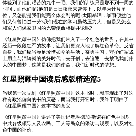
体验到了他们艰苦的九牛一毛。我们的训练只是那不到一周的
时间，而他们呢?他们是日日夜夜未曾停下，以年为计算单
位，又怎能是我们能完全体会到的呢?太阳暴晒，暴雨倾盆他
们又何曾怕过一分?我们现在的学习虽然压力大，但是又怎么
和军人们保家卫国的光荣使命相提并论呢?
《红星照耀中国》仿佛把我们带入了一个红色的世界，在其中
经历一段段红军的故事，让我们更深入地了解红色革命。反省
自身，我们应当弥足珍惜如今的生活，奋勇学习，守护红军战
士用血与泪铸就的美好时代，去开创，去追逐，去放飞我们伟
大的中国梦，这就是我们的使命，我们新时代的梦想。
红星照耀中国读后感版精选篇5
当我第一次见到《红星照耀中国》这本书时，就表现出了对这
种有政治偏向的书的厌恶，而当我打开它时，我终于明白了
《红星照耀中国》这本书的意义。
《红星照耀中国》讲述了美国记者埃德加·斯诺在红色中国对
中共各级领导人及农民、工人等民众的采访与观察，以及对红
色中国的评价。