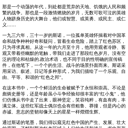
那是一个动荡的年代，到处都是荒弃的天地、饥饿的人民和频
繁的战争。那也是一段激情燃烧的岁月，无数可歌可泣的英雄
人物跻身历史的大舞台，他们或智慧、或英勇、或民主、或仁
义……
一九三六年，三十一岁的斯诺，一位孤单英雄怀揣着对中国革
命和战争种种好奇和疑问，冒着生命危险，踏上了红色苏区，
只为寻求真相。从这一年的六月至十月，他用旁观者冷静、客
观又带着些幽默的笔触，带我们走进了那段红色岁月。没有空
泛的理论和枯燥的.政治术语，也不同于目的性明确的宣传稿
件，在他笔下，一个个的生活、战斗的场景扑面而来。斯诺采
用采访、叙述、日记等多种形式，为我们描绘了一个乐观、自
由、平等、和谐的“红色之邦”。
在这本书中，一个个鲜活的生命被赋予了永恒和崇高。不论是
彪炳史册等，还是年龄虽小斗争经验却很丰富的“红小鬼”，他
们仿佛从书中走了出来，眼神坚定，笑容纯粹，有血有肉，丰
满立体。这些红军战士偶尔也会有些粗鲁、莽撞，但是内心的
赤诚、意志的坚韧却像天上的星星一样熠熠生辉。
通过斯诺的笔墨，我们得以窥见红色中国的产生、发展、壮大