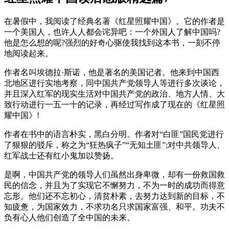
在暑假中，我阅读了经典名著《红星照耀中国》。它的作者是
一个美国人，也许人人都会诧异吧：一个外国人了解中国吗?
他是怎么想的呢?强烈的好奇心驱使我找到这本书，一刻不停
地阅读起来。
作者名叫埃德拉·斯诺，他是著名的美国记者。他来到中国西
北地区进行实地考察，同中国共产党领导人等进行多次谈论，
并且深入红军的现实生活对中国共产党的政治、地方人情、大
致行动进行一五一十的记录，再经过写作成了现在的《红星照
耀中国》!
作者在书中的语言朴实，黑白分明。作者对“白匪”国民党进行
了狠狠的驳斥，称之为“狂热疯子”“无知土匪”;对中共领导人、
红军战士还有红小鬼加以赞扬。
是啊，中国共产党的领导人们虽然出身卑微，却有一份救国救
民的信念，并且为了实现它不懈努力，不为一时的成功而得意
忘形。他们还不忘初心，清贫朴素，去努力达到新的目标，不
知疲惫，为国家效力，不求功名只求国家富强、和平。功夫不
负有心人他们创造了全中国的未来。