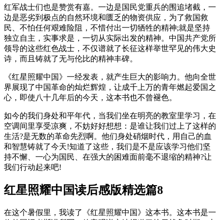
红军战士们也是赞赏有嘉。一边是国民党重兵的围追堵截，一
边是恶劣到极点的自然环境和匮乏的物资供应，为了救国救
民、不怕任何艰难险阻，不惜付出一切牺牲的精神;就是坚持
独立自主，实事求是，一切从实际出发的精神。中国共产党所
领导的这些红色战士，不仅谱就了长征这样举世罕见的伟大史
诗，而且铸就了无与伦比的精神丰碑。
《红星照耀中国》一经发表，就产生巨大的影响力。他向全世
界展现了中国革命的灿烂辉煌，让成千上万的青年燃起爱国之
心，即使八十几年后的今天，这本书也不曾褪色。
如今的我们身处和平年代，当我们坐在明亮的教室里学习，在
空调间里享受凉爽，不妨好好想想：是谁让我们过上了这样的
生活?是无数的革命先烈啊。他们身处硝烟时代，用自己的血
和智慧铸就了今天!知道了这些，我们是不是应该学习他们坚
持不懈、一心为国民、在强大的困难面前毫不退缩的精神?让
我们行动起来吧!
红星照耀中国读后感版精选篇8
在这个暑假里，我读了《红星照耀中国》这本书。这本书是一