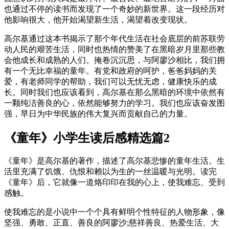
也通过不停的读书而发现了一个奇妙的新世界。这一段经历对
他影响很大，他开始渴望新生活，渴望着改变现状。
高尔基通过这本书揭示了那个年代生活在社会底层的前苏联劳
动人民的艰苦生活，同时也热情的赞美了在黑暗岁月里那些教
会他成长和成熟的人们。掩卷沉沉思，与阿廖沙相比，我们拥
有一个无比幸福的童年。有党和政府的呵护，爸爸妈妈的关
爱，有老师同学的帮助，我们可以无忧无虑，健康快乐的成
长。同时我们也应该看到，高尔基在那么黑暗的环境中依然有
一颗纯洁善良的心，依然能够努力的学习。我们也应该奋发图
强，早日为中华民族的伟大复兴而贡献自己的力量。
《童年》小学生读后感精选篇2
《童年》是高尔基的著作，描述了高尔基悲惨的童年生活。生
活里充满了饥饿、仇恨和赖以为生的一丝温暖与光明。读完
《童年》后，它就像一道烙印印在我的心上，使我难忘、受到
感触。
使我难忘的是小说中一个个具有鲜明个性特征的人物形象，像
坚强、勇敢、正直、善良的阿廖沙;慈祥善良、热爱生活、大