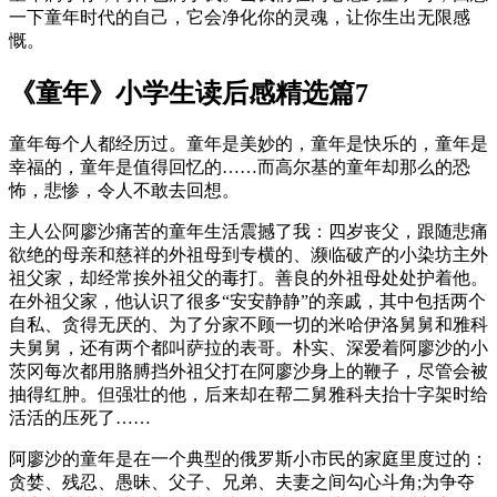
一下童年时代的自己，它会净化你的灵魂，让你生出无限感
慨。
《童年》小学生读后感精选篇7
童年每个人都经历过。童年是美妙的，童年是快乐的，童年是
幸福的，童年是值得回忆的……而高尔基的童年却那么的恐
怖，悲惨，令人不敢去回想。
主人公阿廖沙痛苦的童年生活震撼了我：四岁丧父，跟随悲痛
欲绝的母亲和慈祥的外祖母到专横的、濒临破产的小染坊主外
祖父家，却经常挨外祖父的毒打。善良的外祖母处处护着他。
在外祖父家，他认识了很多“安安静静”的亲戚，其中包括两个
自私、贪得无厌的、为了分家不顾一切的米哈伊洛舅舅和雅科
夫舅舅，还有两个都叫萨拉的表哥。朴实、深爱着阿廖沙的小
茨冈每次都用胳膊挡外祖父打在阿廖沙身上的鞭子，尽管会被
抽得红肿。但强壮的他，后来却在帮二舅雅科夫抬十字架时给
活活的压死了……
阿廖沙的童年是在一个典型的俄罗斯小市民的家庭里度过的：
贪婪、残忍、愚昧、父子、兄弟、夫妻之间勾心斗角;为争夺