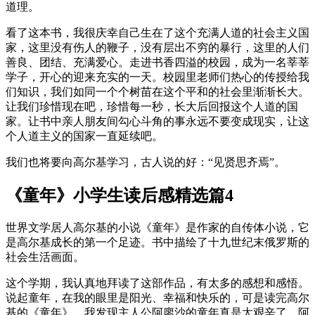
道理。
看了这本书，我很庆幸自己生在了这个充满人道的社会主义国
家，这里没有伤人的鞭子，没有层出不穷的暴行，这里的人们
善良、团结、充满爱心。走进书香四溢的校园，成为一名莘莘
学子，开心的迎来充实的一天。校园里老师们热心的传授给我
们知识，我们如同一个个树苗在这个平和的社会里渐渐长大。
让我们珍惜现在吧，珍惜每一秒，长大后回报这个人道的国
家。让书中亲人朋友间勾心斗角的事永远不要变成现实，让这
个人道主义的国家一直延续吧。
我们也将要向高尔基学习，古人说的好：“见贤思齐焉”。
《童年》小学生读后感精选篇4
世界文学居人高尔基的小说《童年》是作家的自传体小说，它
是高尔基成长的第一个足迹。书中描绘了十九世纪末俄罗斯的
社会生活画面。
这个学期，我认真地拜读了这部作品，有太多的感想和感悟。
说起童年，在我的眼里是阳光、幸福和快乐的，可是读完高尔
基的《童年》，我发现主人公阿廖沙的童年真是太艰辛了。阿