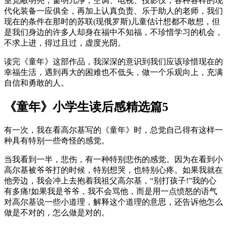
室宽敞明亮，窗明几净，空调、电视、投影仪，各种各样的现
代化装备一应俱全，再加上认真负责、乐于助人的老师，我们
现在的条件在那时的苏联(现俄罗斯)儿童估计想都不敢想，但
是我们身边的许多人却身在福中不知福，不珍惜学习的机会，
不求上进，得过且过，虚度光阴。
读完《童年》这部作品，我深深的意识到我们应该珍惜现在的
幸福生活，遇到再大的困难也不低头，做一个乐观向上，充满
自信和勇敢的人。
《童年》小学生读后感精选篇5
有一次，我在看高尔基写的《童年》时，总觉自己得有这样一
种具有特别一些奇怪的感觉。
当我看到一半，悲伤，有一种特别悲伤的感觉。因为在看到小
高尔基被爷爷打的时候，特别想哭，也特别心疼。如果我就在
他旁边，我会冲上去抱着我祖父高尔基，“别打孩子!”我的心
有多痛!如果我是爷爷，我不会骂他，而是用一点愤怒的语气
对高尔基说一些小道理，解释这个道理的意思，还告诉他怎么
做是不对的，怎么做是对的。