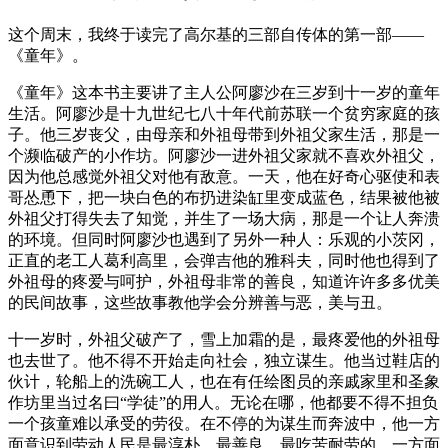
这个周末，我终于读完了高尔基的三部自传体的第一部——
《童年》。
《童年》这本书主要讲了主人公阿廖沙在三岁到十一岁的童年
生活。阿廖沙是十九世纪七八十年代前苏联一个贫穷家庭的孩
子。他三岁丧父，由母亲和外祖母带到外祖父家生活，那是一
个濒临破产的小作坊。阿廖沙一进外祖父家就不喜欢外祖父，
因为他总感觉外祖父对他有敌意。一天，他在好奇心驱使和表
哥怂恿下，把一块白色的布扔进染缸里变成蓝色，结果被他被
外祖父打得失去了知觉，并生了一场大病，那是一个让人奔溃
的环境。但同时阿廖沙也遇到了另外一种人：乐观的小茨冈，
正直的老工人葛利高里，会弹吉他的雅科夫，同时他也得到了
外祖母的疼爱与呵护，外祖母非常的善良，知道许许多多优美
的民间故事，这些故事教他学会分辨善与恶，美与丑。
十一岁时，外祖父破产了，雪上加霜的是，最疼爱他的外祖母
也去世了。他不得不开始走向社会，独立谋生。他当过鞋店的
伙计，轮船上的洗碗工人，也在有任绘图员的亲戚家里和圣象
作坊里当过名曰“学徒”的用人。无论在哪，他都要不得不担负
一个孩童难以承受的劳役。在不停的为谋生而奔波中，他一方
面意识到劳动人民是最淳朴、最善良、最吃苦耐劳的，一方面