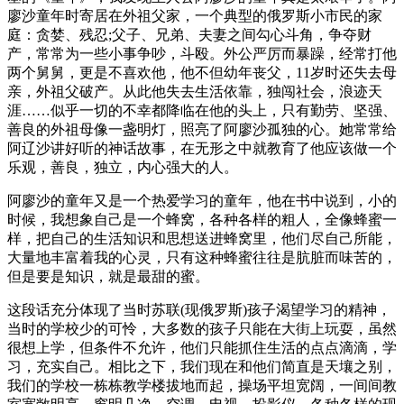
廖沙童年时寄居在外祖父家，一个典型的俄罗斯小市民的家
庭：贪婪、残忍;父子、兄弟、夫妻之间勾心斗角，争夺财
产，常常为一些小事争吵，斗殴。外公严厉而暴躁，经常打他
两个舅舅，更是不喜欢他，他不但幼年丧父，11岁时还失去母
亲，外祖父破产。从此他失去生活依靠，独闯社会，浪迹天
涯……似乎一切的不幸都降临在他的头上，只有勤劳、坚强、
善良的外祖母像一盏明灯，照亮了阿廖沙孤独的心。她常常给
阿辽沙讲好听的神话故事，在无形之中就教育了他应该做一个
乐观，善良，独立，内心强大的人。
阿廖沙的童年又是一个热爱学习的童年，他在书中说到，小的
时候，我想象自己是一个蜂窝，各种各样的粗人，全像蜂蜜一
样，把自己的生活知识和思想送进蜂窝里，他们尽自己所能，
大量地丰富着我的心灵，只有这种蜂蜜往往是肮脏而味苦的，
但是要是知识，就是最甜的蜜。
这段话充分体现了当时苏联(现俄罗斯)孩子渴望学习的精神，
当时的学校少的可怜，大多数的孩子只能在大街上玩耍，虽然
很想上学，但条件不允许，他们只能抓住生活的点点滴滴，学
习，充实自己。相比之下，我们现在和他们简直是天壤之别，
我们的学校一栋栋教学楼拔地而起，操场平坦宽阔，一间间教