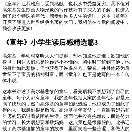
《童年》让我难忘，受到感触，也我从中受益无穷。我不但对
高尔基先生刻画人物形象的写作技巧有了深入的了解，也进入
到了那个特殊的年代，感受到许多人生的道理。这本《童年》
开启了我进入世界经典名著的大门，我相信在今后的阅读中，
我会收获更多!
《童年》小学生读后感精选篇3
高尔基，年幼时常听大人们提起，却不知道他是谁，欲知他的
身世，柯达人们总是说你还小不懂的。初中时了解到了他，他
的身世如此悲惨，但也获得了许多名号、荣誉。并且他还为后
世留下了宝贵的精神财富，而《童年》也正是他写的一本自传
体小说。
这本书讲述了高尔基悲惨的童年，看完后我不禁想到了自己的
童年。每个人都有童年，我的童年包括大家的童年估计都是充
满了快乐的，然而高尔基的童年如此残酷，他也成为了如此了
得的人，我感到很是敬佩。高尔基早年丧父，一直跟着妈妈和
年迈的奶奶过着贫困的生活。然而他并没有抱怨过，而是努力
的学习，长大后想要孝敬妈妈，这点我也是很佩服的。此书记
载了高尔基凄惨的童年的故事，里面夹着一些苦涩，和做人的