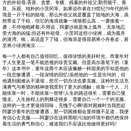
方的外祖母;吝啬、贪婪、专横、残暴的外祖父;勤劳能干、善
良、乐观、纯朴的小茨冈等。如果说作者在19世纪70年代的环
境是一片干枯的陆地，那么外祖父就是覆盖了陆地的大海，虽
然带走了干枯，但它的海浪就像一堵墙那么高，一袭接着一
袭，不停地咆哮着;不用说，阿廖沙就是海上孤舟，无奈地忍
受大海的凶猛;但还有外祖母、小茨冈这些小绿洲，成为孤舟
的港湾。唉，虽说是下了锚，但海浪是很容易将小舟卷走，甚
至将小绿洲淹没……
每一个人都有自己值得回忆，值得珍惜的美好时光。而童年对
于人生更是一笔不能忽视的珍贵宝藏。但是高尔基笔下的《童
年》这本书中，童年这两个本应该像糖一样甜美的字却是他的
一段悲惨遭遇，一段深情的回忆!虽然他的一生是坎坷的，但
他遇到困难从不退缩，想尽一切办法也要克服。这种对生活充
满勇气与希望的精神使我受到了更大的感触：依靠一个人，只
能依靠一时，不能依靠一世呀!人生的路还很长，需要自己慢
慢走。人生旅程上的荆棘还很多，需要自己一个一个的克服。
这样的一生才更值得回味，无愧于心啊!面对困难时当我想起
阿廖沙童年的悲惨遭遇，那一切困难都会显得微不足道，我便
有信心去克服――阿廖沙在这样黑暗污浊的环境中都仍然保持
着生活的勇气和信心，难道我们不应该比他做得更好吗?