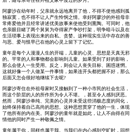
后，随母亲寄住在外祖父家中度过的岁月。
阿廖沙在幼年时，父亲就永远地离开了他，不得不使他感到孤
独寂寞，也不得不让人产生怜悯之情。幸好阿廖沙的外祖母非
常疼爱他并且经常讲述优美故事来使他受到熏陶。可同时，他
也亲眼目睹了两个舅舅为夺得家产争吵打架，明争暗斗以及在
生活琐事上表现出来的自私、贪婪。这种现实生活中存在的善
与恶、爱与恨早已在他的心灵上留下了记忆。
童年是每个人漫漫人生的开端，儿童的心灵、思想是天真无邪
的。平常的人和事物都会影响到儿童。如果受到了好的影响，
那么会使人一生受用。反之，则会让人丧失目标、困惑迷惘。
这就好像一个人做某一件事情，如果连开头都把握不好，那么
后面又怎会很好地继续下去呢?
阿廖沙寄住在外祖母家时又接触到了一种小市民的社会生活，
而这个阶层的人的所作所为令人不堪。，甚至令人感到厌恶。
然而，阿廖沙单纯、完美的心灵并未受这些消极态度的同化，
始终保持着自己高尚的思想。这种思想贯穿了他的一生，体现
了他所有的内在美。阿廖沙的童年就是如此，让人不由得在同
情他的同时产生一种敬佩之情。
童年属于你，同样也属于我。当我们在内心感到空旷时，回想