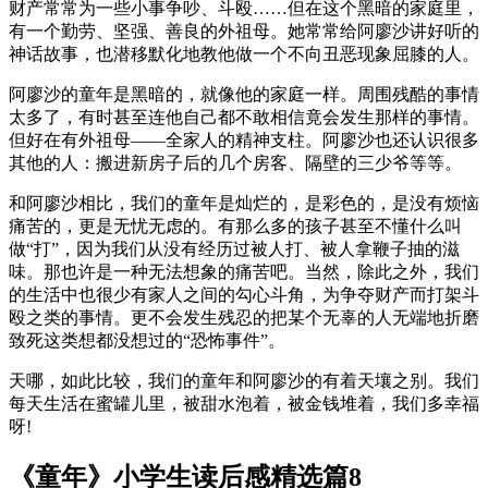
财产常常为一些小事争吵、斗殴……但在这个黑暗的家庭里，
有一个勤劳、坚强、善良的外祖母。她常常给阿廖沙讲好听的
神话故事，也潜移默化地教他做一个不向丑恶现象屈膝的人。
阿廖沙的童年是黑暗的，就像他的家庭一样。周围残酷的事情
太多了，有时甚至连他自己都不敢相信竟会发生那样的事情。
但好在有外祖母——全家人的精神支柱。阿廖沙也还认识很多
其他的人：搬进新房子后的几个房客、隔壁的三少爷等等。
和阿廖沙相比，我们的童年是灿烂的，是彩色的，是没有烦恼
痛苦的，更是无忧无虑的。有那么多的孩子甚至不懂什么叫
做“打”，因为我们从没有经历过被人打、被人拿鞭子抽的滋
味。那也许是一种无法想象的痛苦吧。当然，除此之外，我们
的生活中也很少有家人之间的勾心斗角，为争夺财产而打架斗
殴之类的事情。更不会发生残忍的把某个无辜的人无端地折磨
致死这类想都没想过的“恐怖事件”。
天哪，如此比较，我们的童年和阿廖沙的有着天壤之别。我们
每天生活在蜜罐儿里，被甜水泡着，被金钱堆着，我们多幸福
呀!
《童年》小学生读后感精选篇8