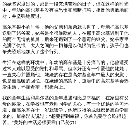
的姥爷家度过的，那是一段充满苦难的日子，但在这样的时光
中，年幼的高尔基并没有被恐惧和黑暗打垮，相反他勇敢地面
对，并坚强地度过。
高尔基很小的时候，他的父亲和弟弟就去世了，母亲把高尔基
送到了姥爷家，姥爷是个很暴躁的人，在那里高尔基遇到了他
的两个无情的舅舅，后来还遇到了一个恶毒的继父。姥爷家里
充满了仇恨，大人之间的一切都是以仇恨为纽带的，孩子们也
争先恐后地加入了这个行列。
生活在这样的环境中，年幼的高尔基是十分痛苦的，他曾遭受
过常人难以忍受的鞭打和辱骂。但幸好还有一个爱他的姥姥，
一直关心并照顾他。姥姥的存在是高尔基童年中最大的安慰，
也是最温暖的回忆。在姥姥的感染下，逆境中的高尔基学会热
爱生活，怀揣希望，积极向上。
我的童年生活和高尔基的童年遭遇相比是幸福的，在家里有父
母的疼爱，在学校也有老师同学的关心，有一个优越的学习环
境，而高尔基在十一岁就辍学，他所取得的成就都是靠自学而
来的。屠格涅夫说过：“想要得到幸福，你首先要学会吃得起
苦。”美好的生活必须要靠自己努力!