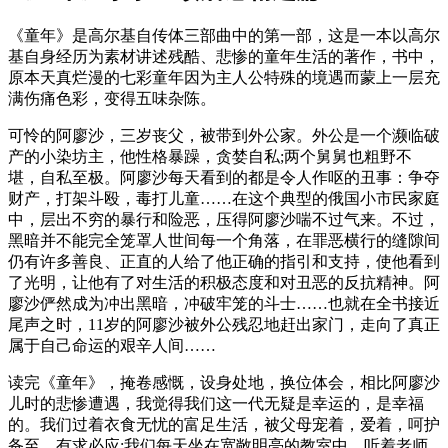
《童年》是高尔基自传体三部曲中的第一部，这是一本以高尔
基自身经历为素材讲述残酷、悲惨的童年生活的著作，书中，
原本天真烂漫的七彩童年因为主人公特殊的境遇而蒙上一层充
满伤痛色彩，变得五味杂陈。
可怜的阿廖沙，三岁丧父，被带到外公家。外公是一个濒临破
产的小染坊主，他性格暴躁，贪婪自私;两个舅舅也粗野不
堪，自私至极。阿廖沙每天看到的都是令人作呕的丑事：争夺
财产，打架斗殴，毒打儿童……在这个典型的俄国小市民家庭
中，层出不穷的暴行和险恶，压得阿廖沙喘不过气来。不过，
黑暗并不能完全笼罩人世间每一个角落，在罪恶横行的缝隙间
仍有许多善良、正直的人给了他正确的指引和支持，使他看到
了光明，让他有了对生活的积极态度和对丑恶的反抗精神。阿
廖沙俨然成为冲出黑暗，冲破牢笼的斗士……也就在全书接近
尾声之时，11岁的阿廖沙被外公残忍地赶出家门，走向了真正
属于自己命运的艰辛人间……
读完《童年》，掩卷感慨，设身处地，换位体会，相比阿廖沙
儿时的悲惨遭遇，我觉得我们这一代无疑是幸运的，是幸福
的。我们过着衣食无忧的富足生活，被父母宠着，爱着，呵护
备至，有求必应;我们每天坐在宽敞明亮的教室中，听着老师