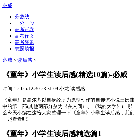
必威
分数线
一分一段
高考试卷
高考作文
高考资讯
志愿填报
必威
>
读后感
>
《童年》小学生读后感(精选10篇)-必威
时间：
2025-12-30 23:31:09
小龙
读后感
《童年》是高尔基以自身经历为原型创作的自传体小说三部曲
中的第一部(其他两部分别为《在人间》、《我的大学》)。那
么今天小编在这给大家整理一下《童年》小学生读后感，我们
一起看看吧!
《童年》小学生读后感精选篇1