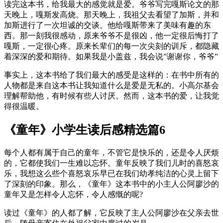
读完这本书，给我最大的感觉就是爱。爷爷写完嘎斯论文的那
天晚上，嘎斯发高烧。那天晚上，我祖父去看望了加斯，并和
加斯进行了一次坦诚的交谈。他给嘎斯带来了美味有趣的东
西。那一刻我很感动，原来爷爷不是很凶，他一定很后悔打了
嘎斯，一定很心疼。原来长辈们的每一次尖刻的训斥，都隐藏
着深深的爱和期待。如果我是小盖兹，我会说”谢谢你，爷爷”
事实上，这本书给了我们最大的感受是这样的：在书中所有的
人物都是来自这本书让我知道什么是爱是无私的。小高尔基会
理解帮助他，有时候有些人讨厌。然而，这本书的爱，让我觉
得很温暖。
《童年》小学生读后感精选篇6
每个人都有属于自己的童年，不管它是快乐的，还是令人厌烦
的，它都使我们一生难以忘怀。童年反映了我们儿时的喜怒哀
乐，我想这么些个喜怒哀乐早已在我们幼孝纯洁的心灵上留下
了深刻的印象。那么，《童年》这本书中的小主人公阿廖沙的
童年又是怎样令人忘怀，令人感慨的呢?
读过《童年》的人都了解，它反映了主人公阿廖沙在父亲去世