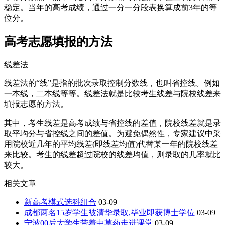
稳定。当年的高考成绩，通过一分一分段表换算成前3年的等
位分。
高考志愿填报的方法
线差法
线差法的“线”是指的批次录取控制分数线，也叫省控线。例如
一本线，二本线等等。线差法就是比较考生线差与院校线差来
填报志愿的方法。
其中，考生线差是高考成绩与省控线的差值，院校线差就是录
取平均分与省控线之间的差值。为避免偶然性，专家建议中采
用院校近几年的平均线差(即线差均值)代替某一年的院校线差
来比较。考生的线差超过院校的线差均值，则录取的几率就比
较大。
相关文章
新高考模式选科组合
03-09
成都两名15岁学生被清华录取,毕业即获博士学位
03-09
宁波00后大学生带着中草药走进课堂
03-09