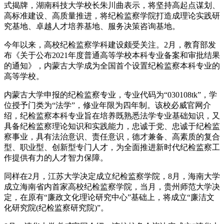
式揭牌，湖南科技大学校长朱川曲表示，将坚持高起点谋划、
高标准建设、高质量推进，将纪检监察学院打造成理论实践研
究基地、卓越人才培养基地、服务决策咨询基地。
今年以来，高校纪检监察学科建设颇受关注。2月，教育部发
布《关于公布2021年度普通高等学校本科专业备案和审批结果
的通知》，内蒙古大学成为全国首个设置纪检监察本科专业的
高等学校。
内蒙古大学申报的纪检监察专业，专业代码为“030108tk”，学
位授予门类为“法学”，修业年限为四年制。该校必威官网介
绍，纪检监察本科专业旨在培养既熟悉法学专业基础知识，又
具备纪检监察理论知识和实践能力，忠诚于党、忠诚于纪检监
察事业，具有法治意识、责任意识，德才兼备、高素质的复合
型、职业型、创新型专门人才，为全面推进新时代纪检监察工
作提供有力的人才智力保障。
同样在2月，江苏大学决定成立纪检监察学院，8月，海南大学
成立海南省内首家高校纪检监察学院，当月，贵州师范大学决
定，在原有“廉政文化理论研究中心”基础上，将成立“廉洁文
化研究院(纪检监察研究院)”。