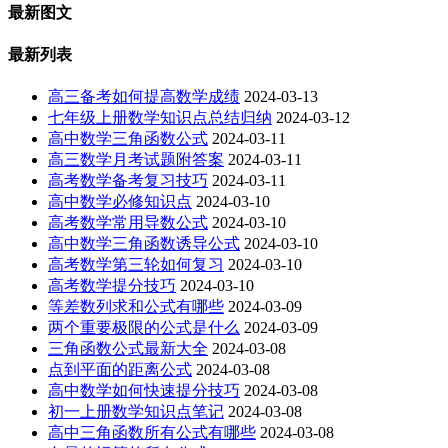
最新图文
最新列表
高三备考如何提高数学成绩
2024-03-13
七年级上册数学知识点总结归纳
2024-03-12
高中数学三角函数公式
2024-03-11
高三数学月考试题附答案
2024-03-11
高考数学备考复习技巧
2024-03-11
高中数学必修知识点
2024-03-10
高考数学常用导数公式
2024-03-10
高中数学三角函数诱导公式
2024-03-10
高考数学第三轮如何复习
2024-03-10
高考数学提分技巧
2024-03-10
等差数列求和公式有哪些
2024-03-09
两个重要极限的公式是什么
2024-03-09
三角函数公式最新大全
2024-03-08
点到平面的距离公式
2024-03-08
高中数学如何快速提分技巧
2024-03-08
初一上册数学知识点笔记
2024-03-08
高中三角函数所有公式有哪些
2024-03-08