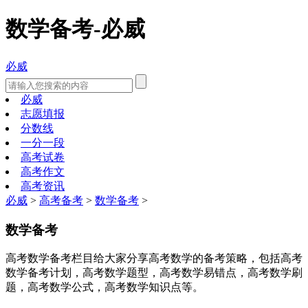
数学备考-必威
必威
必威
志愿填报
分数线
一分一段
高考试卷
高考作文
高考资讯
必威
>
高考备考
>
数学备考
>
数学备考
高考数学备考栏目给大家分享高考数学的备考策略，包括高考
数学备考计划，高考数学题型，高考数学易错点，高考数学刷
题，高考数学公式，高考数学知识点等。