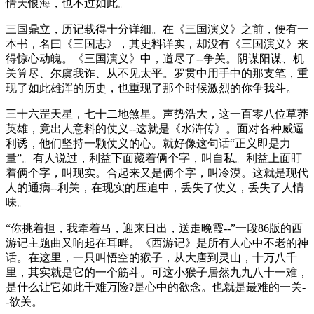
情天恨海，也不过如此。
三国鼎立，历记载得十分详细。在《三国演义》之前，便有一
本书，名曰《三国志》，其史料详实，却没有《三国演义》来
得惊心动魄。《三国演义》中，道尽了--争关。阴谋阳谋、机
关算尽、尔虞我诈、从不见太平。罗贯中用手中的那支笔，重
现了如此雄浑的历史，也重现了那个时候激烈的你争我斗。
三十六罡天星，七十二地煞星。声势浩大，这一百零八位草莽
英雄，竟出人意料的仗义--这就是《水浒传》。面对各种威逼
利诱，他们坚持一颗仗义的心。就好像这句话“正义即是力
量”。有人说过，利益下面藏着俩个字，叫自私。利益上面盯
着俩个字，叫现实。合起来又是俩个字，叫冷漠。这就是现代
人的通病--利关，在现实的压迫中，丢失了仗义，丢失了人情
味。
“你挑着担，我牵着马，迎来日出，送走晚霞--”一段86版的西
游记主题曲又响起在耳畔。《西游记》是所有人心中不老的神
话。在这里，一只叫悟空的猴子，从大唐到灵山，十万八千
里，其实就是它的一个筋斗。可这小猴子居然九九八十一难，
是什么让它如此千难万险?是心中的欲念。也就是最难的一关-
-欲关。