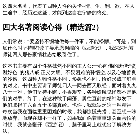
这四大名著，代表了四种人性的关卡--情、争、利、欲。在人
生途中，经历过这些，才能到达自在宁静的终处。
四大名著阅读心得（精选篇2）
人们常说：“要坚持不懈地做每一件事，不能松懈。”可是，到
底什么叫坚持呢?读了吴承恩创编的《西游记》，我深深地被
师徒四人那份豪情壮志给吸引住了。
这本书主要有四个性格截然不同的主人公:一心向佛的唐僧;“贪
财好色”的猪八戒;正义大胆、不畏困难的孙悟空;以及心地善良
的沙僧。这四种人物性格不同，形象也不同，恰好形成了鲜明
的对比。书中主要讲了师徒四人一同去西天取经，面对着九九
八十一难，他们坚持不懈，不畏艰辛，各种妖魔鬼怪都不是他
们的对手。终于，在这种敢于闯荡、勇往直前的精神激发下，
他们取得了六百五十多部真经。也许，我就缺乏这一种精神，
每次当我在面临重重困难的时候，我都惊慌失措，甚至想一味
地放弃。而现在却不一样了，如果我面临着重重难关而害怕的
时候，我就会翻开《西游记》，脑子里马上就想出了解决方
法。