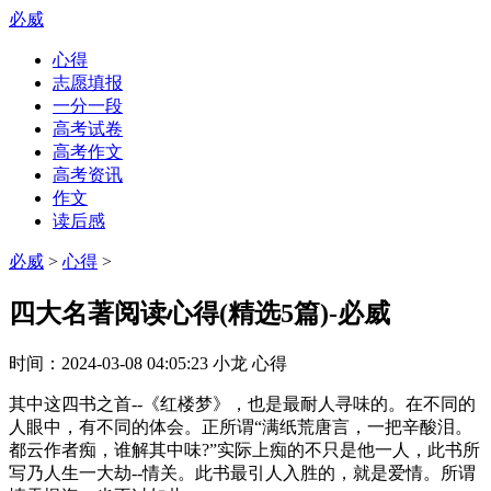
必威
心得
志愿填报
一分一段
高考试卷
高考作文
高考资讯
作文
读后感
必威
>
心得
>
四大名著阅读心得(精选5篇)-必威
时间：
2024-03-08 04:05:23
小龙
心得
其中这四书之首--《红楼梦》，也是最耐人寻味的。在不同的
人眼中，有不同的体会。正所谓“满纸荒唐言，一把辛酸泪。
都云作者痴，谁解其中味?”实际上痴的不只是他一人，此书所
写乃人生一大劫--情关。此书最引人入胜的，就是爱情。所谓