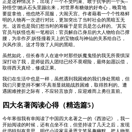
正是这种情况下，出现了一个不受约束、敢于抗争的一个头--
孙悟空!她从石头里蹦出来，对世界有糖做的好奇心，晚育地
要捉拿他，他也绝不屈服，大闹天宫。作者藉着一个个性格鲜
明的人物再一次进行对比，更加突出了当时社会的黑暗五无
光。这首也是我们想当时的筹赈于是官员是怎么样的。’其实
官员与妖怪也有一笔相识：官员解自己身后的大人物给自己撑
腰，为非作歹;妖怪撞着天上的宝物或与神仙的关系给自己，
兴风作浪。这才导致了人间的黑暗。
虽然如此，但长春市人在途中对那些妖魔鬼怪的我无所畏惧深
深打动了我，是师徒四人团结已经不畏艰险，最终如愿以偿，
取得西天真经，修成正果。
我们在生活中也是一样，虽然遇到我困难的我们身处黑暗，但
我们只要坚持不懈?不具渐显就能战胜困难，取得胜利的。遭
遇困难挫折之际有，不应轻言放弃，应迎难而上勇往直前。
四大名著阅读心得（精选篇5）
今年寒假我有幸阅读了中国四大名著之一的《西游记》，我一
开始阅读的时候，还有点坐不住，但坚持读了几天之后，发现
此书特别有意思。明代小说家吴承恩文笔风趣幽默、把人物形