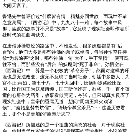
大闹天宫了。
鲁迅先生曾评价过“什麽皆有情，精魅亦同世故，而玩世不恭
之意寓焉”，《西游记》中，九九八十一难，每个故事中风
趣，幽默的故事并不只是“故事”，它反映了现实社会即作者所
处时代的扭曲与缺失。
在唐僧师徒取经的路途中，不难发现，很多妖魔都是有“后
台”的，他们大多是那些神佛的弟子或坐骑，每当孙悟空挥棒
欲“为名除害”之时，那些神佛一句“大圣，手下留情”，便可既
往不咎，而那些没有“后台”的妖魔则“死于非命”。孙悟空在
《西游记》中，算是一个积极的“革命分子”，然而对这样的环
境也是无法改变。这无不反映了当时社会，朝廷中多数人，为
官不正;再如，第七十八，七十九回中，唐僧师徒路经比丘
国，比丘国王为妖魔所缠，国王听信谗言，欲将一千一百个孩
童的心肝作为药引，故事看似荒诞，夸张，但它却真实反应了
现实社会中，皇帝的昏庸无道，想问“周幽王烽火戏诸
侯”，“秦始皇焚书坑儒”，“隋炀帝弑父杀兄”······这些历史君
王，哪个不是更加的“匪夷所思”?
《西游记》所描述的是一个扭曲的病态的社会，对于现实社
会，借用当代作家余华的话说“与现实的荒诞相比，小说的荒