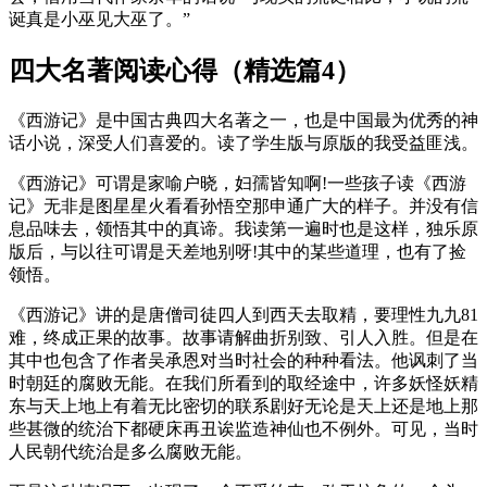
诞真是小巫见大巫了。”
四大名著阅读心得（精选篇4）
《西游记》是中国古典四大名著之一，也是中国最为优秀的神
话小说，深受人们喜爱的。读了学生版与原版的我受益匪浅。
《西游记》可谓是家喻户晓，妇孺皆知啊!一些孩子读《西游
记》无非是图星星火看看孙悟空那申通广大的样子。并没有信
息品味去，领悟其中的真谛。我读第一遍时也是这样，独乐原
版后，与以往可谓是天差地别呀!其中的某些道理，也有了捡
领悟。
《西游记》讲的是唐僧司徒四人到西天去取精，要理性九九81
难，终成正果的故事。故事请解曲折别致、引人入胜。但是在
其中也包含了作者吴承恩对当时社会的种种看法。他讽刺了当
时朝廷的腐败无能。在我们所看到的取经途中，许多妖怪妖精
东与天上地上有着无比密切的联系剧好无论是天上还是地上那
些甚微的统治下都硬床再丑诶监造神仙也不例外。可见，当时
人民朝代统治是多么腐败无能。