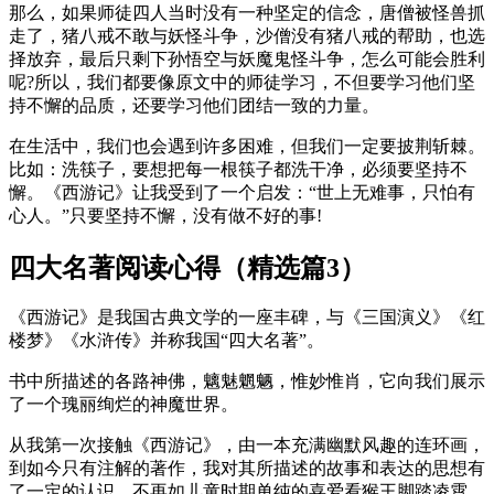
那么，如果师徒四人当时没有一种坚定的信念，唐僧被怪兽抓
走了，猪八戒不敢与妖怪斗争，沙僧没有猪八戒的帮助，也选
择放弃，最后只剩下孙悟空与妖魔鬼怪斗争，怎么可能会胜利
呢?所以，我们都要像原文中的师徒学习，不但要学习他们坚
持不懈的品质，还要学习他们团结一致的力量。
在生活中，我们也会遇到许多困难，但我们一定要披荆斩棘。
比如：洗筷子，要想把每一根筷子都洗干净，必须要坚持不
懈。《西游记》让我受到了一个启发：“世上无难事，只怕有
心人。”只要坚持不懈，没有做不好的事!
四大名著阅读心得（精选篇3）
《西游记》是我国古典文学的一座丰碑，与《三国演义》《红
楼梦》《水浒传》并称我国“四大名著”。
书中所描述的各路神佛，魑魅魍魉，惟妙惟肖，它向我们展示
了一个瑰丽绚烂的神魔世界。
从我第一次接触《西游记》，由一本充满幽默风趣的连环画，
到如今只有注解的著作，我对其所描述的故事和表达的思想有
了一定的认识，不再如儿童时期单纯的喜爱看猴王脚踏凌霄，