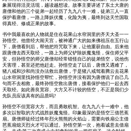
象展现得活灵活现，越读越想读。故事主要讲述了东土大唐的
唐僧和他的三个徒弟一起经历了九九八十一难，徒弟三人一直
保护着唐僧，一路上降妖伏魔，化险为夷，最终到达天竺国取
得真经、修成正果的故事。
书中我最喜欢的人物就是住在花果山水帘洞里的齐天大圣一一
孙悟空。他曾经大闹天宫，被神通广大的如来佛祖压在五行山
下，唐僧看到后，帮他把符咒取下来，让他重获自由。后来他
跟唐僧去西天取经，一路上为师父铲除妖魔鬼怪，保住师父平
安，但孙悟空的师父唐僧却经常错怪自己的徒弟悟空，说他伤
天害理，甚至还把他赶走。孙悟空走了以后，唐僧又遇难了，
猪八戒和沙和尚没办法救出唐僧，于是猪八戒驾着腾云去花果
山水帘洞里找孙悟空帮忙，孙悟空并没有因为唐僧说了自己几
句而不去相救，最终孙悟空救出唐僧，接着保护他们一起去西
天取经。如此善良宽容、大方又不计较的悟空，不正是我们少
先队员应该具有的品质吗?
孙悟空不但宽容大方，而且勇敢机智。在九九八十一难中，他
多次以智取的方式战胜妖魔鬼怪。印象最深的是悟空三借芭蕉
扇。唐僧师徒经过终年烈火熊熊的火焰山，需要向铁扇公主借
芭蕉扇熄灭烈火才可以通过。孙悟空第一次，抱着诚意去借扇