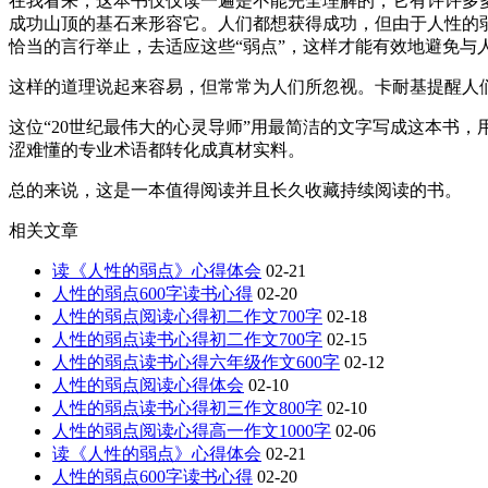
在我看来，这本书仅仅读一遍是不能完全理解的，它有许许多
成功山顶的基石来形容它。人们都想获得成功，但由于人性的
恰当的言行举止，去适应这些“弱点”，这样才能有效地避免与
这样的道理说起来容易，但常常为人们所忽视。卡耐基提醒人
这位“20世纪最伟大的心灵导师”用最简洁的文字写成这本书
涩难懂的专业术语都转化成真材实料。
总的来说，这是一本值得阅读并且长久收藏持续阅读的书。
相关文章
读《人性的弱点》心得体会
02-21
人性的弱点600字读书心得
02-20
人性的弱点阅读心得初二作文700字
02-18
人性的弱点读书心得初二作文700字
02-15
人性的弱点读书心得六年级作文600字
02-12
人性的弱点阅读心得体会
02-10
人性的弱点读书心得初三作文800字
02-10
人性的弱点阅读心得高一作文1000字
02-06
读《人性的弱点》心得体会
02-21
人性的弱点600字读书心得
02-20