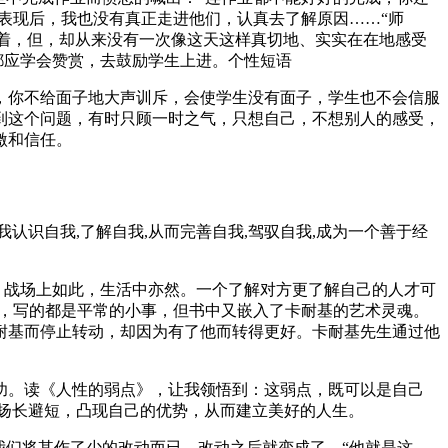
表现后，我也没有真正走进他们，认真去了解原因……“师
践着，但，却从来没有一次像这天这样真切地、实实在在地感受
都应学会赞赏，去鼓励学生上进。个性短语
，你不给面子地大声训斥，会使学生没有面子，学生也不会信服
到这个问题，有时只顾一时之气，只想自己，不想别人的感受，
激和信任。
识自我,了解自我,从而完善自我,驾驭自我,成为一个善于经
，战场上如此，生活中亦然。一个了解对方更了解自己的人才可
奥，写的都是平常的小事，但书中又嵌入了卡耐基的艺术灵魂。
耐基而停止转动，却因为有了他而转得更好。卡耐基先生通过他
功。读《人性的弱点》，让我领悟到：这弱点，既可以是自己
扬长避短，凸现自己的优势，从而建立美好的人生。
我们将其作了少的改动而已，改动之后就变成了，“他就是这