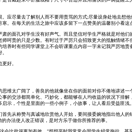
恨。应尽量去了解别人而不要用责骂的方式;尽量设身处地去想他
月寒。在每天的生活之旅中应该多留下一点赞美的温馨别小看这
严肃的面孔对学生没有好声气。而且坚信对学生严格就是对他们
老师呵责的只是少数。有时过于严厉只会招致更大的抵触情绪不
的培养时有些同学课堂上不会听课重点内容一字未记我严厉地责
好。
也更好。
的思维太广阔了，善良的他就像坐在你的面前对你不倦地讲述一
公事的交涉都简单化、巧妙化，都能够在人均收益的状况下排解
多启示，个性是里面的一些小例子，小故事，让人看后受益匪浅
们首先从称赞与真诚地欣赏他人开始，要间接委婉地指出他人的
励的办法使人改正错误，是对方乐于做你所推荐的事。
这会比批评更加有效。”想想平时我常常会因学生经常拖拉、甚