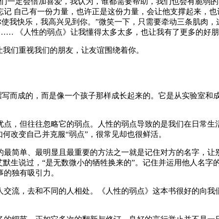
我们一定会倍加喜爱，我认为，谁都需要帮助，我们也会有脆弱
记 自己有一份力量，也许正是这份力量，会让他支撑起来，也
你使我快乐，我高兴见到你。”微笑一下，只需要牵动三条肌肉，
…… 《人性的弱点》让我懂得太多太多，也让我有了更多的好
让我们重视我们的朋友，让友谊围绕着你。
撰写而成的，而是像一个孩子那样成长起来的。它是从实验室和
优点，但往往忽略它的弱点。人性的弱点导致的是我们在日常生
如何改变自己并克服“弱点”，很常见却也很鲜活。
的最简单、最明显且最重要的方法之一就是记住对方的名字，让
艾默生说过，“是无数微小的牺牲换来的”。记住并运用他人名字
事的独有吸引力。
人交流，去和不同的人相处。《人性的弱点》这本书很好的向我