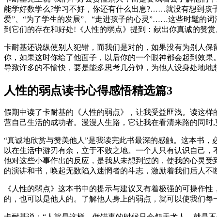
能学好数学么?学习不好，你还有什么出息?……就没有想到孩
爱”、“为了学生的发展”、“走进孩子的心灵”……这些时髦
到它们的存在和好处!《人性的弱点》提到：献出你真诚的赞
卡耐基还说纵使别人犯错，而我们是对的，如果没有为别人保
你，如果这时你给了他面子，以后你的一个眼神都会起到效果
导致许多的不愉快，要是能多思考几分钟，为他人设身处地地
人性的弱点读书心得感悟精选篇3
假期中读了卡耐基的《人性的弱点》，让我受益匪浅。读这样的
营自己生活的成功者。漫漫人生路，它让我在看清来路的同时,
“真诚地欣赏与赞美他人”是我读完此书最深的感触。这本书，
以在生活中游刃有余，立于不败之地。一个人只有认识自己，
他对这些小事作出的反应，是我从未想到过的，使我的心灵受
的演讲和书，唤起无数陷入迷惘者的斗志，激励着我们后人不
《人性的弱点》这本书中的提示与建议又有着极强的可操作性
的，也可以是他人的。了解他人身上的弱点，就可以使我们每
卡耐基说：“人就是这样，做错事的时候只会怨天尤人，就是不