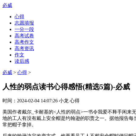
必威
心得
志愿填报
一分一段
高考试卷
高考作文
高考资讯
作文
读后感
必威
>
心得
>
人性的弱点读书心得感悟(精选5篇)-必威
时间：
2024-02-04 14:07:26
小龙
心得
美国作者戴尔_卡耐基的<人性的弱点>一书令我爱不释手闲来
地的工人有没有戴上安全帽是约翰逊的职责之一。据他报告每
常把帽子拿掉。
后来约翰逊决定改变方式。他再看见工人不戴安全帽时便问帽