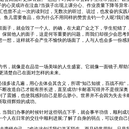
子的心灵或许在泣血?当孩子出现上课分心、作业质量下降等异常
的词汇也曾不止一次的读到过，无数次的听过、说过，也发奋的实
赏。鱼儿需要食品，你为什么不用同样的赞赏去钓一个人呢?我们
留面子，就会毁了一个人。的确，在大庭广众之下，学生犯错了
。保留他人的面子，这是何等重要的问题，而我们却很少会思考
想一想，这样就不会产生不愉快的场面了，人与人也会多一份感
书，就像是在品尝一场美味的人生盛宴。它就像一面镜子,帮助我认
更清楚自己在面对怎样的未来。
必须多读几遍，用心去体会其含义，所谓“知己知彼，百战不殆”
不断改造自己才能有所长进，直至成功!卡耐基写得并不是很深
到了震撼，也使我感到自己是那么渺小。世界并不会因为失去卡
断取得辉煌的成功。
，当我们办事的时候针对这些弱点下手，就会事半功倍，顺利成
一个人在日常的交往中顺利进展;了解了自身的弱点，可以使自己
去责怪自己。”也许这句话我们并不陌生，而且经常用到，只是