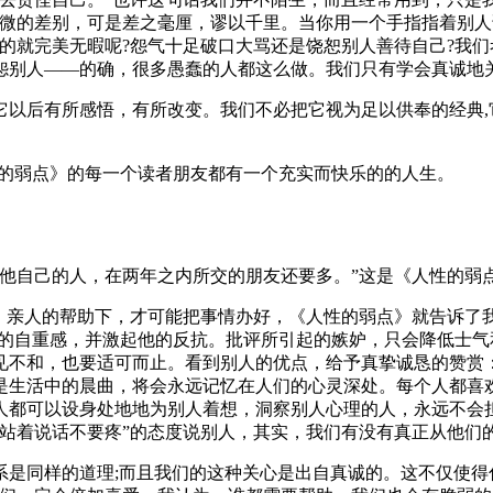
细微的差别，可是差之毫厘，谬以千里。当你用一个手指指着别人
的就完美无暇呢?怨气十足破口大骂还是饶恕别人善待自己?我
怨别人——的确，很多愚蠢的人都这么做。我们只有学会真诚地
以后有所感悟，有所改变。我们不必把它视为足以供奉的经典,它
性的弱点》的每一个读者朋友都有一个充实而快乐的的人生。
心他自己的人，在两年之内所交的朋友还要多。”这是《人性的弱
友、亲人的帮助下，才可能把事情办好，《人性的弱点》就告诉了
他的自重感，并激起他的反抗。批评所引起的嫉妒，只会降低士
见不和，也要适可而止。看到别人的优点，给予真挚诚恳的赞赏
是生活中的晨曲，将会永远记忆在人们的心灵深处。每个人都喜
人都可以设身处地地为别人着想，洞察别人心理的人，永远不会
站着说话不要疼”的态度说别人，其实，我们有没有真正从他们的
系是同样的道理;而且我们的这种关心是出自真诚的。这不仅使得