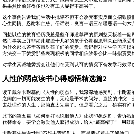
果果然比前好得多也没有工人显得不高兴了。
这个事例告诉我们生活中批评不但不会改变事实反而会招致愤
心生同情、忍耐和仁慈。俗话说：良言一语三冬暖恶语一句六
回想以往的教育经历我总是坚守师道尊严的原则整天板着一副
然而事实上并非如此那些十几岁的孩子心灵很脆弱真正能承受
为什么那么吝啬吝啬对孩子们的赞赏。曾记得对学生学习习惯
方法变一下赞赏那些表现积极的同学相信效果会比一味指责要
对学生真诚地赞赏会让他们在受到认可的情况下奋发学习效果
人性的弱点读书心得感悟精选篇2
读了戴尔卡耐基的《人性的弱点》，我深深地感受到，卡耐基
之间的一切可能发生的事，无论是平常的问好、直接的冲突、
去处理你的人生，那简直太完美了。但是看完之后，确实有许
此书的第五篇《如何更好地说服他人》让我印象深刻，告诉我
代替命令，要学会激励他人获得成功，给人“戴高帽子”，用鼓
卡耐基先生说“我们不好去责怪别人，而是要试着去了解他们，