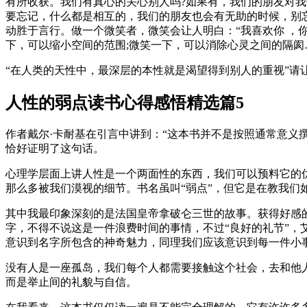
有所收获。我们有真心的关心别人吗?如果有，我们的朋友对
要忘记，什么都是相互的，我们的朋友也会有无助的时候，别忘
动胜于言行。做一个微笑者，微笑会让人明白：“我喜欢你 ，
下，可以缩小空间的范围;微笑一下，可以消除心灵之间的隔阂
“在人类的天性中，最深层的本性就是渴望得到别人的重视”请
人性的弱点读书心得感悟精选篇5
作者戴尔·卡耐基在引言中讲到：“这本书并不是按照通常意义
恰好证明了这句话。
心理学层面上讲人性是一个两面性的东西，我们可以预料它的
那么多被我们漠视的细节。书名虽叫“弱点”，但它是在教我们
其中我最印象深刻的是法国皇帝拿破仑三世的故事。获得好感
字，不得不说这是一件浪费时间的事情，不过“良好的礼节”，
意识到名字所包含的神奇魅力，同理我们应该意识到每一件小
没有人是一座孤岛，我们每个人都需要接触这个社会，去和他
而是举止间的礼貌与自信。