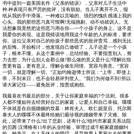
书中提到一篇美国名作《父亲的错误》，父亲对儿子生活中
种.种表现只有严厉的批评，没有鼓励。当儿子离开不久，报
纸从我的手中滑落。一种难以言喻的、强烈的愧疚感涌上我的
心头。我的那些恶习真可恨啊!无端挑剔、动不动就训人。无
法想象我竟然把这些恶习用在你—一个小孩子的身上。这不是
我爱你的表现。这是我错误地用我这个年龄的人的标准，要求
你。这位父亲对自己的给孩子那些恶劣的批评责骂，感到无比
的后悔。开始检讨，他发现自己做错了，儿子还是一个小孩
子，根本不懂。从这个案例中，总结经验。不要指责别人，努
力去想，为什么别人会那么做?那么做的意义是什么?理解比指
责更有益，更有意义。理解会催生同情、宽容与善意。“宽容
一切，就是理解一切。”正如约翰逊博士所说：“上帝，即使上
帝，不到末日，也不会轻易评判世人。”我们为何做不到?所以
请大家记住——避免批评，指责或抱怨。
我最喜欢书最后的部分，关于让你家庭幸福的7个法则。很多
人都不懂如何去经营好自己的家庭，让爱人和自己幸福。喋喋
不休就是在自掘婚姻的坟墓：林肯夫人、欧仁妮皇后、托尔斯
泰夫人的喋喋不休最终给她们最珍视的婚姻带来了灾难。除
此，还带来了什么?出了悲剧，还有什么?纽约市家庭关系法院
的贝茜·汉博格有11年的从业经验，审理过成千桩家庭婚姻纠
纷。她表示，女人无休止的唠叨，是导致男人离家出走的重要