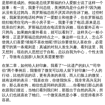
是那样造成的。例如老总统罗斯福的仆人爱默士说了这样一个
故事：有一次，我妻子问总统，美洲鹑鸟是什么样子?因为她
从没有见过鹑鸟，而罗斯福总统不厌其详的告诉了她。过些时
候，我家里的电话铃声响了一爱默士和他妻子，住在罗斯福总
统牡蛎湾住宅内一所小房子里一，我妻子接了电话;原来是总
统亲自打来的。罗斯福总统在电话里告诉她，现在窗外正有一
只鹑鸟，如果她向窗外看去，就可以看到了。这样关心一桩小
事情，正是罗斯福总统的特点之一。像这样一位主人，怎么不
使佣人们喜爱?谁能不喜欢他呢?所以你要使别人喜欢你，必需
遵守的第一条规则是：真诚的对别人发生兴趣。看到这里，我
又想到，现在的人思想过于自私，总以自我为中心，个性太强
了，导致有点脱群!人制关系需要整理!
在第二章，如何给人好印象。我看了“一比遗产的妇人”“司华
伯”两个事例后，我懂得了微笑可以给人留下好印象!一个人的
行动，比他所说的话，更有具体的表现，而人们脸上的微笑，
就有这样的表示：“我喜欢你，你使我快乐，我非常高兴见到
你，那么喜欢狗，相信也是同样的原因……你看牠们那么的喜
欢跟我们接近，当牠们看到我们时，那股出于自然的高兴，所
以人们也就喜欢了牠们。一个微笑虽然是小事，但坚持着并不
容易。