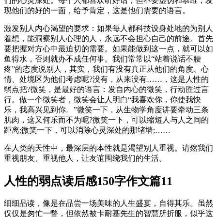
们的心灵深处。每个人都喜欢听好话，但不要虚伪和恭维，发
现他们的好的一面，给予肯定，这是他们需要的语言。
激发别人内心渴望的要求：如果每人都科技设身处地的为别人
着想，能洞察别人心理的人，永远不会担心自己的前途。首先
要把握对方心中最迫切的需要。如果能做到这一点，就可以如
鱼得水，否则就办不成任何事。我们常常以“站着说话不腰
疼”的态度说别人，其实，我们有没有真正从他们的角度、心
情、处境区为他们考虑呢?没有，从来没有……，这是人性的
弱点把?微笑，是最好的语言：发自内心的微笑，行动胜过言
行。做一个微笑者，微笑会让人明白“我喜欢你，你使我快
乐，我高兴见到你。”微笑一下，从生物学角度讲要牵动三条
肌肉，这又何乐而不为呢?微笑一下，可以缩短人与人之间的
距离;微笑一下，可以消除心灵深处的那堵墙;……
在人类的天性中，最深层的本性就是渴望别人重视。请然我们
重视朋友、重视他人，让友谊围绕我们的生活。
人性的弱点读后感150字作文篇11
细细品读，像是在品尝一场美味的人生盛宴，自得其乐。虽然
仅仅是匆忙一瞥，但依然被卡耐基先生的智慧所折服，似乎这