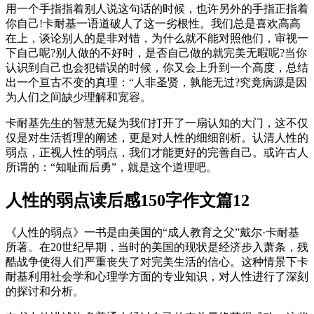
用一个手指指着别人说这句话的时候，也许另外的手指正指着
你自己!卡耐基一语道破人了这一劣根性。我们总是喜欢高高
在上，谈论别人的是非对错，为什么就不能对照他们，审视一
下自己呢?别人做的不好时，是否自己做的就完美无暇呢?当你
认识到自己也会犯错误的时候，你又会上升到一个高度，总结
出一个亘古不变的真理：“人非圣贤，孰能无过?究竟病源是因
为人们之间缺少理解和宽容。
卡耐基先生的智慧无疑为我们打开了一扇认知的大门，这不仅
仅是对生活哲理的阐述，更是对人性的细细剖析。认清人性的
弱点，正视人性的弱点，我们才能更好的完善自己。或许古人
所谓的：“知耻而后勇”，就是这个道理吧。
人性的弱点读后感150字作文篇12
《人性的弱点》一书是由美国的“成人教育之父”戴尔·卡耐基
所著。在20世纪早期，当时的美国的现状是经济步入萧条，残
酷战争使得人们严重丧失了对完美生活的信心。这种情景下卡
耐基利用社会学和心理学方面的专业知识，对人性进行了深刻
的探讨和分析。