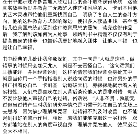
在书中他讲述许多普通人经过自己的奋斗最终获得成功，这些
真实故事激励并教育了无数陷入迷茫和困境的人，卡耐基用他
的艺术灵魂帮忙他们重新找回自己，明确了各自人生的奋斗方
向。他的这种教育方式影响深远，使很多人获益匪浅，甚至包
括几位美国总统都受到这种教育思想的熏陶。读完这部作品
后，我了解到该如何为人处事，领略到书中精髓不仅仅有利于
提高自身的修养，也告诉我更好地融入团体，让他人幸福，也
是让自己幸福。
书中经典的几处让我印象深刻。其中一句是“人就是这样，做
错事的时候只会怨天尤人，就是不去责怪自己。”这句话我们
耳熟能详，并且经常说到，这样的情景我们经常会身处其中，
就是当你用一个手指指着别人说这句话的时候，也许另外的手
指正指着你自己！卡耐基一语道破天机，赤裸裸地揭示着人的
劣根性。人们总是喜欢在别人背后谈论他人的是非对错，却从
不爱比较他人审视自己的过错。俗话说：“人非圣贤，孰能无
过但当过错产生时我们研究事情总是习惯于站在自己的立场上
去思考，因为缺少理解和宽容，过错得不到及时改善，也不能
起到很好的警示作用。相反，若我们能够克服这一劣根性，双
方都能站在别人的角度审视自身，理解并宽恕他人，效果必定
会大不相同。