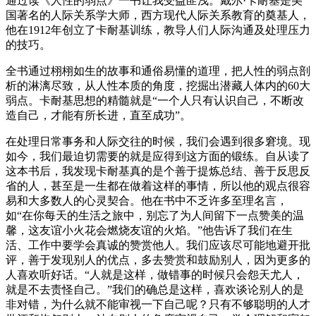
通过读《人性的弱点》一书让我受益匪浅。戴尔·卡耐基是美
国著名的人际关系学大师，西方现代人际关系教育的奠基人，
他在1912年创立了卡耐基训练，教导人们人际沟通及处理压力
的技巧。
全书通过栩栩如生的故事和通俗易懂的道理，把人性的弱点剖
析的淋漓尽致，从人性本质的角度，挖掘出潜藏人体内的60大
弱点。卡耐基思想的精髓就是“一个人只有认识自己，不断改
造自己，才能有所长进，直至成功”。
在处理日常事务和人际交往的时候，我们会遇到很多窘境。现
如今，我们最迫切需要的就是应得到这方面的锻练。自从读了
这本书后，我发现卡耐基真的是个善于提炼总结、善于反思反
省的人，甚至是一生都在做着这样的事情，所以他的观点很容
易和大多数人的心灵契合。他在书中不乏许多至理名言，
如“在你每天的生活之旅中，别忘了为人间留下一点赞美的温
馨，这友谊小火花会燃烧友谊的火焰。”他告诉了我们在生
活、工作中要学会真诚的赞赏他人。我们应该尽可能地避开批
评，善于发现别人的优点，多去赞赏和鼓励别人，因为更多的
人喜欢听好话。“人就是这样，做错事的时候只会怨天尤人，
就是不去责怪自己。”我们的确总是这样，喜欢谈论别人的是
非对错，为什么就不能审视一下自己呢？只有不够聪明的人才