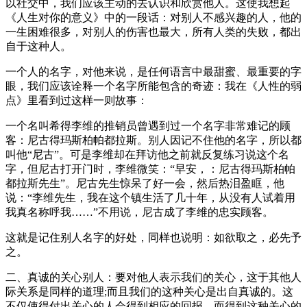
以社交中，我们应该主动的去认识和欣赏他人。这使我想起
《人生对你的意义》中的一段话：对别人不感兴趣的人，他的
一生困难很多，对别人的伤害也最大，所有人类的失败，都出
自于这种人。
一个人的名字，对他来说，是任何语言中最甜蜜、最重要的字
眼，我们应该诠释一个名字所能包含的奇迹：我在《人性的弱
点》里看到过这样一则故事：
一个名叫希得李维的推销员曾遇到过一个名字非常难记的顾
客：尼古得玛斯柏帕都拉斯。别人因记不住他的名字，所以都
叫他“尼古”。可是李维却在拜访他之前就反复练习说这个名
字，但尼古打开门时，李维微笑：“早安，：尼古得玛斯柏帕
都拉斯先生”。尼古先生惊呆了好一会，然后热泪盈眶，他
说：“李维先生，我在这个镇生活了几十年，从没有人试着用
我真名称呼我……”不用说，尼古成了李维的忠实顾客。
这就是记住别人名字的好处，同样也说明：如欲取之，必先予
之。
二、真诚的关心别人：要对他人表示我们的关心，这于其他人
际关系是同样的道理;而且我们的这种关心是出自真诚的。这
不仅使得付出关心的人会得到相应的回报，而得到这种关心的