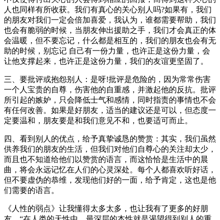
人也同样有所收获。我们有真心的关心别人吗?如果有，我们
的朋友对我们一定会倍加喜爱，我认为，谁都需要帮助，我们
也会有脆弱的时候，当朋友伸出援助之手，我们才会真正的体
会温暖，但不要忘记，什么都是相互的，我们的朋友也会有无
助的时候，别忘记 自己有一份力量，也许正是这份力量，会
让他支撑起来，也许正是这份力量，我们的友谊更坚固了。
三、要批评或抱怨别人：是呀!批评是危险的，因为常常伤害
一个人宝贵的自尊，伤害他的自重感，并激起他的反抗。批评
所引起的嫉妒，只会降低士气和感情，同时指责的事情也不会
有任何改善。如果是好朋友，适当的建议还是可以，但态度一
定要温和，朋友要是和我们意见不和，也要适可而止。
四、看到别人的优点，给予真挚诚恳的赞赏：其实，我们虽然
供养我们的朋友的生活，但我们对他们自尊心的关注却太少，
而且也不知道给他们以赞赏的语言，而这恰恰是生活中的晨
曲，将会永远记忆在人们的心灵深处。每个人都喜欢听好话，
但不要虚伪的恭维，发现他们好的一面，给予肯定，这也是他
们需要的语言。
《人性的弱点》让我懂得太多太多，也让我有了更多的好朋
友。“在人类的天性中，最深层的本性就是渴望得到别人的重