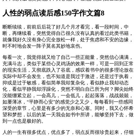
人性的弱点读后感150字作文篇8
断断续续，前前后后花了好几个月才看完，看一段时间，中
断，再继续看，突然觉得自己很久没有认真的看过此类书籍，
就像我好久没有身心完全放松一样，处于焦虑和不安的边缘，
时不时地会发一阵子莫名其妙地哀伤。
每看一次，我觉得就又给了自己一些正能量，突然信心满满，
充满斗志，类似于某些心灵鸡汤的效果一样，可是一回到正常
的现实生活，又彻底跌入了谷底，感叹着书中的很多理论放在
实际中却不会发生，也不知道是我过于激进，还是过于执着，
抑或是过于敏感，看似简单我却复杂化，看似静止我却动态
化，看似平静我却浮躁化，突然不明白自己所为何？脚尖始终
没能绷紧立起，一会高儿，一会低儿，起起落落，战战兢兢，
如屡薄冰，“平静而心安”的感觉少之又少，每每看到一些感同
深受的章节，心里是有多少的无奈和心塞。同时，我又心怀希
望和梦想，以后的某一天我会如书中所讲，能够坚持下去，做
到一点也是极好的。
人的一生有很多优点，优点多了，弱点反而很珍贵起来，仔细