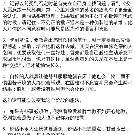
2、记得以前受到否定时总首先在自己身上找问题，看到《没
人愿意踢一只死狗》篇，心里对这样的莫名的敌意有了更全面
的认识。两句话很有道理：如果我们因为不公正的批评而忧虑
的时候，请记住：不公正的批评通常是一种伪装过的恭维；他
人对你的不同意有时可能只是因为你的语言和态度。
3、卡耐基说，要教育出感恩图报的孩子，就一定要自己先懂
得感恩，然后，培养他们这样去做。其实在没有血缘之亲的人
之间，想要获取任何一丝好处，首先都是自己必须主动乐意不
求回报地付出。也只有这样，虽然两者见的关系在本质上是一
种“交换”，但才能愉快长久。
4、自怜的人就算让他舒舒服服地躺在床上他也会自怜，而不
惧困苦环境的人终究会乐观。在困难时不忘奋斗只会产生两种
结果：胜利；或者没有胜利但他会让你向前。
这句话可能会改变我这个阶段的想法。
5、如果有些事必须做，你哭着脸发着脾气做不如开心地做。
否则就会是做了他人也不记你好的结果。
6、说话不令人生厌就要避免：说话不把握重点，甘当哑巴，