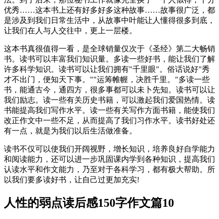
优秀……这本书上还有好多好多这种故事……故事很广泛，都
是涉及到我们日常生活中，从故事中叶能让人懂得很多到底，
让我们在人与人交往中，更上一层楼。
这本书真很值得一看，是全球销量仅次于《圣经》第二大畅销
书。读书可以丰富我们知识量。多读一些好书，能让我们了解
许多科学知识。读书可以让我们拥有"千里眼"。俗话说好"秀
才不出门，便知天下事。""运筹帷幄，决胜千里。"多读一些
书，能通古今，通四方，很多事都可以未卜先知。读书可以让
我们励志。读一些有关历史书籍，可以激起我们爱国热情。读
书能提高我们写作水平。读一些有关写作方面书籍，能使我们
改正作文中一些不足，从而提高了我们习作水平。读书好处还
有一点，就是为我们以后生活做准备。
读书不仅可以使我们开阔视野，增长知识，培养良好自学能力
和阅读能力，还可以进一步巩固课内学到各种知识，提高我们
认读水平和作文能力，乃至对于各科学习，都有极大帮助。所
以我们要多读好书，让自己过更加充实!
人性的弱点读后感150字作文篇10