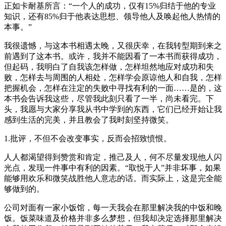
正如卡耐基所言：“一个人的成功，仅有15%归结于他的专业
知识，还有85%归于他表达思想、领导他人及唤起他人热情的
本事。”
我很遗憾，与这本书相遇太晚，又很庆幸，在我转型期到来之
前遇到了这本书。或许，我并不能因看了一本书而获得成功，
但起码，我明白了自我该怎样做，怎样坦然地应对成功和失
败，怎样去与周围的人相处，怎样学会原谅他人和自我，怎样
把握机会，怎样在注定的失败中寻找有利的一面……是的，这
本书会告诉我这些，尽管我此刻只看了一半，尚未看完。下
头，我愿与大家分享我从书中学到的东西，它们已经开始让我
感到生活的完美，并且教会了我时刻坚持微笑。
1.批评，不但不会改变事实，反而会招致愤恨。
人人都渴望得到赞赏和肯定，推己及人，何不尽量发现他人闪
光点，发现一件事中有利的因素。“取悦于人”并非坏事，如果
能够用欢乐和微笑战胜他人意志的话。而实际上，这是完全能
够做到的。
公司对面有一家小饭馆，每一天我会在那里解决我的中饭和晚
饭。饭菜味道及价格并非多么梦想，但我却决定选择那里解决