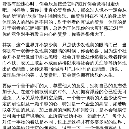
赞赏有些违心时，你会乐意接受它吗?或许你会觉得很虚伪
吧。同样地，若你并非真心赞赏他人，那么别人也不一定会从
你的所谓的“欣赏”当中得到快乐。而赞赏用在不同人的身上所
体现的人的品性是不同的，对于弱者的真诚的赞赏，体现的是
对于弱者的悲悯和同情，总是为了体现你的大度和慈悲;对于
你的竞争对手有发自内心的赞赏，你将是很伟大了。
其实，这个世界并不缺少美，只是缺少发现美的眼睛而已。当
你拥有一双善于发现美的眼睛的时候，你会欣喜，因为这个社
会并不是想像当中那么黑暗，社会并非处处传递着见老者摔倒
而不扶、农民工取薪不成而跳楼以求得社会的关注等等所体现
出的负能量，还传递着“全城寻耳”114小时的正能量。所以，
发现生活中的美，去赞赏吧，它会使你拥有快乐的人生。
要做一个善于静听的人，尊重他人的意见，别将自己的意志强
加于人。在这个物欲横流的时代，人们拥有浮躁的心已经无可
避免，人际关系冷漠司空见惯。一个善于倾听的人至少还有一
定的耐性以及一颗平静的心，特别是一个企业的高管，如若听
取各方面的意见，加上自身的洞察力和判断力，是不会轻易使
公司濒于破产境地的。正所谓“己所不欲，勿施于人”，每个人
对任一事物的看法是不同，也正是这样才有多姿多彩的世界，
世界的美妙源于它的包容性。试想一下，一个懂得包容的人，