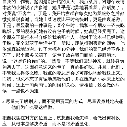
自我的工作餐。起因是刚开始的某天，我点菜后，对那个表情
木然的小妹说了声多谢，她几乎是诧异地看着我，然后笑了，
对我说“不客气”。于是，我开始尝试在每次她为我服务之后都
微笑着说多谢，当她上菜速度比平时稍快时，更是由衷感激。
于是，最显著的一件事是，某个午时，我和一个朋友一齐去吃
晚饭，我的朋友问她有没有包子的时候，她说已经卖完了。这
个朋友正是把本书介绍给我的那个人，他对于这本书已经烂熟
于胸，完全驾驭于生活中了，所以，即使得到否定的回答，他
依然真诚地道谢。过了大概有10分钟，我们的菜已经差不多上
齐了，那个服务员端了一笼包子放在我们面前，很腼腆地
说：“这是送给你们的。”然后，不等我们回过神来，就转身匆
匆离去了。这因好意送来的包子，真的很好吃。并且，此刻，
不管我去得多么晚，我点的餐总是会尽可能快地给我送上来。
而我，也总不忘了真诚地感激他们，并在熟悉的小妹未上班的
时候，送上一句两句话的问候和关心。请相信，这么做的时
候，一点也不为难。
2.尽量去了解别人，而不要用责骂的方式；尽量设身处地去想
——他们为什么要这样做。
把自我摆在对方的位置上，试想自我会怎样，会做出何种反
应，从根本是解决矛盾，而不是将矛盾激化。