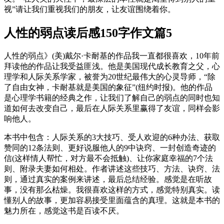
视”请让我们重视我们的朋友，让友谊围绕着你。
人性的弱点读后感150字作文篇5
人性的弱点》(美)戴尔·卡耐基的作品我一直都很喜欢，10年前
拜读他的作品让我受益匪浅。他是美国现代成长教育之父，心
理学和人际关系学家，被誉为20世纪最伟大的心灵导师，“除
了自由女神，卡耐基就是美国的象征”(纽约时报)。他的作品
是心理学书籍的经典之作，让我们了解自己的弱点的同时也知
道如何去改变自己，最后在人际关系里赢得了友谊，同样会影
响他人。
本书中包含：人际关系的3大技巧、受人欢迎的6种办法、获取
赞同的12条法则、更好说服他人的9中诀窍、一封创造奇迹的
信(这样情人帮忙，对方最不会抵触)、让你家庭幸福的7个法
则、附录夫妻如何相处。作者讲述这些技巧、方法、诀窍、法
则，通过真实的案例来讲述，最后总结经验。感觉是在听故
事，没有那么枯燥。我很喜欢这样的方式，感觉特别真实。读
懂别人的故事，更加容易接受里面蕴含的真理。这就是本书的
魅力所在，感觉这书是百读不厌。