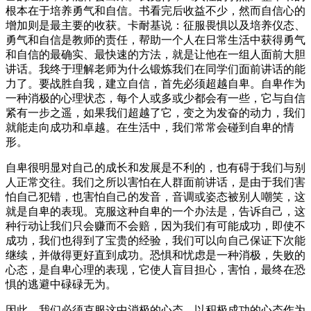
根本在于培养勇气和自信。书看完后收益不少，然而自信心的
增加则是最主要的收获。卡耐基说：征服畏惧以及培养仪态、
勇气和自信是教师的责任，帮助一个人在日常生活中获得勇气
和自信的最确实、最快速的方法，就是让他在一组人面前大胆
讲话。我终于理解老师为什么锻炼我们在同学们面前讲话的能
力了。要战胜自我，建立自信，首先必须超越自卑。自卑作为
一种消极的心理状态，每个人或多或少都会有一些，它与自信
紧有一步之遥，如果我们超越了它，变之为发奋的动力，我们
就能走向成功和卓越。在生活中，我们常常会碰到自卑的情
形。
自卑很明显对自己的成长和发展是不利的，也有碍于我们与别
人正常交往。我们之所以害怕在人群面前讲话，是由于我们害
怕自己犯错，也害怕自己的发音，音调或姿态被别人嘲笑，这
就是自卑的表现。克服这种自卑的一个办法是，告诉自己，这
种行动让我们只会赚而不会赔，因为我们有可能成功，即使不
成功，我们也得到了宝贵的经验，我们可以向自己保证下次能
继续，并做得更好直到成功。恐惧和忧虑是一种消极，失败的
心态，是自卑心理的表现，它使人盲目担心，害怕，最终在恐
惧的逃避中碌碌无为。
因此，我们必须克服这中消极的心态，以积极成功的心态作为