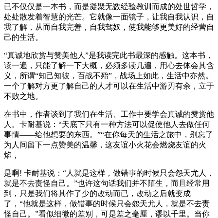
已不仅仅是一本书，而是凝聚无数经验教训而成的处世哲学，
处处散发着智慧的光芒。它就像一面镜子，让我自我认识，自
我了解，从而自我完善，自我驾奴，使我能够更美好的经营自
己的生活。
“真诚地欣赏与赞美他人”是我读完此书最深的感触。这本书，
读一遍，只能了解一下大概，必须多读几遍，用心去体会其含
义，所谓“知己知彼，百战不殆”，战场上如此，生活中亦然。
一个了解对方更了解自己的人才可以在生活中游刃有余，立于
不败之地。
在书中，作者谈到了我们在生活、工作中要学会真诚的赞赏他
人。卡耐基说：“天底下只有一种方法可以促使他人去做任何
事情——给他想要的东西。”“在你每天的生活之旅中，别忘了
为人间留下一点赞美的温馨，这友谊小火花会燃烧友谊的火
焰，
是啊! 卡耐基说：“人就是这样，做错事的时候只会怨天尤人，
就是不去责怪自己。”也许这句话我们并不陌生，而且经常用
到，只是我们将其作了少的改动而已，改动之后就变成
了，“他就是这样，做错事的时候只会怨天尤人，就是不去责
怪自己。”看似细微的差别，可是差之毫厘，谬以千里。当你