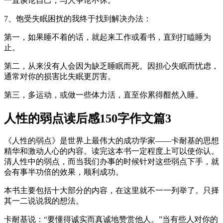
一直谈论自己，与人争论不休。
7、饱受失眠困扰的我终于找到解决办法：
第一，如果睡不着的话，就起来工作或看书，直到打瞌睡为
止。
第二，从来没有人会因为缺乏睡眠而死。因担心失眠而忧虑，
通常对你的损害比失眠更厉害。
第三，多运动，或做一些体力活，直至你累得酣然入睡。
人性的弱点读后感150字作文篇3
《人性的弱点》是世界上最伟大的成功学家——卡耐基的思想
精华和激动人心的内容。读完这本书一定程度上可以使你认。
清人性中的弱点，而当我们办事的时候针对这些弱点下手，就
会有事半功倍的效果，顺利成功。
本书主要包括十大部分的内容，在这里就不一一列举了。只择
其一二说说我的想法。
卡耐基说：“要懂得诚实而真诚地赞赏他人。”当有些人对你的