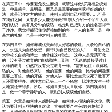
在第三章中，你要避免发生麻烦，就请这样做!罗斯福总统知
道一种最简单、最明显、而又是最重要的如何获得好感的方
法，就是记住对方的姓名，使别人感到自己很重要……可是，
在我们之间，又有多少人能这样做?当别人介绍一个陌生人跟
我们认识，虽有几分钟的谈话，临走时已把对方的姓名忘得干
干净净。我觉得能记住你所接触到的每一个人的名字，是一种
基本的礼貌，也是一种对别人的尊重。
在第四章中，如何养成优美而得人好感的谈吐。只谈论自己的
人，永远只为自己设想，而“只为自己设想的人”……哥伦比亚
大学校长白德勒博士，他曾经这样说过：这种人是无药可救
的，没有受过教育的!”白德勒博士又说：“无论他曾接受过什
么样的教育，仍然跟没有受过教育一样。”需要记住：跟你说
话的人，对他自己来讲，他的需要、他的问题，比你的问题要
重要上百倍。他的牙痛，对他来讲，要比发生天灾死了数百万
人还重要得多。他注意自己头上一个小疮愈，比注意发生一椿
大地震还来得多。所以，你如果要别人喜欢你，第四项原则
是：做一个善于静听的人，鼓励别人谈谈他们自己。
第五，六章是如何使人感到兴趣，如何使人很快的喜欢你。我
认为要让别人很快的喜欢你，首先就要产生兴趣!兴趣都没
有，又如何谈喜欢呢?所以在日常的交谈中一定要尊重别人的