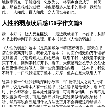
地揣摩弱点，了解透彻，化敌为友，将弱点也变成了一种优
点，那会是很难的过程，却也是很多人追求的目标，我想如
此，一人如此，百人如此，众人便也会如此。
人性的弱点读后感150字作文篇9
读一本好书，让人受益匪浅……最近我就读了一本好书，从那
本书上我学到了许多道理。那本书就是《人性的弱点》。
《人性的弱点》这本书是美国戴尔·卡耐基所著作。那天在书
店在快要离开时候，我看见了这本书，封面介绍激励万千读者
克服困境，打造辉煌人生励志经典，吸引了我，让我毫不犹豫
买了下来。回到家我打开书。看了。大概是写怎么于人交往让
自己更懂得怎样做人，和一些克服困难内容……这本书，我爱
不释手，一口气我读完了整本，好厚，但实在是太吸引人了!
这其中有一个让我影响深刻小故事：“在批评别人之前先批评
自己，说是作者本人有一位秘书，这位秘书是他侄女，刚上任
时，什么都不会，基本处处都做错，可每当做错时，作者不是
劈头盖脸骂一顿，而是把自己以前也犯过类似错误说给秘书
听，然后再说自己是用什么方法改正并不会再犯这种错误方
法。到了后来，那位秘书工作就像完全换了一个人似得，十分