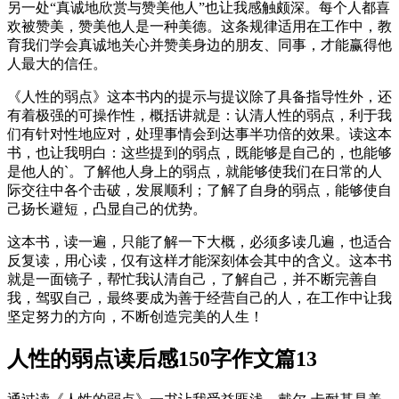
另一处“真诚地欣赏与赞美他人”也让我感触颇深。每个人都喜
欢被赞美，赞美他人是一种美德。这条规律适用在工作中，教
育我们学会真诚地关心并赞美身边的朋友、同事，才能赢得他
人最大的信任。
《人性的弱点》这本书内的提示与提议除了具备指导性外，还
有着极强的可操作性，概括讲就是：认清人性的弱点，利于我
们有针对性地应对，处理事情会到达事半功倍的效果。读这本
书，也让我明白：这些提到的弱点，既能够是自己的，也能够
是他人的`。了解他人身上的弱点，就能够使我们在日常的人
际交往中各个击破，发展顺利；了解了自身的弱点，能够使自
己扬长避短，凸显自己的优势。
这本书，读一遍，只能了解一下大概，必须多读几遍，也适合
反复读，用心读，仅有这样才能深刻体会其中的含义。这本书
就是一面镜子，帮忙我认清自己，了解自己，并不断完善自
我，驾驭自己，最终要成为善于经营自己的人，在工作中让我
坚定努力的方向，不断创造完美的人生！
人性的弱点读后感150字作文篇13