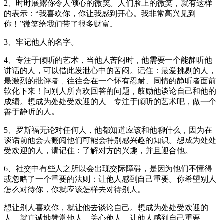
2、时时展露你令人倾心的微笑。人们脸上的微笑，就有这样
的表示：“我喜欢你，你让我感到开心。我非常高兴见到
你！”微笑给我们带了很多财富。
3、牢记他人的名字。
4、专注于倾听的艺术，当他人苦闷时，他需要一个能静听他
讲话的人，可以借此发泄心中的苦闷。记住：最爱挑剔的人，
最激烈的批评者，往往会在一个怀有忍耐、同情的静听者面前
软化下来！问别人所喜欢回答的问题，鼓励他谈论自己和他的
成绩。想成为处处受欢迎的人，专注于倾听的艺术吧，做一个
善于静听的人。
5、罗斯福无论对任何人，他都知道应该和他聊什么，因为在
谈话前他会去翻阅他们可能会特别感兴趣的知识。想成为处处
受欢迎的人，请记住：了解对方的兴趣，并且迎合他。
6、社交中有些人之所以会出现交际障碍，是因为他们不懂得
或忽略了一个重要的法则：让他人感到自己重要。你希望别人
怎么对待你，你就应该怎样去对待别人。
想让别人喜欢你，就让他去谈论自己。想成为处处受欢迎的
人，就真诚地赞赏他人，关心他人，让他人感到自己重要。