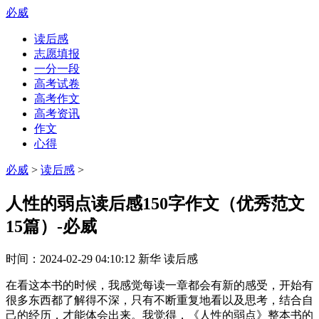
必威
读后感
志愿填报
一分一段
高考试卷
高考作文
高考资讯
作文
心得
必威
>
读后感
>
人性的弱点读后感150字作文（优秀范文
15篇）-必威
时间：
2024-02-29 04:10:12
新华
读后感
在看这本书的时候，我感觉每读一章都会有新的感受，开始有
很多东西都了解得不深，只有不断重复地看以及思考，结合自
己的经历，才能体会出来。我觉得，《人性的弱点》整本书的