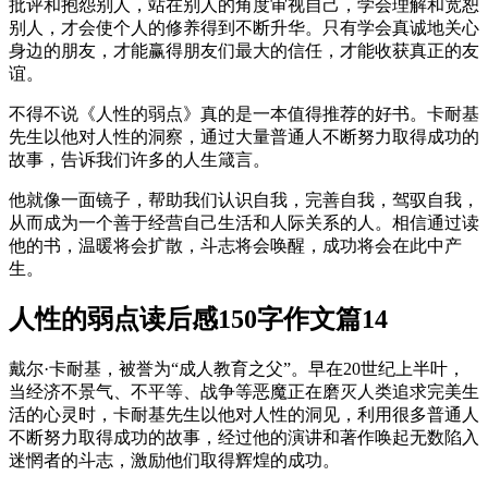
批评和抱怨别人，站在别人的角度审视自己，学会理解和宽恕
别人，才会使个人的修养得到不断升华。只有学会真诚地关心
身边的朋友，才能赢得朋友们最大的信任，才能收获真正的友
谊。
不得不说《人性的弱点》真的是一本值得推荐的好书。卡耐基
先生以他对人性的洞察，通过大量普通人不断努力取得成功的
故事，告诉我们许多的人生箴言。
他就像一面镜子，帮助我们认识自我，完善自我，驾驭自我，
从而成为一个善于经营自己生活和人际关系的人。相信通过读
他的书，温暖将会扩散，斗志将会唤醒，成功将会在此中产
生。
人性的弱点读后感150字作文篇14
戴尔·卡耐基，被誉为“成人教育之父”。早在20世纪上半叶，
当经济不景气、不平等、战争等恶魔正在磨灭人类追求完美生
活的心灵时，卡耐基先生以他对人性的洞见，利用很多普通人
不断努力取得成功的故事，经过他的演讲和著作唤起无数陷入
迷惘者的斗志，激励他们取得辉煌的成功。