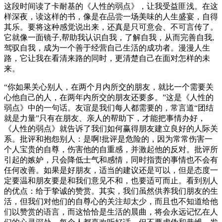
这段时间读了卡耐基的《人性的弱点》，让我受益匪浅。在这
样深夜，读这样的书，像是在品尝一场美味的人生盛宴，自得
其乐。要将这种感觉说出来，还真是只可意会、不可言传了。
它就像一面镜子,帮助我认识自我，了解自我，从而完善自我,
驾驭自我，成为一个善于经营自己生活的成功者。漫漫人生
路，它让我在看清来路的同时，更清楚自己在面对怎样的未
来。
“你如果关心别人，在两个月内所交的朋友，就比一个需要关
心他自己的人，在两年内所交的朋友还要多。”这是《人性的
弱点》中的一句话。友谊是我们每人都需要的，常言道“团结
就是力量”只有在朋友、亲人的帮助下，才能把事情办好，
《人性的弱点》就告诉了我们如何赢得朋友建立良好的人际关
系。批评和抱怨别人：是啊!批评是危险的，因为常常伤害一
个人宝贵的自尊，伤害他的自重感，并激起他的反对。批评所
引起的嫉妒，只会降低士气和感情，同时指责的事情也不会有
任何改善。如果是好朋友，适当的建议还是可以，但是态度一
定要温和朋友要是和我们意见不和，也要适可而止。看到别人
的优点：给于挚诚的赞赏。其实，我们虽然供养我们朋友的生
活，但我们对他们的自尊心的关注却太少，而且也不知道给他
们以赞赏的语言，而这恰恰是生活的晨曲，将会永远记忆在人