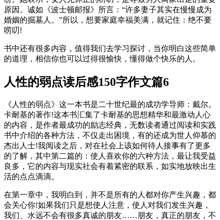
原因。诚如《波士顿邮报》所言：“许多妻子其实在慢慢成为
婚姻的掘墓人。”所以，想要家庭幸福美满，就记住：绝不要
唠叨!
书中还有很多内容，值得我们去学习探讨，当你明白这些简单
的道理，相信你也可以过得很愉快，懂得做个快乐的人。
人性的弱点读后感150字作文篇6
《人性的弱点》这一本书是二十世纪最的成功学导师：戴尔。
卡耐基的著作!这本书汇集了卡耐基的思想精华和最激动人心
的内容，是作者最成功的励志经典，无数读者通过阅读和实践
书中介绍的各种方法，不仅走出困境，有的还成为世人仰慕的
杰出人士!我阅读之后，对在社会上该如何待人接事有了更多
的了解，其中第二篇的：使人喜欢你的六种方法，最让我受益
良多，它的内容与现实社会有着紧密的联系，如实地放映出生
活的点点滴滴。
在第一章中，我明白到，并不是所有的人都对你产生兴趣，都
会关心你!如果我们只是想使人注意，使人对我们发生兴趣，
我们、水远不会有很多真诚的朋友……朋友，真正的朋友，不