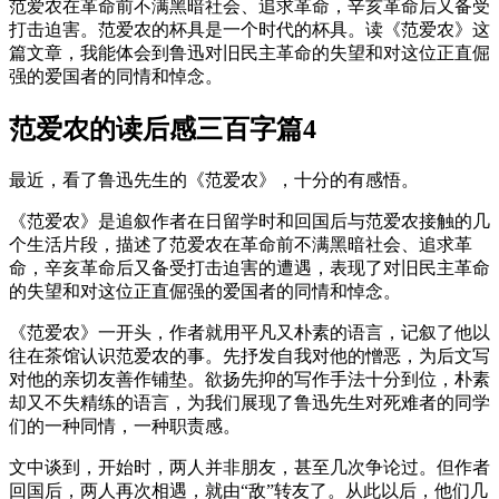
范爱农在革命前不满黑暗社会、追求革命，辛亥革命后又备受
打击迫害。范爱农的杯具是一个时代的杯具。读《范爱农》这
篇文章，我能体会到鲁迅对旧民主革命的失望和对这位正直倔
强的爱国者的同情和悼念。
范爱农的读后感三百字篇4
最近，看了鲁迅先生的《范爱农》，十分的有感悟。
《范爱农》是追叙作者在日留学时和回国后与范爱农接触的几
个生活片段，描述了范爱农在革命前不满黑暗社会、追求革
命，辛亥革命后又备受打击迫害的遭遇，表现了对旧民主革命
的失望和对这位正直倔强的爱国者的同情和悼念。
《范爱农》一开头，作者就用平凡又朴素的语言，记叙了他以
往在茶馆认识范爱农的事。先抒发自我对他的憎恶，为后文写
对他的亲切友善作铺垫。欲扬先抑的写作手法十分到位，朴素
却又不失精练的语言，为我们展现了鲁迅先生对死难者的同学
们的一种同情，一种职责感。
文中谈到，开始时，两人并非朋友，甚至几次争论过。但作者
回国后，两人再次相遇，就由“敌”转友了。从此以后，他们几