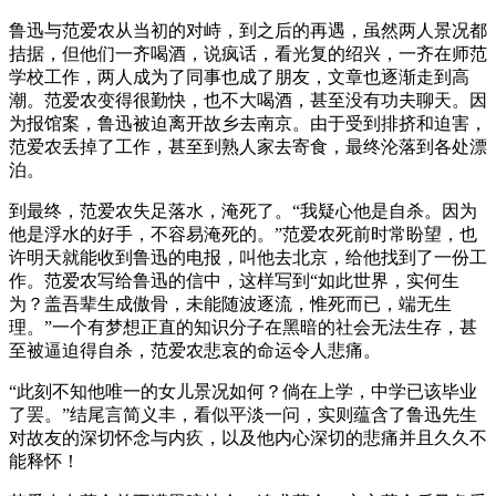
鲁迅与范爱农从当初的对峙，到之后的再遇，虽然两人景况都
拮据，但他们一齐喝酒，说疯话，看光复的绍兴，一齐在师范
学校工作，两人成为了同事也成了朋友，文章也逐渐走到高
潮。范爱农变得很勤快，也不大喝酒，甚至没有功夫聊天。因
为报馆案，鲁迅被迫离开故乡去南京。由于受到排挤和迫害，
范爱农丢掉了工作，甚至到熟人家去寄食，最终沦落到各处漂
泊。
到最终，范爱农失足落水，淹死了。“我疑心他是自杀。因为
他是浮水的好手，不容易淹死的。”范爱农死前时常盼望，也
许明天就能收到鲁迅的电报，叫他去北京，给他找到了一份工
作。范爱农写给鲁迅的信中，这样写到“如此世界，实何生
为？盖吾辈生成傲骨，未能随波逐流，惟死而已，端无生
理。”一个有梦想正直的知识分子在黑暗的社会无法生存，甚
至被逼迫得自杀，范爱农悲哀的命运令人悲痛。
“此刻不知他唯一的女儿景况如何？倘在上学，中学已该毕业
了罢。”结尾言简义丰，看似平淡一问，实则蕴含了鲁迅先生
对故友的深切怀念与内疚，以及他内心深切的悲痛并且久久不
能释怀！