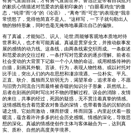
有勇气直面自我，才有勇气直面世界。鲁迅正是带着自我批判
的歉疚心情描述对范爱农的最初印象的：“白眼看鸡虫”的傲
态，“钝滞”而“冷”的《论语》，“离奇”而“可悲”的表现使“我非
常愤怒了，觉得他简直不是人。”这样写，一下子就勾勒出人
物的独特形象，同时也毫无掩饰地暴露出自己的偏狭。
有了真诚，才能知己、识人、论世;而能够客观地本质地对待
世界和人，也才有可能真诚。真诚是贯穿全文，并推动叙事发
展的感情的动力线。这条线，由两条线索交织而成。一条叙述
和范爱农的交往过程，一条抒写对范爱农的逐步理解。前者在
社会变动的大背景下记叙一个小人物的命运。或用精炼传神的
白描，刻画其外貌、言谈、行为，表现人物性格。或以衬托对
比手法，突出人们的内在思想和凄凉境遇。一位朴实、平凡、
正直、耿介、孤独而又软弱无力，渴望革命，追求革命，不愿
与旧势力同流合污而最终被吞噬的知识分子形象，跃然纸上。
后者在刻画的同时写出对不物的理解过程。误会的消除，友情
的来往，共事的经过，死因的疑惑，无不贯注着真挚的情感。
这情感既包含着范爱农对鲁迅的深情，也带着鲁迅的沉郁的自
谴之情。它始而激动，继而舒缓，终而回荡，内里起伏着一股
暖流，蕴含着许许多多的社会历史感慨。情感的深化，导致思
想的深化。真诚的情感使创作主体与客体融合为一，达到真
实、质朴、自然的高度美学境界。