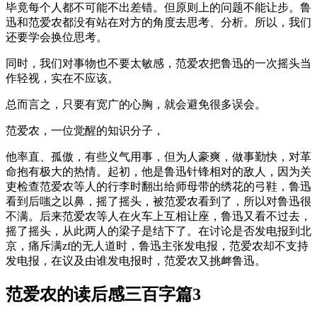
毕竟每个人都不可能不出差错。但原则上的问题不能让步。鲁
迅和范爱农都没有站在对方的角度去思考、分析。所以，我们
还要学会换位思考。
同时，我们对事物也不要太敏感，范爱农把鲁迅的一次摇头当
作轻视，实在不应该。
总而言之，只要有宽广的心胸，就会避免很多误会。
范爱农，一位觉醒的知识分子，
他率直、孤傲，有些义气用事，但为人豪爽，做事勤快，对革
命抱有极大的热情。起初，他是鲁迅针锋相对的敌人，因为关
吏检查范爱农等人的行李时翻出给师母带的绣花的弓鞋，鲁迅
看到后嗤之以鼻，摇了摇头，被范爱农看到了，所以对鲁迅很
不满。后来范爱农等人在火车上互相让座，鲁迅又看不过去，
摇了摇头，从此两人的梁子是结下了。在讨论是否发电报到北
京，痛斥满zf的无人道时，鲁迅主张发电报，范爱农却不支持
发电报，在议及由谁发电报时，范爱农又挑衅鲁迅。
范爱农的读后感三百字篇3