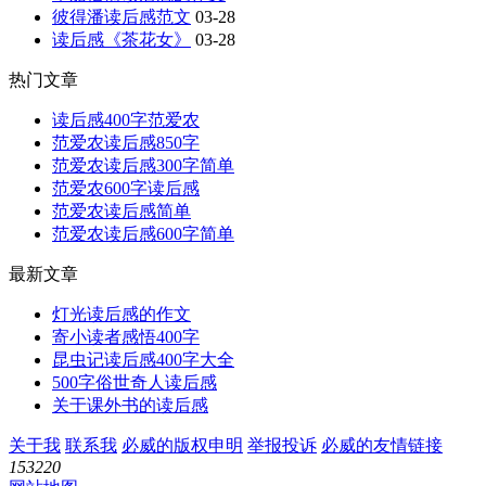
彼得潘读后感范文
03-28
读后感《茶花女》
03-28
热门文章
读后感400字范爱农
范爱农读后感850字
范爱农读后感300字简单
范爱农600字读后感
范爱农读后感简单
范爱农读后感600字简单
最新文章
灯光读后感的作文
寄小读者感悟400字
昆虫记读后感400字大全
500字俗世奇人读后感
关于课外书的读后感
关于我
联系我
必威的版权申明
举报投诉
必威的友情链接
153220