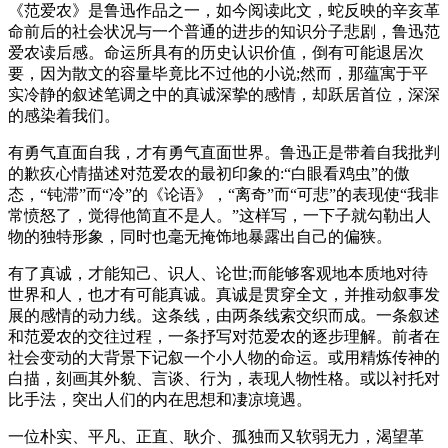
《范爱农》是鲁迅作品之一，如今阅读此文，蛇反映的辛亥革
命前后的社会状况与一个普通的进步的知识分子悲剧，鲁迅范
爱农读后感。命运所具有的历史认识价值，倒有可能退居次
要，因为散文的容量毕竟比不过他的小说;然而，那蕴寓于平
实冷静的叙述笔调之中的真诚深挚的感情，却跃居首位，深深
的感染着我们。
有勇气直面自我，才有勇气直面世界。鲁迅正是带着自我批判
的歉疚心情描述对范爱农的最初印象的:“白眼看鸡虫”的傲
态，“钝滞”而“冷”的《论语》，“离奇”而“可悲”的表现使“我非
常愤怒了，觉得他简直不是人。”这样写，一下子就勾勒出人
物的独特形象，同时也毫无掩饰地暴露出自己的偏狭。
有了真诚，才能知己、识人、论世;而能够客观地本质地对待
世界和人，也才有可能真诚。真诚是贯穿全文，并推动叙事发
展的感情的动力线。这条线，由两条线索交织而成。一条叙述
和范爱农的交往过程，一条抒写对范爱农的逐步理解。前者在
社会变动的大背景下记叙一个小人物的命运。或用精炼传神的
白描，刻画其外貌、言谈、行为，表现人物性格。或以衬托对
比手法，突出人们的内在思想和凄凉境遇。
一位朴实、平凡、正直、耿介、孤独而又软弱无力，渴望革