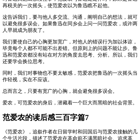
再税关的一次摇头，使范爱农以为鲁迅瞧不起他。
这告诉我们，要与他人多交流、沟通，阐明自己的想法，就可
以避免很多误会。如果鲁迅在同乡会上问一问范爱农，或许两
人早就成为朋友了。
我们要使自己的心胸更加宽广，对他人的错误行为加以体谅，
毕竟每个人都不可能不出差错。但原则上的问题不能让步。鲁
迅和范爱农都没有站在对方的角度去思考、分析。所以，我们
还要学会换位思考。
同时，我们对事物也不要太敏感，范爱农把鲁迅的一次摇头当
作轻视，实在不应该。
总而言之，只要有宽广的心胸，就会避免很多误会。
爱农，可范爱农的身后，潜藏着一个巨大而黑暗的社会背景。
范爱农的读后感三百字篇7
《范爱农》，追叙作者在日留学时和回国后与范爱农接触的几
个生活片段，描述了范爱农在革命前不满黑暗社会、追求革