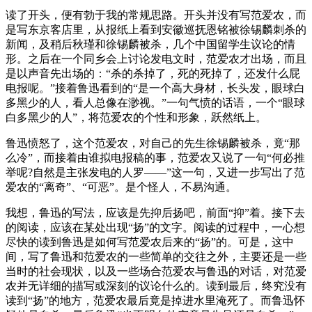
读了开头，便有勃于我的常规思路。开头并没有写范爱农，而
是写东京客店里，从报纸上看到安徽巡抚恩铭被徐锡麟刺杀的
新闻，及稍后秋瑾和徐锡麟被杀，几个中国留学生议论的情
形。之后在一个同乡会上讨论发电文时，范爱农才出场，而且
是以声音先出场的：“杀的杀掉了，死的死掉了，还发什么屁
电报呢。”接着鲁迅看到的“是一个高大身材，长头发，眼球白
多黑少的人，看人总像在渺视。”一句气愤的话语，一个“眼球
白多黑少的人”，将范爱农的个性和形象，跃然纸上。
鲁迅愤怒了，这个范爱农，对自己的先生徐锡麟被杀，竟“那
么冷”，而接着由谁拟电报稿的事，范爱农又说了一句“何必推
举呢?自然是主张发电的人罗——”这一句，又进一步写出了范
爱农的“离奇”、“可恶”。是个怪人，不易沟通。
我想，鲁迅的写法，应该是先抑后扬吧，前面“抑”着。接下去
的阅读，应该在某处出现“扬”的文字。阅读的过程中，一心想
尽快的读到鲁迅是如何写范爱农后来的“扬”的。可是，这中
间，写了鲁迅和范爱农的一些简单的交往之外，主要还是一些
当时的社会现状，以及一些场合范爱农与鲁迅的对话，对范爱
农并无详细的描写或深刻的议论什么的。读到最后，终究没有
读到“扬”的地方，范爱农最后竟是掉进水里淹死了。而鲁迅怀