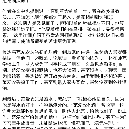
逝逐渐淡薄了。
作者在文中也提到过：“直到革命的前一年，我在故乡做教
员……不知怎地我们便都笑了起来，是互相的嘲笑和悲
哀。”这次两人是又见面了，但和以前的针锋相对不同，也算
是冰释前嫌了吧。“他穿着很旧的布马褂，破布鞋，显得很寒
素。”这里详细介绍了范爱农困顿的现状，对外貌和破旧衣着
的描写，使他所遭受的苦难更为直观。
鲁迅与范爱农从当初的对峙，到后来的再遇，虽然两人景况都
拮据，但他们一起喝酒，说疯话，看光复的绍兴，一起在师范
学校工作，两人成为了同事也成了朋友，文章也逐渐走到高
潮。范爱农变得很勤快，也不大喝酒，甚至没有功夫聊天。因
为报馆案，鲁迅被迫离开故乡去南京。由于受到排挤和迫害，
范爱农丢掉了工作，甚至到熟人家去寄食，最终沦落到各处漂
泊。
到最后，范爱农失足落水，淹死了。“我疑心他是自杀。因为
他是浮水的好手，不容易淹死的。”范爱农死前时常盼望，也
许明天就能收到鲁迅的电报，叫他去北京，给他找到了一份工
作。范爱农写给鲁迅的信中，这样写到“如此世界，实何生为?
盖吾辈生成傲骨，未能随波逐流，惟死而已，端无生理。”一