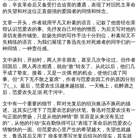
命，辛亥革命后又备受打击迫害的遭遇，表现了对旧民主革命
的失望和对这位正直倔强的爱国者的同情和悼念。
文章一开头，作者就用平凡又朴素的语言，记叙了他曾经在茶
馆认识范爱农的事。先抒发自己对他的憎恶，为后文写对他的
亲切友善作铺垫。欲扬先抑的写作手法十分到位，朴素却又不
失精练的语言，为我们展现了鲁迅先生对死难者的同学们的一
种同情，一种责任感。
文中谈到，开始时，两人并非朋友，甚至几次争论过。但作者
回国后，两人再次相遇，就由“敌”转友了。从此以后，他们几
乎成了挚友。接着，又是一次偶 然的机会，使他们成了同
事。但“天下无不散之宴席”，作者与范爱农因工作的原因分别
了(__)。最后，范爱农生活越来越拮据。一天晚上，在醉酒之
后，范爱农失足溺 死于河中。
文中有一个重要的细节，即对光复后的绍兴换汤不换药的描
述。这其实已埋下了范爱农悲剧的伏笔。鲁迅对范爱农没有一
句正面的赞扬，只是从他的神情“那 笑容是从来没有见过
的”，从他的行动“实在勤快得可以”表现了革命后的范爱农心
情愉快的一面。但范爱农心里产生的希望越大，失望也就越
大，鲁迅其后又用了 很多笔墨写光复后绍兴的现实，其实就