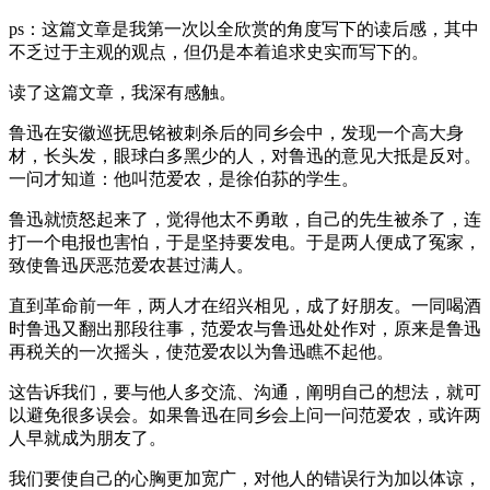
ps：这篇文章是我第一次以全欣赏的角度写下的读后感，其中
不乏过于主观的观点，但仍是本着追求史实而写下的。
读了这篇文章，我深有感触。
鲁迅在安徽巡抚思铭被刺杀后的同乡会中，发现一个高大身
材，长头发，眼球白多黑少的人，对鲁迅的意见大抵是反对。
一问才知道：他叫范爱农，是徐伯荪的学生。
鲁迅就愤怒起来了，觉得他太不勇敢，自己的先生被杀了，连
打一个电报也害怕，于是坚持要发电。于是两人便成了冤家，
致使鲁迅厌恶范爱农甚过满人。
直到革命前一年，两人才在绍兴相见，成了好朋友。一同喝酒
时鲁迅又翻出那段往事，范爱农与鲁迅处处作对，原来是鲁迅
再税关的一次摇头，使范爱农以为鲁迅瞧不起他。
这告诉我们，要与他人多交流、沟通，阐明自己的想法，就可
以避免很多误会。如果鲁迅在同乡会上问一问范爱农，或许两
人早就成为朋友了。
我们要使自己的心胸更加宽广，对他人的错误行为加以体谅，