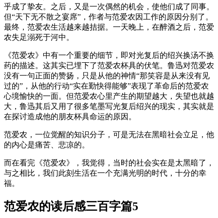
乎成了挚友。之后，又是一次偶然的机会，使他们成了同事。
但“天下无不散之宴席”，作者与范爱农因工作的原因分别了。
最终，范爱农生活越来越拮据。一天晚上，在醉酒之后，范爱
农失足溺死于河中。
《范爱农》中有一个重要的细节，即对光复后的绍兴换汤不换
药的描述。这其实已埋下了范爱农杯具的伏笔。鲁迅对范爱农
没有一句正面的赞扬，只是从他的神情“那笑容是从来没有见
过的”，从他的行动“实在勤快得能够”表现了革命后的范爱农
心境愉快的一面。但范爱农心里产生的期望越大，失望也就越
大，鲁迅其后又用了很多笔墨写光复后绍兴的现实，其实就是
在探讨造成他的朋友杯具命运的原因。
范爱农，一位觉醒的知识分子，可是无法在黑暗社会立足，他
的内心是痛苦、悲凉的。
而在看完《范爱农》，我觉得，当时的社会实在是太黑暗了，
与之相比，我们此刻生活在一个充满光明的时代，十分的幸
福。
范爱农的读后感三百字篇5