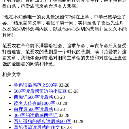
个有理想正直的知识分子在黑暗的社会无法生存，甚至被逼迫
得自杀，范爱农悲哀的命运令人悲痛。
“现在不知他唯一的女儿景况如何?倘在上学，中学已该毕业了
罢。”结尾言简义丰，看似平淡一问，实则蕴含了鲁迅先生对
故友的深切怀念与内疚，以及他内心深切的悲痛并且久久不能
释怀!
范爱农在革命前不满黑暗社会、追求革命，辛亥革命后又备受
打击迫害。范爱农的悲剧是一个时代的悲剧。读《范爱农》这
篇文章，我能体会到鲁迅对旧民主革命的失望和对这位正直倔
强的爱国者的同情和悼念。
相关文章
鲁迅读后感范文500字
03-28
500字读后感窗边的小豆豆
03-28
西厢记600字读后感
03-28
读名人传有感1000字
03-28
白鹿原500字读后感
03-28
300字的读后感西游记
03-28
百年孤独的经典读后感600字
03-28
草船借箭读后感的作文
03-28