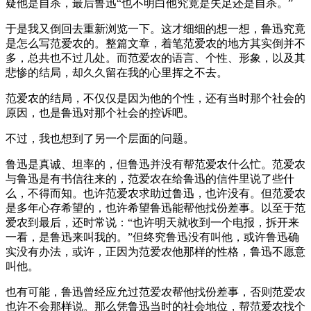
疑他是自杀，最后鲁迅“也不明白他究竟是失足还是自杀。”
于是我又倒回去重新浏览一下。这才细细的想一想，鲁迅究竟
是怎么写范爱农的。整篇文章，着笔范爱农的地方其实倒并不
多，总共也不过几处。而范爱农的语言、个性、形象，以及其
悲惨的结局，却久久留在我的心里挥之不去。
范爱农的结局，不仅仅是因为他的个性，还有当时那个社会的
原因，也是鲁迅对那个社会的控诉吧。
不过，我也想到了另一个层面的问题。
鲁迅是真诚、坦率的，但鲁迅并没有帮范爱农什么忙。范爱农
与鲁迅是有书信往来的，范爱农在给鲁迅的信件里说了些什
么，不得而知。也许范爱农求助过鲁迅，也许没有。但范爱农
是多年心存希望的，也许希望鲁迅能帮他找份差事。以至于范
爱农到最后，还时常说：“也许明天就收到一个电报，拆开来
一看，是鲁迅来叫我的。”但终究鲁迅没有叫他，或许鲁迅确
实没有办法，或许，正因为范爱农他那样的性格，鲁迅不愿意
叫他。
也有可能，鲁迅曾经应允过范爱农帮他找份差事，否则范爱农
也许不会那样说。那么凭鲁迅当时的社会地位，帮范爱农找个