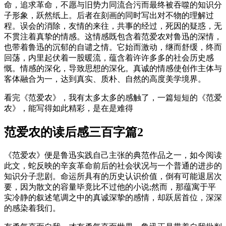
命，追求革命，不愿与旧势力同流合污而最终被吞噬的知识分
子形象，跃然纸上。后者在刻画的同时写出对不物的理解过
程。误会的消除，友情的来往，共事的经过，死因的疑惑，无
不贯注着真挚的情感。这情感既包含着范爱农对鲁迅的深情，
也带着鲁迅的沉郁的自谴之情。它始而激动，继而舒缓，终而
回荡，内里起伏着一股暖流，蕴含着许许多多的社会历史感
慨。情感的深化，导致思想的深化。真诚的情感使创作主体与
客体融合为一，达到真实、质朴、自然的高度美学境界。
看完《范爱农》，我有太多太多的感触了，一篇短短的《范爱
农》，能写得如此精彩，是在是难得
范爱农的读后感三百字篇2
《范爱农》便是鲁迅实践自己主张的典范作品之一，如今阅读
此文，蛇反映的辛亥革命前后的社会状况与一个普通的进步的
知识分子悲剧。命运所具有的历史认识价值，倒有可能退居次
要，因为散文的容量毕竟比不过他的小说;然而，那蕴寓于平
实冷静的叙述笔调之中的真诚深挚的感情，却跃居首位，深深
的感染着我们。