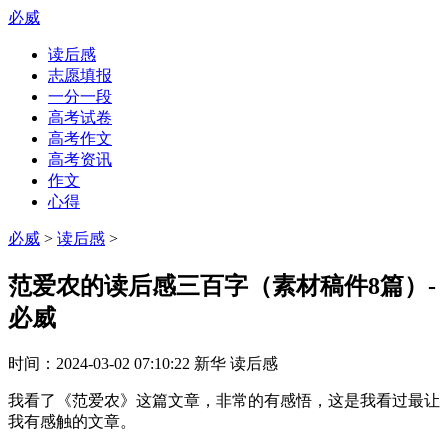
必威
读后感
志愿填报
一分一段
高考试卷
高考作文
高考资讯
作文
心得
必威
>
读后感
>
范爱农的读后感三百字（素材稿件8篇）-
必威
时间：
2024-03-02 07:10:22
新华
读后感
我看了《范爱农》这篇文章，非常的有感悟，这是我看过最让
我有感触的文章。