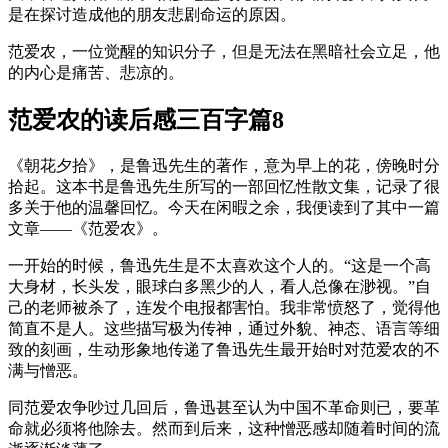
是在探讨造成他的朋友悲剧命运的原因。
范爱农，一位觉醒的知识分子，但是无法在黑暗社会立足，他
的内心是痛苦、悲凉的。
范爱农的读后感三百字篇8
《朝花夕拾》，是鲁迅先生的著作，意为早上的花，傍晚时分
拾起。这本书是鲁迅先生所写的一部回忆性散文集，记录了很
多关于他的温馨回忆。今天在闲暇之余，我便读到了其中一篇
文章——《范爱农》。
一开始的时候，鲁迅先生是不太喜欢这个人的。“这是一个高
大身材，长头发，眼球白多黑少的人，看人总像在渺视。”自
己的老师被杀了，连发个电报都害怕。我非常愤怒了，觉得他
简直不是人。这些描写极为传神，通过外貌、神态、语言等细
致的刻画，生动形象地传递了鲁迅先生最开始时对范爱农的不
满与憎恶。
同范爱农争吵过几回后，鲁迅甚至认为中国不革命则已，要革
命就必须将他除去。然而到后来，这种憎恶感却随着时间的流