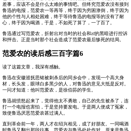
差事，应该不会是什么太难的事情吧。但终究范爱农没有接到
鲁迅的电报，范爱农一等再等，终于因为穷困潦倒，终于因为
他的个性与人相处困难，终于等待鲁迅的电报等的没有了耐
心，终于因为喝酒，于是，不如死了算了，一了百了。
鲁迅通过写范爱农，折射出对当时的社会和zf的黑暗进行控诉
和抨击。正是当时那个社会造成了范爱农最后惨死的结局。
范爱农的读后感三百字篇6
读了这篇文章，我深有感触。
鲁迅在安徽巡抚思铭被刺杀后的同乡会中，发现一个高大身
材，长头发，眼球白多黑少的人，对鲁迅的意见大抵是反对。
一问才知道：他叫范爱农，是徐伯荪的学生。
鲁迅就愤怒起来了，觉得他太不勇敢，自己的先生被杀了，连
打一个电报也害怕，于是坚持要发电。于是两人便成了冤家，
致使鲁迅厌恶范爱农甚过满人。
直到革命前一年，两人才在绍兴相见，成了好朋友。一同喝酒
时鲁迅又翻出那段往事，范爱农与鲁迅处处作对，原来是鲁迅