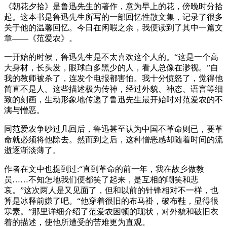
《朝花夕拾》是鲁迅先生的著作，意为早上的花，傍晚时分拾
起。这本书是鲁迅先生所写的一部回忆性散文集，记录了很多
关于他的温馨回忆。今日在闲暇之余，我便读到了其中一篇文
章——《范爱农》。
一开始的时候，鲁迅先生是不太喜欢这个人的。“这是一个高
大身材，长头发，眼球白多黑少的人，看人总像在渺视。”自
我的教师被杀了，连发个电报都害怕。我十分愤怒了，觉得他
简直不是人。这些描述极为传神，经过外貌、神态、语言等细
致的刻画，生动形象地传递了鲁迅先生最开始时对范爱农的不
满与憎恶。
同范爱农争吵过几回后，鲁迅甚至认为中国不革命则已，要革
命就必须将他除去。然而到之后，这种憎恶感却随着时间的流
逝逐渐淡薄了。
作者在文中也提到过:“直到革命的前一年，我在故乡做教
员……不知怎地我们便都笑了起来，是互相的嘲笑和悲
哀。”这次两人是又见面了，但和以前的针锋相对不一样，也
算是冰释前嫌了吧。“他穿着很旧的布马褂，破布鞋，显得很
寒素。”那里详细介绍了范爱农困顿的现状，对外貌和破旧衣
着的描述，使他所遭受的苦难更为直观。