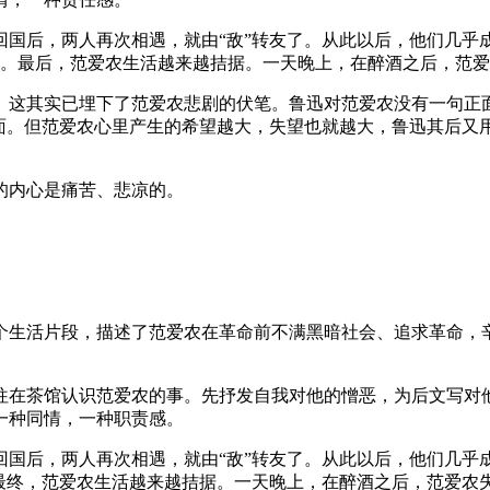
国后，两人再次相遇，就由“敌”转友了。从此以后，他们几乎
_)。最后，范爱农生活越来越拮据。一天晚上，在醉酒之后，范爱
这其实已埋下了范爱农悲剧的伏笔。鲁迅对范爱农没有一句正面
面。但范爱农心里产生的希望越大，失望也就越大，鲁迅其后又
的内心是痛苦、悲凉的。
个生活片段，描述了范爱农在革命前不满黑暗社会、追求革命，
往在茶馆认识范爱农的事。先抒发自我对他的憎恶，为后文写对
一种同情，一种职责感。
回国后，两人再次相遇，就由“敌”转友了。从此以后，他们几乎
。最终，范爱农生活越来越拮据。一天晚上，在醉酒之后，范爱农