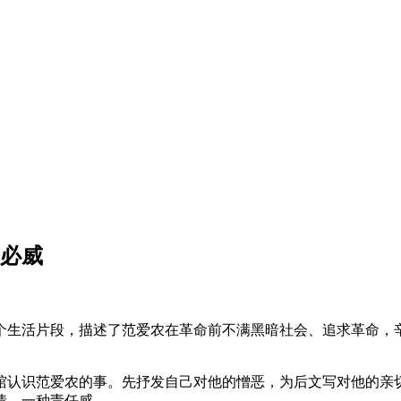
-必威
个生活片段，描述了范爱农在革命前不满黑暗社会、追求革命，
馆认识范爱农的事。先抒发自己对他的憎恶，为后文写对他的亲
情，一种责任感。