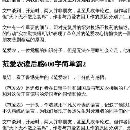
文中谈到，开始时，两人并非朋友，甚至几次争论过。但作者回
但“天下无不散之宴席”，作者与范爱农因工作的原因分别了(_
文中有一个重要的细节，即对光复后的绍兴换汤不换药的描述。
的行动“实在勤快得可以”表现了革命后的范爱农心情愉快的一
朋友悲剧命运的原因。
范爱农，一位觉醒的知识分子，但是无法在黑暗社会立足，他
范爱农读后感600字简单篇2
最近，看了鲁迅先生的《范爱农》，十分的有感悟。
《范爱农》是追叙作者在日留学时和回国后与范爱农接触的几
和对这位正直倔强的爱国者的同情和悼念。
《范爱农》一开头，作者就用平凡又朴素的语言，记叙了他以
不失精练的语言，为我们展现了鲁迅先生对死难者的同学们的
文中谈到，开始时，两人并非朋友，甚至几次争论过。但作者
但“天下无不散之宴席”，作者与范爱农因工作的原因分别了