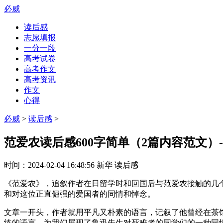
必威
读后感
志愿填报
一分一段
高考试卷
高考作文
高考资讯
作文
心得
必威
>
读后感
>
范爱农读后感600字简单（2篇内容范文）
时间：
2024-02-04 16:48:56
新华
读后感
《范爱农》，追叙作者在日留学时和回国后与范爱农接触的几
和对这位正直倔强的爱国者的同情和悼念。
文章一开头，作者就用平凡又朴素的语言，记叙了他曾经在茶
练的语言，为我们展现了鲁迅先生对死难者的同学们的一种同