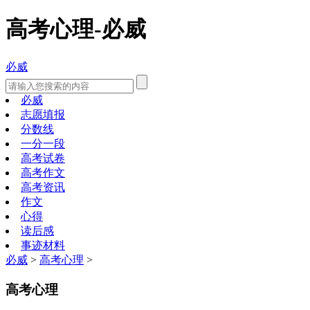
高考心理-必威
必威
必威
志愿填报
分数线
一分一段
高考试卷
高考作文
高考资讯
作文
心得
读后感
事迹材料
必威
>
高考心理
>
高考心理